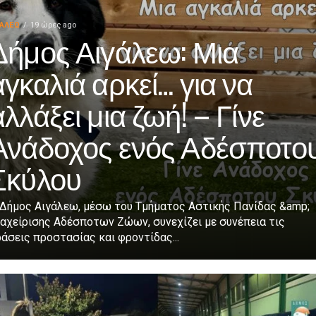
ΓΑΛΕΩ
19 ώρες ago
Δήμος Αιγάλεω: Μια
αγκαλιά αρκεί… για να
αλλάξει μια ζωή! – Γίνε
Ανάδοχος ενός Αδέσποτο
Σκύλου
 Δήμος Αιγάλεω, μέσω του Τμήματος Αστικής Πανίδας &amp;
αχείρισης Αδέσποτων Ζώων, συνεχίζει με συνέπεια τις
άσεις προστασίας και φροντίδας...