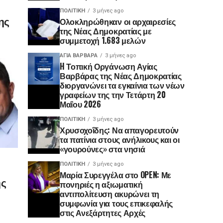
ΠΟΛΙΤΙΚΉ
3 μήνες ago
ης
Ολοκληρώθηκαν οι αρχαιρεσίες
της Νέας Δημοκρατίας με
συμμετοχή 1.683 μελών
ΑΓΙΑ ΒΑΡΒΑΡΑ
3 μήνες ago
H Τοπική Οργάνωση Αγίας
Βαρβάρας της Νέας Δημοκρατίας
διοργανώνει τα εγκαίνια των νέων
γραφείων της την Τετάρτη 20
Μαΐου 2026
ΠΟΛΙΤΙΚΉ
3 μήνες ago
Χρυσοχοΐδης: Να απαγορευτούν
τα πατίνια στους ανήλικους και οι
«γουρούνες» στα νησιά
ΠΟΛΙΤΙΚΉ
3 μήνες ago
Μαρία Συρεγγέλα στο OPEN: Με
ης
πονηριές η αξιωματική
αντιπολίτευση ακυρώνει τη
συμφωνία για τους επικεφαλής
στις Ανεξάρτητες Αρχές