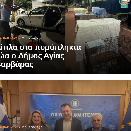
ΙΑ ΒΑΡΒΑΡΑ
2 ημέρες ago
ίπλα στα πυρόπληκτα
ώα ο Δήμος Αγίας
Βαρβάρας
ΙΑ ΒΑΡΒΑΡΑ
2 ημέρες ago