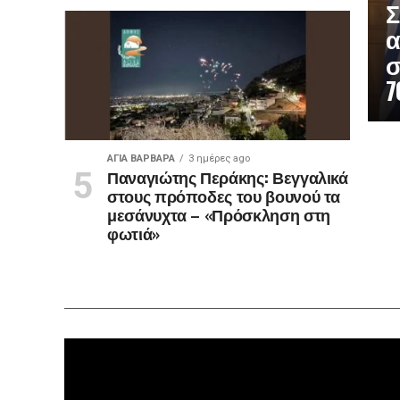
Σ
α
σ
7
ΑΓΙΑ ΒΑΡΒΑΡΑ
3 ημέρες ago
Παναγιώτης Περάκης: Βεγγαλικά
στους πρόποδες του βουνού τα
μεσάνυχτα – «Πρόσκληση στη
φωτιά»