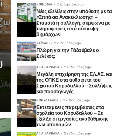
ΚΟΙΝΩΝΊΑ
2 εβδομάδες ago
Νέες εξελίξεις στην υπόθεση με τα
«Σπιτάκια Ανακύκλωσης» –
Σταματά η συλλογή, σύμφωνα με
πληροφορίες από σύσκεψη
δημάρχων
ΧΑΪΔΑΡΙ
2 εβδομάδες ago
Πλώρη για την Γάζα έβαλε ο
Σελέκος;
υ
ΑΓΙΑ ΒΑΡΒΑΡΑ
2 εβδομάδες ago
Μεγάλη επιχείρηση της ΕΛ.ΑΣ. και
της ΟΠΚΕ στα αυθαίρετα του
Σχιστού Κορυδαλλού – Συλλήψεις
και προσαγωγές
ΚΟΡΥΔΑΛΛΟΣ
2 εβδομάδες ago
Εκτεταμένες παρεμβάσεις στα
σχολεία του Κορυδαλλού – Σε
εξέλιξη οι εργασίες αναβάθμισης
των υποδομών
ΑΓΙΑ ΒΑΡΒΑΡΑ
2 εβδομάδες ago