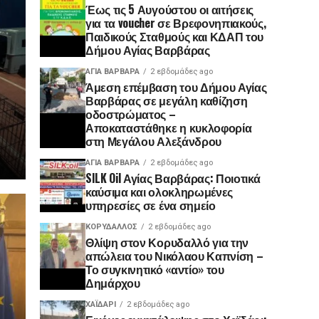
Έως τις 5 Αυγούστου οι αιτήσεις
για τα voucher σε Βρεφονηπιακούς,
Παιδικούς Σταθμούς και ΚΔΑΠ του
Δήμου Αγίας Βαρβάρας
ΑΓΙΑ ΒΑΡΒΑΡΑ
2 εβδομάδες ago
Άμεση επέμβαση του Δήμου Αγίας
Βαρβάρας σε μεγάλη καθίζηση
οδοστρώματος –
Αποκαταστάθηκε η κυκλοφορία
στη Μεγάλου Αλεξάνδρου
ΑΓΙΑ ΒΑΡΒΑΡΑ
2 εβδομάδες ago
SILK Oil Αγίας Βαρβάρας: Ποιοτικά
καύσιμα και ολοκληρωμένες
υπηρεσίες σε ένα σημείο
ΚΟΡΥΔΑΛΛΟΣ
2 εβδομάδες ago
Θλίψη στον Κορυδαλλό για την
απώλεια του Νικόλαου Καπνίση –
Το συγκινητικό «αντίο» του
Δημάρχου
ΧΑΪΔΑΡΙ
2 εβδομάδες ago