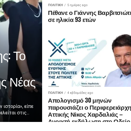
ΠΟΛΙΤΙΚΉ
5 ημέρες ago
Πέθανε ο Γιάννης Βαρβιτσιώτ
σε ηλικία 93 ετών
ς: Το
ης Νέας
ΠΟΛΙΤΙΚΉ
4 εβδομάδες ago
Απολογισμό 30 μηνών
παρουσιάζει ο Περιφερειάρχ
ν ιστορία», είπε
Αττικής Νίκος Χαρδαλιάς –
λείται στις...
Ανοιχτή εκδήλωση στο Ωδείο
Αθηνών