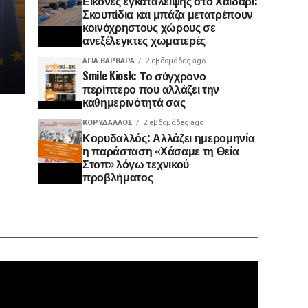
Εικόνες εγκατάλειψης στο Χαϊδάρι:
Σκουπίδια και μπάζα μετατρέπουν
κοινόχρηστους χώρους σε
ανεξέλεγκτες χωματερές
ΑΓΙΑ ΒΑΡΒΑΡΑ
2 εβδομάδες ago
Smile Kiosk: Το σύγχρονο
περίπτερο που αλλάζει την
καθημερινότητά σας
ΚΟΡΥΔΑΛΛΟΣ
2 εβδομάδες ago
Κορυδαλλός: Αλλάζει ημερομηνία
η παράσταση «Χάσαμε τη Θεία
Στοπ» λόγω τεχνικού
προβλήματος
Πρόγραμ
Αναπαρα
Βίντεο