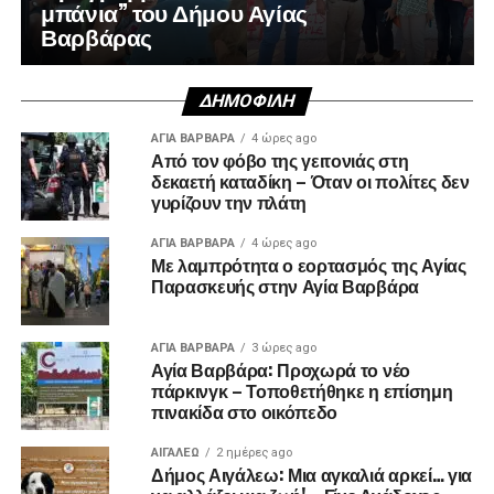
μπάνια” του Δήμου Αγίας
Βαρβάρας
ΔΗΜΟΦΙΛΉ
ΑΓΙΑ ΒΑΡΒΑΡΑ
4 ώρες ago
Από τον φόβο της γειτονιάς στη
δεκαετή καταδίκη – Όταν οι πολίτες δεν
γυρίζουν την πλάτη
ΑΓΙΑ ΒΑΡΒΑΡΑ
4 ώρες ago
Με λαμπρότητα ο εορτασμός της Αγίας
Παρασκευής στην Αγία Βαρβάρα
ΑΓΙΑ ΒΑΡΒΑΡΑ
3 ώρες ago
Αγία Βαρβάρα: Προχωρά το νέο
πάρκινγκ – Τοποθετήθηκε η επίσημη
πινακίδα στο οικόπεδο
ΑΙΓΑΛΕΩ
2 ημέρες ago
Δήμος Αιγάλεω: Μια αγκαλιά αρκεί… για