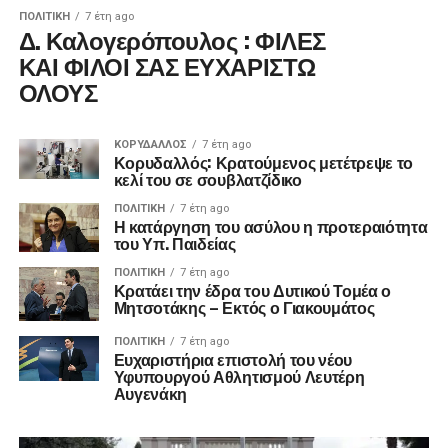
ΠΟΛΙΤΙΚΉ
7 έτη ago
Δ. Καλογερόπουλος : ΦΙΛΕΣ
ΚΑΙ ΦΙΛΟΙ ΣΑΣ ΕΥΧΑΡΙΣΤΩ
ΟΛΟΥΣ
ΚΟΡΥΔΑΛΛΟΣ
7 έτη ago
Κορυδαλλός: Κρατούμενος μετέτρεψε το
κελί του σε σουβλατζίδικο
ΠΟΛΙΤΙΚΉ
7 έτη ago
Η κατάργηση του ασύλου η προτεραιότητα
του Υπ. Παιδείας
ΠΟΛΙΤΙΚΉ
7 έτη ago
Κρατάει την έδρα του Δυτικού Τομέα ο
Μητσοτάκης – Εκτός ο Γιακουμάτος
ΠΟΛΙΤΙΚΉ
7 έτη ago
Ευχαριστήρια επιστολή του νέου
Υφυπουργού Αθλητισμού Λευτέρη
Αυγενάκη