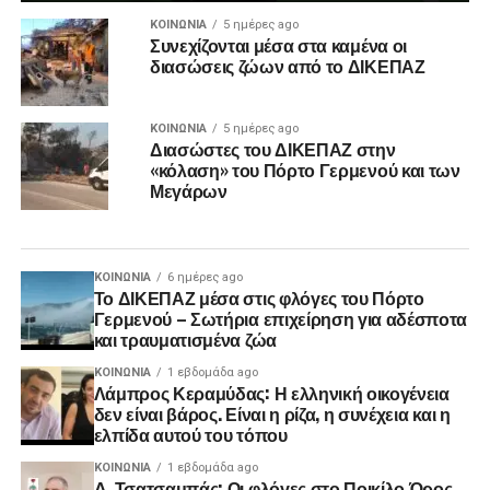
ΚΟΙΝΩΝΊΑ
5 ημέρες ago
Συνεχίζονται μέσα στα καμένα οι
διασώσεις ζώων από το ΔΙΚΕΠΑΖ
ΚΟΙΝΩΝΊΑ
5 ημέρες ago
Διασώστες του ΔΙΚΕΠΑΖ στην
«κόλαση» του Πόρτο Γερμενού και των
Μεγάρων
ΚΟΙΝΩΝΊΑ
6 ημέρες ago
Το ΔΙΚΕΠΑΖ μέσα στις φλόγες του Πόρτο
Γερμενού – Σωτήρια επιχείρηση για αδέσποτα
και τραυματισμένα ζώα
ΚΟΙΝΩΝΊΑ
1 εβδομάδα ago
Λάμπρος Κεραμύδας: Η ελληνική οικογένεια
δεν είναι βάρος. Είναι η ρίζα, η συνέχεια και η
ελπίδα αυτού του τόπου
ΚΟΙΝΩΝΊΑ
1 εβδομάδα ago
Δ. Τσατσαμπάς: Οι φλόγες στο Ποικίλο Όρος