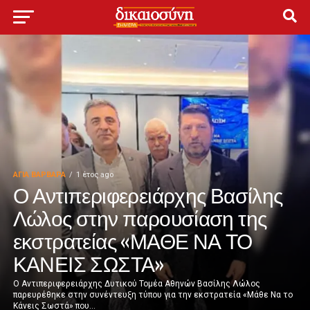
ΑΓΙΑ ΒΑΡΒΑΡΑ
1 έτος ago
Ο Αντιπεριφερειάρχης Βασίλης
Λώλος στην παρουσίαση της
εκστρατείας «ΜΑΘΕ ΝΑ ΤΟ
ΚΑΝΕΙΣ ΣΩΣΤΑ»
Ο Αντιπεριφερειάρχης Δυτικού Τομέα Αθηνών Βασίλης Λώλος
παρευρέθηκε στην συνέντευξη τύπου για την εκστρατεία «Μάθε Να το
Κάνεις Σωστά» που...