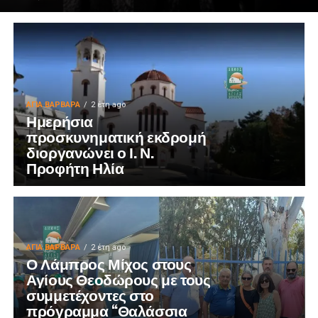
ΑΓΙΑ ΒΑΡΒΑΡΑ
2 έτη ago
Ημερήσια
προσκυνηματική εκδρομή
διοργανώνει ο Ι. Ν.
Προφήτη Ηλία
ΑΓΙΑ ΒΑΡΒΑΡΑ
2 έτη ago
Ο Λάμπρος Μίχος στους
Αγίους Θεοδώρους με τους
συμμετέχοντες στο
πρόγραμμα “Θαλάσσια