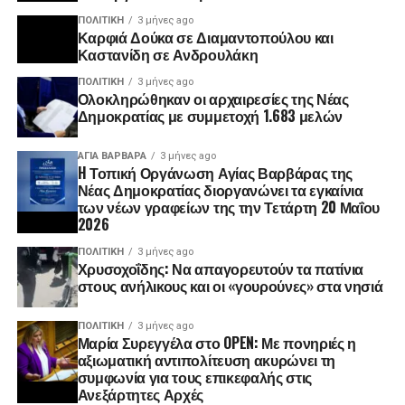
ΠΟΛΙΤΙΚΉ
3 μήνες ago
Καρφιά Δούκα σε Διαμαντοπούλου και
Καστανίδη σε Ανδρουλάκη
ΠΟΛΙΤΙΚΉ
3 μήνες ago
Ολοκληρώθηκαν οι αρχαιρεσίες της Νέας
Δημοκρατίας με συμμετοχή 1.683 μελών
ΑΓΙΑ ΒΑΡΒΑΡΑ
3 μήνες ago
H Τοπική Οργάνωση Αγίας Βαρβάρας της
Νέας Δημοκρατίας διοργανώνει τα εγκαίνια
των νέων γραφείων της την Τετάρτη 20 Μαΐου
2026
ΠΟΛΙΤΙΚΉ
3 μήνες ago
Χρυσοχοΐδης: Να απαγορευτούν τα πατίνια
στους ανήλικους και οι «γουρούνες» στα νησιά
ΠΟΛΙΤΙΚΉ
3 μήνες ago
Μαρία Συρεγγέλα στο OPEN: Με πονηριές η
αξιωματική αντιπολίτευση ακυρώνει τη
συμφωνία για τους επικεφαλής στις
Ανεξάρτητες Αρχές