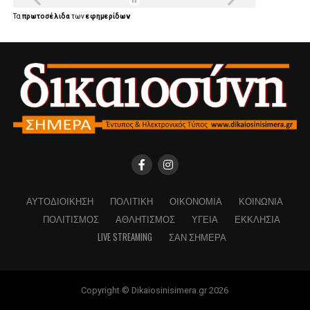
Τα
πρωτοσέλιδα
των
εφημερίδων
ΑΥΤΟΔΙΟΊΚΗΣΗ
ΠΟΛΙΤΙΚΉ
ΟΙΚΟΝΟΜΊΑ
ΚΟΙΝΩΝΊΑ
ΠΟΛΙΤΙΣΜΌΣ
ΑΘΛΗΤΙΣΜΌΣ
ΥΓΕΊΑ
ΕΚΚΛΗΣΊΑ
LIVE STREAMING
ΣΑΝ ΣΉΜΕΡΑ
Copyright © Dikaiosinisimera.gr 2026