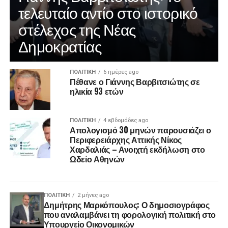
τελευταίο αντίο στο ιστορικό
στέλεχος της Νέας
Δημοκρατίας
ΠΟΛΙΤΙΚΉ
6 ημέρες ago
Πέθανε ο Γιάννης Βαρβιτσιώτης σε
ηλικία 93 ετών
ΠΟΛΙΤΙΚΉ
4 εβδομάδες ago
Απολογισμό 30 μηνών παρουσιάζει ο
Περιφερειάρχης Αττικής Νίκος
Χαρδαλιάς – Ανοιχτή εκδήλωση στο
Ωδείο Αθηνών
ΠΟΛΙΤΙΚΉ
2 μήνες ago
Δημήτρης Μαρκόπουλος: Ο δημοσιογράφος
που αναλαμβάνει τη φορολογική πολιτική στο
Υπουργείο Οικονομικών