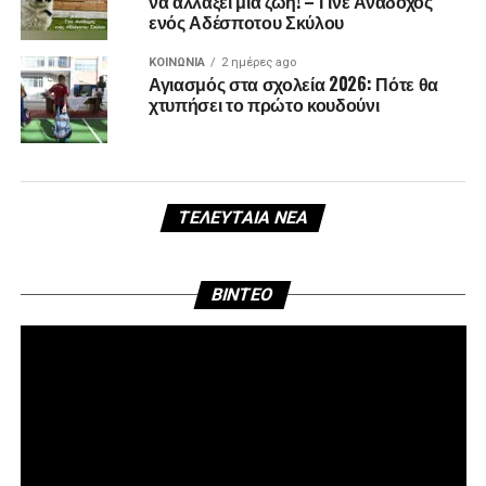
να αλλάξει μια ζωή! – Γίνε Ανάδοχος
ενός Αδέσποτου Σκύλου
ΚΟΙΝΩΝΊΑ
2 ημέρες ago
Αγιασμός στα σχολεία 2026: Πότε θα
χτυπήσει το πρώτο κουδούνι
ΤΕΛΕΥΤΑΊΑ ΝΈΑ
Πρ
BINTEO
Αν
Βί