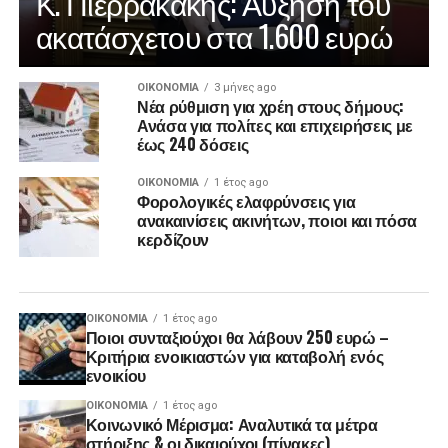
Κ. Πιερρακάκης: Αύξηση του
ακατάσχετου στα 1.600 ευρώ
ΟΙΚΟΝΟΜΊΑ
3 μήνες ago
Νέα ρύθμιση για χρέη στους δήμους:
Ανάσα για πολίτες και επιχειρήσεις με
έως 240 δόσεις
ΟΙΚΟΝΟΜΊΑ
1 έτος ago
Φορολογικές ελαφρύνσεις για
ανακαινίσεις ακινήτων, ποιοι και πόσα
κερδίζουν
ΟΙΚΟΝΟΜΊΑ
1 έτος ago
Ποιοι συνταξιούχοι θα λάβουν 250 ευρώ –
Κριτήρια ενοικιαστών για καταβολή ενός
ενοικίου
ΟΙΚΟΝΟΜΊΑ
1 έτος ago
Κοινωνικό Μέρισμα: Αναλυτικά τα μέτρα
στήριξης & οι δικαιούχοι (πίνακες)