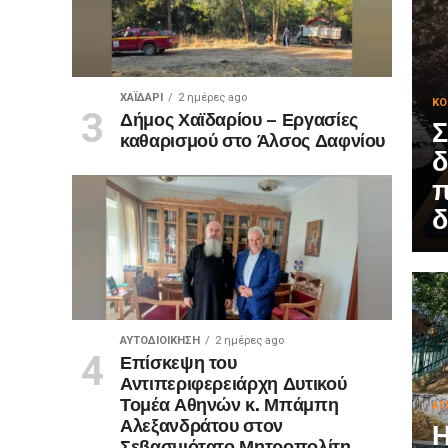
ΧΑΪΔΑΡΙ
2 ημέρες ago
ΚΟ
Δήμος Χαϊδαρίου – Εργασίες
Σ
καθαρισμού στο Άλσος Δαφνίου
δ
π
δ
ΑΥΤΟΔΙΟΊΚΗΣΗ
2 ημέρες ago
Επίσκεψη του
Αντιπεριφερειάρχη Δυτικού
Τομέα Αθηνών κ. Μπάμπη
ΑΓ
Αλεξανδράτου στον
Η
Σεβασμιότατο Μητροπολίτη