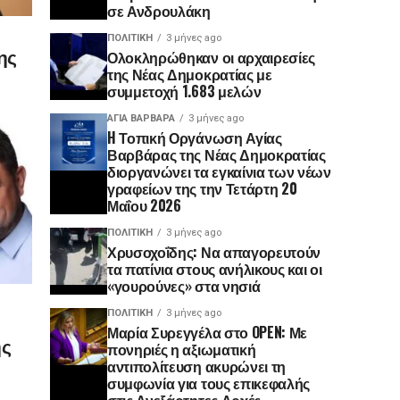
σε Ανδρουλάκη
ΠΟΛΙΤΙΚΉ
3 μήνες ago
ης
Ολοκληρώθηκαν οι αρχαιρεσίες
της Νέας Δημοκρατίας με
συμμετοχή 1.683 μελών
ΑΓΙΑ ΒΑΡΒΑΡΑ
3 μήνες ago
H Τοπική Οργάνωση Αγίας
Βαρβάρας της Νέας Δημοκρατίας
διοργανώνει τα εγκαίνια των νέων
γραφείων της την Τετάρτη 20
Μαΐου 2026
ΠΟΛΙΤΙΚΉ
3 μήνες ago
Χρυσοχοΐδης: Να απαγορευτούν
τα πατίνια στους ανήλικους και οι
«γουρούνες» στα νησιά
ΠΟΛΙΤΙΚΉ
3 μήνες ago
Μαρία Συρεγγέλα στο OPEN: Με
ης
πονηριές η αξιωματική
αντιπολίτευση ακυρώνει τη
συμφωνία για τους επικεφαλής