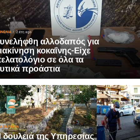
ΙΝΩΝΊΑ
2 έτη ago
υνελήφθη αλλοδαπός για
ιακίνηση κοκαΐνης-Είχε
ελατολόγιο σε όλα τα
υτικά προάστια
ΙΑ ΒΑΡΒΑΡΑ
2 έτη ago
 δουλειά της Υπηρεσίας