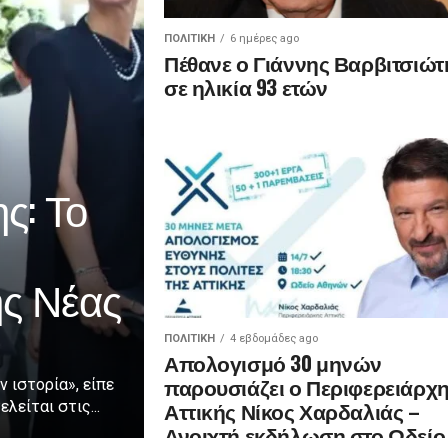
ΠΟΛΙΤΙΚΉ
6 ημέρες ago
Πέθανε ο Γιάννης Βαρβιτσιώτ
σε ηλικία 93 ετών
ς: Το
ης Νέας
ΠΟΛΙΤΙΚΉ
4 εβδομάδες ago
Απολογισμό 30 μηνών
παρουσιάζει ο Περιφερειάρχ
ν ιστορία», είπε
Αττικής Νίκος Χαρδαλιάς –
λείται στις...
Ανοιχτή εκδήλωση στο Ωδείο