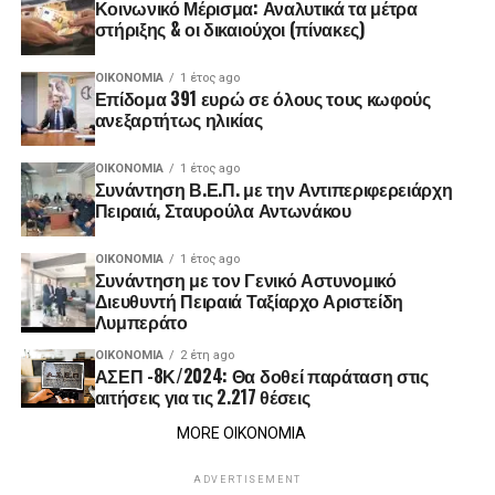
Κοινωνικό Μέρισμα: Αναλυτικά τα μέτρα
στήριξης & οι δικαιούχοι (πίνακες)
ΟΙΚΟΝΟΜΊΑ
1 έτος ago
Επίδομα 391 ευρώ σε όλους τους κωφούς
ανεξαρτήτως ηλικίας
ΟΙΚΟΝΟΜΊΑ
1 έτος ago
Συνάντηση Β.Ε.Π. με την Αντιπεριφερειάρχη
Πειραιά, Σταυρούλα Αντωνάκου
ΟΙΚΟΝΟΜΊΑ
1 έτος ago
Συνάντηση με τον Γενικό Αστυνομικό
Διευθυντή Πειραιά Ταξίαρχο Αριστείδη
Λυμπεράτο
ΟΙΚΟΝΟΜΊΑ
2 έτη ago
ΑΣΕΠ -8Κ/2024: Θα δοθεί παράταση στις
αιτήσεις για τις 2.217 θέσεις
MORE ΟΙΚΟΝΟΜΙΑ
ADVERTISEMENT