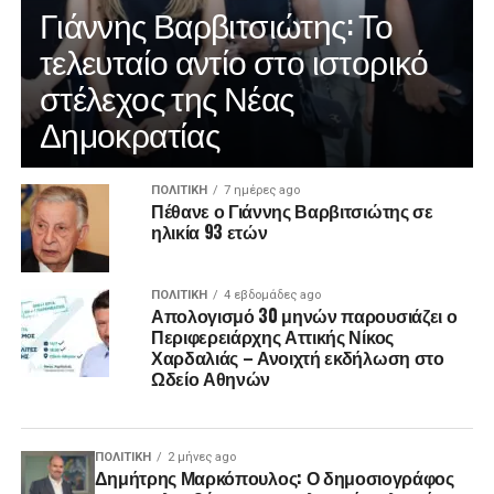
Γιάννης Βαρβιτσιώτης: Το
τελευταίο αντίο στο ιστορικό
στέλεχος της Νέας
Δημοκρατίας
ΠΟΛΙΤΙΚΉ
7 ημέρες ago
Πέθανε ο Γιάννης Βαρβιτσιώτης σε
ηλικία 93 ετών
ΠΟΛΙΤΙΚΉ
4 εβδομάδες ago
Απολογισμό 30 μηνών παρουσιάζει ο
Περιφερειάρχης Αττικής Νίκος
Χαρδαλιάς – Ανοιχτή εκδήλωση στο
Ωδείο Αθηνών
ΠΟΛΙΤΙΚΉ
2 μήνες ago
Δημήτρης Μαρκόπουλος: Ο δημοσιογράφος