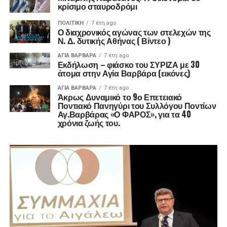
κρίσιμο σταυροδρόμι
ΠΟΛΙΤΙΚΉ
7 έτη ago
Ο διαχρονικός αγώνας των στελεχών της
Ν. Δ. δυτικής Αθήνας ( Βίντεο )
ΑΓΙΑ ΒΑΡΒΑΡΑ
7 έτη ago
Εκδήλωση – φιάσκο του ΣΥΡΙΖΑ με 30
άτομα στην Αγία Βαρβάρα (εικόνες)
ΑΓΙΑ ΒΑΡΒΑΡΑ
7 έτη ago
Άκρως Δυναμικό το 9ο Επετειακό
Ποντιακό Πανηγύρι του Συλλόγου Ποντίων
Αγ.Βαρβάρας «Ο ΦΑΡΟΣ», για τα 40
χρόνια ζωής του.