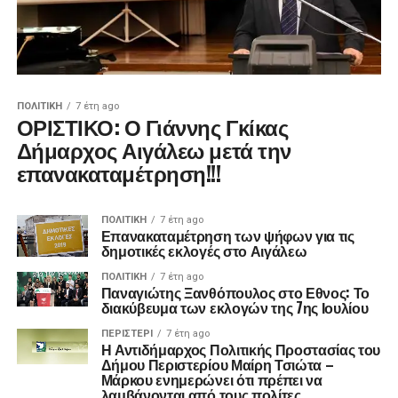
ΠΟΛΙΤΙΚΉ
7 έτη ago
ΟΡΙΣΤΙΚΟ: Ο Γιάννης Γκίκας
Δήμαρχος Αιγάλεω μετά την
επανακαταμέτρηση!!!
ΠΟΛΙΤΙΚΉ
7 έτη ago
Επανακαταμέτρηση των ψήφων για τις
δημοτικές εκλογές στο Αιγάλεω
ΠΟΛΙΤΙΚΉ
7 έτη ago
Παναγιώτης Ξανθόπουλος στο Εθνος: Το
διακύβευμα των εκλογών της 7ης Ιουλίου
ΠΕΡΙΣΤΕΡΙ
7 έτη ago
Η Αντιδήμαρχος Πολιτικής Προστασίας του
Δήμου Περιστερίου Μαίρη Τσιώτα –
Μάρκου ενημερώνει ότι πρέπει να
λαμβάνονται από τους πολίτες