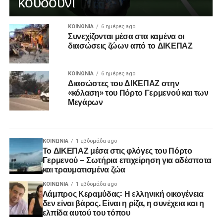
κουδούνι
ΚΟΙΝΩΝΊΑ
6 ημέρες ago
Συνεχίζονται μέσα στα καμένα οι
διασώσεις ζώων από το ΔΙΚΕΠΑΖ
ΚΟΙΝΩΝΊΑ
6 ημέρες ago
Διασώστες του ΔΙΚΕΠΑΖ στην
«κόλαση» του Πόρτο Γερμενού και των
Μεγάρων
ΚΟΙΝΩΝΊΑ
1 εβδομάδα ago
Το ΔΙΚΕΠΑΖ μέσα στις φλόγες του Πόρτο
Γερμενού – Σωτήρια επιχείρηση για αδέσποτα
και τραυματισμένα ζώα
ΚΟΙΝΩΝΊΑ
1 εβδομάδα ago
Λάμπρος Κεραμύδας: Η ελληνική οικογένεια
δεν είναι βάρος. Είναι η ρίζα, η συνέχεια και η
ελπίδα αυτού του τόπου