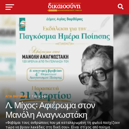
ΑΓΙΑ ΒΑΡΒΑΡΑ
1 έτος ago
Λ. Μίχος: Αφιέρωμα στον
Μανόλη Αναγνωστάκη
«Φοβάμαι τους ανθρώπους που με καταλερωμένη τη φωλιά πασχίζουν
τώρα να βρουν λεκέδες στη δική σου». Είναι στίχος από ποίημα...