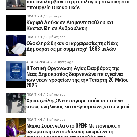
που αναλαμβάνει τη φορολογική πολιτική στο
Υπουργείο Οικονομικών
ΠΟΛΙΤΙΚΉ
3 μήνες ago
Καρφιά Δούκα σε Διαμαντοπούλου και
Καστανίδη σε Ανδρουλάκη
ΠΟΛΙΤΙΚΉ
3 μήνες ago
Ολοκληρώθηκαν οι αρχαιρεσίες της Νέας
Δημοκρατίας με συμμετοχή 1.683 μελών
ΑΓΙΑ ΒΑΡΒΑΡΑ
3 μήνες ago
H Τοπική Οργάνωση Αγίας Βαρβάρας της
Νέας Δημοκρατίας διοργανώνει τα εγκαίνια
των νέων γραφείων της την Τετάρτη 20 Μαΐου
2026
ΠΟΛΙΤΙΚΉ
3 μήνες ago
Χρυσοχοΐδης: Να απαγορευτούν τα πατίνια
στους ανήλικους και οι «γουρούνες» στα νησιά
ΠΟΛΙΤΙΚΉ
3 μήνες ago
Μαρία Συρεγγέλα στο OPEN: Με πονηριές η
αξιωματική αντιπολίτευση ακυρώνει τη
συμφωνία για τους επικεφαλής στις