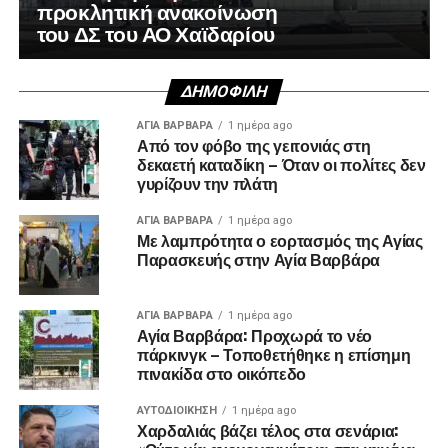
προκλητική ανακοίνωση
του ΔΣ του ΑΟ Χαϊδαρίου
ΔΗΜΟΦΙΛΉ
ΑΓΙΑ ΒΑΡΒΑΡΑ
1 ημέρα ago
Από τον φόβο της γειτονιάς στη
δεκαετή καταδίκη – Όταν οι πολίτες δεν
γυρίζουν την πλάτη
ΑΓΙΑ ΒΑΡΒΑΡΑ
1 ημέρα ago
Με λαμπρότητα ο εορτασμός της Αγίας
Παρασκευής στην Αγία Βαρβάρα
ΑΓΙΑ ΒΑΡΒΑΡΑ
1 ημέρα ago
Αγία Βαρβάρα: Προχωρά το νέο
πάρκινγκ – Τοποθετήθηκε η επίσημη
πινακίδα στο οικόπεδο
ΑΥΤΟΔΙΟΊΚΗΣΗ
1 ημέρα ago
Χαρδαλιάς βάζει τέλος στα σενάρια: