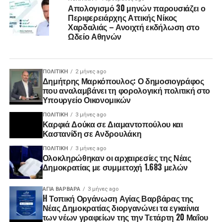
Απολογισμό 30 μηνών παρουσιάζει ο
Περιφερειάρχης Αττικής Νίκος
Χαρδαλιάς – Ανοιχτή εκδήλωση στο
Ωδείο Αθηνών
ΠΟΛΙΤΙΚΉ
2 μήνες ago
Δημήτρης Μαρκόπουλος: Ο δημοσιογράφος
που αναλαμβάνει τη φορολογική πολιτική στο
Υπουργείο Οικονομικών
ΠΟΛΙΤΙΚΉ
3 μήνες ago
Καρφιά Δούκα σε Διαμαντοπούλου και
Καστανίδη σε Ανδρουλάκη
ΠΟΛΙΤΙΚΉ
3 μήνες ago
Ολοκληρώθηκαν οι αρχαιρεσίες της Νέας
Δημοκρατίας με συμμετοχή 1.683 μελών
ΑΓΙΑ ΒΑΡΒΑΡΑ
3 μήνες ago
H Τοπική Οργάνωση Αγίας Βαρβάρας της
Νέας Δημοκρατίας διοργανώνει τα εγκαίνια
των νέων γραφείων της την Τετάρτη 20 Μαΐου