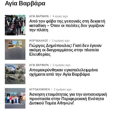
Αγία Βαρβάρα
ΑΓΙΑ ΒΑΡΒΑΡΑ
4 ώρες ago
Από τον φόβο της γειτονιάς στη δεκαετή
καταδίκη – Όταν οι πολίτες δεν γυρίζουν
την πλάτη
ΚΟΡΥΔΑΛΛΟΣ
2 ημέρες ago
Γιώργος Δημόπουλος: Γιατί δεν έγιναν
ακόμη οι διαγραμμίσεις στην πλατεία
Ελευθερίας
ΑΓΙΑ ΒΑΡΒΑΡΑ
2 ημέρες ago
Απομακρύνθηκαν εγκαταλελειμμένα
οχήματα από την Αγία Βαρβάρα
ΑΥΤΟΔΙΟΊΚΗΣΗ
2 ημέρες ago
Άσκηση ετοιμότητας για την αντισεισμική
προστασία στην Περιφερειακή Ενότητα
Δυτικού Τομέα Αθηνών!