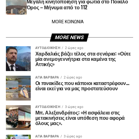
Μεγάλη κινητοποίηση για φωτιά στο Ποικίλο
Όρος – Μήνυμα από το 112
MORE ΚΟΙΝΩΝΙΑ
MORE NEWS
ΑΥΤΟΔΙΟΊΚΗΣΗ
2 ώρες ago
Χαρδαλιάς βάζει τέλος στα σενάρια: «Ούτε
μία ανεμογεννήτρια στα καμένα της
Αττικής»
ΑΓΙΑ ΒΑΡΒΑΡΑ
2 ώρες ago
Οι πινακίδες που κάποιοι καταστρέφουν…
είναι εκεί για να μας προστατεύσουν
ΑΥΤΟΔΙΟΊΚΗΣΗ
3 ώρες ago
Μπ. Αλεξανδράτος: «Η ασφάλεια στις
μετακινήσεις είναι υπόθεση που αφορά
όλους μας».
ΑΓΙΑ ΒΑΡΒΑΡΑ
3 ώρες ago