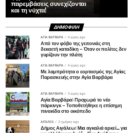
παρεμβάσεις συνεχίζονται
και τη νύχτα!
ΔΗΜΟΦΙΛΉ
ΑΓΙΑ ΒΑΡΒΑΡΑ
4 ώρες ago
Από τον φόβο της γειτονιάς στη
δεκαετή καταδίκη – Όταν οι πολίτες δεν
γυρίζουν την πλάτη
ΑΓΙΑ ΒΑΡΒΑΡΑ
4 ώρες ago
Με λαμπρότητα ο εορτασμός της Αγίας
Παρασκευής στην Αγία Βαρβάρα
ΑΓΙΑ ΒΑΡΒΑΡΑ
3 ώρες ago
Αγία Βαρβάρα: Προχωρά το νέο
πάρκινγκ – Τοποθετήθηκε η επίσημη
πινακίδα στο οικόπεδο
ΑΙΓΑΛΕΩ
2 ημέρες ago
Δήμος Αιγάλεω: Μια αγκαλιά αρκεί… για