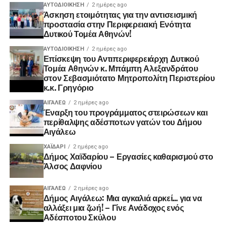
ΑΥΤΟΔΙΟΊΚΗΣΗ
2 ημέρες ago
Άσκηση ετοιμότητας για την αντισεισμική
προστασία στην Περιφερειακή Ενότητα
Δυτικού Τομέα Αθηνών!
ΑΥΤΟΔΙΟΊΚΗΣΗ
2 ημέρες ago
Επίσκεψη του Αντιπεριφερειάρχη Δυτικού
Τομέα Αθηνών κ. Μπάμπη Αλεξανδράτου
στον Σεβασμιότατο Μητροπολίτη Περιστερίου
κ.κ. Γρηγόριο
ΑΙΓΑΛΕΩ
2 ημέρες ago
Έναρξη του προγράμματος στειρώσεων και
περίθαλψης αδέσποτων γατών του Δήμου
Αιγάλεω
ΧΑΪΔΑΡΙ
2 ημέρες ago
Δήμος Χαϊδαρίου – Εργασίες καθαρισμού στο
Άλσος Δαφνίου
ΑΙΓΑΛΕΩ
2 ημέρες ago
Δήμος Αιγάλεω: Μια αγκαλιά αρκεί… για να
αλλάξει μια ζωή! – Γίνε Ανάδοχος ενός
Αδέσποτου Σκύλου