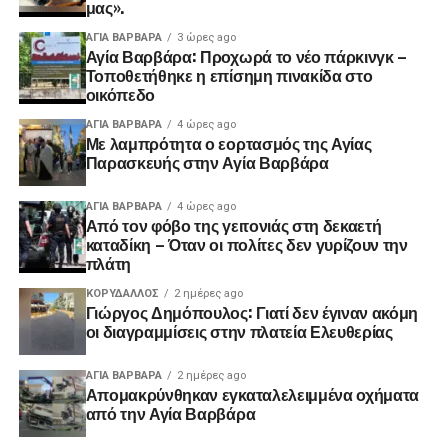
μας».
ΑΓΙΑ ΒΑΡΒΑΡΑ
3 ώρες ago
Αγία Βαρβάρα: Προχωρά το νέο πάρκινγκ –
Τοποθετήθηκε η επίσημη πινακίδα στο
οικόπεδο
ΑΓΙΑ ΒΑΡΒΑΡΑ
4 ώρες ago
Με λαμπρότητα ο εορτασμός της Αγίας
Παρασκευής στην Αγία Βαρβάρα
ΑΓΙΑ ΒΑΡΒΑΡΑ
4 ώρες ago
Από τον φόβο της γειτονιάς στη δεκαετή
καταδίκη – Όταν οι πολίτες δεν γυρίζουν την
πλάτη
ΚΟΡΥΔΑΛΛΟΣ
2 ημέρες ago
Γιώργος Δημόπουλος: Γιατί δεν έγιναν ακόμη
οι διαγραμμίσεις στην πλατεία Ελευθερίας
ΑΓΙΑ ΒΑΡΒΑΡΑ
2 ημέρες ago
Απομακρύνθηκαν εγκαταλελειμμένα οχήματα
από την Αγία Βαρβάρα