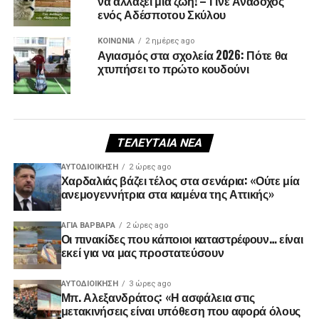
να αλλάξει μια ζωή! – Γίνε Ανάδοχος
ενός Αδέσποτου Σκύλου
ΚΟΙΝΩΝΊΑ
2 ημέρες ago
Αγιασμός στα σχολεία 2026: Πότε θα
χτυπήσει το πρώτο κουδούνι
ΤΕΛΕΥΤΑΊΑ ΝΈΑ
ΑΥΤΟΔΙΟΊΚΗΣΗ
2 ώρες ago
Χαρδαλιάς βάζει τέλος στα σενάρια: «Ούτε μία
ανεμογεννήτρια στα καμένα της Αττικής»
ΑΓΙΑ ΒΑΡΒΑΡΑ
2 ώρες ago
Οι πινακίδες που κάποιοι καταστρέφουν… είναι
εκεί για να μας προστατεύσουν
ΑΥΤΟΔΙΟΊΚΗΣΗ
3 ώρες ago
Μπ. Αλεξανδράτος: «Η ασφάλεια στις
μετακινήσεις είναι υπόθεση που αφορά όλους