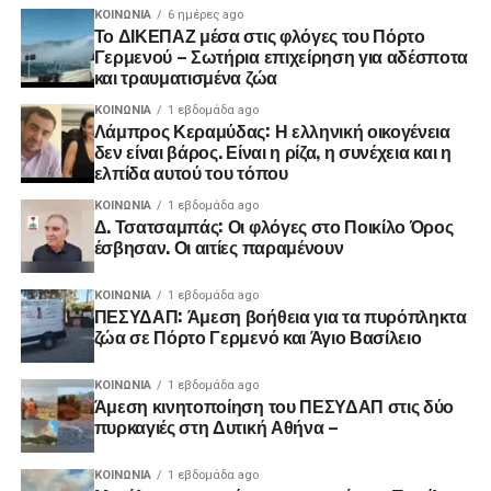
ΚΟΙΝΩΝΊΑ
6 ημέρες ago
Το ΔΙΚΕΠΑΖ μέσα στις φλόγες του Πόρτο
Γερμενού – Σωτήρια επιχείρηση για αδέσποτα
και τραυματισμένα ζώα
ΚΟΙΝΩΝΊΑ
1 εβδομάδα ago
Λάμπρος Κεραμύδας: Η ελληνική οικογένεια
δεν είναι βάρος. Είναι η ρίζα, η συνέχεια και η
ελπίδα αυτού του τόπου
ΚΟΙΝΩΝΊΑ
1 εβδομάδα ago
Δ. Τσατσαμπάς: Οι φλόγες στο Ποικίλο Όρος
έσβησαν. Οι αιτίες παραμένουν
ΚΟΙΝΩΝΊΑ
1 εβδομάδα ago
ΠΕΣΥΔΑΠ: Άμεση βοήθεια για τα πυρόπληκτα
ζώα σε Πόρτο Γερμενό και Άγιο Βασίλειο
ΚΟΙΝΩΝΊΑ
1 εβδομάδα ago
Άμεση κινητοποίηση του ΠΕΣΥΔΑΠ στις δύο
πυρκαγιές στη Δυτική Αθήνα –
ΚΟΙΝΩΝΊΑ
1 εβδομάδα ago