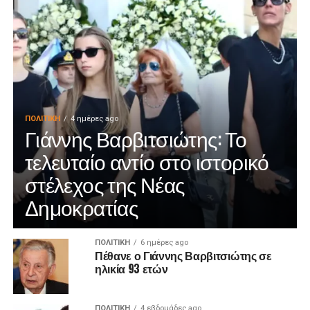
ΠΟΛΙΤΙΚΉ
4 ημέρες ago
Γιάννης Βαρβιτσιώτης: Το
τελευταίο αντίο στο ιστορικό
στέλεχος της Νέας
Δημοκρατίας
ΠΟΛΙΤΙΚΉ
6 ημέρες ago
Πέθανε ο Γιάννης Βαρβιτσιώτης σε
ηλικία 93 ετών
ΠΟΛΙΤΙΚΉ
4 εβδομάδες ago