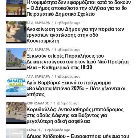
Η νομιμότητα δεν εφαρμόζεται κατά το δοκούν
– Ο Δήμος αποκαθιστά την αλήθεια για το 8ο
Πειραματικό Δημοτικό Σχολείο
ΑΓΙΑ ΒΑΡΒΑΡΑ
1 εβδομάδα ago
Ανακοίνωση του Δήμου για την πορεία των
εργασιών ανάπλασης στην οδό
Κουντουριώτη
ΑΓΙΑ ΒΑΡΒΑΡΑ
1 εβδομάδα ago
Ξεκινούν οι Ιερές Παρακλήσεις του
Δεκαπενταύγουστου στον Ιερό Ναό Προφήτη
Ηλια – Καθημερινά στις 18:30
ΑΓΙΑ ΒΑΡΒΑΡΑ
1 εβδομάδα ago
Αγία Βαρβάρα: Ξεκινά το πρόγραμμα
«Θαλάσσια Μπάνια 2026» – Πότε γίνονται οι
αιτήσεις
ΚΟΡΥΔΑΛΛΟΣ
1 εβδομάδα ago
Κορυδαλλός: Αντιολισθηρός μπετόδρομος
στις οδούς Δάφνης και Βύζαντος για
μεγαλύτερη οδική ασφάλεια
ΧΑΪΔΑΡΙ
1 εβδομάδα ago
Δήμος Χαϊδαρίου – Ευχαριστήριο μήνυμα του