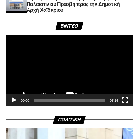
Παλαιστίνιου Πρέσβη προς την Δημοτική
Αρχή Χαϊδαρίου
Πρ
BINTEO
Αν
Βί
00:00
05:16
ΠΟΛΙΤΙΚΗ