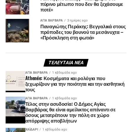
πύρινο μέτωπο που δεν θα ξεχάσουμε
ποτέ»
ΑΓΙΑ ΒΑΡΒΑΡΑ
3 ημέρες ago
Παναγιώτης Περάκης: Βεγγαλικά στους
πρόποδες του βουνού τα μεσάνυχτα –
«Πρόσκληση στη φωτιά»
ΤΕΛΕΥΤΑΊΑ ΝΈΑ
ΑΓΙΑ ΒΑΡΒΑΡΑ
1 εβδομάδα ago
Athenée: Κοσμήματα και ρολόγια που
ξεχωρίζουν για την ποιότητα και την αισθητική
τους
ΑΓΙΑ ΒΑΡΒΑΡΑ
1 εβδομάδα ago
Τέλος στην ασυδοσία: Ο Δήμος Αγίας
Βαρβάρας θα είναι αμείλικτος απέναντι σε
όσους μετατρέπουν την πόλη σε χώρο
απόρριψης αποβλήτων
ΧΑΪΔΑΡΙ
1 εβδομάδα ago