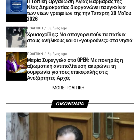
H Τοπική Οργάνωση Αγίας Βαρβάρας της
Νέας Δημοκρατίας διοργανώνει τα εγκαίνια
των νέων γραφείων της την Τετάρτη 20 Μαΐου
2026
ΠΟΛΙΤΙΚΉ
3 μήνες ago
Χρυσοχοΐδης: Να απαγορευτούν τα πατίνια
στους ανήλικους και οι «γουρούνες» στα νησιά
ΠΟΛΙΤΙΚΉ
3 μήνες ago
Μαρία Συρεγγέλα στο OPEN: Με πονηριές η
αξιωματική αντιπολίτευση ακυρώνει τη
συμφωνία για τους επικεφαλής στις
Ανεξάρτητες Αρχές
MORE ΠΟΛΙΤΙΚΗ
ΟΙΚΟΝΟΜΙΑ