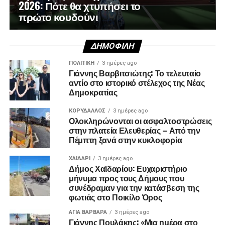
2026: Πότε θα χτυπήσει το
πρώτο κουδούνι
ΔΗΜΟΦΙΛΉ
ΠΟΛΙΤΙΚΉ
3 ημέρες ago
Γιάννης Βαρβιτσιώτης: Το τελευταίο
αντίο στο ιστορικό στέλεχος της Νέας
Δημοκρατίας
ΚΟΡΥΔΑΛΛΟΣ
3 ημέρες ago
Ολοκληρώνονται οι ασφαλτοστρώσεις
στην πλατεία Ελευθερίας – Από την
Πέμπτη ξανά στην κυκλοφορία
ΧΑΪΔΑΡΙ
3 ημέρες ago
Δήμος Χαϊδαρίου: Ευχαριστήριο
μήνυμα προς τους Δήμους που
συνέδραμαν για την κατάσβεση της
φωτιάς στο Ποικίλο Όρος
ΑΓΙΑ ΒΑΡΒΑΡΑ
3 ημέρες ago
Γιάννης Πουλάκης: «Μια ημέρα στο