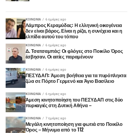
ΚΟΙΝΩΝΊΑ
6 ημέρες ago
Λάμπρος Κεραμύδας: Η ελληνική οικογένεια
δεν είναι βάρος. Είναι η ρίζα, η συνέχεια και η
ελπίδα αυτού του τόπου
ΚΟΙΝΩΝΊΑ
6 ημέρες ago
Δ. Τσατσαμπάς: Οι φλόγες στο Ποικίλο Όρος
έσβησαν. Οι αιτίες παραμένουν
ΚΟΙΝΩΝΊΑ
6 ημέρες ago
ΠΕΣΥΔΑΠ: Άμεση βοήθεια για τα πυρόπληκτα
ζώα σε Πόρτο Γερμενό και Άγιο Βασίλειο
ΚΟΙΝΩΝΊΑ
6 ημέρες ago
Άμεση κινητοποίηση του ΠΕΣΥΔΑΠ στις δύο
πυρκαγιές στη Δυτική Αθήνα –
ΚΟΙΝΩΝΊΑ
7 ημέρες ago
Μεγάλη κινητοποίηση για φωτιά στο Ποικίλο
Όρος – Μήνυμα από το 112