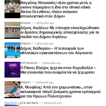
Βαγγέλης Ντηνιακός:«Δύο χρόνια μετά, η
εικόνα παραμένει η ίδια στο εθνικό οδικό
δίκτυο Οι ευθύνες πλέον ανήκουν
αποκλειστικά στον Δήμο»
ΑΙΓΑΛΕΩ
1 εβδομάδα ago
Δήμος Αιγάλεω: Με επιτυχία ολοκληρώθηκαν
οι δράσεις δημιουργικής απασχόλησης για τα
παιδιά του Δήμου Αιγάλεω
ΧΑΪΔΑΡΙ
1 εβδομάδα ago
Δήμος Χαϊδαρίου – Η λειτουργία των
αθλητικών εγκαταστάσεων τον Αύγουστο
ΚΟΡΥΔΑΛΛΟΣ
1 εβδομάδα ago
Ο Πάνος Βλάχος έρχεται στον Κορυδαλλό –
Μια συναυλία που αναμένεται να ξεχωρίσει
ΧΑΪΔΑΡΙ
1 εβδομάδα ago
Α. Θεοφίλης: Από τον χειμωνιάτικο… στον
καλοκαιρινό πάγο! ​Δυόμιση χρόνια εμπαιγμού
για την Ηρώων Πολυτεχνείου
ΑΓΙΑ ΒΑΡΒΑΡΑ
1 εβδομάδα ago