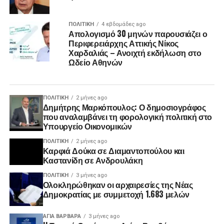
ΠΟΛΙΤΙΚΉ
4 εβδομάδες ago
Απολογισμό 30 μηνών παρουσιάζει ο
Περιφερειάρχης Αττικής Νίκος
Χαρδαλιάς – Ανοιχτή εκδήλωση στο
Ωδείο Αθηνών
ΠΟΛΙΤΙΚΉ
2 μήνες ago
Δημήτρης Μαρκόπουλος: Ο δημοσιογράφος
που αναλαμβάνει τη φορολογική πολιτική στο
Υπουργείο Οικονομικών
ΠΟΛΙΤΙΚΉ
2 μήνες ago
Καρφιά Δούκα σε Διαμαντοπούλου και
Καστανίδη σε Ανδρουλάκη
ΠΟΛΙΤΙΚΉ
3 μήνες ago
Ολοκληρώθηκαν οι αρχαιρεσίες της Νέας
Δημοκρατίας με συμμετοχή 1.683 μελών
ΑΓΙΑ ΒΑΡΒΑΡΑ
3 μήνες ago