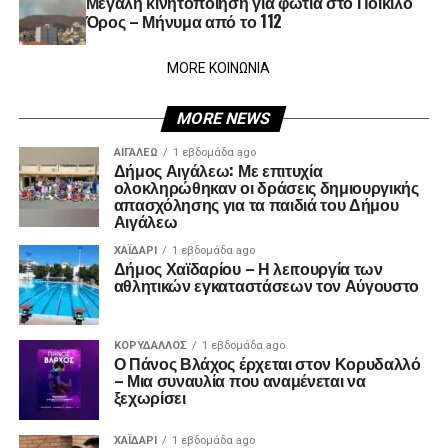
Μεγάλη κινητοποίηση για φωτιά στο Ποικίλο
Όρος – Μήνυμα από το 112
MORE ΚΟΙΝΩΝΙΑ
MORE NEWS
ΑΙΓΑΛΕΩ
1 εβδομάδα ago
Δήμος Αιγάλεω: Με επιτυχία
ολοκληρώθηκαν οι δράσεις δημιουργικής
απασχόλησης για τα παιδιά του Δήμου
Αιγάλεω
ΧΑΪΔΑΡΙ
1 εβδομάδα ago
Δήμος Χαϊδαρίου – Η λειτουργία των
αθλητικών εγκαταστάσεων τον Αύγουστο
ΚΟΡΥΔΑΛΛΟΣ
1 εβδομάδα ago
Ο Πάνος Βλάχος έρχεται στον Κορυδαλλό
– Μια συναυλία που αναμένεται να
ξεχωρίσει
ΧΑΪΔΑΡΙ
1 εβδομάδα ago