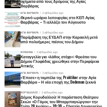
οχήματα από τους δρόμους της Αγίας
Βαρβάρας
ΑΓΙΑ ΒΑΡΒΑΡΑ
2 εβδομάδες ago
Θερινό ωράριο λειτουργίας στο ΚΕΠ Αγίας
Βαρβάρας – Τι αλλάζει τον Αύγουστο
ΑΓΙΑ ΒΑΡΒΑΡΑ
2 εβδομάδες ago
Παρέμβαση της ΕΥΔΑΠ στην Καραολή μετά
από πολυήμερες πιέσεις του Δήμου
ΚΟΙΝΩΝΊΑ
2 εβδομάδες ago
Καταγγελία για «λάθος στόχο»: Φρεάτιο του
Δήμου Γλυφάδας χρεώθηκε στην Περιφέρεια
Αττικής
ΑΓΙΑ ΒΑΡΒΑΡΑ
2 εβδομάδες ago
«Έπεσε» η ταμπέλα της Praktiker στην Αγία
Βαρβάρα – Η νέα εποχή της Dedeman ξεκινά
ΚΟΡΥΔΑΛΛΟΣ
2 εβδομάδες ago
Δήμος Κορυδαλλού: Η παράσταση Θεάτρου
Σκιών «Ο Γάμος του Μπαρμπαγιώργου» την
Τρίτη 28 Ιουλίου – 20:30 – Πλατεία Δημαρχείου