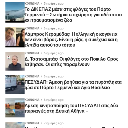
ΚΟΙΝΩΝΊΑ
5 ημέρες ago
Το ΔΙΚΕΠΑΖ μέσα στις φλόγες του Πόρτο
Γερμενού – Σωτήρια επιχείρηση για αδέσποτα
και τραυματισμένα ζώα
ΚΟΙΝΩΝΊΑ
6 ημέρες ago
Λάμπρος Κεραμύδας: Η ελληνική οικογένεια
δεν είναι βάρος. Είναι η ρίζα, η συνέχεια και η
ελπίδα αυτού του τόπου
ΚΟΙΝΩΝΊΑ
6 ημέρες ago
Δ. Τσατσαμπάς: Οι φλόγες στο Ποικίλο Όρος
έσβησαν. Οι αιτίες παραμένουν
ΚΟΙΝΩΝΊΑ
6 ημέρες ago
ΠΕΣΥΔΑΠ: Άμεση βοήθεια για τα πυρόπληκτα
ζώα σε Πόρτο Γερμενό και Άγιο Βασίλειο
ΚΟΙΝΩΝΊΑ
6 ημέρες ago
Άμεση κινητοποίηση του ΠΕΣΥΔΑΠ στις δύο
πυρκαγιές στη Δυτική Αθήνα –
ΚΟΙΝΩΝΊΑ
7 ημέρες ago