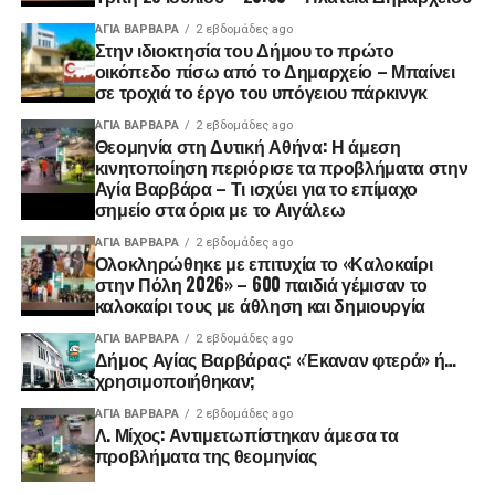
ΑΓΙΑ ΒΑΡΒΑΡΑ
2 εβδομάδες ago
Στην ιδιοκτησία του Δήμου το πρώτο
οικόπεδο πίσω από το Δημαρχείο – Μπαίνει
σε τροχιά το έργο του υπόγειου πάρκινγκ
ΑΓΙΑ ΒΑΡΒΑΡΑ
2 εβδομάδες ago
Θεομηνία στη Δυτική Αθήνα: Η άμεση
κινητοποίηση περιόρισε τα προβλήματα στην
Αγία Βαρβάρα – Τι ισχύει για το επίμαχο
σημείο στα όρια με το Αιγάλεω
ΑΓΙΑ ΒΑΡΒΑΡΑ
2 εβδομάδες ago
Ολοκληρώθηκε με επιτυχία το «Καλοκαίρι
στην Πόλη 2026» – 600 παιδιά γέμισαν το
καλοκαίρι τους με άθληση και δημιουργία
ΑΓΙΑ ΒΑΡΒΑΡΑ
2 εβδομάδες ago
Δήμος Αγίας Βαρβάρας: «Έκαναν φτερά» ή…
χρησιμοποιήθηκαν;
ΑΓΙΑ ΒΑΡΒΑΡΑ
2 εβδομάδες ago
Λ. Μίχος: Αντιμετωπίστηκαν άμεσα τα
προβλήματα της θεομηνίας