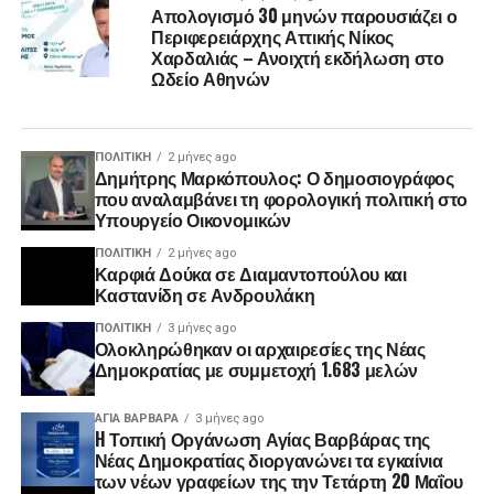
Απολογισμό 30 μηνών παρουσιάζει ο
Περιφερειάρχης Αττικής Νίκος
Χαρδαλιάς – Ανοιχτή εκδήλωση στο
Ωδείο Αθηνών
ΠΟΛΙΤΙΚΉ
2 μήνες ago
Δημήτρης Μαρκόπουλος: Ο δημοσιογράφος
που αναλαμβάνει τη φορολογική πολιτική στο
Υπουργείο Οικονομικών
ΠΟΛΙΤΙΚΉ
2 μήνες ago
Καρφιά Δούκα σε Διαμαντοπούλου και
Καστανίδη σε Ανδρουλάκη
ΠΟΛΙΤΙΚΉ
3 μήνες ago
Ολοκληρώθηκαν οι αρχαιρεσίες της Νέας
Δημοκρατίας με συμμετοχή 1.683 μελών
ΑΓΙΑ ΒΑΡΒΑΡΑ
3 μήνες ago
H Τοπική Οργάνωση Αγίας Βαρβάρας της
Νέας Δημοκρατίας διοργανώνει τα εγκαίνια
των νέων γραφείων της την Τετάρτη 20 Μαΐου