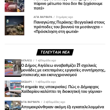
πύρινο μέτωπο που δεν θα ξεχάσουμε
ποτέ»
ΑΓΙΑ ΒΑΡΒΑΡΑ
3 ημέρες ago
Παναγιώτης Περάκης: Βεγγαλικά στους
πρόποδες του βουνού τα μεσάνυχτα –
«Πρόσκληση στη φωτιά»
ΤΕΛΕΥΤΑΊΑ ΝΈΑ
ΑΙΓΑΛΕΩ
1 εβδομάδα ago
Ο Δήμος Αιγάλεω αναβαθμίζει 21 σχολικές
μονάδες με εκτεταμένες εργασίες συντήρησης,
επισκευής και εκσυγχρονισμού
ΧΑΪΔΑΡΙ
1 εβδομάδα ago
Η σημαία της υποκρισίας: Πώς ο Δήμαρχος
Χαϊδαρίου καλύπτει τη διοικητική του γύμνια»
ΑΓΙΑ ΒΑΡΒΑΡΑ
2 εβδομάδες ago
Απομακρύνθηκαν ακόμη έξι εγκαταλελειμμένα