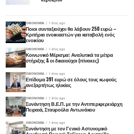
ΟΙΚΟΝΟΜΊΑ
1 έτος ago
Ποιοι συνταξιούχοι θα λάβουν 250 ευρώ –
Κριτήρια ενοικιαστών για καταβολή ενός
ενοικίου
ΟΙΚΟΝΟΜΊΑ
1 έτος ago
Κοινωνικό Μέρισμα: Αναλυτικά τα μέτρα
στήριξης & οι δικαιούχοι (πίνακες)
ΟΙΚΟΝΟΜΊΑ
1 έτος ago
Επίδομα 391 ευρώ σε όλους τους κωφούς
ανεξαρτήτως ηλικίας
ΟΙΚΟΝΟΜΊΑ
1 έτος ago
Συνάντηση Β.Ε.Π. με την Αντιπεριφερειάρχη
Πειραιά, Σταυρούλα Αντωνάκου
ΟΙΚΟΝΟΜΊΑ
1 έτος ago
Συνάντηση με τον Γενικό Αστυνομικό
Διευθυντή Πειραιά Ταξίαρχο Αριστείδη