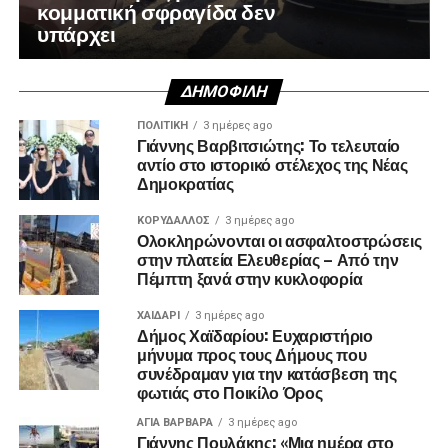
κομματική σφραγίδα δεν
υπάρχει
ΔΗΜΟΦΙΛΉ
ΠΟΛΙΤΙΚΉ
3 ημέρες ago
Γιάννης Βαρβιτσιώτης: Το τελευταίο
αντίο στο ιστορικό στέλεχος της Νέας
Δημοκρατίας
ΚΟΡΥΔΑΛΛΟΣ
3 ημέρες ago
Ολοκληρώνονται οι ασφαλτοστρώσεις
στην πλατεία Ελευθερίας – Από την
Πέμπτη ξανά στην κυκλοφορία
ΧΑΪΔΑΡΙ
3 ημέρες ago
Δήμος Χαϊδαρίου: Ευχαριστήριο
μήνυμα προς τους Δήμους που
συνέδραμαν για την κατάσβεση της
φωτιάς στο Ποικίλο Όρος
ΑΓΙΑ ΒΑΡΒΑΡΑ
3 ημέρες ago
Γιάννης Πουλάκης: «Μια ημέρα στο