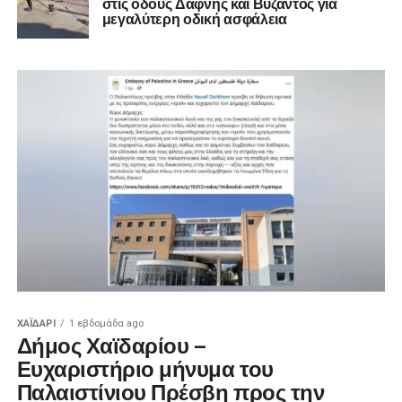
στις οδούς Δάφνης και Βύζαντος για
μεγαλύτερη οδική ασφάλεια
ΧΑΪΔΑΡΙ
1 εβδομάδα ago
Δήμος Χαϊδαρίου –
Ευχαριστήριο μήνυμα του
Παλαιστίνιου Πρέσβη προς την