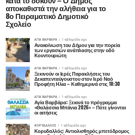
κατά το δοκούν – Ο Δήμος
αποκαθιστά την αλήθεια για το
8ο Πειραματικό Δημοτικό
Σχολείο
ΑΓΙΑ ΒΑΡΒΑΡΑ
1 εβδομάδα ago
Ανακοίνωση του Δήμου για την πορεία
των εργασιών ανάπλασης στην οδό
Κουντουριώτη
ΑΓΙΑ ΒΑΡΒΑΡΑ
1 εβδομάδα ago
Ξεκινούν οι Ιερές Παρακλήσεις του
Δεκαπενταύγουστου στον Ιερό Ναό
Προφήτη Ηλια – Καθημερινά στις 18:30
ΑΓΙΑ ΒΑΡΒΑΡΑ
1 εβδομάδα ago
Αγία Βαρβάρα: Ξεκινά το πρόγραμμα
«Θαλάσσια Μπάνια 2026» – Πότε γίνονται
οι αιτήσεις
ΚΟΡΥΔΑΛΛΟΣ
1 εβδομάδα ago
Κορυδαλλός: Αντιολισθηρός μπετόδρομος