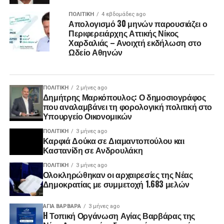
ΠΟΛΙΤΙΚΉ
4 εβδομάδες ago
Απολογισμό 30 μηνών παρουσιάζει ο
Περιφερειάρχης Αττικής Νίκος
Χαρδαλιάς – Ανοιχτή εκδήλωση στο
Ωδείο Αθηνών
ΠΟΛΙΤΙΚΉ
2 μήνες ago
Δημήτρης Μαρκόπουλος: Ο δημοσιογράφος
που αναλαμβάνει τη φορολογική πολιτική στο
Υπουργείο Οικονομικών
ΠΟΛΙΤΙΚΉ
3 μήνες ago
Καρφιά Δούκα σε Διαμαντοπούλου και
Καστανίδη σε Ανδρουλάκη
ΠΟΛΙΤΙΚΉ
3 μήνες ago
Ολοκληρώθηκαν οι αρχαιρεσίες της Νέας
Δημοκρατίας με συμμετοχή 1.683 μελών
ΑΓΙΑ ΒΑΡΒΑΡΑ
3 μήνες ago
H Τοπική Οργάνωση Αγίας Βαρβάρας της