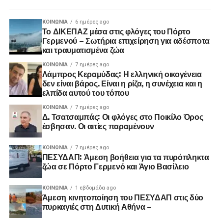
ΚΟΙΝΩΝΊΑ
6 ημέρες ago
Το ΔΙΚΕΠΑΖ μέσα στις φλόγες του Πόρτο
Γερμενού – Σωτήρια επιχείρηση για αδέσποτα
και τραυματισμένα ζώα
ΚΟΙΝΩΝΊΑ
7 ημέρες ago
Λάμπρος Κεραμύδας: Η ελληνική οικογένεια
δεν είναι βάρος. Είναι η ρίζα, η συνέχεια και η
ελπίδα αυτού του τόπου
ΚΟΙΝΩΝΊΑ
7 ημέρες ago
Δ. Τσατσαμπάς: Οι φλόγες στο Ποικίλο Όρος
έσβησαν. Οι αιτίες παραμένουν
ΚΟΙΝΩΝΊΑ
7 ημέρες ago
ΠΕΣΥΔΑΠ: Άμεση βοήθεια για τα πυρόπληκτα
ζώα σε Πόρτο Γερμενό και Άγιο Βασίλειο
ΚΟΙΝΩΝΊΑ
1 εβδομάδα ago
Άμεση κινητοποίηση του ΠΕΣΥΔΑΠ στις δύο
πυρκαγιές στη Δυτική Αθήνα –