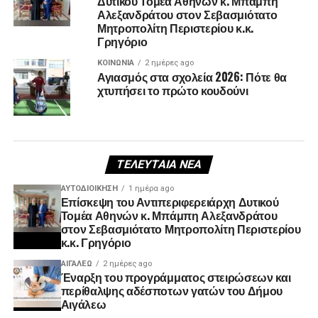
Δυτικού Τομέα Αθηνών κ. Μπάμπη
Αλεξανδράτου στον Σεβασμιότατο
Μητροπολίτη Περιστερίου κ.κ.
Γρηγόριο
ΚΟΙΝΩΝΊΑ
2 ημέρες ago
Αγιασμός στα σχολεία 2026: Πότε θα
χτυπήσει το πρώτο κουδούνι
ΤΕΛΕΥΤΑΊΑ ΝΈΑ
ΑΥΤΟΔΙΟΊΚΗΣΗ
1 ημέρα ago
Επίσκεψη του Αντιπεριφερειάρχη Δυτικού
Τομέα Αθηνών κ. Μπάμπη Αλεξανδράτου
στον Σεβασμιότατο Μητροπολίτη Περιστερίου
κ.κ. Γρηγόριο
ΑΙΓΑΛΕΩ
2 ημέρες ago
Έναρξη του προγράμματος στειρώσεων και
περίθαλψης αδέσποτων γατών του Δήμου
Αιγάλεω