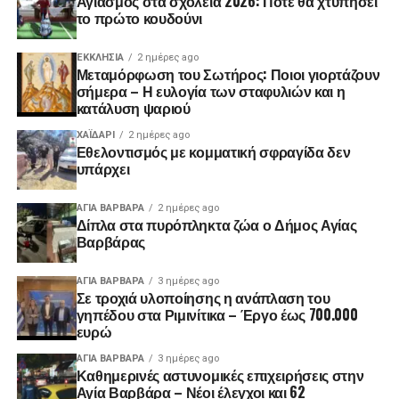
Αγιασμός στα σχολεία 2026: Πότε θα χτυπήσει
το πρώτο κουδούνι
ΕΚΚΛΗΣΊΑ
2 ημέρες ago
Μεταμόρφωση του Σωτήρος: Ποιοι γιορτάζουν
σήμερα – Η ευλογία των σταφυλιών και η
κατάλυση ψαριού
ΧΑΪΔΑΡΙ
2 ημέρες ago
Εθελοντισμός με κομματική σφραγίδα δεν
υπάρχει
ΑΓΙΑ ΒΑΡΒΑΡΑ
2 ημέρες ago
Δίπλα στα πυρόπληκτα ζώα ο Δήμος Αγίας
Βαρβάρας
ΑΓΙΑ ΒΑΡΒΑΡΑ
3 ημέρες ago
Σε τροχιά υλοποίησης η ανάπλαση του
γηπέδου στα Ριμινίτικα – Έργο έως 700.000
ευρώ
ΑΓΙΑ ΒΑΡΒΑΡΑ
3 ημέρες ago
Καθημερινές αστυνομικές επιχειρήσεις στην
Αγία Βαρβάρα – Νέοι έλεγχοι και 62