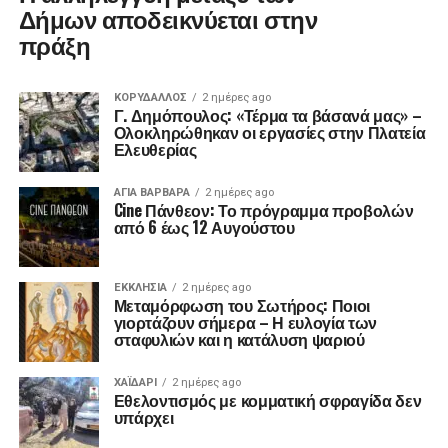
Δήμων αποδεικνύεται στην
πράξη
ΚΟΡΥΔΑΛΛΟΣ
2 ημέρες ago
Γ. Δημόπουλος: «Τέρμα τα βάσανά μας» –
Ολοκληρώθηκαν οι εργασίες στην Πλατεία
Ελευθερίας
ΑΓΙΑ ΒΑΡΒΑΡΑ
2 ημέρες ago
Cine Πάνθεον: Το πρόγραμμα προβολών
από 6 έως 12 Αυγούστου
ΕΚΚΛΗΣΊΑ
2 ημέρες ago
Μεταμόρφωση του Σωτήρος: Ποιοι
γιορτάζουν σήμερα – Η ευλογία των
σταφυλιών και η κατάλυση ψαριού
ΧΑΪΔΑΡΙ
2 ημέρες ago
Εθελοντισμός με κομματική σφραγίδα δεν
υπάρχει