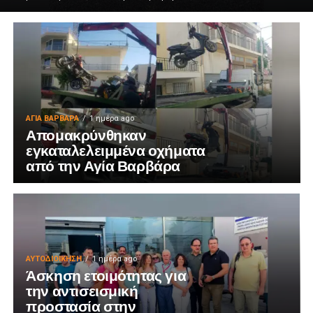
ΑΓΙΑ ΒΑΡΒΑΡΑ
1 ημέρα ago
Απομακρύνθηκαν
εγκαταλελειμμένα οχήματα
από την Αγία Βαρβάρα
ΑΥΤΟΔΙΟΊΚΗΣΗ
1 ημέρα ago
Άσκηση ετοιμότητας για
την αντισεισμική
προστασία στην