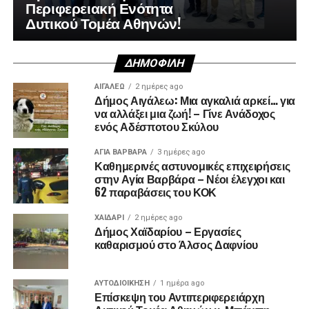
Περιφερειακή Ενότητα
Δυτικού Τομέα Αθηνών!
ΔΗΜΟΦΙΛΉ
ΑΙΓΑΛΕΩ
2 ημέρες ago
Δήμος Αιγάλεω: Μια αγκαλιά αρκεί… για
να αλλάξει μια ζωή! – Γίνε Ανάδοχος
ενός Αδέσποτου Σκύλου
ΑΓΙΑ ΒΑΡΒΑΡΑ
3 ημέρες ago
Καθημερινές αστυνομικές επιχειρήσεις
στην Αγία Βαρβάρα – Νέοι έλεγχοι και
62 παραβάσεις του ΚΟΚ
ΧΑΪΔΑΡΙ
2 ημέρες ago
Δήμος Χαϊδαρίου – Εργασίες
καθαρισμού στο Άλσος Δαφνίου
ΑΥΤΟΔΙΟΊΚΗΣΗ
1 ημέρα ago
Επίσκεψη του Αντιπεριφερειάρχη