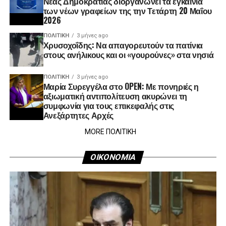
Νέας Δημοκρατίας διοργανώνει τα εγκαίνια
των νέων γραφείων της την Τετάρτη 20 Μαΐου
2026
ΠΟΛΙΤΙΚΉ
3 μήνες ago
Χρυσοχοΐδης: Να απαγορευτούν τα πατίνια
στους ανήλικους και οι «γουρούνες» στα νησιά
ΠΟΛΙΤΙΚΉ
3 μήνες ago
Μαρία Συρεγγέλα στο OPEN: Με πονηριές η
αξιωματική αντιπολίτευση ακυρώνει τη
συμφωνία για τους επικεφαλής στις
Ανεξάρτητες Αρχές
MORE ΠΟΛΙΤΙΚΗ
ΟΙΚΟΝΟΜΙΑ