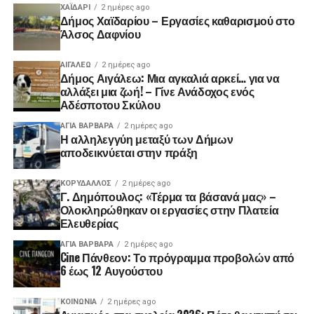
ΧΑΪΔΑΡΙ
2 ημέρες ago
Δήμος Χαϊδαρίου – Εργασίες καθαρισμού στο
Άλσος Δαφνίου
ΑΙΓΑΛΕΩ
2 ημέρες ago
Δήμος Αιγάλεω: Μια αγκαλιά αρκεί… για να
αλλάξει μια ζωή! – Γίνε Ανάδοχος ενός
Αδέσποτου Σκύλου
ΑΓΙΑ ΒΑΡΒΑΡΑ
2 ημέρες ago
Η αλληλεγγύη μεταξύ των Δήμων
αποδεικνύεται στην πράξη
ΚΟΡΥΔΑΛΛΟΣ
2 ημέρες ago
Γ. Δημόπουλος: «Τέρμα τα βάσανά μας» –
Ολοκληρώθηκαν οι εργασίες στην Πλατεία
Ελευθερίας
ΑΓΙΑ ΒΑΡΒΑΡΑ
2 ημέρες ago
Cine Πάνθεον: Το πρόγραμμα προβολών από
6 έως 12 Αυγούστου
ΚΟΙΝΩΝΊΑ
2 ημέρες ago