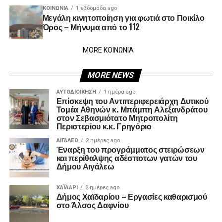
ΚΟΙΝΩΝΊΑ
1 εβδομάδα ago
Μεγάλη κινητοποίηση για φωτιά στο Ποικίλο
Όρος – Μήνυμα από το 112
MORE ΚΟΙΝΩΝΙΑ
MORE NEWS
ΑΥΤΟΔΙΟΊΚΗΣΗ
1 ημέρα ago
Επίσκεψη του Αντιπεριφερειάρχη Δυτικού
Τομέα Αθηνών κ. Μπάμπη Αλεξανδράτου
στον Σεβασμιότατο Μητροπολίτη
Περιστερίου κ.κ. Γρηγόριο
ΑΙΓΑΛΕΩ
2 ημέρες ago
Έναρξη του προγράμματος στειρώσεων
και περίθαλψης αδέσποτων γατών του
Δήμου Αιγάλεω
ΧΑΪΔΑΡΙ
2 ημέρες ago
Δήμος Χαϊδαρίου – Εργασίες καθαρισμού
στο Άλσος Δαφνίου