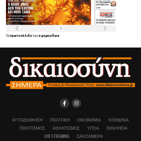
Τα
πρωτοσέλιδα
των
εφημερίδων
ΑΥΤΟΔΙΟΊΚΗΣΗ
ΠΟΛΙΤΙΚΉ
ΟΙΚΟΝΟΜΊΑ
ΚΟΙΝΩΝΊΑ
ΠΟΛΙΤΙΣΜΌΣ
ΑΘΛΗΤΙΣΜΌΣ
ΥΓΕΊΑ
ΕΚΚΛΗΣΊΑ
LIVE STREAMING
ΣΑΝ ΣΉΜΕΡΑ