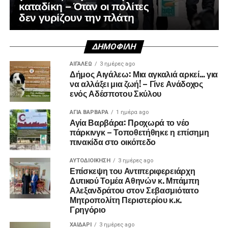
καταδίκη – Όταν οι πολίτες
δεν γυρίζουν την πλάτη
ΔΗΜΟΦΙΛΉ
ΑΙΓΑΛΕΩ
3 ημέρες ago
Δήμος Αιγάλεω: Μια αγκαλιά αρκεί… για
να αλλάξει μια ζωή! – Γίνε Ανάδοχος
ενός Αδέσποτου Σκύλου
ΑΓΙΑ ΒΑΡΒΑΡΑ
1 ημέρα ago
Αγία Βαρβάρα: Προχωρά το νέο
πάρκινγκ – Τοποθετήθηκε η επίσημη
πινακίδα στο οικόπεδο
ΑΥΤΟΔΙΟΊΚΗΣΗ
3 ημέρες ago
Επίσκεψη του Αντιπεριφερειάρχη
Δυτικού Τομέα Αθηνών κ. Μπάμπη
Αλεξανδράτου στον Σεβασμιότατο
Μητροπολίτη Περιστερίου κ.κ.
Γρηγόριο
ΧΑΪΔΑΡΙ
3 ημέρες ago