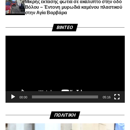
Μικρής έκτασης φωτιά σε ακάλυπτο στην οδό
Βόλου – Έντονη μυρωδιά καμένου πλαστικού
στην Αγία Βαρβάρα
Πρ
BINTEO
Αν
Βί
00:00
05:16
ΠΟΛΙΤΙΚΗ