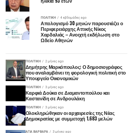
ηλικία 93 ετών
ΠΟΛΙΤΙΚΉ
4 εβδομάδες ago
Απολογισμό 30 μηνών παρουσιάζει ο
Περιφερειάρχης Αττικής Νίκος
Χαρδαλιάς – Ανοιχτή εκδήλωση στο
Ωδείο Αθηνών
ΠΟΛΙΤΙΚΉ
2 μήνες ago
Δημήτρης Μαρκόπουλος: Ο δημοσιογράφος
που αναλαμβάνει τη φορολογική πολιτική στο
Υπουργείο Οικονομικών
ΠΟΛΙΤΙΚΉ
3 μήνες ago
Καρφιά Δούκα σε Διαμαντοπούλου και
Καστανίδη σε Ανδρουλάκη
ΠΟΛΙΤΙΚΉ
3 μήνες ago
Ολοκληρώθηκαν οι αρχαιρεσίες της Νέας
Δημοκρατίας με συμμετοχή 1.683 μελών
ΑΓΙΑ ΒΑΡΒΑΡΑ
3 μήνες ago