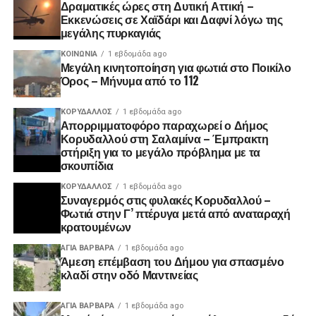
Δραματικές ώρες στη Δυτική Αττική –
Εκκενώσεις σε Χαϊδάρι και Δαφνί λόγω της
μεγάλης πυρκαγιάς
ΚΟΙΝΩΝΊΑ
1 εβδομάδα ago
Μεγάλη κινητοποίηση για φωτιά στο Ποικίλο
Όρος – Μήνυμα από το 112
ΚΟΡΥΔΑΛΛΟΣ
1 εβδομάδα ago
Απορριμματοφόρο παραχωρεί ο Δήμος
Κορυδαλλού στη Σαλαμίνα – Έμπρακτη
στήριξη για το μεγάλο πρόβλημα με τα
σκουπίδια
ΚΟΡΥΔΑΛΛΟΣ
1 εβδομάδα ago
Συναγερμός στις φυλακές Κορυδαλλού –
Φωτιά στην Γ’ πτέρυγα μετά από αναταραχή
κρατουμένων
ΑΓΙΑ ΒΑΡΒΑΡΑ
1 εβδομάδα ago
Άμεση επέμβαση του Δήμου για σπασμένο
κλαδί στην οδό Μαντινείας
ΑΓΙΑ ΒΑΡΒΑΡΑ
1 εβδομάδα ago