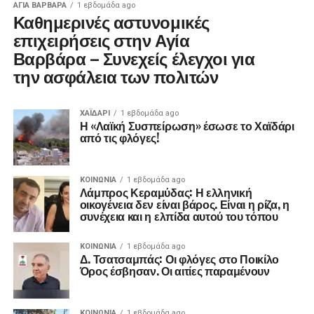
ΑΓΙΑ ΒΑΡΒΑΡΑ
1 εβδομάδα ago
Καθημερινές αστυνομικές
επιχειρήσεις στην Αγία
Βαρβάρα – Συνεχείς έλεγχοι για
την ασφάλεια των πολιτών
ΧΑΪΔΑΡΙ
1 εβδομάδα ago
Η «Λαϊκή Συσπείρωση» έσωσε το Χαϊδάρι
από τις φλόγες!
ΚΟΙΝΩΝΊΑ
1 εβδομάδα ago
Λάμπρος Κεραμύδας: Η ελληνική
οικογένεια δεν είναι βάρος. Είναι η ρίζα, η
συνέχεια και η ελπίδα αυτού του τόπου
ΚΟΙΝΩΝΊΑ
1 εβδομάδα ago
Δ. Τσατσαμπάς: Οι φλόγες στο Ποικίλο
Όρος έσβησαν. Οι αιτίες παραμένουν
ΚΟΙΝΩΝΊΑ
1 εβδομάδα ago