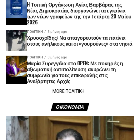
H Τοπική Οργάνωση Αγίας Βαρβάρας της
Νέας Δημοκρατίας διοργανώνει τα εγκαίνια
των νέων γραφείων της την Τετάρτη 20 Μαΐου
2026
ΠΟΛΙΤΙΚΉ
3 μήνες ago
Χρυσοχοΐδης: Να απαγορευτούν τα πατίνια
στους ανήλικους και οι «γουρούνες» στα νησιά
ΠΟΛΙΤΙΚΉ
3 μήνες ago
Μαρία Συρεγγέλα στο OPEN: Με πονηριές η
αξιωματική αντιπολίτευση ακυρώνει τη
συμφωνία για τους επικεφαλής στις
Ανεξάρτητες Αρχές
MORE ΠΟΛΙΤΙΚΗ
ΟΙΚΟΝΟΜΙΑ