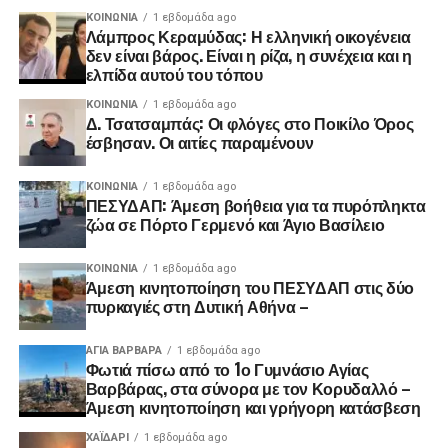
ΚΟΙΝΩΝΊΑ
1 εβδομάδα ago
Λάμπρος Κεραμύδας: Η ελληνική οικογένεια
δεν είναι βάρος. Είναι η ρίζα, η συνέχεια και η
ελπίδα αυτού του τόπου
ΚΟΙΝΩΝΊΑ
1 εβδομάδα ago
Δ. Τσατσαμπάς: Οι φλόγες στο Ποικίλο Όρος
έσβησαν. Οι αιτίες παραμένουν
ΚΟΙΝΩΝΊΑ
1 εβδομάδα ago
ΠΕΣΥΔΑΠ: Άμεση βοήθεια για τα πυρόπληκτα
ζώα σε Πόρτο Γερμενό και Άγιο Βασίλειο
ΚΟΙΝΩΝΊΑ
1 εβδομάδα ago
Άμεση κινητοποίηση του ΠΕΣΥΔΑΠ στις δύο
πυρκαγιές στη Δυτική Αθήνα –
ΑΓΙΑ ΒΑΡΒΑΡΑ
1 εβδομάδα ago
Φωτιά πίσω από το 1ο Γυμνάσιο Αγίας
Βαρβάρας, στα σύνορα με τον Κορυδαλλό –
Άμεση κινητοποίηση και γρήγορη κατάσβεση
ΧΑΪΔΑΡΙ
1 εβδομάδα ago