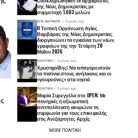
Ολοκληρώθηκαν οι αρχαιρεσίες
της Νέας Δημοκρατίας με
συμμετοχή 1.683 μελών
ΑΓΙΑ ΒΑΡΒΑΡΑ
3 μήνες ago
H Τοπική Οργάνωση Αγίας
Βαρβάρας της Νέας Δημοκρατίας
διοργανώνει τα εγκαίνια των νέων
γραφείων της την Τετάρτη 20
Μαΐου 2026
ΠΟΛΙΤΙΚΉ
3 μήνες ago
Χρυσοχοΐδης: Να απαγορευτούν
τα πατίνια στους ανήλικους και οι
«γουρούνες» στα νησιά
ΠΟΛΙΤΙΚΉ
3 μήνες ago
Μαρία Συρεγγέλα στο OPEN: Με
ης
πονηριές η αξιωματική
αντιπολίτευση ακυρώνει τη
συμφωνία για τους επικεφαλής
στις Ανεξάρτητες Αρχές
MORE ΠΟΛΙΤΙΚΗ