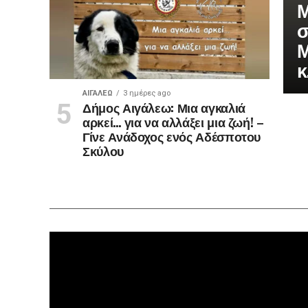
Μ
σ
Μ
κ
ΑΙΓΑΛΕΩ
3 ημέρες ago
Δήμος Αιγάλεω: Μια αγκαλιά
αρκεί… για να αλλάξει μια ζωή! –
Γίνε Ανάδοχος ενός Αδέσποτου
Σκύλου