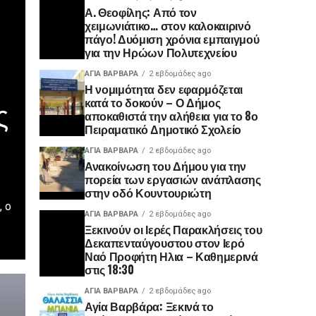
Α. Θεοφίλης: Από τον
χειμωνιάτικο… στον καλοκαιρινό
πάγο! ​Δυόμιση χρόνια εμπαιγμού
για την Ηρώων Πολυτεχνείου
ΑΓΙΑ ΒΑΡΒΑΡΑ
2 εβδομάδες ago
Η νομιμότητα δεν εφαρμόζεται
ς
κατά το δοκούν – Ο Δήμος
αποκαθιστά την αλήθεια για το 8ο
Πειραματικό Δημοτικό Σχολείο
ΑΓΙΑ ΒΑΡΒΑΡΑ
2 εβδομάδες ago
Ανακοίνωση του Δήμου για την
πορεία των εργασιών ανάπλασης
στην οδό Κουντουριώτη
 ο
ΑΓΙΑ ΒΑΡΒΑΡΑ
2 εβδομάδες ago
Ξεκινούν οι Ιερές Παρακλήσεις του
Δεκαπενταύγουστου στον Ιερό
Ναό Προφήτη Ηλια – Καθημερινά
στις 18:30
ΑΓΙΑ ΒΑΡΒΑΡΑ
2 εβδομάδες ago
Αγία Βαρβάρα: Ξεκινά το