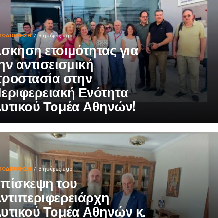
ΤΟΔΙΟΊΚΗΣΗ
3 ημέρες ago
σκηση ετοιμότητας για
ην αντισεισμική
ροστασία στην
εριφερειακή Ενότητα
υτικού Τομέα Αθηνών!
ΤΟΔΙΟΊΚΗΣΗ
3 ημέρες ago
πίσκεψη του
ντιπεριφερειάρχη
υτικού Τομέα Αθηνών κ.