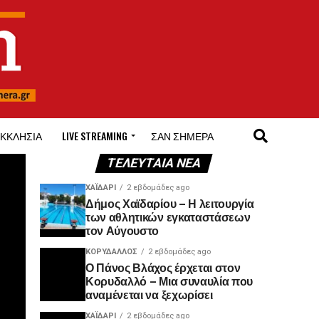
ΚΚΛΗΣΊΑ
LIVE STREAMING
ΣΑΝ ΣΉΜΕΡΑ
ΤΕΛΕΥΤΑΊΑ ΝΈΑ
ΧΑΪΔΑΡΙ
2 εβδομάδες ago
Δήμος Χαϊδαρίου – Η λειτουργία
των αθλητικών εγκαταστάσεων
τον Αύγουστο
ΚΟΡΥΔΑΛΛΟΣ
2 εβδομάδες ago
Ο Πάνος Βλάχος έρχεται στον
Κορυδαλλό – Μια συναυλία που
αναμένεται να ξεχωρίσει
ΧΑΪΔΑΡΙ
2 εβδομάδες ago