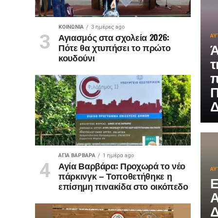
ΚΟΙΝΩΝΊΑ
3 ημέρες ago
Αγιασμός στα σχολεία 2026:
ΑΥ
Ά
Πότε θα χτυπήσει το πρώτο
κουδούνι
τ
π
Π
Δ
ΑΓΙΑ ΒΑΡΒΑΡΑ
1 ημέρα ago
Αγία Βαρβάρα: Προχωρά το νέο
ΑΥ
πάρκινγκ – Τοποθετήθηκε η
Ε
επίσημη πινακίδα στο οικόπεδο
Α
Δ