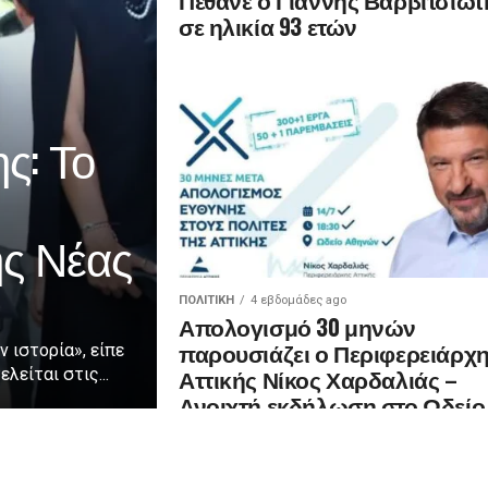
σε ηλικία 93 ετών
ς: Το
ης Νέας
ΠΟΛΙΤΙΚΉ
4 εβδομάδες ago
Απολογισμό 30 μηνών
παρουσιάζει ο Περιφερειάρχ
ν ιστορία», είπε
Αττικής Νίκος Χαρδαλιάς –
λείται στις...
Ανοιχτή εκδήλωση στο Ωδείο
Αθηνών