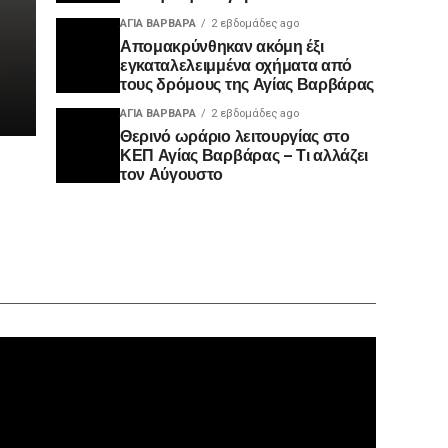
ΑΓΙΑ ΒΑΡΒΑΡΑ
2 εβδομάδες ago
Απομακρύνθηκαν ακόμη έξι
εγκαταλελειμμένα οχήματα από
τους δρόμους της Αγίας Βαρβάρας
ΑΓΙΑ ΒΑΡΒΑΡΑ
2 εβδομάδες ago
Θερινό ωράριο λειτουργίας στο
ΚΕΠ Αγίας Βαρβάρας – Τι αλλάζει
τον Αύγουστο
Πρόγραμ
Αναπαρα
Βίντεο