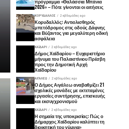
πρόγραμμα «Θαλάσσια Μπάνια
2026» – Πότε γίνονται οι αιτήσεις
ΚΟΡΥΔΑΛΛΟΣ
2 εβδομάδες ago
Κορυδαλλός: Αντιολισθηρός
μπετόδρομος στις οδούς Δάφνης
και Βύζαντος για μεγαλύτερη οδική
ασφάλεια
ΧΑΪΔΑΡΙ
2 εβδομάδες ago
Δήμος Χαϊδαρίου – Ευχαριστήριο
μήνυμα του Παλαιστίνιου Πρέσβη
προς την Δημοτική Αρχή
Χαϊδαρίου
ΑΙΓΑΛΕΩ
2 εβδομάδες ago
Ο Δήμος Αιγάλεω αναβαθμίζει 21
σχολικές μονάδες με εκτεταμένες
εργασίες συντήρησης, επισκευής
και εκσυγχρονισμού
ΧΑΪΔΑΡΙ
2 εβδομάδες ago
Η σημαία της υποκρισίας: Πώς ο
Δήμαρχος Χαϊδαρίου καλύπτει τη
διοικητική του γύμνια»