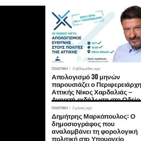
ΠΟΛΙΤΙΚΉ
3 εβδομάδες ago
Απολογισμό 30 μηνών
παρουσιάζει ο Περιφερειάρχ
Αττικής Νίκος Χαρδαλιάς –
Ανοιχτή εκδήλωση στο Ωδείο
Αθηνών
ΠΟΛΙΤΙΚΉ
2 μήνες ago
Δημήτρης Μαρκόπουλος: Ο
δημοσιογράφος που
αναλαμβάνει τη φορολογική
πολιτική στο Υπουργείο