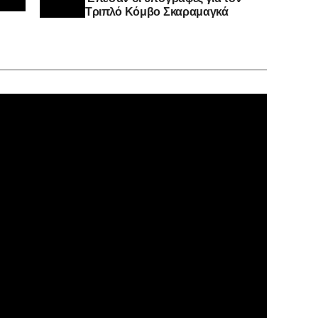
Τριπλό Κόμβο Σκαραμαγκά
Πρόγραμ
Αναπαρα
Βίντεο