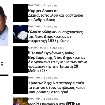
ΠΟΛΙΤΙΚΉ
2 μήνες ago
Καρφιά Δούκα σε
Διαμαντοπούλου και Καστανίδη
σε Ανδρουλάκη
ΠΟΛΙΤΙΚΉ
3 μήνες ago
Ολοκληρώθηκαν οι αρχαιρεσίες
της Νέας Δημοκρατίας με
συμμετοχή 1.683 μελών
ΑΓΙΑ ΒΑΡΒΑΡΑ
3 μήνες ago
H Τοπική Οργάνωση Αγίας
Βαρβάρας της Νέας Δημοκρατίας
ης
διοργανώνει τα εγκαίνια των νέων
γραφείων της την Τετάρτη 20
Μαΐου 2026
ΠΟΛΙΤΙΚΉ
3 μήνες ago
Χρυσοχοΐδης: Να απαγορευτούν
τα πατίνια στους ανήλικους και οι
«γουρούνες» στα νησιά
ΠΟΛΙΤΙΚΉ
3 μήνες ago
Μαρία Συρεγγέλα στο OPEN: Με