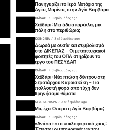
Πανηγυρίζει το Ιερό Μετόχιο της
Αγίας Μαρίνας στην Αγία Βαρβάρα
ΧΑΪΔΑΡΙ
3 εβδομάδες ago
Χαϊδάρι: Μια άδεια καρέκλα, μια
πόλη στο περιθώριο;
ΚΟΙΝΩΝΊΑ
3 εβδομάδες ago
Δωρεά με ουσία και συμβολισμό
στο ΔΙΚΕΠΑΖ – Οι μεταπτυχιακοί
φοιτητές του ΟΠΑ στηρίζουν το
έργο του ΠΕΣΥΔΑΠ
ΧΑΪΔΑΡΙ
3 εβδομάδες ago
Χαϊδάρι: Νέα πτώση δέντρου στη
Στρατάρχου Καραϊσκάκη – Για
πολλοστή φορά από τύχη δεν
θρηνήσαμε θύματα
ΑΓΙΑ ΒΑΡΒΑΡΑ
3 εβδομάδες ago
Μα, έχει Οπερα η Αγία Βαρβάρα;
ΧΑΪΔΑΡΙ
3 εβδομάδες ago
«Ανάσα» στο κυκλοφοριακό χάος:
Έπεσαν οι υπογραφές για τον