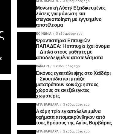
ΑΓΙΑ ΒΑΡΒΑΡΑ
3 εβδομάδες ago
Μονωτική Λύση: Εξειδικευμένες
λύσεις για μόνωση και
στεγανοποίηση με εγγυημένο
αποτέλεσμα
ς
ΚΟΙΝΩΝΊΑ
3 εβδομάδες ago
Φροντιστήρια Επιτυχιών
ΠΑΠΑΔΕΑ: Η επιτυχία έχει όνομα
– Δίπλα στους μαθητές με
αποδεδειγμένα αποτελέσματα
ε
ΧΑΪΔΑΡΙ
3 εβδομάδες ago
Εικόνες εγκατάλειψης στο Χαϊδάρι
– Σκουπίδια και μπάζα
μετατρέπουν κοινόχρηστους
χώρους σε ανεξέλεγκτες
χωματερές
ΑΓΙΑ ΒΑΡΒΑΡΑ
3 εβδομάδες ago
Ακόμη τρία εγκαταλελειμμένα
οχήματα απομακρύνθηκαν από
τους δρόμους της Αγίας Βαρβάρας
ΑΓΙΑ ΒΑΡΒΑΡΑ
3 εβδομάδες ago