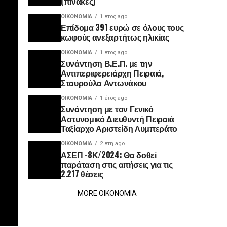
(πίνακες)
ΟΙΚΟΝΟΜΊΑ
1 έτος ago
Επίδομα 391 ευρώ σε όλους τους
κωφούς ανεξαρτήτως ηλικίας
ΟΙΚΟΝΟΜΊΑ
1 έτος ago
Συνάντηση Β.Ε.Π. με την
Αντιπεριφερειάρχη Πειραιά,
Σταυρούλα Αντωνάκου
ΟΙΚΟΝΟΜΊΑ
1 έτος ago
Συνάντηση με τον Γενικό
Αστυνομικό Διευθυντή Πειραιά
Ταξίαρχο Αριστείδη Λυμπεράτο
ΟΙΚΟΝΟΜΊΑ
2 έτη ago
ΑΣΕΠ -8Κ/2024: Θα δοθεί
παράταση στις αιτήσεις για τις
2.217 θέσεις
MORE ΟΙΚΟΝΟΜΙΑ