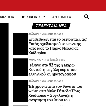
ΚΚΛΗΣΊΑ
LIVE STREAMING
ΣΑΝ ΣΉΜΕΡΑ
ΤΕΛΕΥΤΑΊΑ ΝΈΑ
ΧΑΪΔΑΡΙ
3 εβδομάδες ago
Επιβεβαιώνεται το ρεπορτάζ μας:
Εκτός σχεδιασμού κοινωνικής
κατοικίας το Πάρκο Νεολαίας
Χαϊδαρίου
ΚΟΙΝΩΝΊΑ
3 εβδομάδες ago
Πέθανε στα 92 της η Μάρω
Κοντού, η μεγάλη κυρία του
ελληνικού κινηματογράφου
ΧΑΪΔΑΡΙ
3 εβδομάδες ago
Έξι χρόνια από τον θάνατο του
Φώτη στα Μπλε Γήπεδα Τένις
Χαϊδαρίου – Συγκλονίζει η
ανάρτηση του θείου του