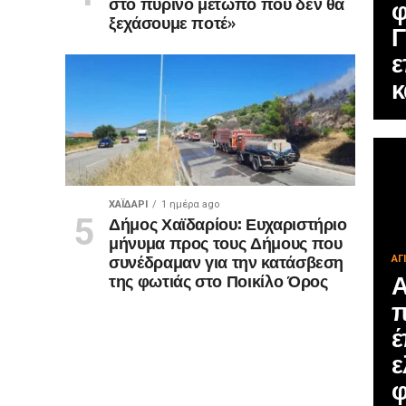
στο πύρινο μέτωπο που δεν θα
φ
ξεχάσουμε ποτέ»
Γ
ε
κ
ΧΑΪΔΑΡΙ
1 ημέρα ago
Δήμος Χαϊδαρίου: Ευχαριστήριο
μήνυμα προς τους Δήμους που
συνέδραμαν για την κατάσβεση
ΑΓ
Α
της φωτιάς στο Ποικίλο Όρος
π
έ
ε
φ