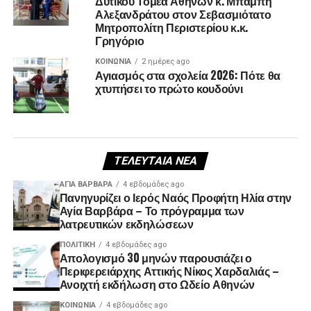
Δυτικού Τομέα Αθηνών κ. Μπάμπη
Αλεξανδράτου στον Σεβασμιότατο
Μητροπολίτη Περιστερίου κ.κ.
Γρηγόριο
ΚΟΙΝΩΝΊΑ
2 ημέρες ago
Αγιασμός στα σχολεία 2026: Πότε θα
χτυπήσει το πρώτο κουδούνι
ΤΕΛΕΥΤΑΊΑ ΝΈΑ
ΑΓΙΑ ΒΑΡΒΑΡΑ
4 εβδομάδες ago
Πανηγυρίζει ο Ιερός Ναός Προφήτη Ηλία στην
Αγία Βαρβάρα – Το πρόγραμμα των
λατρευτικών εκδηλώσεων
ΠΟΛΙΤΙΚΉ
4 εβδομάδες ago
Απολογισμό 30 μηνών παρουσιάζει ο
Περιφερειάρχης Αττικής Νίκος Χαρδαλιάς –
Ανοιχτή εκδήλωση στο Ωδείο Αθηνών
ΚΟΙΝΩΝΊΑ
4 εβδομάδες ago