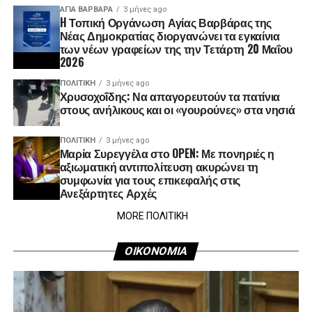
ΑΓΙΑ ΒΑΡΒΑΡΑ
3 μήνες ago
H Τοπική Οργάνωση Αγίας Βαρβάρας της
Νέας Δημοκρατίας διοργανώνει τα εγκαίνια
των νέων γραφείων της την Τετάρτη 20 Μαΐου
2026
ΠΟΛΙΤΙΚΉ
3 μήνες ago
Χρυσοχοΐδης: Να απαγορευτούν τα πατίνια
στους ανήλικους και οι «γουρούνες» στα νησιά
ΠΟΛΙΤΙΚΉ
3 μήνες ago
Μαρία Συρεγγέλα στο OPEN: Με πονηριές η
αξιωματική αντιπολίτευση ακυρώνει τη
συμφωνία για τους επικεφαλής στις
Ανεξάρτητες Αρχές
MORE ΠΟΛΙΤΙΚΗ
ΟΙΚΟΝΟΜΙΑ