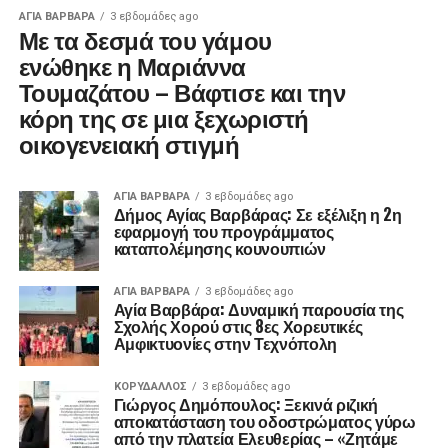
ΑΓΙΑ ΒΑΡΒΑΡΑ
3 εβδομάδες ago
Με τα δεσμά του γάμου
ενώθηκε η Μαριάννα
Τουμαζάτου – Βάφτισε και την
κόρη της σε μια ξεχωριστή
οικογενειακή στιγμή
ΑΓΙΑ ΒΑΡΒΑΡΑ
3 εβδομάδες ago
Δήμος Αγίας Βαρβάρας: Σε εξέλιξη η 2η
εφαρμογή του προγράμματος
καταπολέμησης κουνουπιών
ΑΓΙΑ ΒΑΡΒΑΡΑ
3 εβδομάδες ago
Αγία Βαρβάρα: Δυναμική παρουσία της
Σχολής Χορού στις 8ες Χορευτικές
Αμφικτυονίες στην Τεχνόπολη
ΚΟΡΥΔΑΛΛΟΣ
3 εβδομάδες ago
Γιώργος Δημόπουλος: Ξεκινά ριζική
αποκατάσταση του οδοστρώματος γύρω
από την πλατεία Ελευθερίας – «Ζητάμε