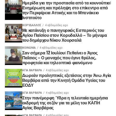
Ημερίδα για την προστασία από τα κουνούπια:
Ενημέρωση και πρόληψη στο επίκεντρο από
την Περιφέρεια Αττικής και το Μπενάκειο
Ινστιτούτο
ΚΟΡΥΔΑΛΛΟΣ
4 εβδομάδες ago
Με κατάνυξη ο πανηγυρικός Εσπερινός του
Αγίου Παϊσίου στον Κορυδαλλό – Το μήνυμα
του δημάρχου Νίκου Χουρσαλά
ΚΟΙΝΩΝΊΑ
4 εβδομάδες ago
Σαν σήμερα 12 Ιουλίου: Πεθαίνει ο Άγιος
Παΐσιος – Ο μοναχός που έγινε θρύλος,
προφητεία και τηλεοπτικό φαινόμενο
ΑΓΙΑ ΒΑΡΒΑΡΑ
4 εβδομάδες ago
Δωρεάν προληπτικές εξετάσεις στην Άνω Αγία
Βαρβάρα από την Κινητή Ομάδα Υγείας του
ΕΟΔΥ
ΑΓΙΑ ΒΑΡΒΑΡΑ
4 εβδομάδες ago
Στην πανέμορφη Ύδρα η τελευταία ημερήσια
εκδρομή της σεζόν για τα μέλη του ΚΑΠΗ
Αγίας Βαρβάρας
ΑΓΙΑ ΒΑΡΒΑΡΑ
4 εβδομάδες ago