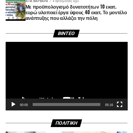
ΑΓΙΑ ΒΑΡΒΑΡΑ
4 εβδομάδες ago
Με προϋπολογισμό δυνατοτήτων 10 εκατ.
ευρώ υλοποιεί έργα ύψους 40 εκατ. Το μοντέλο
ανάπτυξης που αλλάζει την πόλη
Πρ
BINTEO
Αν
Βί
00:00
05:16
ΠΟΛΙΤΙΚΗ