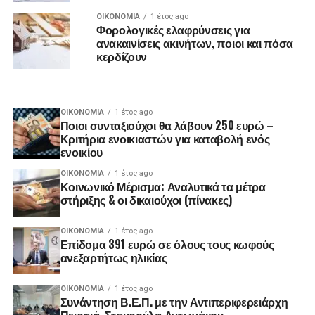
ΟΙΚΟΝΟΜΊΑ
1 έτος ago
Φορολογικές ελαφρύνσεις για
ανακαινίσεις ακινήτων, ποιοι και πόσα
κερδίζουν
ΟΙΚΟΝΟΜΊΑ
1 έτος ago
Ποιοι συνταξιούχοι θα λάβουν 250 ευρώ –
Κριτήρια ενοικιαστών για καταβολή ενός
ενοικίου
ΟΙΚΟΝΟΜΊΑ
1 έτος ago
Κοινωνικό Μέρισμα: Αναλυτικά τα μέτρα
στήριξης & οι δικαιούχοι (πίνακες)
ΟΙΚΟΝΟΜΊΑ
1 έτος ago
Επίδομα 391 ευρώ σε όλους τους κωφούς
ανεξαρτήτως ηλικίας
ΟΙΚΟΝΟΜΊΑ
1 έτος ago
Συνάντηση Β.Ε.Π. με την Αντιπεριφερειάρχη
Πειραιά, Σταυρούλα Αντωνάκου