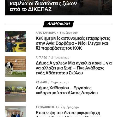
καμένα οι διασώσεις ζώων
από το ΔΙΚΕΠΑΖ
ΔΗΜΟΦΙΛΉ
ΑΓΙΑ ΒΑΡΒΑΡΑ
3 ημέρες ago
Καθημερινές αστυνομικές επιχειρήσεις
στην Αγία Βαρβάρα – Νέοι έλεγχοι και
62 παραβάσεις του ΚΟΚ
ΑΙΓΑΛΕΩ
2 ημέρες ago
Δήμος Αιγάλεω: Μια αγκαλιά αρκεί… για
να αλλάξει μια ζωή! – Γίνε Ανάδοχος
ενός Αδέσποτου Σκύλου
ΧΑΪΔΑΡΙ
2 ημέρες ago
Δήμος Χαϊδαρίου – Εργασίες
καθαρισμού στο Άλσος Δαφνίου
ΑΥΤΟΔΙΟΊΚΗΣΗ
2 ημέρες ago
Επίσκεψη του Αντιπεριφερειάρχη