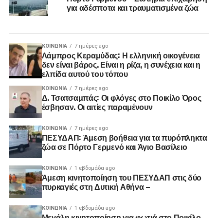
για αδέσποτα και τραυματισμένα ζώα
ΚΟΙΝΩΝΊΑ
7 ημέρες ago
Λάμπρος Κεραμύδας: Η ελληνική οικογένεια
δεν είναι βάρος. Είναι η ρίζα, η συνέχεια και η
ελπίδα αυτού του τόπου
ΚΟΙΝΩΝΊΑ
7 ημέρες ago
Δ. Τσατσαμπάς: Οι φλόγες στο Ποικίλο Όρος
έσβησαν. Οι αιτίες παραμένουν
ΚΟΙΝΩΝΊΑ
7 ημέρες ago
ΠΕΣΥΔΑΠ: Άμεση βοήθεια για τα πυρόπληκτα
ζώα σε Πόρτο Γερμενό και Άγιο Βασίλειο
ΚΟΙΝΩΝΊΑ
1 εβδομάδα ago
Άμεση κινητοποίηση του ΠΕΣΥΔΑΠ στις δύο
πυρκαγιές στη Δυτική Αθήνα –
ΚΟΙΝΩΝΊΑ
1 εβδομάδα ago
Μεγάλη κινητοποίηση για φωτιά στο Ποικίλο