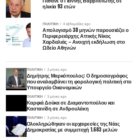
Πέθανε ο Γιάννης Βαρβιτσιώτης σε
ηλικία 93 ετών
ΠΟΛΙΤΙΚΉ
4 εβδομάδες ago
Απολογισμό 30 μηνών παρουσιάζει ο
Περιφερειάρχης Αττικής Νίκος
Χαρδαλιάς – Ανοιχτή εκδήλωση στο
Ωδείο Αθηνών
ΠΟΛΙΤΙΚΉ
2 μήνες ago
Δημήτρης Μαρκόπουλος: Ο δημοσιογράφος
που αναλαμβάνει τη φορολογική πολιτική στο
Υπουργείο Οικονομικών
ΠΟΛΙΤΙΚΉ
3 μήνες ago
Καρφιά Δούκα σε Διαμαντοπούλου και
Καστανίδη σε Ανδρουλάκη
ΠΟΛΙΤΙΚΉ
3 μήνες ago
Ολοκληρώθηκαν οι αρχαιρεσίες της Νέας
Δημοκρατίας με συμμετοχή 1.683 μελών