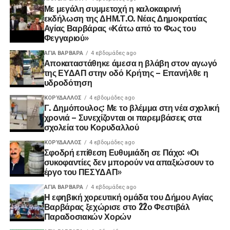
Με μεγάλη συμμετοχή η καλοκαιρινή
εκδήλωση της ΔΗΜ.Τ.Ο. Νέας Δημοκρατίας
Αγίας Βαρβάρας «Κάτω από το Φως του
Φεγγαριού»
ΑΓΙΑ ΒΑΡΒΑΡΑ
4 εβδομάδες ago
Αποκαταστάθηκε άμεσα η βλάβη στον αγωγό
της ΕΥΔΑΠ στην οδό Κρήτης – Επανήλθε η
υδροδότηση
ΚΟΡΥΔΑΛΛΟΣ
4 εβδομάδες ago
Γ. Δημόπουλος: Με το βλέμμα στη νέα σχολική
χρονιά – Συνεχίζονται οι παρεμβάσεις στα
σχολεία του Κορυδαλλού
ΚΟΡΥΔΑΛΛΟΣ
4 εβδομάδες ago
Σφοδρή επίθεση Ευθυμιάδη σε Πάχο: «Οι
συκοφαντίες δεν μπορούν να απαξιώσουν το
έργο του ΠΕΣΥΔΑΠ»
ΑΓΙΑ ΒΑΡΒΑΡΑ
4 εβδομάδες ago
Η εφηβική χορευτική ομάδα του Δήμου Αγίας
Βαρβάρας ξεχώρισε στο 22ο Φεστιβάλ
Παραδοσιακών Χορών