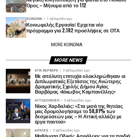
Όρος – Μήνυμα από το 112
ΚΟΙΝΩΝΊΑ
1 εβδομάδα ago
Κοινωφελής Εργασία: Ερχεται νέο
πρόγραμμα για 2.182 προσλήψεις σε ΟΤΑ
MORE ΚΟΙΝΩΝΙΑ
MORE NEWS
ΑΓΙΑ ΒΑΡΒΑΡΑ
3 εβδομάδες ago
Με απόλυτη επιτυχία ολοκληρώθηκαν οι
Διπλωματικές Εξετάσεις της Ανώτερης
Δραματικής Σχολής Δήμου Αγίας
Βαρβάρας «Ιάκωβος Καμπανέλλης»
ΑΥΤΟΔΙΟΊΚΗΣΗ
3 εβδομάδες ago
Νίκος Χαρδαλιάς: «Στα μισά της θητείας
μας δρομολογήσαμε το 58,81% των
δεσμεύσεών μας – Η Αττική αλλάζει με
έργα παντού»
ΑΙΓΑΛΕΩ
3 εβδομάδες ago
Μαθήματα Οδικής Ασφάλειας για τα παιδιά