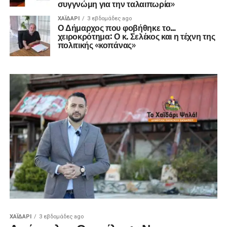
συγγνώμη για την ταλαιπωρία»
ΧΑΪΔΑΡΙ
3 εβδομάδες ago
Ο Δήμαρχος που φοβήθηκε το…
χειροκρότημα: Ο κ. Σελέκος και η τέχνη της
πολιτικής «κοπάνας»
ΧΑΪΔΑΡΙ
3 εβδομάδες ago