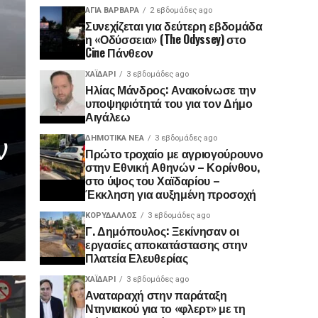
ΑΓΙΑ ΒΑΡΒΑΡΑ
2 εβδομάδες ago
Συνεχίζεται για δεύτερη εβδομάδα
η «Οδύσσεια» (The Odyssey) στο
Cine Πάνθεον
ΧΑΪΔΑΡΙ
3 εβδομάδες ago
Ηλίας Μάνδρος: Ανακοίνωσε την
υποψηφιότητά του για τον Δήμο
Αιγάλεω
ν
ΔΗΜΟΤΙΚΆ ΝΈΑ
3 εβδομάδες ago
Πρώτο τροχαίο με αγριογούρουνο
στην Εθνική Αθηνών – Κορίνθου,
στο ύψος του Χαϊδαρίου –
Έκκληση για αυξημένη προσοχή
ΚΟΡΥΔΑΛΛΟΣ
3 εβδομάδες ago
Γ. Δημόπουλος: Ξεκίνησαν οι
εργασίες αποκατάστασης στην
Πλατεία Ελευθερίας
ΧΑΪΔΑΡΙ
3 εβδομάδες ago
Αναταραχή στην παράταξη
Ντηνιακού για το «φλερτ» με τη