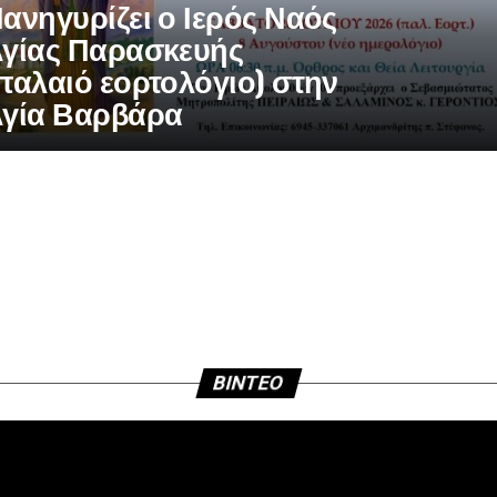
ανηγυρίζει ο Ιερός Ναός
γίας Παρασκευής
παλαιό εορτολόγιο) στην
γία Βαρβάρα
BINTEO