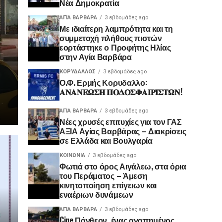
Νέα Δημοκρατία
ΑΓΙΑ ΒΑΡΒΑΡΑ
3 εβδομάδες ago
Με ιδιαίτερη λαμπρότητα και τη
συμμετοχή πλήθους πιστών
εορτάστηκε ο Προφήτης Ηλίας
στην Αγία Βαρβάρα
ΚΟΡΥΔΑΛΛΟΣ
3 εβδομάδες ago
Ο.Φ. Ερμής Κορυδαλλο:
𝚨𝚴𝚨𝚴𝚬𝛀𝚺𝚮 𝚷𝚶𝚫𝚶𝚺𝚽𝚨𝚰𝚸𝚰𝚺𝚻𝛀𝚴!
ΑΓΙΑ ΒΑΡΒΑΡΑ
3 εβδομάδες ago
Νέες χρυσές επιτυχίες για τον ΓΑΣ
ΑΞΙΑ Αγίας Βαρβάρας – Διακρίσεις
σε Ελλάδα και Βουλγαρία
ΚΟΙΝΩΝΊΑ
3 εβδομάδες ago
Φωτιά στο όρος Αιγάλεω, στα όρια
του Περάματος – Άμεση
κινητοποίηση επίγειων και
εναέριων δυνάμεων
ΑΓΙΑ ΒΑΡΒΑΡΑ
3 εβδομάδες ago
Cine Πάνθεον, ένας αγαπημένος