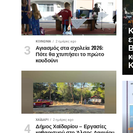
ΑΓ
Κ
ε
ΚΟΙΝΩΝΊΑ
2 ημέρες ago
Β
Αγιασμός στα σχολεία 2026:
Πότε θα χτυπήσει το πρώτο
κ
κουδούνι
ΧΑΪΔΑΡΙ
2 ημέρες ago
Δήμος Χαϊδαρίου – Εργασίες
ΑΓ
καθαρισμού στο Άλσος Δαφνίου