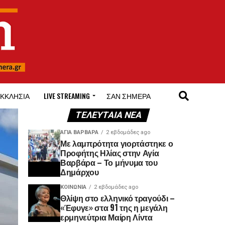
ΚΚΛΗΣΊΑ
LIVE STREAMING
ΣΑΝ ΣΉΜΕΡΑ
ΤΕΛΕΥΤΑΊΑ ΝΈΑ
ΑΓΙΑ ΒΑΡΒΑΡΑ
2 εβδομάδες ago
Με λαμπρότητα γιορτάστηκε ο
Προφήτης Ηλίας στην Αγία
Βαρβάρα – Το μήνυμα του
Δημάρχου
ΚΟΙΝΩΝΊΑ
2 εβδομάδες ago
Θλίψη στο ελληνικό τραγούδι –
«Έφυγε» στα 91 της η μεγάλη
ερμηνεύτρια Μαίρη Λίντα