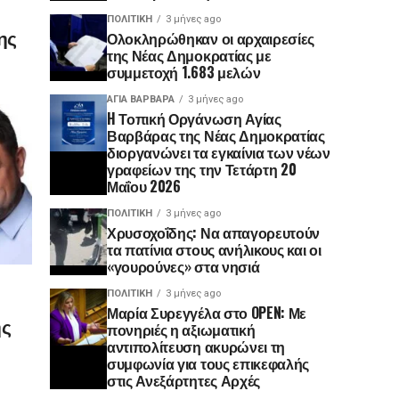
ΠΟΛΙΤΙΚΉ
3 μήνες ago
ης
Ολοκληρώθηκαν οι αρχαιρεσίες
της Νέας Δημοκρατίας με
συμμετοχή 1.683 μελών
ΑΓΙΑ ΒΑΡΒΑΡΑ
3 μήνες ago
H Τοπική Οργάνωση Αγίας
Βαρβάρας της Νέας Δημοκρατίας
διοργανώνει τα εγκαίνια των νέων
γραφείων της την Τετάρτη 20
Μαΐου 2026
ΠΟΛΙΤΙΚΉ
3 μήνες ago
Χρυσοχοΐδης: Να απαγορευτούν
τα πατίνια στους ανήλικους και οι
«γουρούνες» στα νησιά
ΠΟΛΙΤΙΚΉ
3 μήνες ago
Μαρία Συρεγγέλα στο OPEN: Με
ης
πονηριές η αξιωματική
αντιπολίτευση ακυρώνει τη
συμφωνία για τους επικεφαλής
στις Ανεξάρτητες Αρχές