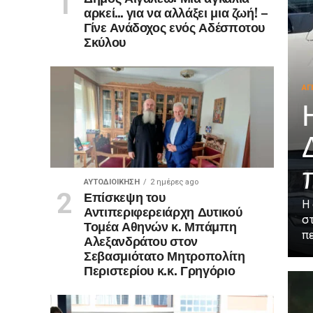
αρκεί… για να αλλάξει μια ζωή! –
Γίνε Ανάδοχος ενός Αδέσποτου
Σκύλου
ΑΓ
ΑΥΤΟΔΙΟΊΚΗΣΗ
2 ημέρες ago
Επίσκεψη του
Η 
Αντιπεριφερειάρχη Δυτικού
στ
Τομέα Αθηνών κ. Μπάμπη
πε
Αλεξανδράτου στον
Σεβασμιότατο Μητροπολίτη
Περιστερίου κ.κ. Γρηγόριο