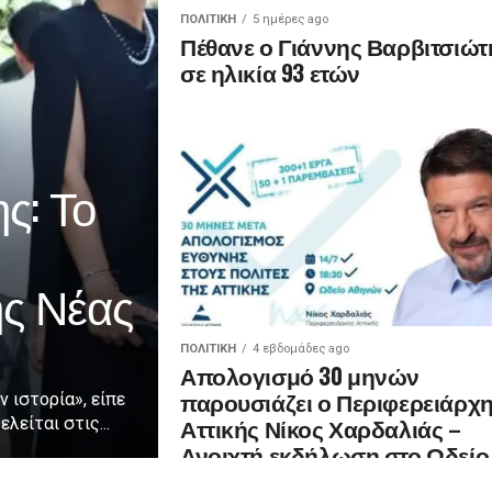
ΠΟΛΙΤΙΚΉ
5 ημέρες ago
Πέθανε ο Γιάννης Βαρβιτσιώτ
σε ηλικία 93 ετών
ς: Το
ης Νέας
ΠΟΛΙΤΙΚΉ
4 εβδομάδες ago
Απολογισμό 30 μηνών
παρουσιάζει ο Περιφερειάρχ
ν ιστορία», είπε
Αττικής Νίκος Χαρδαλιάς –
λείται στις...
Ανοιχτή εκδήλωση στο Ωδείο
Αθηνών