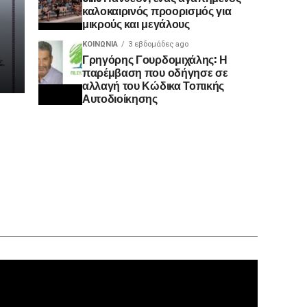
καλοκαιρινός προορισμός για
μικρούς και μεγάλους
ΚΟΙΝΩΝΊΑ
3 εβδομάδες ago
Γρηγόρης Γουρδομιχάλης: Η
παρέμβαση που οδήγησε σε
αλλαγή του Κώδικα Τοπικής
Αυτοδιοίκησης
Πρόγραμ
Αναπαρα
Βίντεο