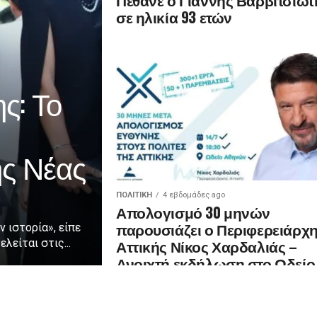
σε ηλικία 93 ετών
ς: Το
ης Νέας
ΠΟΛΙΤΙΚΉ
4 εβδομάδες ago
Απολογισμό 30 μηνών
παρουσιάζει ο Περιφερειάρχ
ν ιστορία», είπε
Αττικής Νίκος Χαρδαλιάς –
λείται στις...
Ανοιχτή εκδήλωση στο Ωδείο
Αθηνών