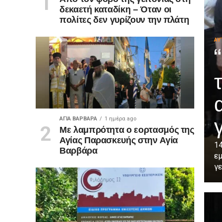
δεκαετή καταδίκη – Όταν οι
πολίτες δεν γυρίζουν την πλάτη
ΑΥ
ΑΓΙΑ ΒΑΡΒΑΡΑ
1 ημέρα ago
Με λαμπρότητα ο εορτασμός της
Αγίας Παρασκευής στην Αγία
14
Βαρβάρα
εμ
γε