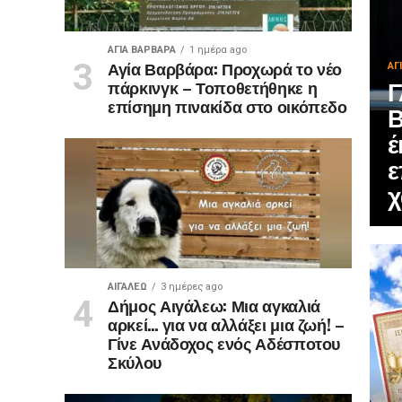
ΑΓΙΑ ΒΑΡΒΑΡΑ
1 ημέρα ago
Αγία Βαρβάρα: Προχωρά το νέο
ΑΓ
Γ
πάρκινγκ – Τοποθετήθηκε η
επίσημη πινακίδα στο οικόπεδο
Β
έ
ε
χ
ΑΙΓΑΛΕΩ
3 ημέρες ago
Δήμος Αιγάλεω: Μια αγκαλιά
αρκεί… για να αλλάξει μια ζωή! –
Γίνε Ανάδοχος ενός Αδέσποτου
Σκύλου