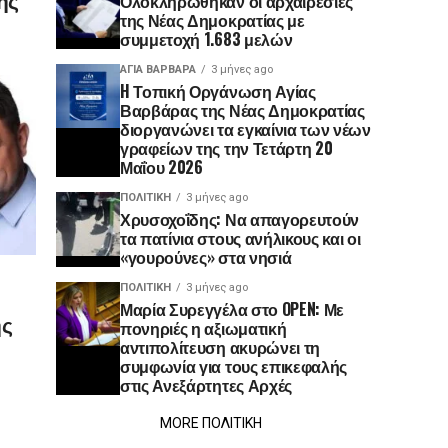
Ολοκληρώθηκαν οι αρχαιρεσίες
της Νέας Δημοκρατίας με
συμμετοχή 1.683 μελών
ΑΓΙΑ ΒΑΡΒΑΡΑ
3 μήνες ago
H Τοπική Οργάνωση Αγίας
Βαρβάρας της Νέας Δημοκρατίας
διοργανώνει τα εγκαίνια των νέων
γραφείων της την Τετάρτη 20
Μαΐου 2026
ΠΟΛΙΤΙΚΉ
3 μήνες ago
Χρυσοχοΐδης: Να απαγορευτούν
τα πατίνια στους ανήλικους και οι
«γουρούνες» στα νησιά
ΠΟΛΙΤΙΚΉ
3 μήνες ago
Μαρία Συρεγγέλα στο OPEN: Με
ης
πονηριές η αξιωματική
αντιπολίτευση ακυρώνει τη
συμφωνία για τους επικεφαλής
στις Ανεξάρτητες Αρχές
MORE ΠΟΛΙΤΙΚΗ