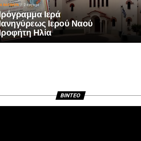
ΙΑ ΒΑΡΒΑΡΑ
2 έτη ago
ρόγραμμα Ιερά
ανηγύρεως Ιερού Ναού
ροφήτη Ηλία
BINTEO