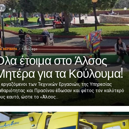
ΙΑ ΒΑΡΒΑΡΑ
1 έτος ago
Όλα έτοιμα στο Άλσος
Μητέρα για τα Κούλουμα!
 εργαζόμενοι των Τεχνικών Εργασιών, της Υπηρεσίας
αθαριότητας και Πρασίνου έδωσαν και φέτος τον καλύτερό
υς εαυτό, ώστε το «Άλσος...