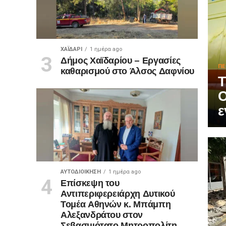
ΧΑΪΔΑΡΙ
1 ημέρα ago
Δήμος Χαϊδαρίου – Εργασίες
ΠΕ
καθαρισμού στο Άλσος Δαφνίου
Τ
Ο
ε
ΑΥΤΟΔΙΟΊΚΗΣΗ
1 ημέρα ago
Επίσκεψη του
Αντιπεριφερειάρχη Δυτικού
Τομέα Αθηνών κ. Μπάμπη
Αλεξανδράτου στον
Σεβασμιότατο Μητροπολίτη