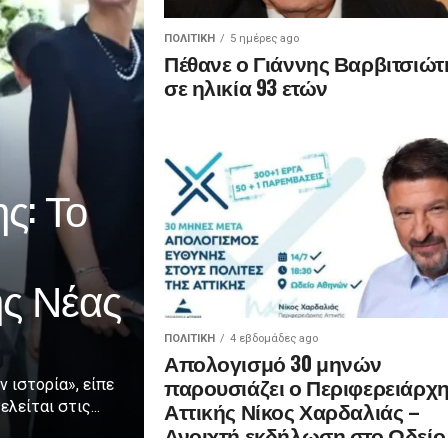
ΠΟΛΙΤΙΚΉ
5 ημέρες ago
Πέθανε ο Γιάννης Βαρβιτσιώτ
σε ηλικία 93 ετών
ς: Το
ης Νέας
ΠΟΛΙΤΙΚΉ
4 εβδομάδες ago
Απολογισμό 30 μηνών
παρουσιάζει ο Περιφερειάρχ
ν ιστορία», είπε
Αττικής Νίκος Χαρδαλιάς –
λείται στις...
Ανοιχτή εκδήλωση στο Ωδείο