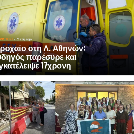
ΡΙΣΤΕΡΙ
2 έτη ago
ροχαίο στη Λ. Αθηνών:
δηγός παρέσυρε και
γκατέλειψε 17χρονη