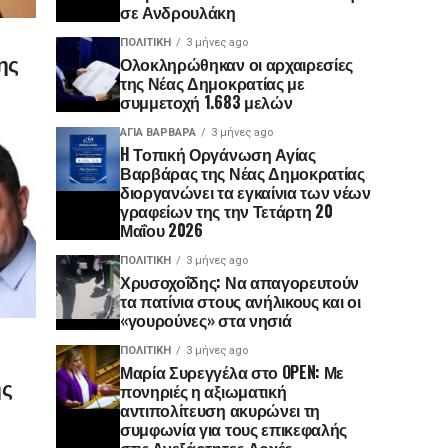
σε Ανδρουλάκη
ΠΟΛΙΤΙΚΉ
3 μήνες ago
ης
Ολοκληρώθηκαν οι αρχαιρεσίες
της Νέας Δημοκρατίας με
συμμετοχή 1.683 μελών
ΑΓΙΑ ΒΑΡΒΑΡΑ
3 μήνες ago
H Τοπική Οργάνωση Αγίας
Βαρβάρας της Νέας Δημοκρατίας
διοργανώνει τα εγκαίνια των νέων
γραφείων της την Τετάρτη 20
Μαΐου 2026
ΠΟΛΙΤΙΚΉ
3 μήνες ago
Χρυσοχοΐδης: Να απαγορευτούν
τα πατίνια στους ανήλικους και οι
«γουρούνες» στα νησιά
ΠΟΛΙΤΙΚΉ
3 μήνες ago
Μαρία Συρεγγέλα στο OPEN: Με
ης
πονηριές η αξιωματική
αντιπολίτευση ακυρώνει τη
συμφωνία για τους επικεφαλής