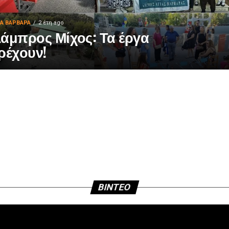
ΙΑ ΒΑΡΒΑΡΑ
2 έτη ago
άμπρος Μίχος: Τα έργα
ρέχουν!
BINTEO