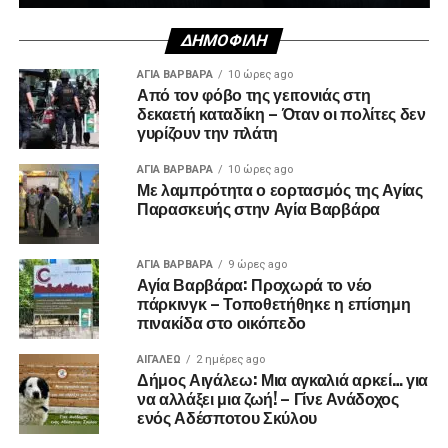
ΔΗΜΟΦΙΛΉ
ΑΓΙΑ ΒΑΡΒΑΡΑ
10 ώρες ago
Από τον φόβο της γειτονιάς στη
δεκαετή καταδίκη – Όταν οι πολίτες δεν
γυρίζουν την πλάτη
ΑΓΙΑ ΒΑΡΒΑΡΑ
10 ώρες ago
Με λαμπρότητα ο εορτασμός της Αγίας
Παρασκευής στην Αγία Βαρβάρα
ΑΓΙΑ ΒΑΡΒΑΡΑ
9 ώρες ago
Αγία Βαρβάρα: Προχωρά το νέο
πάρκινγκ – Τοποθετήθηκε η επίσημη
πινακίδα στο οικόπεδο
ΑΙΓΑΛΕΩ
2 ημέρες ago
Δήμος Αιγάλεω: Μια αγκαλιά αρκεί… για
να αλλάξει μια ζωή! – Γίνε Ανάδοχος
ενός Αδέσποτου Σκύλου