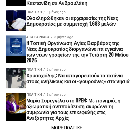
Καστανίδη σε Ανδρουλάκη
ΠΟΛΙΤΙΚΉ
3 μήνες ago
Ολοκληρώθηκαν οι αρχαιρεσίες της Νέας
Δημοκρατίας με συμμετοχή 1.683 μελών
ΑΓΙΑ ΒΑΡΒΑΡΑ
3 μήνες ago
H Τοπική Οργάνωση Αγίας Βαρβάρας της
Νέας Δημοκρατίας διοργανώνει τα εγκαίνια
των νέων γραφείων της την Τετάρτη 20 Μαΐου
2026
ΠΟΛΙΤΙΚΉ
3 μήνες ago
Χρυσοχοΐδης: Να απαγορευτούν τα πατίνια
στους ανήλικους και οι «γουρούνες» στα νησιά
ΠΟΛΙΤΙΚΉ
3 μήνες ago
Μαρία Συρεγγέλα στο OPEN: Με πονηριές η
αξιωματική αντιπολίτευση ακυρώνει τη
συμφωνία για τους επικεφαλής στις
Ανεξάρτητες Αρχές
MORE ΠΟΛΙΤΙΚΗ