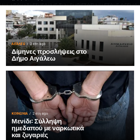
ΑΙΓΑΛΕΩ
2 έτη ago
Δίμηνες προσλήψεις στο
Δήμο Αιγάλεω
ΚΟΙΝΩΝΊΑ
2 έτη ago
Μενίδι: Σύλληψη
ημεδαπού με ναρκωτικά
και ζυγαριές