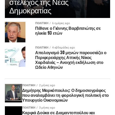
στέλεχος της Νέας
Δημοκρατίας
ΠΟΛΙΤΙΚΉ
6 ημέρες ago
Πέθανε ο Γιάννης Βαρβιτσιώτης σε
ηλικία 93 ετών
ΠΟΛΙΤΙΚΉ
4 εβδομάδες ago
Απολογισμό 30 μηνών παρουσιάζει ο
Περιφερειάρχης Αττικής Νίκος
Χαρδαλιάς – Ανοιχτή εκδήλωση στο
Ωδείο Αθηνών
ΠΟΛΙΤΙΚΉ
2 μήνες ago
Δημήτρης Μαρκόπουλος: Ο δημοσιογράφος
που αναλαμβάνει τη φορολογική πολιτική στο
Υπουργείο Οικονομικών
ΠΟΛΙΤΙΚΉ
3 μήνες ago
Καρφιά Δούκα σε Διαμαντοπούλου και