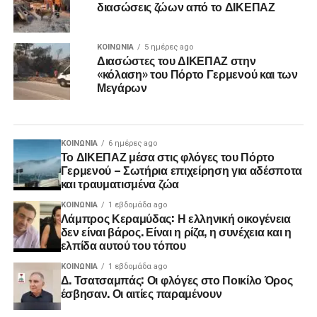
διασώσεις ζώων από το ΔΙΚΕΠΑΖ
ΚΟΙΝΩΝΊΑ
5 ημέρες ago
Διασώστες του ΔΙΚΕΠΑΖ στην
«κόλαση» του Πόρτο Γερμενού και των
Μεγάρων
ΚΟΙΝΩΝΊΑ
6 ημέρες ago
Το ΔΙΚΕΠΑΖ μέσα στις φλόγες του Πόρτο
Γερμενού – Σωτήρια επιχείρηση για αδέσποτα
και τραυματισμένα ζώα
ΚΟΙΝΩΝΊΑ
1 εβδομάδα ago
Λάμπρος Κεραμύδας: Η ελληνική οικογένεια
δεν είναι βάρος. Είναι η ρίζα, η συνέχεια και η
ελπίδα αυτού του τόπου
ΚΟΙΝΩΝΊΑ
1 εβδομάδα ago
Δ. Τσατσαμπάς: Οι φλόγες στο Ποικίλο Όρος
έσβησαν. Οι αιτίες παραμένουν