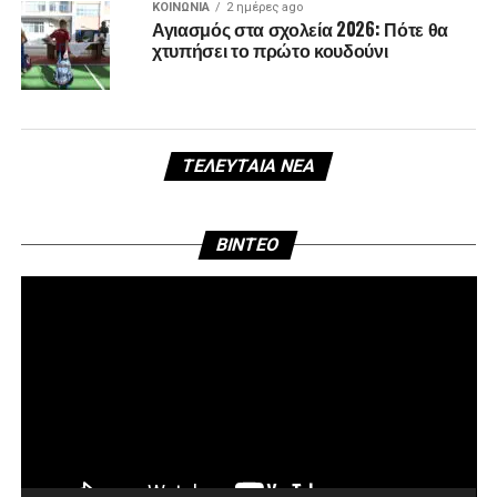
ΚΟΙΝΩΝΊΑ
2 ημέρες ago
Αγιασμός στα σχολεία 2026: Πότε θα
χτυπήσει το πρώτο κουδούνι
ΤΕΛΕΥΤΑΊΑ ΝΈΑ
Πρ
BINTEO
Αν
Βί