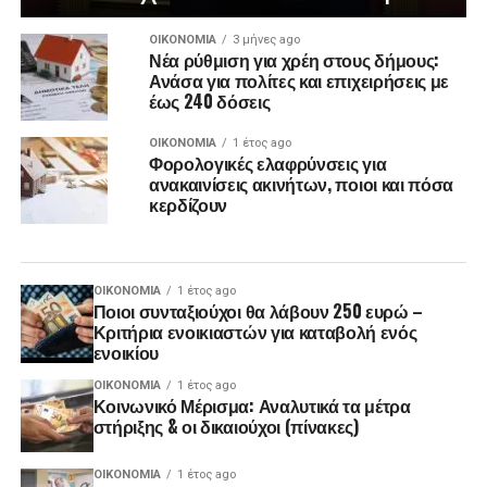
ΟΙΚΟΝΟΜΊΑ
3 μήνες ago
Νέα ρύθμιση για χρέη στους δήμους:
Ανάσα για πολίτες και επιχειρήσεις με
έως 240 δόσεις
ΟΙΚΟΝΟΜΊΑ
1 έτος ago
Φορολογικές ελαφρύνσεις για
ανακαινίσεις ακινήτων, ποιοι και πόσα
κερδίζουν
ΟΙΚΟΝΟΜΊΑ
1 έτος ago
Ποιοι συνταξιούχοι θα λάβουν 250 ευρώ –
Κριτήρια ενοικιαστών για καταβολή ενός
ενοικίου
ΟΙΚΟΝΟΜΊΑ
1 έτος ago
Κοινωνικό Μέρισμα: Αναλυτικά τα μέτρα
στήριξης & οι δικαιούχοι (πίνακες)
ΟΙΚΟΝΟΜΊΑ
1 έτος ago