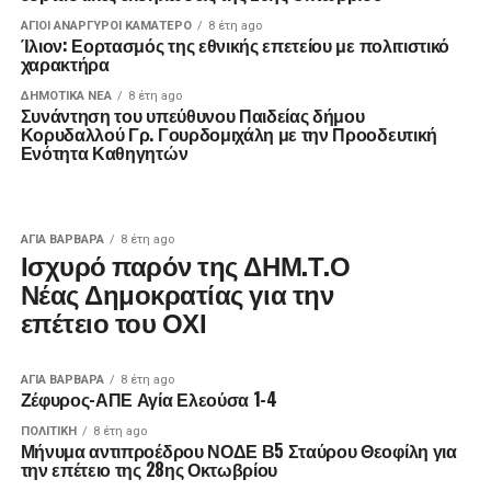
ΑΓΙΟΙ ΑΝΑΡΓΥΡΟΙ ΚΑΜΑΤΕΡΟ
8 έτη ago
Ίλιον: Εορτασμός της εθνικής επετείου με πολιτιστικό
χαρακτήρα
ΔΗΜΟΤΙΚΆ ΝΈΑ
8 έτη ago
Συνάντηση του υπεύθυνου Παιδείας δήμου
Κορυδαλλού Γρ. Γουρδομιχάλη με την Προοδευτική
Ενότητα Καθηγητών
ΑΓΙΑ ΒΑΡΒΑΡΑ
8 έτη ago
Ισχυρό παρόν της ΔΗΜ.Τ.Ο
Νέας Δημοκρατίας για την
επέτειο του ΟΧΙ
ΑΓΙΑ ΒΑΡΒΑΡΑ
8 έτη ago
Ζέφυρος-ΑΠΕ Αγία Ελεούσα 1-4
ΠΟΛΙΤΙΚΉ
8 έτη ago
Μήνυμα αντιπροέδρου ΝΟΔΕ Β5 Σταύρου Θεοφίλη για
την επέτειο της 28ης Οκτωβρίου