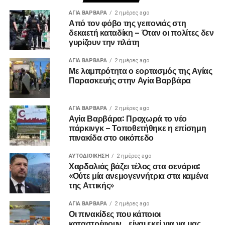
ΑΓΙΑ ΒΑΡΒΑΡΑ
2 ημέρες ago
Από τον φόβο της γειτονιάς στη
δεκαετή καταδίκη – Όταν οι πολίτες δεν
γυρίζουν την πλάτη
ΑΓΙΑ ΒΑΡΒΑΡΑ
2 ημέρες ago
Με λαμπρότητα ο εορτασμός της Αγίας
Παρασκευής στην Αγία Βαρβάρα
ΑΓΙΑ ΒΑΡΒΑΡΑ
2 ημέρες ago
Αγία Βαρβάρα: Προχωρά το νέο
πάρκινγκ – Τοποθετήθηκε η επίσημη
πινακίδα στο οικόπεδο
ΑΥΤΟΔΙΟΊΚΗΣΗ
2 ημέρες ago
Χαρδαλιάς βάζει τέλος στα σενάρια:
«Ούτε μία ανεμογεννήτρια στα καμένα
της Αττικής»
ΑΓΙΑ ΒΑΡΒΑΡΑ
2 ημέρες ago
Οι πινακίδες που κάποιοι
καταστρέφουν… είναι εκεί για να μας