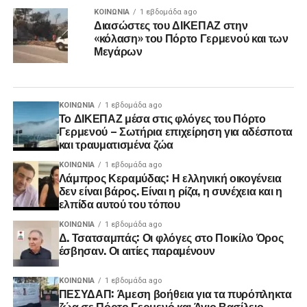
ΚΟΙΝΩΝΊΑ
1 εβδομάδα ago
Διασώστες του ΔΙΚΕΠΑΖ στην
«κόλαση» του Πόρτο Γερμενού και των
Μεγάρων
ΚΟΙΝΩΝΊΑ
1 εβδομάδα ago
Το ΔΙΚΕΠΑΖ μέσα στις φλόγες του Πόρτο
Γερμενού – Σωτήρια επιχείρηση για αδέσποτα
και τραυματισμένα ζώα
ΚΟΙΝΩΝΊΑ
1 εβδομάδα ago
Λάμπρος Κεραμύδας: Η ελληνική οικογένεια
δεν είναι βάρος. Είναι η ρίζα, η συνέχεια και η
ελπίδα αυτού του τόπου
ΚΟΙΝΩΝΊΑ
1 εβδομάδα ago
Δ. Τσατσαμπάς: Οι φλόγες στο Ποικίλο Όρος
έσβησαν. Οι αιτίες παραμένουν
ΚΟΙΝΩΝΊΑ
1 εβδομάδα ago
ΠΕΣΥΔΑΠ: Άμεση βοήθεια για τα πυρόπληκτα
ζώα σε Πόρτο Γερμενό και Άγιο Βασίλειο