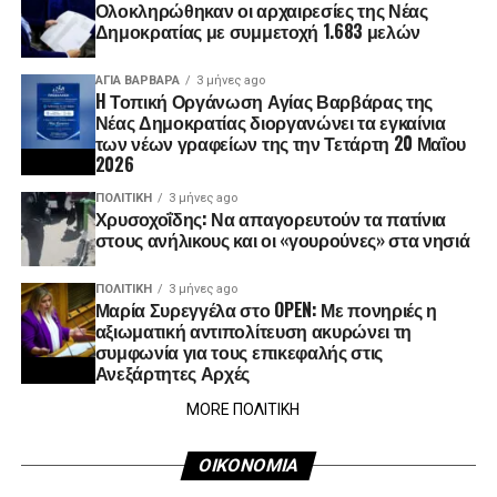
Ολοκληρώθηκαν οι αρχαιρεσίες της Νέας
Δημοκρατίας με συμμετοχή 1.683 μελών
ΑΓΙΑ ΒΑΡΒΑΡΑ
3 μήνες ago
H Τοπική Οργάνωση Αγίας Βαρβάρας της
Νέας Δημοκρατίας διοργανώνει τα εγκαίνια
των νέων γραφείων της την Τετάρτη 20 Μαΐου
2026
ΠΟΛΙΤΙΚΉ
3 μήνες ago
Χρυσοχοΐδης: Να απαγορευτούν τα πατίνια
στους ανήλικους και οι «γουρούνες» στα νησιά
ΠΟΛΙΤΙΚΉ
3 μήνες ago
Μαρία Συρεγγέλα στο OPEN: Με πονηριές η
αξιωματική αντιπολίτευση ακυρώνει τη
συμφωνία για τους επικεφαλής στις
Ανεξάρτητες Αρχές
MORE ΠΟΛΙΤΙΚΗ
ΟΙΚΟΝΟΜΙΑ