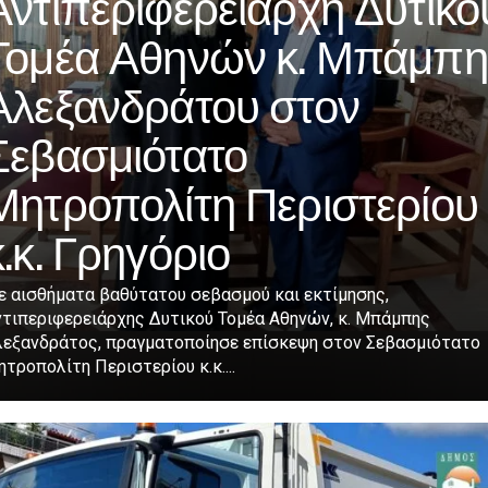
Αντιπεριφερειάρχη Δυτικο
Τομέα Αθηνών κ. Μπάμπη
Αλεξανδράτου στον
Σεβασμιότατο
Μητροπολίτη Περιστερίου
κ.κ. Γρηγόριο
ε αισθήματα βαθύτατου σεβασμού και εκτίμησης,
ντιπεριφερειάρχης Δυτικού Τομέα Αθηνών, κ. Μπάμπης
λεξανδράτος, πραγματοποίησε επίσκεψη στον Σεβασμιότατο
τροπολίτη Περιστερίου κ.κ....