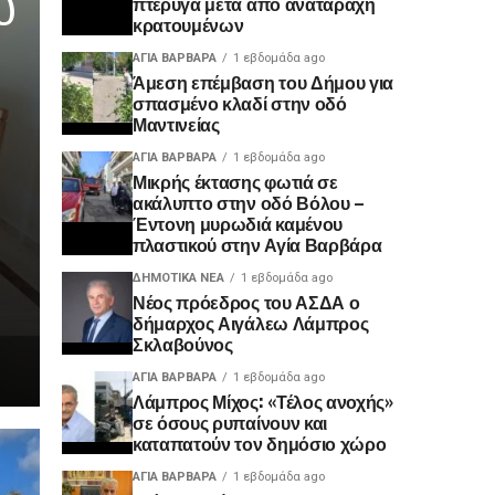
ύ
πτέρυγα μετά από αναταραχή
κρατουμένων
ΑΓΙΑ ΒΑΡΒΑΡΑ
1 εβδομάδα ago
Άμεση επέμβαση του Δήμου για
σπασμένο κλαδί στην οδό
Μαντινείας
ΑΓΙΑ ΒΑΡΒΑΡΑ
1 εβδομάδα ago
Μικρής έκτασης φωτιά σε
ακάλυπτο στην οδό Βόλου –
Έντονη μυρωδιά καμένου
πλαστικού στην Αγία Βαρβάρα
ΔΗΜΟΤΙΚΆ ΝΈΑ
1 εβδομάδα ago
Νέος πρόεδρος του ΑΣΔΑ ο
δήμαρχος Αιγάλεω Λάμπρος
Σκλαβούνος
ΑΓΙΑ ΒΑΡΒΑΡΑ
1 εβδομάδα ago
Λάμπρος Μίχος: «Τέλος ανοχής»
σε όσους ρυπαίνουν και
καταπατούν τον δημόσιο χώρο
ΑΓΙΑ ΒΑΡΒΑΡΑ
1 εβδομάδα ago