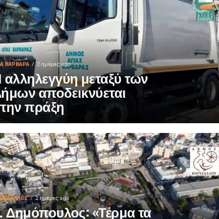
ΙΑ ΒΑΡΒΑΡΑ
2 ημέρες ago
 αλληλεγγύη μεταξύ των
ήμων αποδεικνύεται
την πράξη
ΡΥΔΑΛΛΟΣ
2 ημέρες ago
. Δημόπουλος: «Τέρμα τα