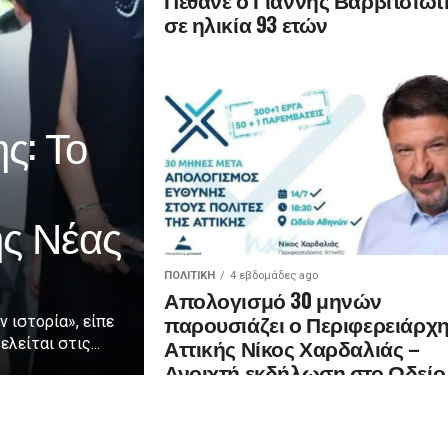
σε ηλικία 93 ετών
ς: Το
ης Νέας
ΠΟΛΙΤΙΚΉ
4 εβδομάδες ago
Απολογισμό 30 μηνών
παρουσιάζει ο Περιφερειάρχ
ν ιστορία», είπε
Αττικής Νίκος Χαρδαλιάς –
λείται στις...
Ανοιχτή εκδήλωση στο Ωδείο
Αθηνών