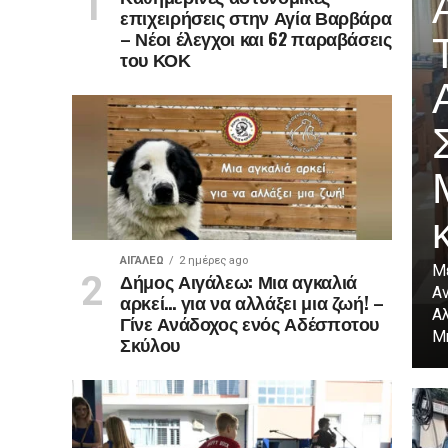
επιχειρήσεις στην Αγία Βαρβάρα
– Νέοι έλεγχοι και 62 παραβάσεις
του ΚΟΚ
ΑΙΓΑΛΕΩ
2 ημέρες ago
Μ
Δήμος Αιγάλεω: Μια αγκαλιά
Α
αρκεί… για να αλλάξει μια ζωή! –
Α
Γίνε Ανάδοχος ενός Αδέσποτου
Μη
Σκύλου