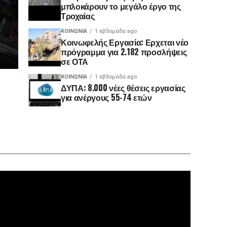
μπλοκάρουν το μεγάλο έργο της
Τροχαίας
ΚΟΙΝΩΝΊΑ
1 εβδομάδα ago
Κοινωφελής Εργασία: Ερχεται νέο
πρόγραμμα για 2.182 προσλήψεις
σε ΟΤΑ
ΚΟΙΝΩΝΊΑ
1 εβδομάδα ago
ΔΥΠΑ: 8.000 νέες θέσεις εργασίας
για ανέργους 55-74 ετών
Πρόγραμ
Αναπαρα
Βίντεο