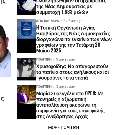
Ολοκληρώθηκαν οι αρχαιρεσίες
της Νέας Δημοκρατίας με
συμμετοχή 1.683 μελών
ΑΓΙΑ ΒΑΡΒΑΡΑ
3 μήνες ago
H Τοπική Οργάνωση Αγίας
Βαρβάρας της Νέας Δημοκρατίας
διοργανώνει τα εγκαίνια των νέων
γραφείων της την Τετάρτη 20
Μαΐου 2026
ΠΟΛΙΤΙΚΉ
3 μήνες ago
Χρυσοχοΐδης: Να απαγορευτούν
τα πατίνια στους ανήλικους και οι
«γουρούνες» στα νησιά
ΠΟΛΙΤΙΚΉ
3 μήνες ago
Μαρία Συρεγγέλα στο OPEN: Με
ης
πονηριές η αξιωματική
αντιπολίτευση ακυρώνει τη
συμφωνία για τους επικεφαλής
στις Ανεξάρτητες Αρχές
MORE ΠΟΛΙΤΙΚΗ