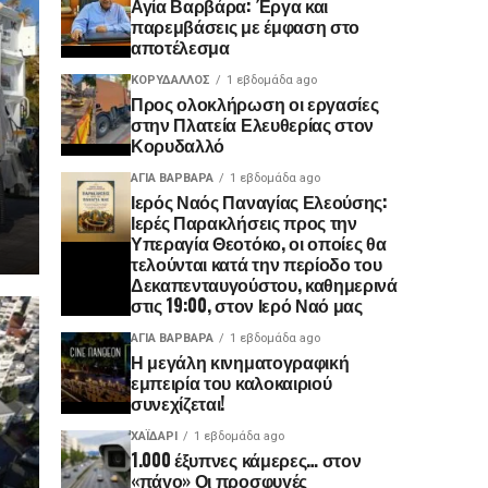
Αγία Βαρβάρα: Έργα και
παρεμβάσεις με έμφαση στο
αποτέλεσμα
ΚΟΡΥΔΑΛΛΟΣ
1 εβδομάδα ago
Προς ολοκλήρωση οι εργασίες
στην Πλατεία Ελευθερίας στον
Κορυδαλλό
ΑΓΙΑ ΒΑΡΒΑΡΑ
1 εβδομάδα ago
Ιερός Ναός Παναγίας Ελεούσης:
Ιερές Παρακλήσεις προς την
Υπεραγία Θεοτόκο, οι οποίες θα
τελούνται κατά την περίοδο του
Δεκαπενταυγούστου, καθημερινά
στις 19:00, στον Ιερό Ναό μας
ΑΓΙΑ ΒΑΡΒΑΡΑ
1 εβδομάδα ago
Η μεγάλη κινηματογραφική
εμπειρία του καλοκαιριού
συνεχίζεται!
ΧΑΪΔΑΡΙ
1 εβδομάδα ago
1.000 έξυπνες κάμερες… στον
«πάγο» Οι προσφυγές