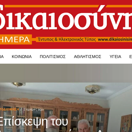
ΊΑ
ΚΟΙΝΩΝΊΑ
ΠΟΛΙΤΙΣΜΌΣ
ΑΘΛΗΤΙΣΜΌΣ
ΥΓΕΊΑ
Ε
ΤΟΔΙΟΊΚΗΣΗ
2 ημέρες ago
Επίσκεψη του