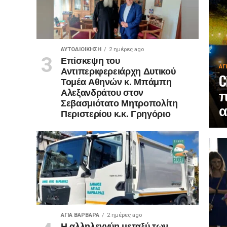
ΑΥΤΟΔΙΟΊΚΗΣΗ
2 ημέρες ago
Επίσκεψη του
ΑΓ
Αντιπεριφερειάρχη Δυτικού
C
Τομέα Αθηνών κ. Μπάμπη
Αλεξανδράτου στον
Σεβασμιότατο Μητροπολίτη
α
Περιστερίου κ.κ. Γρηγόριο
ΑΓΙΑ ΒΑΡΒΑΡΑ
2 ημέρες ago
Η αλληλεγγύη μεταξύ των