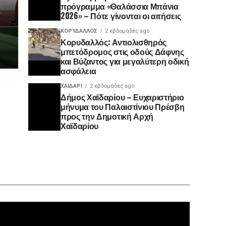
πρόγραμμα «Θαλάσσια Μπάνια
2026» – Πότε γίνονται οι αιτήσεις
ΚΟΡΥΔΑΛΛΟΣ
2 εβδομάδες ago
Κορυδαλλός: Αντιολισθηρός
μπετόδρομος στις οδούς Δάφνης
και Βύζαντος για μεγαλύτερη οδική
ασφάλεια
ΧΑΪΔΑΡΙ
2 εβδομάδες ago
Δήμος Χαϊδαρίου – Ευχαριστήριο
μήνυμα του Παλαιστίνιου Πρέσβη
προς την Δημοτική Αρχή
Χαϊδαρίου
Πρόγραμ
Αναπαρα
Βίντεο