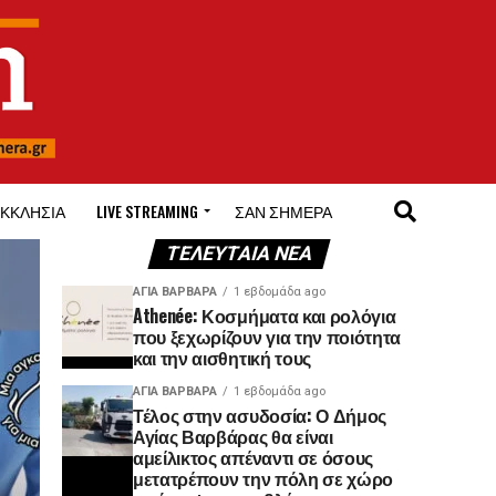
ΚΚΛΗΣΊΑ
LIVE STREAMING
ΣΑΝ ΣΉΜΕΡΑ
ΤΕΛΕΥΤΑΊΑ ΝΈΑ
ΑΓΙΑ ΒΑΡΒΑΡΑ
1 εβδομάδα ago
Athenée: Κοσμήματα και ρολόγια
που ξεχωρίζουν για την ποιότητα
και την αισθητική τους
ΑΓΙΑ ΒΑΡΒΑΡΑ
1 εβδομάδα ago
Τέλος στην ασυδοσία: Ο Δήμος
Αγίας Βαρβάρας θα είναι
αμείλικτος απέναντι σε όσους
μετατρέπουν την πόλη σε χώρο