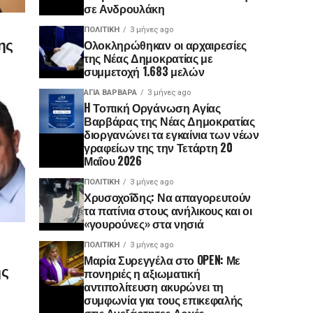
σε Ανδρουλάκη
ΠΟΛΙΤΙΚΉ
3 μήνες ago
ης
Ολοκληρώθηκαν οι αρχαιρεσίες
της Νέας Δημοκρατίας με
συμμετοχή 1.683 μελών
ΑΓΙΑ ΒΑΡΒΑΡΑ
3 μήνες ago
H Τοπική Οργάνωση Αγίας
Βαρβάρας της Νέας Δημοκρατίας
διοργανώνει τα εγκαίνια των νέων
γραφείων της την Τετάρτη 20
Μαΐου 2026
ΠΟΛΙΤΙΚΉ
3 μήνες ago
Χρυσοχοΐδης: Να απαγορευτούν
τα πατίνια στους ανήλικους και οι
«γουρούνες» στα νησιά
ΠΟΛΙΤΙΚΉ
3 μήνες ago
Μαρία Συρεγγέλα στο OPEN: Με
ης
πονηριές η αξιωματική
αντιπολίτευση ακυρώνει τη
συμφωνία για τους επικεφαλής