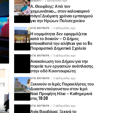
ΧΑΪΔΑΡΙ
2 εβδομάδες ago
Α. Θεοφίλης: Από τον
χειμωνιάτικο… στον καλοκαιρινό
πάγο! ​Δυόμιση χρόνια εμπαιγμού
για την Ηρώων Πολυτεχνείου
ΑΓΙΑ ΒΑΡΒΑΡΑ
2 εβδομάδες ago
Η νομιμότητα δεν εφαρμόζεται
κατά το δοκούν – Ο Δήμος
αποκαθιστά την αλήθεια για το 8ο
Πειραματικό Δημοτικό Σχολείο
ΑΓΙΑ ΒΑΡΒΑΡΑ
2 εβδομάδες ago
Ανακοίνωση του Δήμου για την
πορεία των εργασιών ανάπλασης
στην οδό Κουντουριώτη
ΑΓΙΑ ΒΑΡΒΑΡΑ
2 εβδομάδες ago
Ξεκινούν οι Ιερές Παρακλήσεις του
Δεκαπενταύγουστου στον Ιερό
Ναό Προφήτη Ηλια – Καθημερινά
στις 18:30
ΑΓΙΑ ΒΑΡΒΑΡΑ
2 εβδομάδες ago
Αγία Βαρβάρα: Ξεκινά το