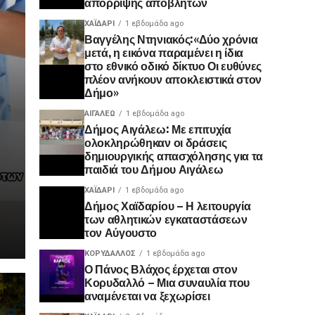
απόρριψης αποβλήτων
ΧΑΪΔΑΡΙ
1 εβδομάδα ago
Βαγγέλης Ντηνιακός:«Δύο χρόνια
μετά, η εικόνα παραμένει η ίδια
στο εθνικό οδικό δίκτυο Οι ευθύνες
πλέον ανήκουν αποκλειστικά στον
Δήμο»
ΑΙΓΑΛΕΩ
1 εβδομάδα ago
Δήμος Αιγάλεω: Με επιτυχία
ολοκληρώθηκαν οι δράσεις
δημιουργικής απασχόλησης για τα
παιδιά του Δήμου Αιγάλεω
ΧΑΪΔΑΡΙ
1 εβδομάδα ago
Δήμος Χαϊδαρίου – Η λειτουργία
των αθλητικών εγκαταστάσεων
τον Αύγουστο
ΚΟΡΥΔΑΛΛΟΣ
1 εβδομάδα ago
Ο Πάνος Βλάχος έρχεται στον
Κορυδαλλό – Μια συναυλία που
αναμένεται να ξεχωρίσει