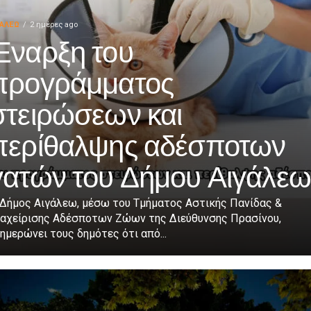
ΓΑΛΕΩ
2 ημέρες ago
Έναρξη του
προγράμματος
στειρώσεων και
περίθαλψης αδέσποτων
γατών του Δήμου Αιγάλεω
 Δήμος Αιγάλεω, μέσω του Τμήματος Αστικής Πανίδας &
ιαχείρισης Αδέσποτων Ζώων της Διεύθυνσης Πρασίνου,
ημερώνει τους δημότες ότι από...