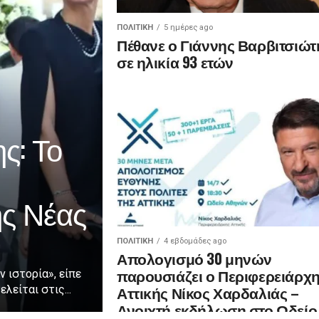
ΠΟΛΙΤΙΚΉ
5 ημέρες ago
Πέθανε ο Γιάννης Βαρβιτσιώτ
σε ηλικία 93 ετών
ς: Το
ης Νέας
ΠΟΛΙΤΙΚΉ
4 εβδομάδες ago
Απολογισμό 30 μηνών
παρουσιάζει ο Περιφερειάρχ
ν ιστορία», είπε
Αττικής Νίκος Χαρδαλιάς –
λείται στις...
Ανοιχτή εκδήλωση στο Ωδείο