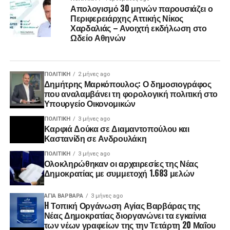
Απολογισμό 30 μηνών παρουσιάζει ο
Περιφερειάρχης Αττικής Νίκος
Χαρδαλιάς – Ανοιχτή εκδήλωση στο
Ωδείο Αθηνών
ΠΟΛΙΤΙΚΉ
2 μήνες ago
Δημήτρης Μαρκόπουλος: Ο δημοσιογράφος
που αναλαμβάνει τη φορολογική πολιτική στο
Υπουργείο Οικονομικών
ΠΟΛΙΤΙΚΉ
3 μήνες ago
Καρφιά Δούκα σε Διαμαντοπούλου και
Καστανίδη σε Ανδρουλάκη
ΠΟΛΙΤΙΚΉ
3 μήνες ago
Ολοκληρώθηκαν οι αρχαιρεσίες της Νέας
Δημοκρατίας με συμμετοχή 1.683 μελών
ΑΓΙΑ ΒΑΡΒΑΡΑ
3 μήνες ago
H Τοπική Οργάνωση Αγίας Βαρβάρας της
Νέας Δημοκρατίας διοργανώνει τα εγκαίνια
των νέων γραφείων της την Τετάρτη 20 Μαΐου