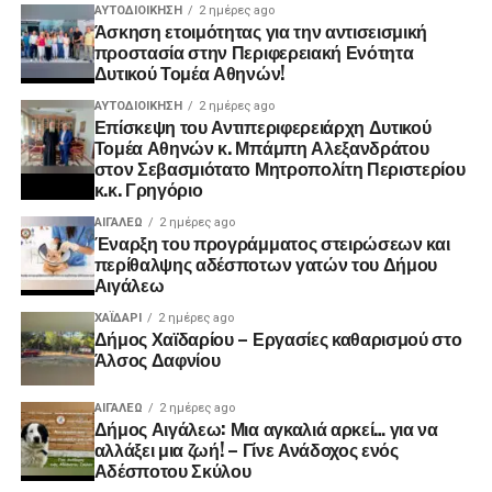
ΑΥΤΟΔΙΟΊΚΗΣΗ
2 ημέρες ago
Άσκηση ετοιμότητας για την αντισεισμική
προστασία στην Περιφερειακή Ενότητα
Δυτικού Τομέα Αθηνών!
ΑΥΤΟΔΙΟΊΚΗΣΗ
2 ημέρες ago
Επίσκεψη του Αντιπεριφερειάρχη Δυτικού
Τομέα Αθηνών κ. Μπάμπη Αλεξανδράτου
στον Σεβασμιότατο Μητροπολίτη Περιστερίου
κ.κ. Γρηγόριο
ΑΙΓΑΛΕΩ
2 ημέρες ago
Έναρξη του προγράμματος στειρώσεων και
περίθαλψης αδέσποτων γατών του Δήμου
Αιγάλεω
ΧΑΪΔΑΡΙ
2 ημέρες ago
Δήμος Χαϊδαρίου – Εργασίες καθαρισμού στο
Άλσος Δαφνίου
ΑΙΓΑΛΕΩ
2 ημέρες ago
Δήμος Αιγάλεω: Μια αγκαλιά αρκεί… για να
αλλάξει μια ζωή! – Γίνε Ανάδοχος ενός
Αδέσποτου Σκύλου