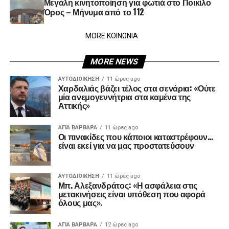
Μεγάλη κινητοποίηση για φωτιά στο Ποικίλο
Όρος – Μήνυμα από το 112
MORE ΚΟΙΝΩΝΙΑ
MORE NEWS
ΑΥΤΟΔΙΟΊΚΗΣΗ
11 ώρες ago
Χαρδαλιάς βάζει τέλος στα σενάρια: «Ούτε
μία ανεμογεννήτρια στα καμένα της
Αττικής»
ΑΓΙΑ ΒΑΡΒΑΡΑ
11 ώρες ago
Οι πινακίδες που κάποιοι καταστρέφουν…
είναι εκεί για να μας προστατεύσουν
ΑΥΤΟΔΙΟΊΚΗΣΗ
11 ώρες ago
Μπ. Αλεξανδράτος: «Η ασφάλεια στις
μετακινήσεις είναι υπόθεση που αφορά
όλους μας».
ΑΓΙΑ ΒΑΡΒΑΡΑ
12 ώρες ago