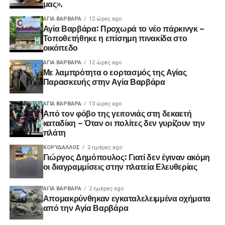
μας».
ΑΓΙΑ ΒΑΡΒΑΡΑ
12 ώρες ago
Αγία Βαρβάρα: Προχωρά το νέο πάρκινγκ –
Τοποθετήθηκε η επίσημη πινακίδα στο
οικόπεδο
ΑΓΙΑ ΒΑΡΒΑΡΑ
12 ώρες ago
Με λαμπρότητα ο εορτασμός της Αγίας
Παρασκευής στην Αγία Βαρβάρα
ΑΓΙΑ ΒΑΡΒΑΡΑ
13 ώρες ago
Από τον φόβο της γειτονιάς στη δεκαετή
καταδίκη – Όταν οι πολίτες δεν γυρίζουν την
πλάτη
ΚΟΡΥΔΑΛΛΟΣ
2 ημέρες ago
Γιώργος Δημόπουλος: Γιατί δεν έγιναν ακόμη
οι διαγραμμίσεις στην πλατεία Ελευθερίας
ΑΓΙΑ ΒΑΡΒΑΡΑ
2 ημέρες ago
Απομακρύνθηκαν εγκαταλελειμμένα οχήματα
από την Αγία Βαρβάρα