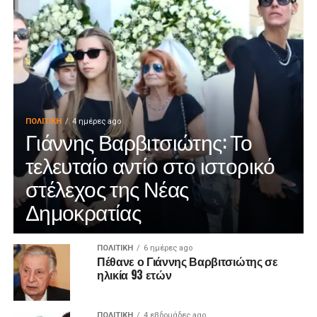
ΠΟΛΙΤΙΚΉ
4 ημέρες ago
Γιάννης Βαρβιτσιώτης: Το
τελευταίο αντίο στο ιστορικό
στέλεχος της Νέας
Δημοκρατίας
ΠΟΛΙΤΙΚΉ
6 ημέρες ago
Πέθανε ο Γιάννης Βαρβιτσιώτης σε
ηλικία 93 ετών
ΠΟΛΙΤΙΚΉ
4 εβδομάδες ago