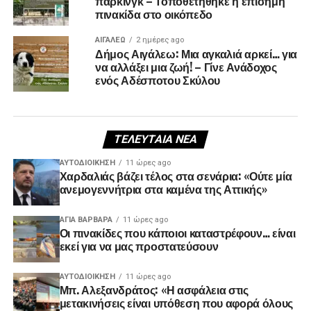
πάρκινγκ – Τοποθετήθηκε η επίσημη
πινακίδα στο οικόπεδο
ΑΙΓΑΛΕΩ
2 ημέρες ago
Δήμος Αιγάλεω: Μια αγκαλιά αρκεί… για
να αλλάξει μια ζωή! – Γίνε Ανάδοχος
ενός Αδέσποτου Σκύλου
ΤΕΛΕΥΤΑΊΑ ΝΈΑ
ΑΥΤΟΔΙΟΊΚΗΣΗ
11 ώρες ago
Χαρδαλιάς βάζει τέλος στα σενάρια: «Ούτε μία
ανεμογεννήτρια στα καμένα της Αττικής»
ΑΓΙΑ ΒΑΡΒΑΡΑ
11 ώρες ago
Οι πινακίδες που κάποιοι καταστρέφουν… είναι
εκεί για να μας προστατεύσουν
ΑΥΤΟΔΙΟΊΚΗΣΗ
11 ώρες ago
Μπ. Αλεξανδράτος: «Η ασφάλεια στις
μετακινήσεις είναι υπόθεση που αφορά όλους