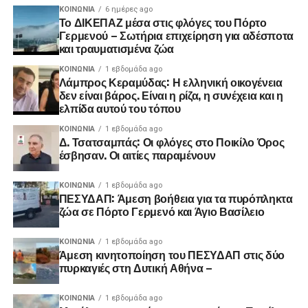
ΚΟΙΝΩΝΊΑ
6 ημέρες ago
Το ΔΙΚΕΠΑΖ μέσα στις φλόγες του Πόρτο
Γερμενού – Σωτήρια επιχείρηση για αδέσποτα
και τραυματισμένα ζώα
ΚΟΙΝΩΝΊΑ
1 εβδομάδα ago
Λάμπρος Κεραμύδας: Η ελληνική οικογένεια
δεν είναι βάρος. Είναι η ρίζα, η συνέχεια και η
ελπίδα αυτού του τόπου
ΚΟΙΝΩΝΊΑ
1 εβδομάδα ago
Δ. Τσατσαμπάς: Οι φλόγες στο Ποικίλο Όρος
έσβησαν. Οι αιτίες παραμένουν
ΚΟΙΝΩΝΊΑ
1 εβδομάδα ago
ΠΕΣΥΔΑΠ: Άμεση βοήθεια για τα πυρόπληκτα
ζώα σε Πόρτο Γερμενό και Άγιο Βασίλειο
ΚΟΙΝΩΝΊΑ
1 εβδομάδα ago
Άμεση κινητοποίηση του ΠΕΣΥΔΑΠ στις δύο
πυρκαγιές στη Δυτική Αθήνα –
ΚΟΙΝΩΝΊΑ
1 εβδομάδα ago