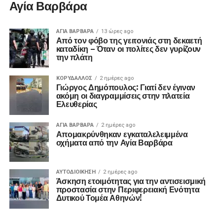
Αγία Βαρβάρα
ΑΓΙΑ ΒΑΡΒΑΡΑ
13 ώρες ago
Από τον φόβο της γειτονιάς στη δεκαετή
καταδίκη – Όταν οι πολίτες δεν γυρίζουν
την πλάτη
ΚΟΡΥΔΑΛΛΟΣ
2 ημέρες ago
Γιώργος Δημόπουλος: Γιατί δεν έγιναν
ακόμη οι διαγραμμίσεις στην πλατεία
Ελευθερίας
ΑΓΙΑ ΒΑΡΒΑΡΑ
2 ημέρες ago
Απομακρύνθηκαν εγκαταλελειμμένα
οχήματα από την Αγία Βαρβάρα
ΑΥΤΟΔΙΟΊΚΗΣΗ
2 ημέρες ago
Άσκηση ετοιμότητας για την αντισεισμική
προστασία στην Περιφερειακή Ενότητα
Δυτικού Τομέα Αθηνών!