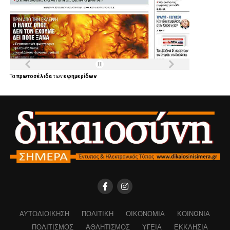
Τα
πρωτοσέλιδα
των
εφημερίδων
ΑΥΤΟΔΙΟΊΚΗΣΗ
ΠΟΛΙΤΙΚΉ
ΟΙΚΟΝΟΜΊΑ
ΚΟΙΝΩΝΊΑ
ΠΟΛΙΤΙΣΜΌΣ
ΑΘΛΗΤΙΣΜΌΣ
ΥΓΕΊΑ
ΕΚΚΛΗΣΊΑ