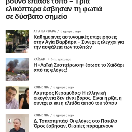
βουνό έπιασε τόπο – Τρία
ελικόπτερα έσβησαν τη φωτιά
σε δύσβατο σημείο
ΑΓΙΑ ΒΑΡΒΑΡΑ
6 ημέρες ago
Καθημερινές αστυνομικές επιχειρήσεις
στην Αγία Βαρβάρα – Συνεχείς έλεγχοι για
την ασφάλεια των πολιτών
ΧΑΪΔΑΡΙ
6 ημέρες ago
Η «Λαϊκή Συσπείρωση» έσωσε το Χαϊδάρι
από τις φλόγες!
ΚΟΙΝΩΝΊΑ
6 ημέρες ago
Λάμπρος Κεραμύδας: Η ελληνική
οικογένεια δεν είναι βάρος. Είναι η ρίζα, η
συνέχεια και η ελπίδα αυτού του τόπου
ΚΟΙΝΩΝΊΑ
6 ημέρες ago
Δ. Τσατσαμπάς: Οι φλόγες στο Ποικίλο
Όρος έσβησαν. Οι αιτίες παραμένουν