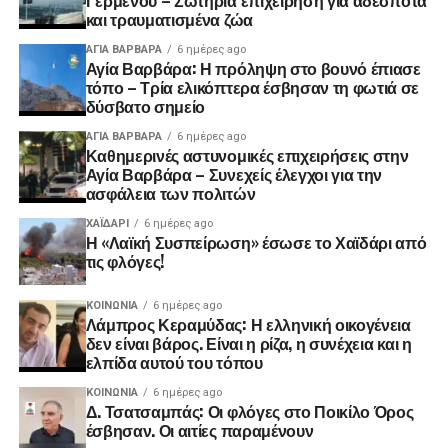
και τραυματισμένα ζώα
ΑΓΙΑ ΒΑΡΒΑΡΑ
6 ημέρες ago
Αγία Βαρβάρα: Η πρόληψη στο βουνό έπιασε
τόπο – Τρία ελικόπτερα έσβησαν τη φωτιά σε
δύσβατο σημείο
ΑΓΙΑ ΒΑΡΒΑΡΑ
6 ημέρες ago
Καθημερινές αστυνομικές επιχειρήσεις στην
Αγία Βαρβάρα – Συνεχείς έλεγχοι για την
ασφάλεια των πολιτών
ΧΑΪΔΑΡΙ
6 ημέρες ago
Η «Λαϊκή Συσπείρωση» έσωσε το Χαϊδάρι από
τις φλόγες!
ΚΟΙΝΩΝΊΑ
6 ημέρες ago
Λάμπρος Κεραμύδας: Η ελληνική οικογένεια
δεν είναι βάρος. Είναι η ρίζα, η συνέχεια και η
ελπίδα αυτού του τόπου
ΚΟΙΝΩΝΊΑ
6 ημέρες ago
Δ. Τσατσαμπάς: Οι φλόγες στο Ποικίλο Όρος
έσβησαν. Οι αιτίες παραμένουν