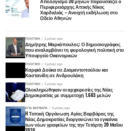
Απολογισμό 30 μηνών παρουσιάζει ο
Περιφερειάρχης Αττικής Νίκος
Χαρδαλιάς – Ανοιχτή εκδήλωση στο
Ωδείο Αθηνών
ΠΟΛΙΤΙΚΉ
2 μήνες ago
Δημήτρης Μαρκόπουλος: Ο δημοσιογράφος
που αναλαμβάνει τη φορολογική πολιτική στο
Υπουργείο Οικονομικών
ΠΟΛΙΤΙΚΉ
3 μήνες ago
Καρφιά Δούκα σε Διαμαντοπούλου και
Καστανίδη σε Ανδρουλάκη
ΠΟΛΙΤΙΚΉ
3 μήνες ago
Ολοκληρώθηκαν οι αρχαιρεσίες της Νέας
Δημοκρατίας με συμμετοχή 1.683 μελών
ΑΓΙΑ ΒΑΡΒΑΡΑ
3 μήνες ago
H Τοπική Οργάνωση Αγίας Βαρβάρας της
Νέας Δημοκρατίας διοργανώνει τα εγκαίνια
των νέων γραφείων της την Τετάρτη 20 Μαΐου
2026