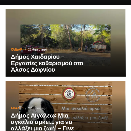
ΧΑΪΔΑΡΙ
22 ώρες ago
Δήμος Χαϊδαρίου –
Εργασίες καθαρισμού στο
Άλσος Δαφνίου
ΑΙΓΑΛΕΩ
22 ώρες ago
Δήμος Αιγάλεω: Μια
αγκαλιά αρκεί… για να
αλλάξει μια ζωή! – Γίνε