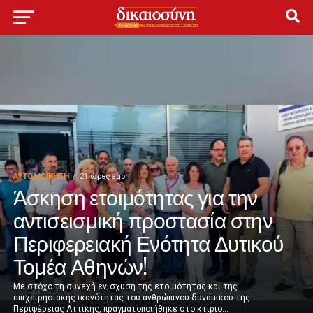
ΑΥΤΟΔΙΟΊΚΗΣΗ
21 ώρες ago
Άσκηση ετοιμότητας για την
αντισεισμική προστασία στην
Περιφερειακή Ενότητα Δυτικού
Τομέα Αθηνών!
Με στόχο τη συνεχή ενίσχυση της ετοιμότητας και της
επιχειρησιακής ικανότητας του ανθρώπινου δυναμικού της
Περιφέρειας Αττικής, πραγματοποιήθηκε στο κτίριο...