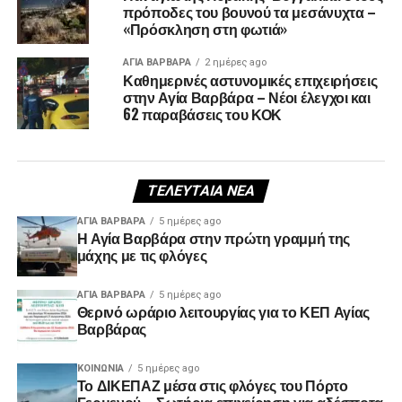
πρόποδες του βουνού τα μεσάνυχτα –
«Πρόσκληση στη φωτιά»
ΑΓΙΑ ΒΑΡΒΑΡΑ
2 ημέρες ago
Καθημερινές αστυνομικές επιχειρήσεις
στην Αγία Βαρβάρα – Νέοι έλεγχοι και
62 παραβάσεις του ΚΟΚ
ΤΕΛΕΥΤΑΊΑ ΝΈΑ
ΑΓΙΑ ΒΑΡΒΑΡΑ
5 ημέρες ago
Η Αγία Βαρβάρα στην πρώτη γραμμή της
μάχης με τις φλόγες
ΑΓΙΑ ΒΑΡΒΑΡΑ
5 ημέρες ago
Θερινό ωράριο λειτουργίας για το ΚΕΠ Αγίας
Βαρβάρας
ΚΟΙΝΩΝΊΑ
5 ημέρες ago
Το ΔΙΚΕΠΑΖ μέσα στις φλόγες του Πόρτο
Γερμενού – Σωτήρια επιχείρηση για αδέσποτα