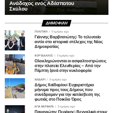
Ανάδοχος ενός Αδέσποτου
Σκύλου
ΔΗΜΟΦΙΛΉ
ΠΟΛΙΤΙΚΉ
3 ημέρες ago
Γιάννης Βαρβιτσιώτης: Το τελευταίο
αντίο στο ιστορικό στέλεχος της Νέας
Δημοκρατίας
ΚΟΡΥΔΑΛΛΟΣ
3 ημέρες ago
Ολοκληρώνονται οι ασφαλτοστρώσεις
στην πλατεία Ελευθερίας – Από την
Πέμπτη ξανά στην κυκλοφορία
ΧΑΪΔΑΡΙ
3 ημέρες ago
Δήμος Χαϊδαρίου: Ευχαριστήριο
μήνυμα προς τους Δήμους που
συνέδραμαν για την κατάσβεση της
φωτιάς στο Ποικίλο Όρος
ΑΓΙΑ ΒΑΡΒΑΡΑ
3 ημέρες ago
Παναγιώτης Περάκης: Βεγγαλικά στους