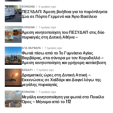
ΚΟΙΝΩΝΊΑ
6 ημέρες ago
ΠΕΣΥΔΑΠ: Άμεση βοήθεια για τα πυρόπληκτα
ζώα σε Πόρτο Γερμενό και Άγιο Βασίλειο
ΚΟΙΝΩΝΊΑ
7 ημέρες ago
Άμεση κινητοποίηση του ΠΕΣΥΔΑΠ στις δύο
πυρκαγιές στη Δυτική Αθήνα –
ΑΓΙΑ ΒΑΡΒΑΡΑ
7 ημέρες ago
Φωτιά πίσω από το 1ο Γυμνάσιο Αγίας
Βαρβάρας, στα σύνορα με τον Κορυδαλλό –
Άμεση κινητοποίηση και γρήγορη κατάσβεση
ΧΑΪΔΑΡΙ
7 ημέρες ago
Δραματικές ώρες στη Δυτική Αττική –
Εκκενώσεις σε Χαϊδάρι και Δαφνί λόγω της
μεγάλης πυρκαγιάς
ΚΟΙΝΩΝΊΑ
7 ημέρες ago
Μεγάλη κινητοποίηση για φωτιά στο Ποικίλο
Όρος – Μήνυμα από το 112