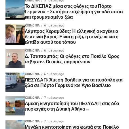
ΚΟΙΝΩΝΊΑ
5 ημέρες ago
Το ΔΙΚΕΠΑΖ μέσα στις φλόγες του Πόρτο
Γερμενού – Σωτήρια επιχείρηση για αδέσποτα
και τραυματισμένα ζώα
ΚΟΙΝΩΝΊΑ
6 ημέρες ago
Λάμπρος Κεραμύδας: Η ελληνική οικογένεια
δεν είναι βάρος. Είναι η ρίζα, η συνέχεια και η
ελπίδα αυτού του τόπου
ΚΟΙΝΩΝΊΑ
6 ημέρες ago
Δ. Τσατσαμπάς: Οι φλόγες στο Ποικίλο Όρος
έσβησαν. Οι αιτίες παραμένουν
ΚΟΙΝΩΝΊΑ
6 ημέρες ago
ΠΕΣΥΔΑΠ: Άμεση βοήθεια για τα πυρόπληκτα
ζώα σε Πόρτο Γερμενό και Άγιο Βασίλειο
ΚΟΙΝΩΝΊΑ
7 ημέρες ago
Άμεση κινητοποίηση του ΠΕΣΥΔΑΠ στις δύο
πυρκαγιές στη Δυτική Αθήνα –
ΚΟΙΝΩΝΊΑ
7 ημέρες ago
Μεγάλη κινητοποίηση για φωτιά στο Ποικίλο