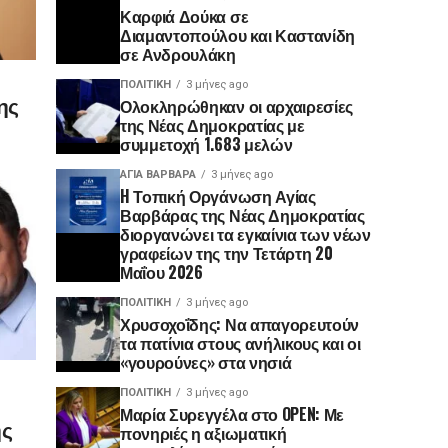
Καρφιά Δούκα σε
Διαμαντοπούλου και Καστανίδη
σε Ανδρουλάκη
ΠΟΛΙΤΙΚΉ
3 μήνες ago
ης
Ολοκληρώθηκαν οι αρχαιρεσίες
της Νέας Δημοκρατίας με
συμμετοχή 1.683 μελών
ΑΓΙΑ ΒΑΡΒΑΡΑ
3 μήνες ago
H Τοπική Οργάνωση Αγίας
Βαρβάρας της Νέας Δημοκρατίας
διοργανώνει τα εγκαίνια των νέων
γραφείων της την Τετάρτη 20
Μαΐου 2026
ΠΟΛΙΤΙΚΉ
3 μήνες ago
Χρυσοχοΐδης: Να απαγορευτούν
τα πατίνια στους ανήλικους και οι
«γουρούνες» στα νησιά
ΠΟΛΙΤΙΚΉ
3 μήνες ago
Μαρία Συρεγγέλα στο OPEN: Με
ης
πονηριές η αξιωματική