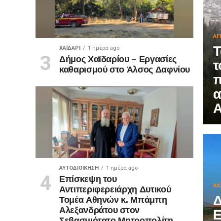
ΑΓ
Τ
ΧΑΪΔΑΡΙ
1 ημέρα ago
Δήμος Χαϊδαρίου – Εργασίες
τ
καθαρισμού στο Άλσος Δαφνίου
π
α
Α
ΑΥΤΟΔΙΟΊΚΗΣΗ
1 ημέρα ago
Επίσκεψη του
Αντιπεριφερειάρχη Δυτικού
ΧΑ
Δ
Τομέα Αθηνών κ. Μπάμπη
Αλεξανδράτου στον
Ε
Σεβασμιότατο Μητροπολίτη