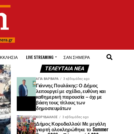
ΚΚΛΗΣΊΑ
LIVE STREAMING
ΣΑΝ ΣΉΜΕΡΑ
ΤΕΛΕΥΤΑΊΑ ΝΈΑ
ΑΓΙΑ ΒΑΡΒΑΡΑ
3 εβδομάδες ago
Γιάννης Πουλάκης: Ο Δήμος
λειτουργεί με σχέδιο, ευθύνη και
καθημερινή παρουσία – όχι με
βάση τους τίτλους των
δημοσιευμάτων
ΚΟΡΥΔΑΛΛΟΣ
3 εβδομάδες ago
Δήμος Κορυδαλλού: Με μεγάλη
γιορτή ολοκληρώθηκε το Summer