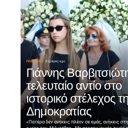
ΠΟΛΙΤΙΚΉ
3 ημέρες ago
Γιάννης Βαρβιτσιώτη
τελευταίο αντίο στο
ιστορικό στέλεχος τ
Δημοκρατίας
«Πατέρα δεν ανήκεις πλέον σε εμάς, ανήκεις στη