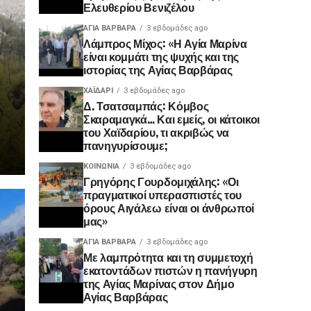
Ελευθερίου Βενιζέλου
ΑΓΙΑ ΒΑΡΒΑΡΑ
3 εβδομάδες ago
Λάμπρος Μίχος: «Η Αγία Μαρίνα
είναι κομμάτι της ψυχής και της
ιστορίας της Αγίας Βαρβάρας
ΧΑΪΔΑΡΙ
3 εβδομάδες ago
Δ. Τσατσαμπάς: Κόμβος
Σκαραμαγκά… Και εμείς, οι κάτοικοι
του Χαϊδαρίου, τι ακριβώς να
πανηγυρίσουμε;
ΚΟΙΝΩΝΊΑ
3 εβδομάδες ago
Γρηγόρης Γουρδομιχάλης: «Οι
πραγματικοί υπερασπιστές του
όρους Αιγάλεω είναι οι άνθρωποί
μας»
ΑΓΙΑ ΒΑΡΒΑΡΑ
3 εβδομάδες ago
Με λαμπρότητα και τη συμμετοχή
εκατοντάδων πιστών η πανήγυρη
της Αγίας Μαρίνας στον Δήμο
Αγίας Βαρβάρας