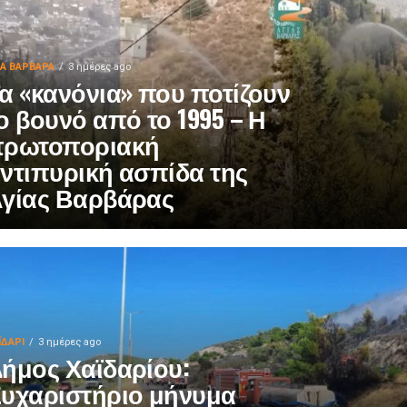
ΙΑ ΒΑΡΒΑΡΑ
3 ημέρες ago
α «κανόνια» που ποτίζουν
ο βουνό από το 1995 – Η
ρωτοποριακή
ντιπυρική ασπίδα της
γίας Βαρβάρας
ΪΔΑΡΙ
3 ημέρες ago
ήμος Χαϊδαρίου:
υχαριστήριο μήνυμα