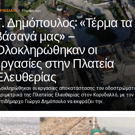
ΡΥΔΑΛΛΟΣ
1 ημέρα ago
Γ. Δημόπουλος: «Τέρμα τα
βάσανά μας» –
Ολοκληρώθηκαν οι
εργασίες στην Πλατεία
Ελευθερίας
λοκληρώθηκαν οι εργασίες αποκατάστασης του οδοστρώματ
ριμετρικά της Πλατείας Ελευθερίας στον Κορυδαλλό, με τον
τιδήμαρχο Γιώργο Δημόπουλο να εκφράζει την...