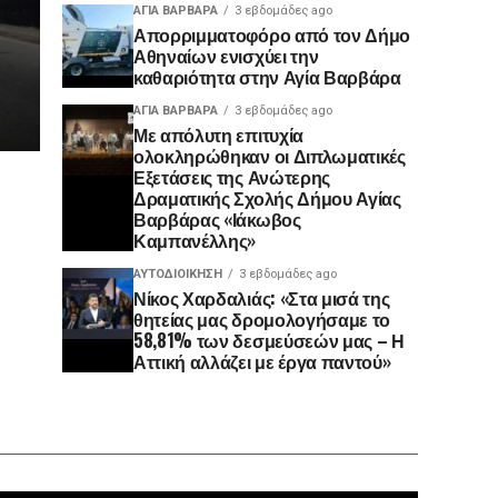
ΑΓΙΑ ΒΑΡΒΑΡΑ
3 εβδομάδες ago
Απορριμματοφόρο από τον Δήμο
Αθηναίων ενισχύει την
καθαριότητα στην Αγία Βαρβάρα
ΑΓΙΑ ΒΑΡΒΑΡΑ
3 εβδομάδες ago
Με απόλυτη επιτυχία
ολοκληρώθηκαν οι Διπλωματικές
Εξετάσεις της Ανώτερης
Δραματικής Σχολής Δήμου Αγίας
Βαρβάρας «Ιάκωβος
Καμπανέλλης»
ΑΥΤΟΔΙΟΊΚΗΣΗ
3 εβδομάδες ago
Νίκος Χαρδαλιάς: «Στα μισά της
θητείας μας δρομολογήσαμε το
58,81% των δεσμεύσεών μας – Η
Αττική αλλάζει με έργα παντού»
Πρόγραμ
Αναπαρα
Βίντεο