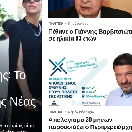
ΠΟΛΙΤΙΚΉ
5 ημέρες ago
Πέθανε ο Γιάννης Βαρβιτσιώτ
σε ηλικία 93 ετών
ς: Το
ης Νέας
ΠΟΛΙΤΙΚΉ
4 εβδομάδες ago
Απολογισμό 30 μηνών
παρουσιάζει ο Περιφερειάρχ
ν ιστορία», είπε