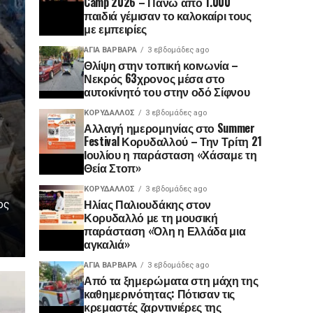
Camp 2026 – Πάνω από 1.000
παιδιά γέμισαν το καλοκαίρι τους
με εμπειρίες
ΑΓΙΑ ΒΑΡΒΑΡΑ
3 εβδομάδες ago
Θλίψη στην τοπική κοινωνία –
Νεκρός 63χρονος μέσα στο
αυτοκίνητό του στην οδό Σίφνου
ΚΟΡΥΔΑΛΛΟΣ
3 εβδομάδες ago
Αλλαγή ημερομηνίας στο Summer
Festival Κορυδαλλού – Την Τρίτη 21
Ιουλίου η παράσταση «Χάσαμε τη
Θεία Στοπ»
ΚΟΡΥΔΑΛΛΟΣ
3 εβδομάδες ago
Ηλίας Παλιουδάκης στον
ος
Κορυδαλλό με τη μουσική
παράσταση «Όλη η Ελλάδα μια
αγκαλιά»
ΑΓΙΑ ΒΑΡΒΑΡΑ
3 εβδομάδες ago
Από τα ξημερώματα στη μάχη της
καθημερινότητας: Πότισαν τις
κρεμαστές ζαρντινιέρες της