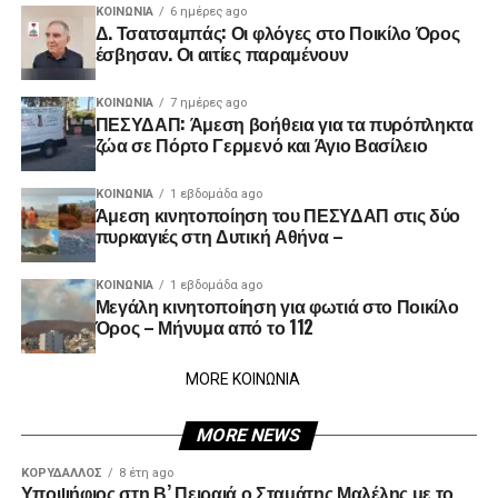
ΚΟΙΝΩΝΊΑ
6 ημέρες ago
Δ. Τσατσαμπάς: Οι φλόγες στο Ποικίλο Όρος
έσβησαν. Οι αιτίες παραμένουν
ΚΟΙΝΩΝΊΑ
7 ημέρες ago
ΠΕΣΥΔΑΠ: Άμεση βοήθεια για τα πυρόπληκτα
ζώα σε Πόρτο Γερμενό και Άγιο Βασίλειο
ΚΟΙΝΩΝΊΑ
1 εβδομάδα ago
Άμεση κινητοποίηση του ΠΕΣΥΔΑΠ στις δύο
πυρκαγιές στη Δυτική Αθήνα –
ΚΟΙΝΩΝΊΑ
1 εβδομάδα ago
Μεγάλη κινητοποίηση για φωτιά στο Ποικίλο
Όρος – Μήνυμα από το 112
MORE ΚΟΙΝΩΝΙΑ
MORE NEWS
ΚΟΡΥΔΑΛΛΟΣ
8 έτη ago
Υποψήφιος στη Β’ Πειραιά ο Σταμάτης Μαλέλης με το