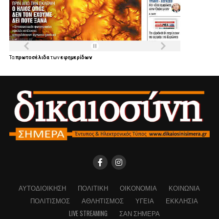
Τα
πρωτοσέλιδα
των
εφημερίδων
ΑΥΤΟΔΙΟΊΚΗΣΗ
ΠΟΛΙΤΙΚΉ
ΟΙΚΟΝΟΜΊΑ
ΚΟΙΝΩΝΊΑ
ΠΟΛΙΤΙΣΜΌΣ
ΑΘΛΗΤΙΣΜΌΣ
ΥΓΕΊΑ
ΕΚΚΛΗΣΊΑ
LIVE STREAMING
ΣΑΝ ΣΉΜΕΡΑ