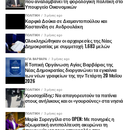
που αναλαμβάνει τη φορολογική πολιτική στο
Υπουργείο Οικονομικών
ΠΟΛΙΤΙΚΉ
3 μήνες ago
Καρφιά Δούκα σε Διαμαντοπούλου και
Καστανίδη σε Ανδρουλάκη
ΠΟΛΙΤΙΚΉ
3 μήνες ago
Ολοκληρώθηκαν οι αρχαιρεσίες της Νέας
Δημοκρατίας με συμμετοχή 1.683 μελών
ΑΓΙΑ ΒΑΡΒΑΡΑ
3 μήνες ago
H Τοπική Οργάνωση Αγίας Βαρβάρας της
Νέας Δημοκρατίας διοργανώνει τα εγκαίνια
των νέων γραφείων της την Τετάρτη 20 Μαΐου
2026
ΠΟΛΙΤΙΚΉ
3 μήνες ago
Χρυσοχοΐδης: Να απαγορευτούν τα πατίνια
στους ανήλικους και οι «γουρούνες» στα νησιά
ΠΟΛΙΤΙΚΉ
3 μήνες ago
Μαρία Συρεγγέλα στο OPEN: Με πονηριές η
αξιωματική αντιπολίτευση ακυρώνει τη
συμφωνία για τους επικεφαλής στις