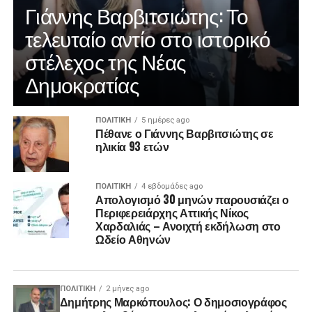
Γιάννης Βαρβιτσιώτης: Το
τελευταίο αντίο στο ιστορικό
στέλεχος της Νέας
Δημοκρατίας
ΠΟΛΙΤΙΚΉ
5 ημέρες ago
Πέθανε ο Γιάννης Βαρβιτσιώτης σε
ηλικία 93 ετών
ΠΟΛΙΤΙΚΉ
4 εβδομάδες ago
Απολογισμό 30 μηνών παρουσιάζει ο
Περιφερειάρχης Αττικής Νίκος
Χαρδαλιάς – Ανοιχτή εκδήλωση στο
Ωδείο Αθηνών
ΠΟΛΙΤΙΚΉ
2 μήνες ago
Δημήτρης Μαρκόπουλος: Ο δημοσιογράφος