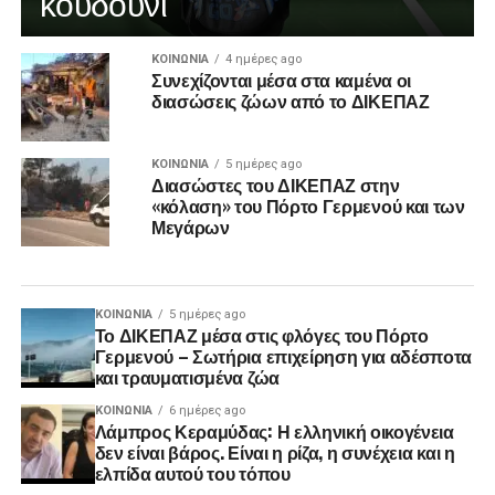
κουδούνι
ΚΟΙΝΩΝΊΑ
4 ημέρες ago
Συνεχίζονται μέσα στα καμένα οι
διασώσεις ζώων από το ΔΙΚΕΠΑΖ
ΚΟΙΝΩΝΊΑ
5 ημέρες ago
Διασώστες του ΔΙΚΕΠΑΖ στην
«κόλαση» του Πόρτο Γερμενού και των
Μεγάρων
ΚΟΙΝΩΝΊΑ
5 ημέρες ago
Το ΔΙΚΕΠΑΖ μέσα στις φλόγες του Πόρτο
Γερμενού – Σωτήρια επιχείρηση για αδέσποτα
και τραυματισμένα ζώα
ΚΟΙΝΩΝΊΑ
6 ημέρες ago
Λάμπρος Κεραμύδας: Η ελληνική οικογένεια
δεν είναι βάρος. Είναι η ρίζα, η συνέχεια και η
ελπίδα αυτού του τόπου