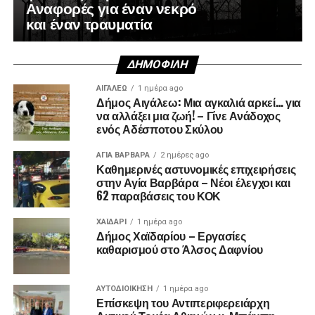
Αναφορές για έναν νεκρό
και έναν τραυματία
ΔΗΜΟΦΙΛΉ
ΑΙΓΑΛΕΩ
1 ημέρα ago
Δήμος Αιγάλεω: Μια αγκαλιά αρκεί… για
να αλλάξει μια ζωή! – Γίνε Ανάδοχος
ενός Αδέσποτου Σκύλου
ΑΓΙΑ ΒΑΡΒΑΡΑ
2 ημέρες ago
Καθημερινές αστυνομικές επιχειρήσεις
στην Αγία Βαρβάρα – Νέοι έλεγχοι και
62 παραβάσεις του ΚΟΚ
ΧΑΪΔΑΡΙ
1 ημέρα ago
Δήμος Χαϊδαρίου – Εργασίες
καθαρισμού στο Άλσος Δαφνίου
ΑΥΤΟΔΙΟΊΚΗΣΗ
1 ημέρα ago
Επίσκεψη του Αντιπεριφερειάρχη