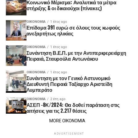
Κοινωνικό Μέρισμα: Αναλυτικά τα μέτρα
στήριξης & οι δικαιούχοι (πίνακες)
ΟΙΚΟΝΟΜΊΑ
1 έτος ago
Επίδομα 391 ευρώ σε όλους τους κωφούς
ανεξαρτήτως ηλικίας
ΟΙΚΟΝΟΜΊΑ
1 έτος ago
Συνάντηση Β.Ε.Π. με την Αντιπεριφερειάρχη
Πειραιά, Σταυρούλα Αντωνάκου
ΟΙΚΟΝΟΜΊΑ
1 έτος ago
Συνάντηση με τον Γενικό Αστυνομικό
Διευθυντή Πειραιά Ταξίαρχο Αριστείδη
Λυμπεράτο
ΟΙΚΟΝΟΜΊΑ
2 έτη ago
ΑΣΕΠ -8Κ/2024: Θα δοθεί παράταση στις
αιτήσεις για τις 2.217 θέσεις
MORE ΟΙΚΟΝΟΜΙΑ
ADVERTISEMENT