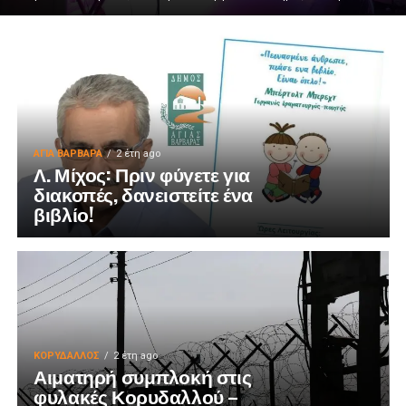
ΑΓΙΑ ΒΑΡΒΑΡΑ
2 έτη ago
Λ. Μίχος: Πριν φύγετε για
διακοπές, δανειστείτε ένα
βιβλίο!
ΚΟΡΥΔΑΛΛΟΣ
2 έτη ago
Αιματηρή συμπλοκή στις
φυλακές Κορυδαλλού –