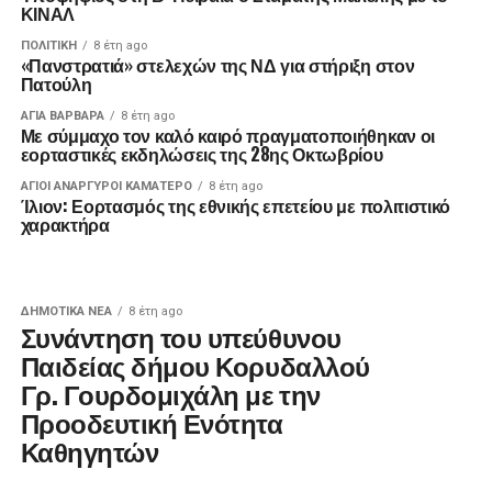
ΚΙΝΑΛ
ΠΟΛΙΤΙΚΉ
8 έτη ago
«Πανστρατιά» στελεχών της ΝΔ για στήριξη στον
Πατούλη
ΑΓΙΑ ΒΑΡΒΑΡΑ
8 έτη ago
Με σύμμαχο τον καλό καιρό πραγματοποιήθηκαν οι
εορταστικές εκδηλώσεις της 28ης Οκτωβρίου
ΑΓΙΟΙ ΑΝΑΡΓΥΡΟΙ ΚΑΜΑΤΕΡΟ
8 έτη ago
Ίλιον: Εορτασμός της εθνικής επετείου με πολιτιστικό
χαρακτήρα
ΔΗΜΟΤΙΚΆ ΝΈΑ
8 έτη ago
Συνάντηση του υπεύθυνου
Παιδείας δήμου Κορυδαλλού
Γρ. Γουρδομιχάλη με την
Προοδευτική Ενότητα
Καθηγητών