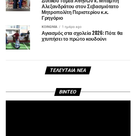
Δυτικού Τομέα Αθηνών κ. Μπάμπη
Αλεξανδράτου στον Σεβασμιότατο
Μητροπολίτη Περιστερίου κ.κ.
Γρηγόριο
ΚΟΙΝΩΝΊΑ
1 ημέρα ago
Αγιασμός στα σχολεία 2026: Πότε θα
χτυπήσει το πρώτο κουδούνι
ΤΕΛΕΥΤΑΊΑ ΝΈΑ
Πρ
BINTEO
Αν
Βί