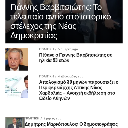
Γιάννης Βαρβιτσιώτης: Το
τελευταίο αντίο στο ιστορικό
στέλεχος της Νέας
Δημοκρατίας
ΠΟΛΙΤΙΚΉ
5 ημέρες ago
Πέθανε ο Γιάννης Βαρβιτσιώτης σε
ηλικία 93 ετών
ΠΟΛΙΤΙΚΉ
4 εβδομάδες ago
Απολογισμό 30 μηνών παρουσιάζει ο
Περιφερειάρχης Αττικής Νίκος
Χαρδαλιάς – Ανοιχτή εκδήλωση στο
Ωδείο Αθηνών
ΠΟΛΙΤΙΚΉ
2 μήνες ago
Δημήτρης Μαρκόπουλος: Ο δημοσιογράφος