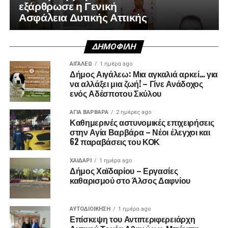
εξάρθρωσε η Γενική
Ασφάλεια Δυτικής Αττικής
ΔΗΜΟΦΙΛΉ
ΑΙΓΑΛΕΩ
1 ημέρα ago
Δήμος Αιγάλεω: Μια αγκαλιά αρκεί… για
να αλλάξει μια ζωή! – Γίνε Ανάδοχος
ενός Αδέσποτου Σκύλου
ΑΓΙΑ ΒΑΡΒΑΡΑ
2 ημέρες ago
Καθημερινές αστυνομικές επιχειρήσεις
στην Αγία Βαρβάρα – Νέοι έλεγχοι και
62 παραβάσεις του ΚΟΚ
ΧΑΪΔΑΡΙ
1 ημέρα ago
Δήμος Χαϊδαρίου – Εργασίες
καθαρισμού στο Άλσος Δαφνίου
ΑΥΤΟΔΙΟΊΚΗΣΗ
1 ημέρα ago
Επίσκεψη του Αντιπεριφερειάρχη