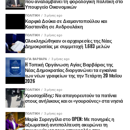
που αναλαμβάνει τη φορολογική πολιτική στο
Υπουργείο Οικονομικών
ΠΟΛΙΤΙΚΉ
3 μήνες ago
Καρφιά Δούκα σε Διαμαντοπούλου και
Καστανίδη σε Ανδρουλάκη
ΠΟΛΙΤΙΚΉ
3 μήνες ago
Ολοκληρώθηκαν οι αρχαιρεσίες της Νέας
Δημοκρατίας με συμμετοχή 1.683 μελών
ΑΓΙΑ ΒΑΡΒΑΡΑ
3 μήνες ago
H Τοπική Οργάνωση Αγίας Βαρβάρας της
Νέας Δημοκρατίας διοργανώνει τα εγκαίνια
των νέων γραφείων της την Τετάρτη 20 Μαΐου
2026
ΠΟΛΙΤΙΚΉ
3 μήνες ago
Χρυσοχοΐδης: Να απαγορευτούν τα πατίνια
στους ανήλικους και οι «γουρούνες» στα νησιά
ΠΟΛΙΤΙΚΉ
3 μήνες ago
Μαρία Συρεγγέλα στο OPEN: Με πονηριές η
αξιωματική αντιπολίτευση ακυρώνει τη
συμφωνία για τους επικεφαλής στις