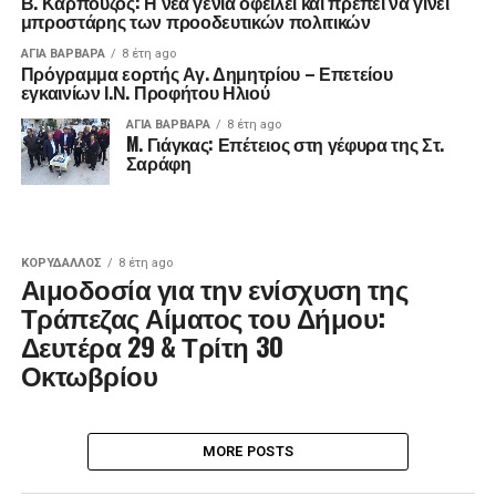
Β. Καρπούζος: Η νέα γενιά οφείλει και πρέπει να γίνει
μπροστάρης των προοδευτικών πολιτικών
ΑΓΙΑ ΒΑΡΒΑΡΑ
8 έτη ago
Πρόγραμμα εορτής Αγ. Δημητρίου – Επετείου
εγκαινίων Ι.Ν. Προφήτου Ηλιού
ΑΓΙΑ ΒΑΡΒΑΡΑ
8 έτη ago
M. Γιάγκας: Επέτειος στη γέφυρα της Στ.
Σαράφη
ΚΟΡΥΔΑΛΛΟΣ
8 έτη ago
Αιμοδοσία για την ενίσχυση της
Τράπεζας Αίματος του Δήμου:
Δευτέρα 29 & Τρίτη 30
Οκτωβρίου
MORE POSTS