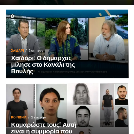
ΧΑΪΔΑΡΙ
2 έτη ago
Χαϊδάρι: Ο δήμαρχος
μίλησε στο Κανάλι της
Βουλής
ΚΟΙΝΩΝΊΑ
2 έτη ago
Καμαρώστε τους! Αυτή
είναι η συμμορία που