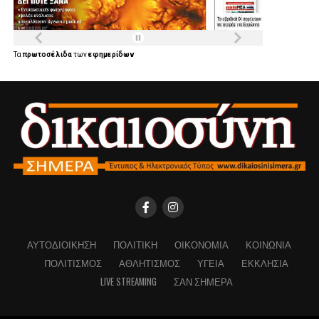
Τα
πρωτοσέλιδα
των
εφημερίδων
ΑΥΤΟΔΙΟΊΚΗΣΗ
ΠΟΛΙΤΙΚΉ
ΟΙΚΟΝΟΜΊΑ
ΚΟΙΝΩΝΊΑ
ΠΟΛΙΤΙΣΜΌΣ
ΑΘΛΗΤΙΣΜΌΣ
ΥΓΕΊΑ
ΕΚΚΛΗΣΊΑ
LIVE STREAMING
ΣΑΝ ΣΉΜΕΡΑ