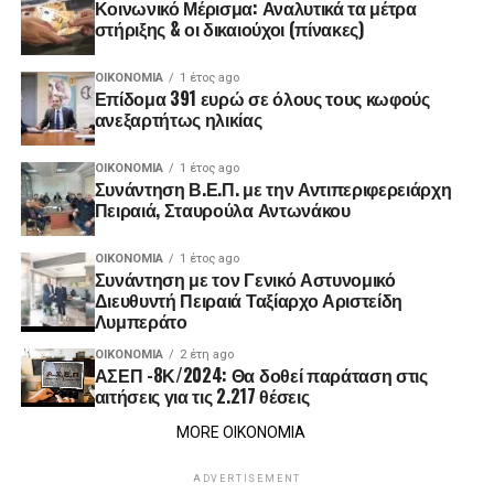
Κοινωνικό Μέρισμα: Αναλυτικά τα μέτρα
στήριξης & οι δικαιούχοι (πίνακες)
ΟΙΚΟΝΟΜΊΑ
1 έτος ago
Επίδομα 391 ευρώ σε όλους τους κωφούς
ανεξαρτήτως ηλικίας
ΟΙΚΟΝΟΜΊΑ
1 έτος ago
Συνάντηση Β.Ε.Π. με την Αντιπεριφερειάρχη
Πειραιά, Σταυρούλα Αντωνάκου
ΟΙΚΟΝΟΜΊΑ
1 έτος ago
Συνάντηση με τον Γενικό Αστυνομικό
Διευθυντή Πειραιά Ταξίαρχο Αριστείδη
Λυμπεράτο
ΟΙΚΟΝΟΜΊΑ
2 έτη ago
ΑΣΕΠ -8Κ/2024: Θα δοθεί παράταση στις
αιτήσεις για τις 2.217 θέσεις
MORE ΟΙΚΟΝΟΜΙΑ
ADVERTISEMENT