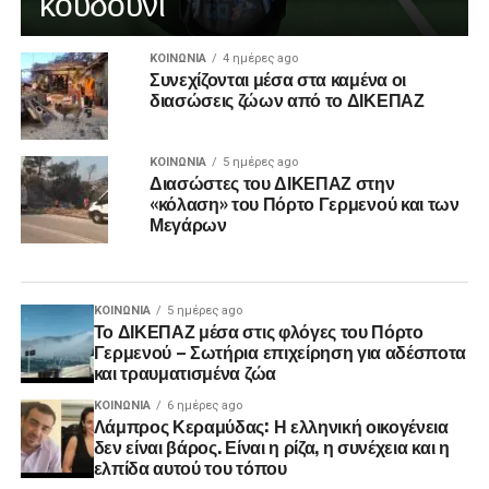
κουδούνι
ΚΟΙΝΩΝΊΑ
4 ημέρες ago
Συνεχίζονται μέσα στα καμένα οι
διασώσεις ζώων από το ΔΙΚΕΠΑΖ
ΚΟΙΝΩΝΊΑ
5 ημέρες ago
Διασώστες του ΔΙΚΕΠΑΖ στην
«κόλαση» του Πόρτο Γερμενού και των
Μεγάρων
ΚΟΙΝΩΝΊΑ
5 ημέρες ago
Το ΔΙΚΕΠΑΖ μέσα στις φλόγες του Πόρτο
Γερμενού – Σωτήρια επιχείρηση για αδέσποτα
και τραυματισμένα ζώα
ΚΟΙΝΩΝΊΑ
6 ημέρες ago
Λάμπρος Κεραμύδας: Η ελληνική οικογένεια
δεν είναι βάρος. Είναι η ρίζα, η συνέχεια και η
ελπίδα αυτού του τόπου