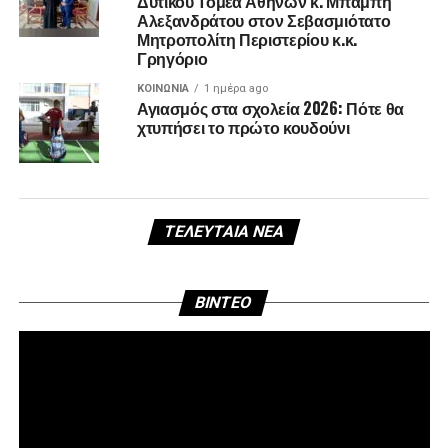
Δυτικού Τομέα Αθηνών κ. Μπάμπη
Αλεξανδράτου στον Σεβασμιότατο
Μητροπολίτη Περιστερίου κ.κ.
Γρηγόριο
ΚΟΙΝΩΝΊΑ
1 ημέρα ago
Αγιασμός στα σχολεία 2026: Πότε θα
χτυπήσει το πρώτο κουδούνι
ΤΕΛΕΥΤΑΊΑ ΝΈΑ
Πρ
BINTEO
Αν
Βί