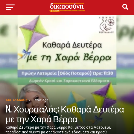
ΚΟΡΥΔΑΛΛΟΣ
1 έτος ago
N. Χουρσαλάς: Καθαρά Δευτέρα
με την Χαρά Βέρρα
Καθαρά Δευτέρα με την Χαρά Βέρρα Και φέτος στα Λατομεία,
παραδοσιακό γλέντι με σαρακοστιανά εδεσματα και κρασί! .