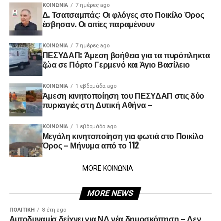
ΚΟΙΝΩΝΊΑ
7 ημέρες ago
Δ. Τσατσαμπάς: Οι φλόγες στο Ποικίλο Όρος
έσβησαν. Οι αιτίες παραμένουν
ΚΟΙΝΩΝΊΑ
7 ημέρες ago
ΠΕΣΥΔΑΠ: Άμεση βοήθεια για τα πυρόπληκτα
ζώα σε Πόρτο Γερμενό και Άγιο Βασίλειο
ΚΟΙΝΩΝΊΑ
1 εβδομάδα ago
Άμεση κινητοποίηση του ΠΕΣΥΔΑΠ στις δύο
πυρκαγιές στη Δυτική Αθήνα –
ΚΟΙΝΩΝΊΑ
1 εβδομάδα ago
Μεγάλη κινητοποίηση για φωτιά στο Ποικίλο
Όρος – Μήνυμα από το 112
MORE ΚΟΙΝΩΝΙΑ
MORE NEWS
ΠΟΛΙΤΙΚΉ
8 έτη ago
Αυτοδυναμία δείχνει για ΝΔ νέα δημοσκόπηση – Δεν