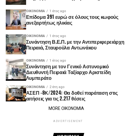
ΟΙΚΟΝΟΜΊΑ
1 έτος ago
Επίδομα 391 ευρώ σε όλους τους κωφούς
ανεξαρτήτως ηλικίας
ΟΙΚΟΝΟΜΊΑ
1 έτος ago
Συνάντηση Β.Ε.Π. με την Αντιπεριφερειάρχη
Πειραιά, Σταυρούλα Αντωνάκου
ΟΙΚΟΝΟΜΊΑ
1 έτος ago
Συνάντηση με τον Γενικό Αστυνομικό
Διευθυντή Πειραιά Ταξίαρχο Αριστείδη
Λυμπεράτο
ΟΙΚΟΝΟΜΊΑ
2 έτη ago
ΑΣΕΠ -8Κ/2024: Θα δοθεί παράταση στις
αιτήσεις για τις 2.217 θέσεις
MORE ΟΙΚΟΝΟΜΙΑ
ADVERTISEMENT