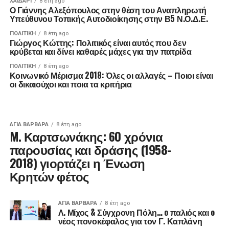
ΧΑΪΔΑΡΙ
8 έτη ago
Ο Γιάννης Αλεξόπουλος στην θέση του Αναπληρωτή
Υπεύθυνου Τοπικής Αυτοδιοίκησης στην Β5 Ν.Ο.Δ.Ε.
ΠΟΛΙΤΙΚΉ
8 έτη ago
Γιώργος Κώττης: Πολιτικός είναι αυτός που δεν
κρύβεται και δίνει καθαρές μάχες για την πατρίδα
ΠΟΛΙΤΙΚΉ
8 έτη ago
Κοινωνικό Μέρισμα 2018: Όλες οι αλλαγές – Ποιοι είναι
οι δικαιούχοι και ποια τα κριτήρια
ΑΓΙΑ ΒΑΡΒΑΡΑ
8 έτη ago
M. Καρτσωνάκης: 60 χρόνια
παρουσίας και δράσης (1958-
2018) γιορτάζει η Ένωση
Κρητών φέτος
ΑΓΙΑ ΒΑΡΒΑΡΑ
8 έτη ago
Λ. Μίχος & Σύγχρονη Πόλη… o παλιός και o
νέος πονοκέφαλος για τον Γ. Καπλάνη