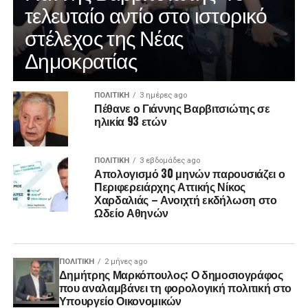
τελευταίο αντίο στο ιστορικό
στέλεχος της Νέας
Δημοκρατίας
ΠΟΛΙΤΙΚΉ
3 ημέρες ago
Πέθανε ο Γιάννης Βαρβιτσιώτης σε
ηλικία 93 ετών
ΠΟΛΙΤΙΚΉ
3 εβδομάδες ago
Απολογισμό 30 μηνών παρουσιάζει ο
Περιφερειάρχης Αττικής Νίκος
Χαρδαλιάς – Ανοιχτή εκδήλωση στο
Ωδείο Αθηνών
ΠΟΛΙΤΙΚΉ
2 μήνες ago
Δημήτρης Μαρκόπουλος: Ο δημοσιογράφος
που αναλαμβάνει τη φορολογική πολιτική στο
Υπουργείο Οικονομικών