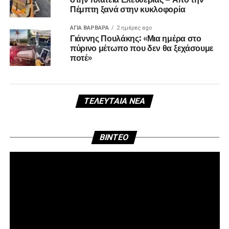
Πέμπτη ξανά στην κυκλοφορία
ΑΓΙΑ ΒΑΡΒΑΡΑ
2 ημέρες ago
Γιάννης Πουλάκης: «Μια ημέρα στο
πύρινο μέτωπο που δεν θα ξεχάσουμε
ποτέ»
ΤΕΛΕΥΤΑΊΑ ΝΈΑ
Πρ
BINTEO
Αν
Βί