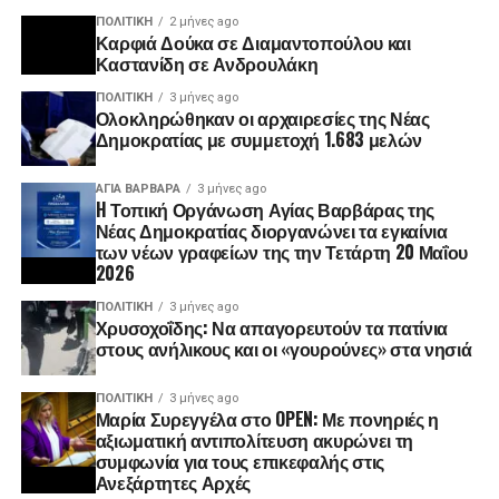
ΠΟΛΙΤΙΚΉ
2 μήνες ago
Καρφιά Δούκα σε Διαμαντοπούλου και
Καστανίδη σε Ανδρουλάκη
ΠΟΛΙΤΙΚΉ
3 μήνες ago
Ολοκληρώθηκαν οι αρχαιρεσίες της Νέας
Δημοκρατίας με συμμετοχή 1.683 μελών
ΑΓΙΑ ΒΑΡΒΑΡΑ
3 μήνες ago
H Τοπική Οργάνωση Αγίας Βαρβάρας της
Νέας Δημοκρατίας διοργανώνει τα εγκαίνια
των νέων γραφείων της την Τετάρτη 20 Μαΐου
2026
ΠΟΛΙΤΙΚΉ
3 μήνες ago
Χρυσοχοΐδης: Να απαγορευτούν τα πατίνια
στους ανήλικους και οι «γουρούνες» στα νησιά
ΠΟΛΙΤΙΚΉ
3 μήνες ago
Μαρία Συρεγγέλα στο OPEN: Με πονηριές η
αξιωματική αντιπολίτευση ακυρώνει τη
συμφωνία για τους επικεφαλής στις
Ανεξάρτητες Αρχές