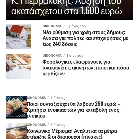
ακατάσχετου στα 1.600 ευρώ
ΟΙΚΟΝΟΜΊΑ
3 μήνες ago
Νέα ρύθμιση για χρέη στους δήμους:
Ανάσα για πολίτες και επιχειρήσεις με
έως 240 δόσεις
ΟΙΚΟΝΟΜΊΑ
1 έτος ago
Φορολογικές ελαφρύνσεις για
ανακαινίσεις ακινήτων, ποιοι και πόσα
κερδίζουν
ΟΙΚΟΝΟΜΊΑ
1 έτος ago
Ποιοι συνταξιούχοι θα λάβουν 250 ευρώ –
Κριτήρια ενοικιαστών για καταβολή ενός
ενοικίου
ΟΙΚΟΝΟΜΊΑ
1 έτος ago
Κοινωνικό Μέρισμα: Αναλυτικά τα μέτρα
στήριξης & οι δικαιούχοι (πίνακες)