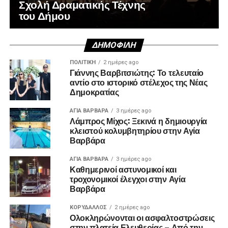
Σχολή Δραματικής Τέχνης
του Δήμου
ΔΗΜΟΦΙΛΉ
ΠΟΛΙΤΙΚΉ
2 ημέρες ago
Γιάννης Βαρβιτσιώτης: Το τελευταίο
αντίο στο ιστορικό στέλεχος της Νέας
Δημοκρατίας
ΑΓΙΑ ΒΑΡΒΑΡΑ
3 ημέρες ago
Λάμπρος Μίχος: Ξεκινά η δημιουργία
κλειστού κολυμβητηρίου στην Αγία
Βαρβάρα
ΑΓΙΑ ΒΑΡΒΑΡΑ
3 ημέρες ago
Καθημερινοί αστυνομικοί και
τροχονομικοί έλεγχοι στην Αγία
Βαρβάρα
ΚΟΡΥΔΑΛΛΟΣ
2 ημέρες ago
Ολοκληρώνονται οι ασφαλτοστρώσεις
στην πλατεία Ελευθερίας – Από την