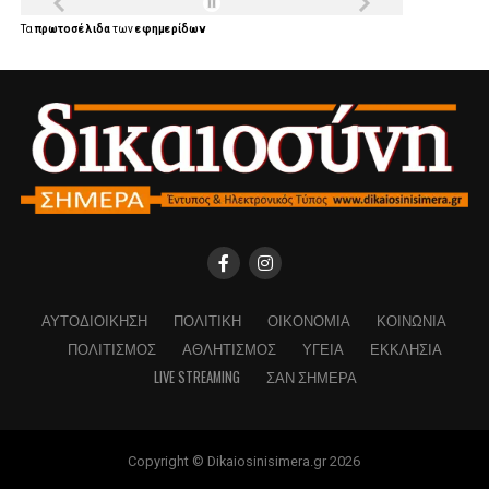
Τα
πρωτοσέλιδα
των
εφημερίδων
ΑΥΤΟΔΙΟΊΚΗΣΗ
ΠΟΛΙΤΙΚΉ
ΟΙΚΟΝΟΜΊΑ
ΚΟΙΝΩΝΊΑ
ΠΟΛΙΤΙΣΜΌΣ
ΑΘΛΗΤΙΣΜΌΣ
ΥΓΕΊΑ
ΕΚΚΛΗΣΊΑ
LIVE STREAMING
ΣΑΝ ΣΉΜΕΡΑ
Copyright © Dikaiosinisimera.gr 2026