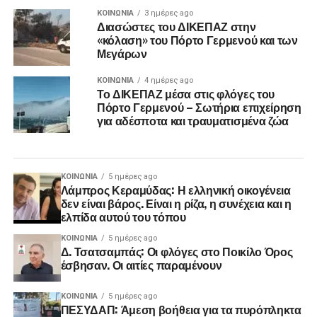
ΚΟΙΝΩΝΊΑ
3 ημέρες ago
Διασώστες του ΔΙΚΕΠΑΖ στην
«κόλαση» του Πόρτο Γερμενού και των
Μεγάρων
ΚΟΙΝΩΝΊΑ
4 ημέρες ago
Το ΔΙΚΕΠΑΖ μέσα στις φλόγες του
Πόρτο Γερμενού – Σωτήρια επιχείρηση
για αδέσποτα και τραυματισμένα ζώα
ΚΟΙΝΩΝΊΑ
5 ημέρες ago
Λάμπρος Κεραμύδας: Η ελληνική οικογένεια
δεν είναι βάρος. Είναι η ρίζα, η συνέχεια και η
ελπίδα αυτού του τόπου
ΚΟΙΝΩΝΊΑ
5 ημέρες ago
Δ. Τσατσαμπάς: Οι φλόγες στο Ποικίλο Όρος
έσβησαν. Οι αιτίες παραμένουν
ΚΟΙΝΩΝΊΑ
5 ημέρες ago
ΠΕΣΥΔΑΠ: Άμεση βοήθεια για τα πυρόπληκτα