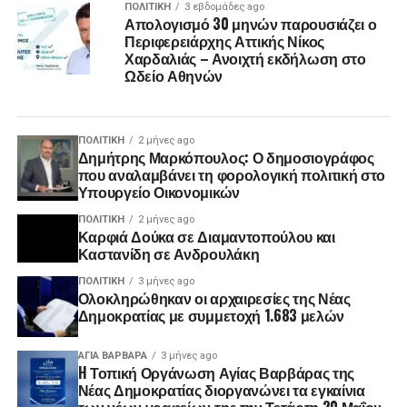
ΠΟΛΙΤΙΚΉ
3 εβδομάδες ago
Απολογισμό 30 μηνών παρουσιάζει ο
Περιφερειάρχης Αττικής Νίκος
Χαρδαλιάς – Ανοιχτή εκδήλωση στο
Ωδείο Αθηνών
ΠΟΛΙΤΙΚΉ
2 μήνες ago
Δημήτρης Μαρκόπουλος: Ο δημοσιογράφος
που αναλαμβάνει τη φορολογική πολιτική στο
Υπουργείο Οικονομικών
ΠΟΛΙΤΙΚΉ
2 μήνες ago
Καρφιά Δούκα σε Διαμαντοπούλου και
Καστανίδη σε Ανδρουλάκη
ΠΟΛΙΤΙΚΉ
3 μήνες ago
Ολοκληρώθηκαν οι αρχαιρεσίες της Νέας
Δημοκρατίας με συμμετοχή 1.683 μελών
ΑΓΙΑ ΒΑΡΒΑΡΑ
3 μήνες ago
H Τοπική Οργάνωση Αγίας Βαρβάρας της
Νέας Δημοκρατίας διοργανώνει τα εγκαίνια
των νέων γραφείων της την Τετάρτη 20 Μαΐου