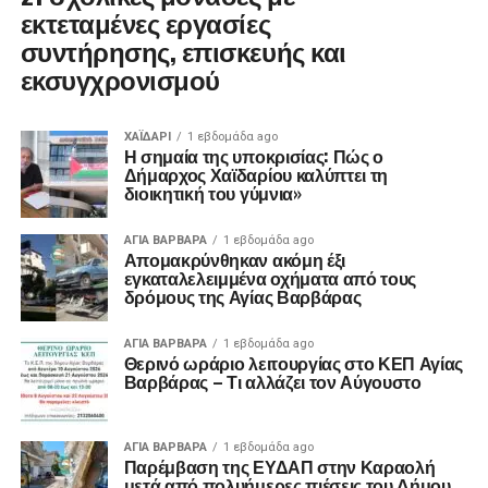
εκτεταμένες εργασίες
συντήρησης, επισκευής και
εκσυγχρονισμού
ΧΑΪΔΑΡΙ
1 εβδομάδα ago
Η σημαία της υποκρισίας: Πώς ο
Δήμαρχος Χαϊδαρίου καλύπτει τη
διοικητική του γύμνια»
ΑΓΙΑ ΒΑΡΒΑΡΑ
1 εβδομάδα ago
Απομακρύνθηκαν ακόμη έξι
εγκαταλελειμμένα οχήματα από τους
δρόμους της Αγίας Βαρβάρας
ΑΓΙΑ ΒΑΡΒΑΡΑ
1 εβδομάδα ago
Θερινό ωράριο λειτουργίας στο ΚΕΠ Αγίας
Βαρβάρας – Τι αλλάζει τον Αύγουστο
ΑΓΙΑ ΒΑΡΒΑΡΑ
1 εβδομάδα ago
Παρέμβαση της ΕΥΔΑΠ στην Καραολή
μετά από πολυήμερες πιέσεις του Δήμου