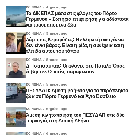
ΚΟΙΝΩΝΊΑ
4 ημέρες ago
Το ΔΙΚΕΠΑΖ μέσα στις φλόγες του Πόρτο
Γερμενού – Σωτήρια επιχείρηση για αδέσποτα
και τραυματισμένα ζώα
ΚΟΙΝΩΝΊΑ
5 ημέρες ago
Λάμπρος Κεραμύδας: Η ελληνική οικογένεια
δεν είναι βάρος. Είναι η ρίζα, η συνέχεια και η
ελπίδα αυτού του τόπου
ΚΟΙΝΩΝΊΑ
5 ημέρες ago
Δ. Τσατσαμπάς: Οι φλόγες στο Ποικίλο Όρος
έσβησαν. Οι αιτίες παραμένουν
ΚΟΙΝΩΝΊΑ
5 ημέρες ago
ΠΕΣΥΔΑΠ: Άμεση βοήθεια για τα πυρόπληκτα
ζώα σε Πόρτο Γερμενό και Άγιο Βασίλειο
ΚΟΙΝΩΝΊΑ
6 ημέρες ago
Άμεση κινητοποίηση του ΠΕΣΥΔΑΠ στις δύο
πυρκαγιές στη Δυτική Αθήνα –
ΚΟΙΝΩΝΊΑ
6 ημέρες ago