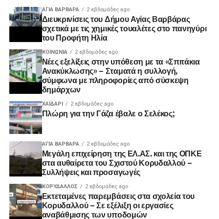
ΑΓΙΑ ΒΑΡΒΑΡΑ
2 εβδομάδες ago
Διευκρινίσεις του Δήμου Αγίας Βαρβάρας
σχετικά με τις χημικές τουαλέτες στο πανηγύρι
του Προφήτη Ηλία
ΚΟΙΝΩΝΊΑ
2 εβδομάδες ago
Νέες εξελίξεις στην υπόθεση με τα «Σπιτάκια
Ανακύκλωσης» – Σταματά η συλλογή,
σύμφωνα με πληροφορίες από σύσκεψη
δημάρχων
ΧΑΪΔΑΡΙ
2 εβδομάδες ago
Πλώρη για την Γάζα έβαλε ο Σελέκος;
ΑΓΙΑ ΒΑΡΒΑΡΑ
2 εβδομάδες ago
Μεγάλη επιχείρηση της ΕΛ.ΑΣ. και της ΟΠΚΕ
στα αυθαίρετα του Σχιστού Κορυδαλλού –
Συλλήψεις και προσαγωγές
ΚΟΡΥΔΑΛΛΟΣ
2 εβδομάδες ago
Εκτεταμένες παρεμβάσεις στα σχολεία του
Κορυδαλλού – Σε εξέλιξη οι εργασίες
αναβάθμισης των υποδομών