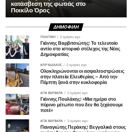
κατάσβεση της φωτιάς στο
Ποικίλο Όρος
ΔΗΜΟΦΙΛΉ
ΠΟΛΙΤΙΚΉ
2 ημέρες ago
Γιάννης Βαρβιτσιώτης: Το τελευταίο
αντίο στο ιστορικό στέλεχος της Νέας
Δημοκρατίας
ΚΟΡΥΔΑΛΛΟΣ
2 ημέρες ago
Ολοκληρώνονται οι ασφαλτοστρώσεις
στην πλατεία Ελευθερίας – Από την
Πέμπτη ξανά στην κυκλοφορία
ΑΓΙΑ ΒΑΡΒΑΡΑ
2 ημέρες ago
Γιάννης Πουλάκης: «Μια ημέρα στο
πύρινο μέτωπο που δεν θα ξεχάσουμε
ποτέ»
ΑΓΙΑ ΒΑΡΒΑΡΑ
2 ημέρες ago
Παναγιώτης Περάκης: Βεγγαλικά στους