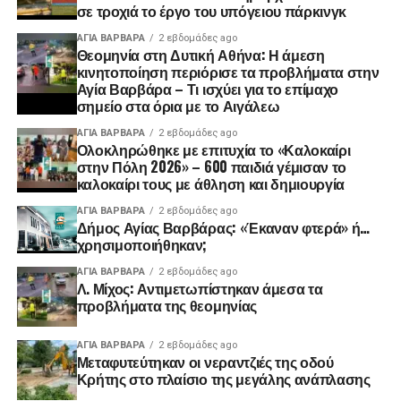
σε τροχιά το έργο του υπόγειου πάρκινγκ
ΑΓΙΑ ΒΑΡΒΑΡΑ
2 εβδομάδες ago
Θεομηνία στη Δυτική Αθήνα: Η άμεση
κινητοποίηση περιόρισε τα προβλήματα στην
Αγία Βαρβάρα – Τι ισχύει για το επίμαχο
σημείο στα όρια με το Αιγάλεω
ΑΓΙΑ ΒΑΡΒΑΡΑ
2 εβδομάδες ago
Ολοκληρώθηκε με επιτυχία το «Καλοκαίρι
στην Πόλη 2026» – 600 παιδιά γέμισαν το
καλοκαίρι τους με άθληση και δημιουργία
ΑΓΙΑ ΒΑΡΒΑΡΑ
2 εβδομάδες ago
Δήμος Αγίας Βαρβάρας: «Έκαναν φτερά» ή…
χρησιμοποιήθηκαν;
ΑΓΙΑ ΒΑΡΒΑΡΑ
2 εβδομάδες ago
Λ. Μίχος: Αντιμετωπίστηκαν άμεσα τα
προβλήματα της θεομηνίας
ΑΓΙΑ ΒΑΡΒΑΡΑ
2 εβδομάδες ago
Μεταφυτεύτηκαν οι νεραντζιές της οδού
Κρήτης στο πλαίσιο της μεγάλης ανάπλασης