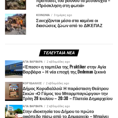
πρόποδες του βουνού τα μεσάνυχτα –
«Πρόσκληση στη φωτιά»
ΚΟΙΝΩΝΊΑ
3 ημέρες ago
Συνεχίζονται μέσα στα καμένα οι
διασώσεις ζώων από το ΔΙΚΕΠΑΖ
ΤΕΛΕΥΤΑΊΑ ΝΈΑ
ΑΓΙΑ ΒΑΡΒΑΡΑ
2 εβδομάδες ago
«Έπεσε» η ταμπέλα της Praktiker στην Αγία
Βαρβάρα – Η νέα εποχή της Dedeman ξεκινά
ΚΟΡΥΔΑΛΛΟΣ
2 εβδομάδες ago
Δήμος Κορυδαλλού: Η παράσταση Θεάτρου
Σκιών «Ο Γάμος του Μπαρμπαγιώργου» την
Τρίτη 28 Ιουλίου – 20:30 – Πλατεία Δημαρχείου
ΑΓΙΑ ΒΑΡΒΑΡΑ
2 εβδομάδες ago
Στην ιδιοκτησία του Δήμου το πρώτο
οικόπεδο πίσω από το Δημαρχείο – Μπαίνει