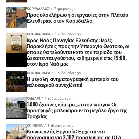
ΚΟΡΥΔΑΛΛΟΣ
7 ημέρες ago
Προς ολοκλήρωση οι εργασίες στην Πλατεία
Ελευθερίας στον Κορυδαλλό
ΑΓΙΑ ΒΑΡΒΑΡΑ
1 εβδομάδα ago
Ιερός Ναός Παναγίας Ελεούσης: Ιερές
Παρακλήσεις προς την Υπεραγία Θεοτόκο, οι
οποίες θα τελούνται κατά την περίοδο του
Δεκαπενταυγούστου, καθημερινά στις 19:00,
στον Ιερό Ναό μας
ΑΓΙΑ ΒΑΡΒΑΡΑ
1 εβδομάδα ago
Η μεγάλη κινηματογραφική εμπειρία του
καλοκαιριού συνεχίζεται!
ΧΑΪΔΑΡΙ
1 εβδομάδα ago
1.000 έξυπνες κάμερες… στον «πάγο» Οι
προσφυγές μπλοκάρουν το μεγάλο έργο της
Τροχαίας
ΚΟΙΝΩΝΊΑ
1 εβδομάδα ago
Κοινωφελής Εργασία: Ερχεται νέο
πρόγραμμα για 2.182 προσλήψεις σε ΟΤΑ