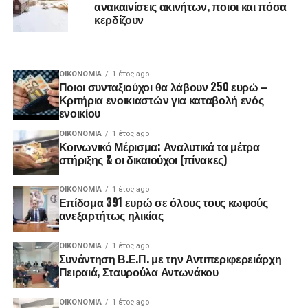
ανακαινίσεις ακινήτων, ποιοι και πόσα
κερδίζουν
ΟΙΚΟΝΟΜΊΑ
1 έτος ago
Ποιοι συνταξιούχοι θα λάβουν 250 ευρώ –
Κριτήρια ενοικιαστών για καταβολή ενός
ενοικίου
ΟΙΚΟΝΟΜΊΑ
1 έτος ago
Κοινωνικό Μέρισμα: Αναλυτικά τα μέτρα
στήριξης & οι δικαιούχοι (πίνακες)
ΟΙΚΟΝΟΜΊΑ
1 έτος ago
Επίδομα 391 ευρώ σε όλους τους κωφούς
ανεξαρτήτως ηλικίας
ΟΙΚΟΝΟΜΊΑ
1 έτος ago
Συνάντηση Β.Ε.Π. με την Αντιπεριφερειάρχη
Πειραιά, Σταυρούλα Αντωνάκου
ΟΙΚΟΝΟΜΊΑ
1 έτος ago