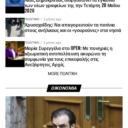
των νέων γραφείων της την Τετάρτη 20 Μαΐου
2026
ΠΟΛΙΤΙΚΉ
3 μήνες ago
Χρυσοχοΐδης: Να απαγορευτούν τα πατίνια
στους ανήλικους και οι «γουρούνες» στα νησιά
ΠΟΛΙΤΙΚΉ
3 μήνες ago
Μαρία Συρεγγέλα στο OPEN: Με πονηριές η
αξιωματική αντιπολίτευση ακυρώνει τη
συμφωνία για τους επικεφαλής στις
Ανεξάρτητες Αρχές
MORE ΠΟΛΙΤΙΚΗ
ΟΙΚΟΝΟΜΙΑ