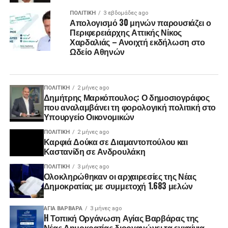
ΠΟΛΙΤΙΚΉ
3 εβδομάδες ago
Απολογισμό 30 μηνών παρουσιάζει ο
Περιφερειάρχης Αττικής Νίκος
Χαρδαλιάς – Ανοιχτή εκδήλωση στο
Ωδείο Αθηνών
ΠΟΛΙΤΙΚΉ
2 μήνες ago
Δημήτρης Μαρκόπουλος: Ο δημοσιογράφος
που αναλαμβάνει τη φορολογική πολιτική στο
Υπουργείο Οικονομικών
ΠΟΛΙΤΙΚΉ
2 μήνες ago
Καρφιά Δούκα σε Διαμαντοπούλου και
Καστανίδη σε Ανδρουλάκη
ΠΟΛΙΤΙΚΉ
3 μήνες ago
Ολοκληρώθηκαν οι αρχαιρεσίες της Νέας
Δημοκρατίας με συμμετοχή 1.683 μελών
ΑΓΙΑ ΒΑΡΒΑΡΑ
3 μήνες ago
H Τοπική Οργάνωση Αγίας Βαρβάρας της
Νέας Δημοκρατίας διοργανώνει τα εγκαίνια