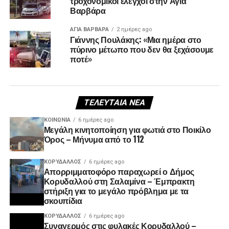
τροχονομικοί έλεγχοι στην Αγία
Βαρβάρα
ΑΓΙΑ ΒΑΡΒΑΡΑ
2 ημέρες ago
Γιάννης Πουλάκης: «Μια ημέρα στο
πύρινο μέτωπο που δεν θα ξεχάσουμε
ποτέ»
ΤΕΛΕΥΤΑΊΑ ΝΈΑ
ΚΟΙΝΩΝΊΑ
6 ημέρες ago
Μεγάλη κινητοποίηση για φωτιά στο Ποικίλο
Όρος – Μήνυμα από το 112
ΚΟΡΥΔΑΛΛΟΣ
6 ημέρες ago
Απορριμματοφόρο παραχωρεί ο Δήμος
Κορυδαλλού στη Σαλαμίνα – Έμπρακτη
στήριξη για το μεγάλο πρόβλημα με τα
σκουπίδια
ΚΟΡΥΔΑΛΛΟΣ
6 ημέρες ago
Συναγερμός στις φυλακές Κορυδαλλού –