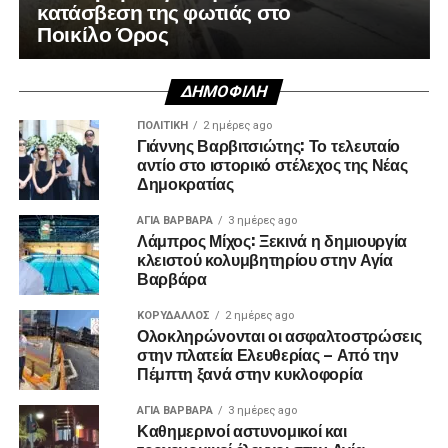
κατάσβεση της φωτιάς στο
Ποικίλο Όρος
ΔΗΜΟΦΙΛΉ
ΠΟΛΙΤΙΚΉ
2 ημέρες ago
Γιάννης Βαρβιτσιώτης: Το τελευταίο
αντίο στο ιστορικό στέλεχος της Νέας
Δημοκρατίας
ΑΓΙΑ ΒΑΡΒΑΡΑ
3 ημέρες ago
Λάμπρος Μίχος: Ξεκινά η δημιουργία
κλειστού κολυμβητηρίου στην Αγία
Βαρβάρα
ΚΟΡΥΔΑΛΛΟΣ
2 ημέρες ago
Ολοκληρώνονται οι ασφαλτοστρώσεις
στην πλατεία Ελευθερίας – Από την
Πέμπτη ξανά στην κυκλοφορία
ΑΓΙΑ ΒΑΡΒΑΡΑ
3 ημέρες ago
Καθημερινοί αστυνομικοί και