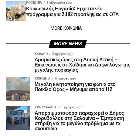
ΚΟΙΝΩΝΊΑ
1 εβδομάδα ago
Κοινωφελής Εργασία: Ερχεται νέο
πρόγραμμα για 2.182 προσλήψεις σε ΟΤΑ
MORE ΚΟΙΝΩΝΙΑ
MORE NEWS
ΧΑΪΔΑΡΙ
5 ημέρες ago
Δραματικές ώρες στη Δυτική Αττική –
Εκκενώσεις σε Χαϊδάρι και Δαφνί λόγω της
μεγάλης πυρκαγιάς
ΚΟΙΝΩΝΊΑ
6 ημέρες ago
Μεγάλη κινητοποίηση για φωτιά στο
Ποικίλο Όρος – Μήνυμα από το 112
ΚΟΡΥΔΑΛΛΟΣ
6 ημέρες ago
Απορριμματοφόρο παραχωρεί ο Δήμος
Κορυδαλλού στη Σαλαμίνα – Έμπρακτη
στήριξη για το μεγάλο πρόβλημα με τα
σκουπίδια