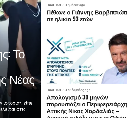
ΠΟΛΙΤΙΚΉ
4 ημέρες ago
Πέθανε ο Γιάννης Βαρβιτσιώτ
σε ηλικία 93 ετών
ς: Το
ης Νέας
ΠΟΛΙΤΙΚΉ
4 εβδομάδες ago
Απολογισμό 30 μηνών
παρουσιάζει ο Περιφερειάρχ
ν ιστορία», είπε
Αττικής Νίκος Χαρδαλιάς –
λείται στις...
Ανοιχτή εκδήλωση στο Ωδείο
Αθηνών