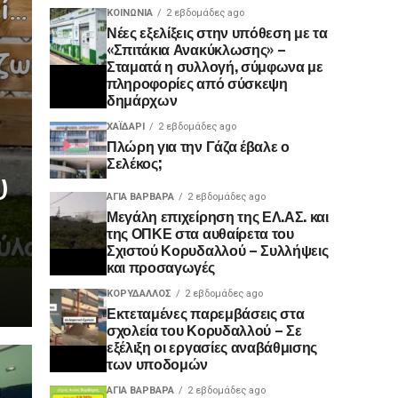
ΚΟΙΝΩΝΊΑ
2 εβδομάδες ago
Νέες εξελίξεις στην υπόθεση με τα
«Σπιτάκια Ανακύκλωσης» –
Σταματά η συλλογή, σύμφωνα με
πληροφορίες από σύσκεψη
δημάρχων
ΧΑΪΔΑΡΙ
2 εβδομάδες ago
Πλώρη για την Γάζα έβαλε ο
Σελέκος;
υ
ΑΓΙΑ ΒΑΡΒΑΡΑ
2 εβδομάδες ago
Μεγάλη επιχείρηση της ΕΛ.ΑΣ. και
της ΟΠΚΕ στα αυθαίρετα του
Σχιστού Κορυδαλλού – Συλλήψεις
και προσαγωγές
ΚΟΡΥΔΑΛΛΟΣ
2 εβδομάδες ago
Εκτεταμένες παρεμβάσεις στα
σχολεία του Κορυδαλλού – Σε
εξέλιξη οι εργασίες αναβάθμισης
των υποδομών
ΑΓΙΑ ΒΑΡΒΑΡΑ
2 εβδομάδες ago