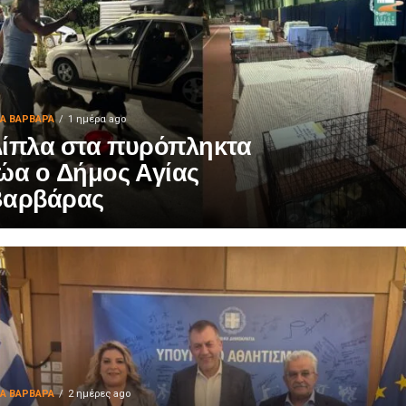
ΙΑ ΒΑΡΒΑΡΑ
1 ημέρα ago
ίπλα στα πυρόπληκτα
ώα ο Δήμος Αγίας
Βαρβάρας
ΙΑ ΒΑΡΒΑΡΑ
2 ημέρες ago