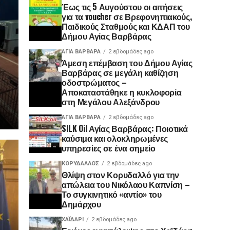
Έως τις 5 Αυγούστου οι αιτήσεις
για τα voucher σε Βρεφονηπιακούς,
Παιδικούς Σταθμούς και ΚΔΑΠ του
Δήμου Αγίας Βαρβάρας
ΑΓΙΑ ΒΑΡΒΑΡΑ
2 εβδομάδες ago
Άμεση επέμβαση του Δήμου Αγίας
Βαρβάρας σε μεγάλη καθίζηση
οδοστρώματος –
Αποκαταστάθηκε η κυκλοφορία
στη Μεγάλου Αλεξάνδρου
ΑΓΙΑ ΒΑΡΒΑΡΑ
2 εβδομάδες ago
SILK Oil Αγίας Βαρβάρας: Ποιοτικά
καύσιμα και ολοκληρωμένες
υπηρεσίες σε ένα σημείο
ΚΟΡΥΔΑΛΛΟΣ
2 εβδομάδες ago
Θλίψη στον Κορυδαλλό για την
απώλεια του Νικόλαου Καπνίση –
Το συγκινητικό «αντίο» του
Δημάρχου
ΧΑΪΔΑΡΙ
2 εβδομάδες ago