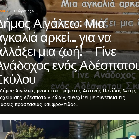
ΓΑΛΕΩ
12 ώρες ago
Δήμος Αιγάλεω: Μια
αγκαλιά αρκεί… για να
αλλάξει μια ζωή! – Γίνε
Ανάδοχος ενός Αδέσποτο
Σκύλου
 Δήμος Αιγάλεω, μέσω του Τμήματος Αστικής Πανίδας &amp;
αχείρισης Αδέσποτων Ζώων, συνεχίζει με συνέπεια τις
άσεις προστασίας και φροντίδας...