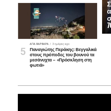
Σ
α
σ
7
ΑΓΙΑ ΒΑΡΒΑΡΑ
3 ημέρες ago
Παναγιώτης Περάκης: Βεγγαλικά
στους πρόποδες του βουνού τα
μεσάνυχτα – «Πρόσκληση στη
φωτιά»