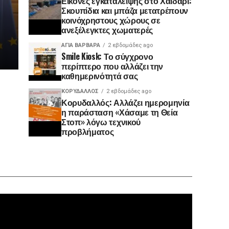
Εικόνες εγκατάλειψης στο Χαϊδάρι:
Σκουπίδια και μπάζα μετατρέπουν
κοινόχρηστους χώρους σε
ανεξέλεγκτες χωματερές
ΑΓΙΑ ΒΑΡΒΑΡΑ
2 εβδομάδες ago
Smile Kiosk: Το σύγχρονο
περίπτερο που αλλάζει την
καθημερινότητά σας
ΚΟΡΥΔΑΛΛΟΣ
2 εβδομάδες ago
Κορυδαλλός: Αλλάζει ημερομηνία
η παράσταση «Χάσαμε τη Θεία
Στοπ» λόγω τεχνικού
προβλήματος
Πρόγραμ
Αναπαρα
Βίντεο