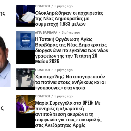
ΠΟΛΙΤΙΚΉ
3 μήνες ago
ης
Ολοκληρώθηκαν οι αρχαιρεσίες
της Νέας Δημοκρατίας με
συμμετοχή 1.683 μελών
ΑΓΙΑ ΒΑΡΒΑΡΑ
3 μήνες ago
H Τοπική Οργάνωση Αγίας
Βαρβάρας της Νέας Δημοκρατίας
διοργανώνει τα εγκαίνια των νέων
γραφείων της την Τετάρτη 20
Μαΐου 2026
ΠΟΛΙΤΙΚΉ
3 μήνες ago
Χρυσοχοΐδης: Να απαγορευτούν
τα πατίνια στους ανήλικους και οι
«γουρούνες» στα νησιά
ΠΟΛΙΤΙΚΉ
3 μήνες ago
Μαρία Συρεγγέλα στο OPEN: Με
ης
πονηριές η αξιωματική
αντιπολίτευση ακυρώνει τη
συμφωνία για τους επικεφαλής
στις Ανεξάρτητες Αρχές