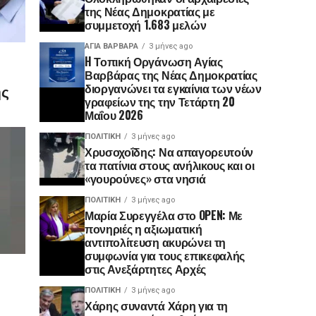
της Νέας Δημοκρατίας με
συμμετοχή 1.683 μελών
ΑΓΙΑ ΒΑΡΒΑΡΑ
3 μήνες ago
H Τοπική Οργάνωση Αγίας
Βαρβάρας της Νέας Δημοκρατίας
ης
διοργανώνει τα εγκαίνια των νέων
γραφείων της την Τετάρτη 20
Μαΐου 2026
ΠΟΛΙΤΙΚΉ
3 μήνες ago
Χρυσοχοΐδης: Να απαγορευτούν
τα πατίνια στους ανήλικους και οι
«γουρούνες» στα νησιά
ΠΟΛΙΤΙΚΉ
3 μήνες ago
Μαρία Συρεγγέλα στο OPEN: Με
πονηριές η αξιωματική
αντιπολίτευση ακυρώνει τη
συμφωνία για τους επικεφαλής
στις Ανεξάρτητες Αρχές
ΠΟΛΙΤΙΚΉ
3 μήνες ago
Χάρης συναντά Χάρη για τη