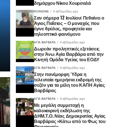
δημάρχου Νίκου Χουρσαλά
ΚΟΙΝΩΝΊΑ
4 εβδομάδες ago
Σαν σήμερα 12 Ιουλίου: Πεθαίνει ο
Άγιος Παΐσιος – Ο μοναχός που
έγινε θρύλος, προφητεία και
τηλεοπτικό φαινόμενο
ΑΓΙΑ ΒΑΡΒΑΡΑ
4 εβδομάδες ago
Δωρεάν προληπτικές εξετάσεις
στην Άνω Αγία Βαρβάρα από την
Κινητή Ομάδα Υγείας του ΕΟΔΥ
ΑΓΙΑ ΒΑΡΒΑΡΑ
4 εβδομάδες ago
Στην πανέμορφη Ύδρα η
τελευταία ημερήσια εκδρομή της
σεζόν για τα μέλη του ΚΑΠΗ Αγίας
Βαρβάρας
ΑΓΙΑ ΒΑΡΒΑΡΑ
4 εβδομάδες ago
Με μεγάλη συμμετοχή η
καλοκαιρινή εκδήλωση της
ΔΗΜ.Τ.Ο. Νέας Δημοκρατίας Αγίας
Βαρβάρας «Κάτω από το Φως του
Φεγγαριού»