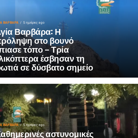
ΙΑ ΒΑΡΒΑΡΑ
5 ημέρες ago
γία Βαρβάρα: Η
ρόληψη στο βουνό
πιασε τόπο – Τρία
λικόπτερα έσβησαν τη
ωτιά σε δύσβατο σημείο
ΙΑ ΒΑΡΒΑΡΑ
5 ημέρες ago
αθημερινές αστυνομικές