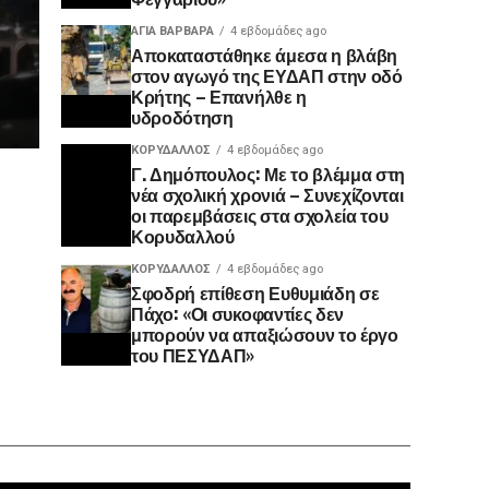
ΑΓΙΑ ΒΑΡΒΑΡΑ
4 εβδομάδες ago
Αποκαταστάθηκε άμεσα η βλάβη
στον αγωγό της ΕΥΔΑΠ στην οδό
Κρήτης – Επανήλθε η
υδροδότηση
ΚΟΡΥΔΑΛΛΟΣ
4 εβδομάδες ago
Γ. Δημόπουλος: Με το βλέμμα στη
νέα σχολική χρονιά – Συνεχίζονται
οι παρεμβάσεις στα σχολεία του
Κορυδαλλού
ΚΟΡΥΔΑΛΛΟΣ
4 εβδομάδες ago
Σφοδρή επίθεση Ευθυμιάδη σε
Πάχο: «Οι συκοφαντίες δεν
μπορούν να απαξιώσουν το έργο
του ΠΕΣΥΔΑΠ»
Πρόγραμ
Αναπαρα
Βίντεο