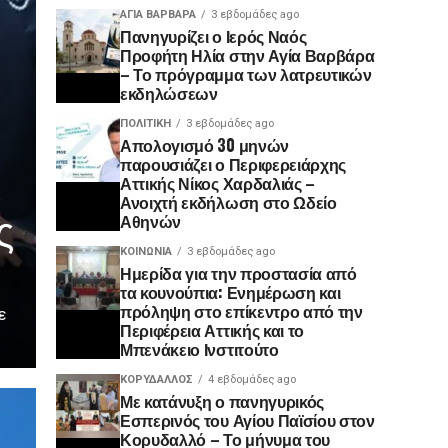
ΑΓΙΑ ΒΑΡΒΑΡΑ
3 εβδομάδες ago
Πανηγυρίζει ο Ιερός Ναός
Προφήτη Ηλία στην Αγία Βαρβάρα
– Το πρόγραμμα των λατρευτικών
εκδηλώσεων
ΠΟΛΙΤΙΚΉ
3 εβδομάδες ago
Απολογισμό 30 μηνών
παρουσιάζει ο Περιφερειάρχης
Αττικής Νίκος Χαρδαλιάς –
Ανοιχτή εκδήλωση στο Ωδείο
ς
Αθηνών
ΚΟΙΝΩΝΊΑ
3 εβδομάδες ago
Ημερίδα για την προστασία από
τα κουνούπια: Ενημέρωση και
πρόληψη στο επίκεντρο από την
ε
Περιφέρεια Αττικής και το
Μπενάκειο Ινστιτούτο
ΚΟΡΥΔΑΛΛΟΣ
4 εβδομάδες ago
Με κατάνυξη ο πανηγυρικός
Εσπερινός του Αγίου Παϊσίου στον
Κορυδαλλό – Το μήνυμα του