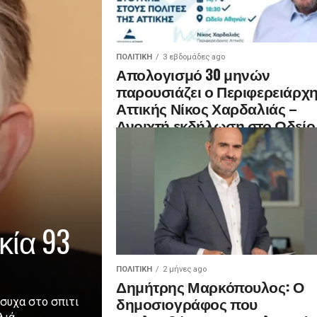
ΠΟΛΙΤΙΚΉ
3 εβδομάδες ago
Απολογισμό 30 μηνών
παρουσιάζει ο Περιφερειάρχ
Αττικής Νίκος Χαρδαλιάς –
Ανοιχτή εκδήλωση στο Ωδείο
Αθηνών
κία 93
ΠΟΛΙΤΙΚΉ
2 μήνες ago
Δημήτρης Μαρκόπουλος: Ο
δημοσιογράφος που
ήσυχα στο σπιτι