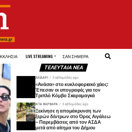
ΚΚΛΗΣΊΑ
LIVE STREAMING
ΣΑΝ ΣΉΜΕΡΑ
ΤΕΛΕΥΤΑΊΑ ΝΈΑ
ΧΑΪΔΑΡΙ
3 εβδομάδες ago
«Ανάσα» στο κυκλοφοριακό χάος:
Έπεσαν οι υπογραφές για τον
Τριπλό Κόμβο Σκαραμαγκά
ΑΓΙΑ ΒΑΡΒΑΡΑ
3 εβδομάδες ago
Ξεκίνησε η απομάκρυνση των
ξερών δέντρων στο Όρος Αιγάλεω
– Παρεμβάσεις από τον ΑΣΔΑ
μετά από αίτημα του Δήμου