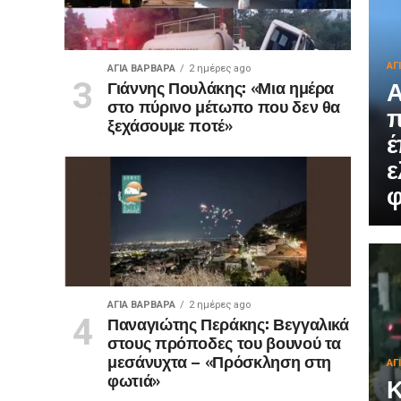
ΑΓ
ΑΓΙΑ ΒΑΡΒΑΡΑ
2 ημέρες ago
Α
Γιάννης Πουλάκης: «Μια ημέρα
στο πύρινο μέτωπο που δεν θα
π
ξεχάσουμε ποτέ»
έ
ε
φ
ΑΓΙΑ ΒΑΡΒΑΡΑ
2 ημέρες ago
Παναγιώτης Περάκης: Βεγγαλικά
στους πρόποδες του βουνού τα
μεσάνυχτα – «Πρόσκληση στη
ΑΓ
φωτιά»
Κ