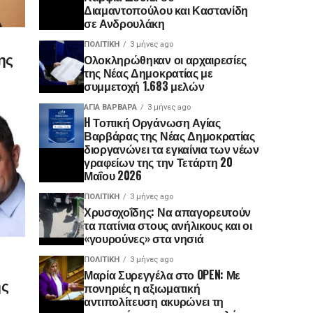
Διαμαντοπούλου και Καστανίδη
σε Ανδρουλάκη
ΠΟΛΙΤΙΚΉ
3 μήνες ago
ης
Ολοκληρώθηκαν οι αρχαιρεσίες
της Νέας Δημοκρατίας με
συμμετοχή 1.683 μελών
ΑΓΙΑ ΒΑΡΒΑΡΑ
3 μήνες ago
H Τοπική Οργάνωση Αγίας
Βαρβάρας της Νέας Δημοκρατίας
διοργανώνει τα εγκαίνια των νέων
γραφείων της την Τετάρτη 20
Μαΐου 2026
ΠΟΛΙΤΙΚΉ
3 μήνες ago
Χρυσοχοΐδης: Να απαγορευτούν
τα πατίνια στους ανήλικους και οι
«γουρούνες» στα νησιά
ΠΟΛΙΤΙΚΉ
3 μήνες ago
Μαρία Συρεγγέλα στο OPEN: Με
ης
πονηριές η αξιωματική
αντιπολίτευση ακυρώνει τη