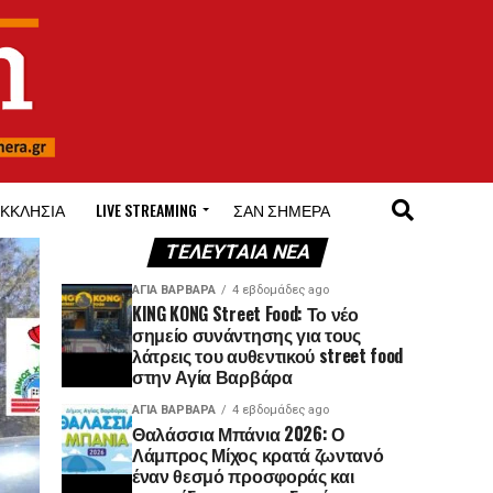
ΚΚΛΗΣΊΑ
LIVE STREAMING
ΣΑΝ ΣΉΜΕΡΑ
ΤΕΛΕΥΤΑΊΑ ΝΈΑ
ΑΓΙΑ ΒΑΡΒΑΡΑ
4 εβδομάδες ago
KING KONG Street Food: Το νέο
σημείο συνάντησης για τους
λάτρεις του αυθεντικού street food
στην Αγία Βαρβάρα
ΑΓΙΑ ΒΑΡΒΑΡΑ
4 εβδομάδες ago
Θαλάσσια Μπάνια 2026: Ο
Λάμπρος Μίχος κρατά ζωντανό
έναν θεσμό προσφοράς και