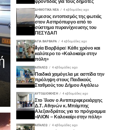
φροντίδας για τους δημότες
ΔΗΜΟΤΙΚΆ ΝΈΑ
4 εβδομάδες ago
Άμεσος εντοπισμός της φωτιάς
στον Ασπρόπυργο από το
σύστημα πυρανίχνευσης του
ΠΕΣΥΔΑΠ
ΑΓΙΑ ΒΑΡΒΑΡΑ
4 εβδομάδες ago
Aγία Βαρβάρα: Κάθε χρόνο και
καλύτερο το «Καλοκαίρι στην
ή
πόλη»
ΑΙΓΑΛΕΩ
4 εβδομάδες ago
Παιδικά χαμόγελα με ασπίδα την
πρόληψη στους Παιδικούς
Σταθμούς του Δήμου Αιγάλεω
ΑΥΤΟΔΙΟΊΚΗΣΗ
4 εβδομάδες ago
Στο Ίλιον ο Αντιπεριφερειάρχης
Δ.Τ. Αθηνών κ. Μπάμπης
Αλεξανδράτος για το πρόγραμμα
«ΙΛΙΟΝ – Καλοκαίρι στην πόλη»
ΑΙΓΑΛΕΩ
4 εβδομάδες ago