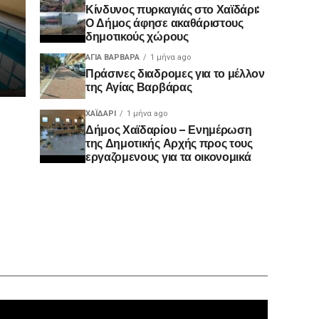
Κίνδυνος πυρκαγιάς στο Χαϊδάρι:
Ο Δήμος άφησε ακαθάριστους
δημοτικούς χώρους
ΑΓΙΑ ΒΑΡΒΑΡΑ
1 μήνα ago
Πράσινες διαδρομες για το μέλλον
της Αγίας Βαρβάρας
ΧΑΪΔΑΡΙ
1 μήνα ago
Δήμος Χαϊδαρίου – Ενημέρωση
της Δημοτικής Αρχής προς τους
εργαζομενους για τα οικονομικά
Πρόγραμ
Αναπαρα
Βίντεο