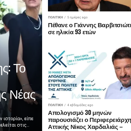
ΠΟΛΙΤΙΚΉ
5 ημέρες ago
Πέθανε ο Γιάννης Βαρβιτσιώτ
σε ηλικία 93 ετών
ς: Το
ης Νέας
ΠΟΛΙΤΙΚΉ
4 εβδομάδες ago
Απολογισμό 30 μηνών
παρουσιάζει ο Περιφερειάρχ
ν ιστορία», είπε
Αττικής Νίκος Χαρδαλιάς –
λείται στις...