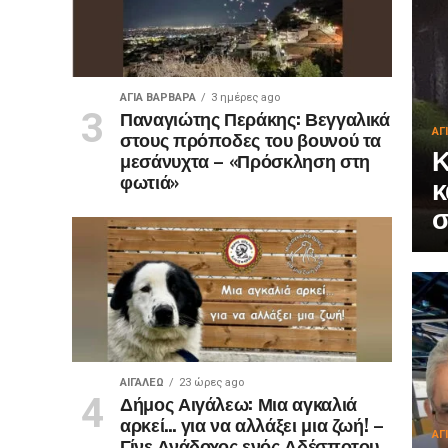
ΑΓΙΑ ΒΑΡΒΑΡΑ
3 ημέρες ago
Παναγιώτης Περάκης: Βεγγαλικά
ΑΓ
στους πρόποδες του βουνού τα
Κ
μεσάνυχτα – «Πρόσκληση στη
φωτιά»
κ
σ
ΑΙΓΑΛΕΩ
23 ώρες ago
Δήμος Αιγάλεω: Μια αγκαλιά
αρκεί… για να αλλάξει μια ζωή! –
ΑΓ
Γίνε Ανάδοχος ενός Αδέσποτου