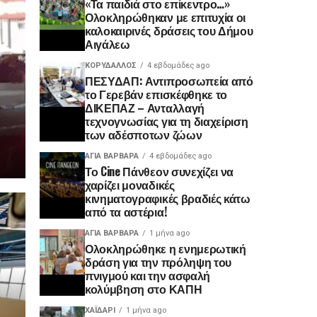
«Τα παιδιά στο επίκεντρο…»
Ολοκληρώθηκαν με επιτυχία οι
καλοκαιρινές δράσεις του Δήμου
Αιγάλεω
ΚΟΡΥΔΑΛΛΟΣ
4 εβδομάδες ago
ΠΕΣΥΔΑΠ: Αντιπροσωπεία από
το Γερεβάν επισκέφθηκε το
ΔΙΚΕΠΑΖ – Ανταλλαγή
τεχνογνωσίας για τη διαχείριση
των αδέσποτων ζώων
ΑΓΙΑ ΒΑΡΒΑΡΑ
4 εβδομάδες ago
Το Cine Πάνθεον συνεχίζει να
χαρίζει μοναδικές
κινηματογραφικές βραδιές κάτω
από τα αστέρια!
ΑΓΙΑ ΒΑΡΒΑΡΑ
1 μήνα ago
Ολοκληρώθηκε η ενημερωτική
δράση για την πρόληψη του
πνιγμού και την ασφαλή
κολύμβηση στο ΚΑΠΗ
ΧΑΪΔΑΡΙ
1 μήνα ago