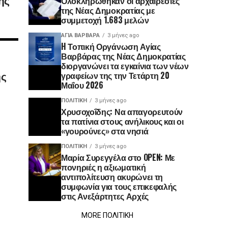
Ολοκληρώθηκαν οι αρχαιρεσίες
της Νέας Δημοκρατίας με
συμμετοχή 1.683 μελών
ΑΓΙΑ ΒΑΡΒΑΡΑ
3 μήνες ago
H Τοπική Οργάνωση Αγίας
Βαρβάρας της Νέας Δημοκρατίας
διοργανώνει τα εγκαίνια των νέων
ης
γραφείων της την Τετάρτη 20
Μαΐου 2026
ΠΟΛΙΤΙΚΉ
3 μήνες ago
Χρυσοχοΐδης: Να απαγορευτούν
τα πατίνια στους ανήλικους και οι
«γουρούνες» στα νησιά
ΠΟΛΙΤΙΚΉ
3 μήνες ago
Μαρία Συρεγγέλα στο OPEN: Με
πονηριές η αξιωματική
αντιπολίτευση ακυρώνει τη
συμφωνία για τους επικεφαλής
στις Ανεξάρτητες Αρχές
MORE ΠΟΛΙΤΙΚΗ