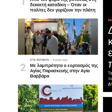
δεκαετή καταδίκη – Όταν οι
πολίτες δεν γυρίζουν την πλάτη
ΧΑ
ΑΓΙΑ ΒΑΡΒΑΡΑ
8 ώρες ago
Με λαμπρότητα ο εορτασμός της
Αγίας Παρασκευής στην Αγία
Τα
Βαρβάρα
το
Δή