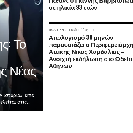
σε ηλικία 93 ετών
ΠΟΛΙΤΙΚΉ
4 εβδομάδες ago
Απολογισμό 30 μηνών
ς: Το
παρουσιάζει ο Περιφερειάρχ
Αττικής Νίκος Χαρδαλιάς –
Ανοιχτή εκδήλωση στο Ωδείο
ης Νέας
Αθηνών
ν ιστορία», είπε
λείται στις...