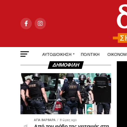
ΑΥΤΟΔΙΟΊΚΗΣΗ
ΠΟΛΙΤΙΚΉ
ΟΙΚΟΝΟΜ
ΔΗΜΟΦΙΛΉ
ΑΓΙΑ ΒΑΡΒΑΡΑ
8 ώρες ago
Από τον φόβο της γειτονιάς στη