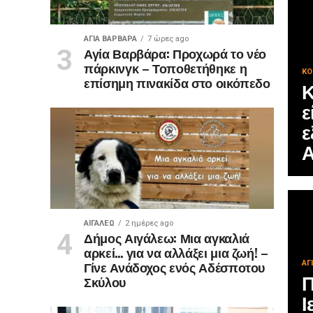
ΑΓΙΑ ΒΑΡΒΑΡΑ
7 ώρες ago
Αγία Βαρβάρα: Προχωρά το νέο
πάρκινγκ – Τοποθετήθηκε η
ΚΟ
επίσημη πινακίδα στο οικόπεδο
Κ
ε
ε
Α
ΑΙΓΑΛΕΩ
2 ημέρες ago
Δήμος Αιγάλεω: Μια αγκαλιά
αρκεί… για να αλλάξει μια ζωή! –
Γίνε Ανάδοχος ενός Αδέσποτου
ΑΓ
Π
Σκύλου
Ι