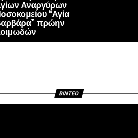
γίων Αναργύρων
οσοκομείου “Αγία
Βαρβάρα” πρώην
Λοιμωδών
BINTEO