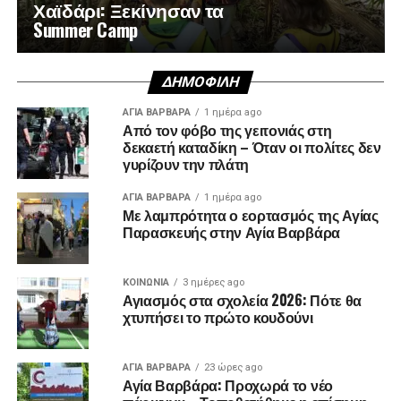
Χαϊδάρι: Ξεκίνησαν τα
Summer Camp
ΔΗΜΟΦΙΛΉ
ΑΓΙΑ ΒΑΡΒΑΡΑ
1 ημέρα ago
Από τον φόβο της γειτονιάς στη
δεκαετή καταδίκη – Όταν οι πολίτες δεν
γυρίζουν την πλάτη
ΑΓΙΑ ΒΑΡΒΑΡΑ
1 ημέρα ago
Με λαμπρότητα ο εορτασμός της Αγίας
Παρασκευής στην Αγία Βαρβάρα
ΚΟΙΝΩΝΊΑ
3 ημέρες ago
Αγιασμός στα σχολεία 2026: Πότε θα
χτυπήσει το πρώτο κουδούνι
ΑΓΙΑ ΒΑΡΒΑΡΑ
23 ώρες ago
Αγία Βαρβάρα: Προχωρά το νέο