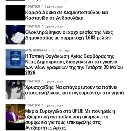
ΠΟΛΙΤΙΚΉ
3 μήνες ago
Καρφιά Δούκα σε Διαμαντοπούλου και
Καστανίδη σε Ανδρουλάκη
ΠΟΛΙΤΙΚΉ
3 μήνες ago
Ολοκληρώθηκαν οι αρχαιρεσίες της Νέας
Δημοκρατίας με συμμετοχή 1.683 μελών
ΑΓΙΑ ΒΑΡΒΑΡΑ
3 μήνες ago
H Τοπική Οργάνωση Αγίας Βαρβάρας της
Νέας Δημοκρατίας διοργανώνει τα εγκαίνια
των νέων γραφείων της την Τετάρτη 20 Μαΐου
2026
ΠΟΛΙΤΙΚΉ
3 μήνες ago
Χρυσοχοΐδης: Να απαγορευτούν τα πατίνια
στους ανήλικους και οι «γουρούνες» στα νησιά
ΠΟΛΙΤΙΚΉ
3 μήνες ago
Μαρία Συρεγγέλα στο OPEN: Με πονηριές η
αξιωματική αντιπολίτευση ακυρώνει τη
συμφωνία για τους επικεφαλής στις
Ανεξάρτητες Αρχές