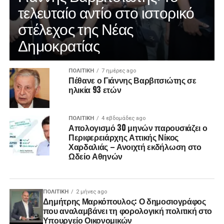
τελευταίο αντίο στο ιστορικό
στέλεχος της Νέας
Δημοκρατίας
ΠΟΛΙΤΙΚΉ
7 ημέρες ago
Πέθανε ο Γιάννης Βαρβιτσιώτης σε
ηλικία 93 ετών
ΠΟΛΙΤΙΚΉ
4 εβδομάδες ago
Απολογισμό 30 μηνών παρουσιάζει ο
Περιφερειάρχης Αττικής Νίκος
Χαρδαλιάς – Ανοιχτή εκδήλωση στο
Ωδείο Αθηνών
ΠΟΛΙΤΙΚΉ
2 μήνες ago
Δημήτρης Μαρκόπουλος: Ο δημοσιογράφος
που αναλαμβάνει τη φορολογική πολιτική στο
Υπουργείο Οικονομικών