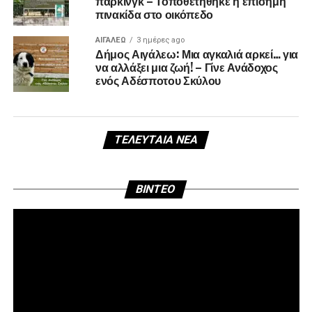
πάρκινγκ – Τοποθετήθηκε η επίσημη
πινακίδα στο οικόπεδο
ΑΙΓΑΛΕΩ
3 ημέρες ago
Δήμος Αιγάλεω: Μια αγκαλιά αρκεί… για
να αλλάξει μια ζωή! – Γίνε Ανάδοχος
ενός Αδέσποτου Σκύλου
ΤΕΛΕΥΤΑΊΑ ΝΈΑ
Πρ
BINTEO
Αν
Βί