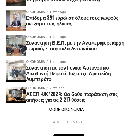
ΟΙΚΟΝΟΜΊΑ
1 έτος ago
Επίδομα 391 ευρώ σε όλους τους κωφούς
ανεξαρτήτως ηλικίας
ΟΙΚΟΝΟΜΊΑ
1 έτος ago
Συνάντηση Β.Ε.Π. με την Αντιπεριφερειάρχη
Πειραιά, Σταυρούλα Αντωνάκου
ΟΙΚΟΝΟΜΊΑ
1 έτος ago
Συνάντηση με τον Γενικό Αστυνομικό
Διευθυντή Πειραιά Ταξίαρχο Αριστείδη
Λυμπεράτο
ΟΙΚΟΝΟΜΊΑ
2 έτη ago
ΑΣΕΠ -8Κ/2024: Θα δοθεί παράταση στις
αιτήσεις για τις 2.217 θέσεις
MORE ΟΙΚΟΝΟΜΙΑ
ADVERTISEMENT