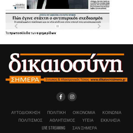
Τα
πρωτοσέλιδα
των
εφημερίδων
ΑΥΤΟΔΙΟΊΚΗΣΗ
ΠΟΛΙΤΙΚΉ
ΟΙΚΟΝΟΜΊΑ
ΚΟΙΝΩΝΊΑ
ΠΟΛΙΤΙΣΜΌΣ
ΑΘΛΗΤΙΣΜΌΣ
ΥΓΕΊΑ
ΕΚΚΛΗΣΊΑ
LIVE STREAMING
ΣΑΝ ΣΉΜΕΡΑ