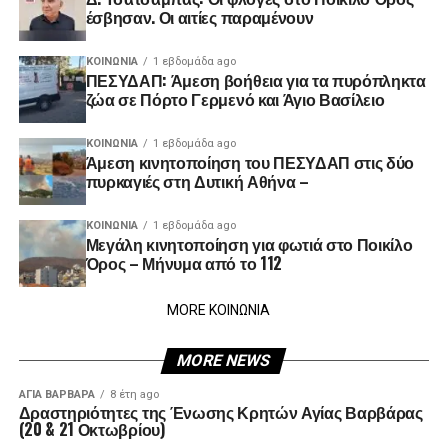
έσβησαν. Οι αιτίες παραμένουν
ΚΟΙΝΩΝΊΑ
1 εβδομάδα ago
ΠΕΣΥΔΑΠ: Άμεση βοήθεια για τα πυρόπληκτα
ζώα σε Πόρτο Γερμενό και Άγιο Βασίλειο
ΚΟΙΝΩΝΊΑ
1 εβδομάδα ago
Άμεση κινητοποίηση του ΠΕΣΥΔΑΠ στις δύο
πυρκαγιές στη Δυτική Αθήνα –
ΚΟΙΝΩΝΊΑ
1 εβδομάδα ago
Μεγάλη κινητοποίηση για φωτιά στο Ποικίλο
Όρος – Μήνυμα από το 112
MORE ΚΟΙΝΩΝΙΑ
MORE NEWS
ΑΓΙΑ ΒΑΡΒΑΡΑ
8 έτη ago
Δραστηριότητες της Ένωσης Κρητών Αγίας Βαρβάρας
(20 & 21 Οκτωβρίου)