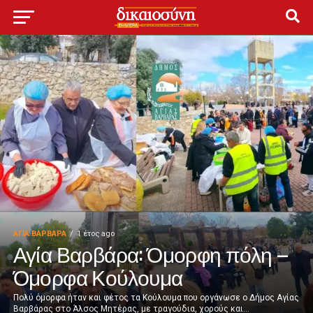
ΑΓΙΑ ΒΑΡΒΑΡΑ
1 έτος ago
Αγία Βαρβάρα: Όμορφη πόλη –
Όμορφα Κούλουμα
Πολύ όμορφα ήταν και φέτος τα Κούλουμα που οργάνωσε ο Δήμος Αγίας
Βαρβάρας στο Άλσος Μητέρας, με τραγούδια, χορούς και...