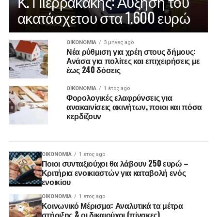
Κ. Πιερρακάκης: Αύξηση του
ακατάσχετου στα 1.600 ευρώ
ΟΙΚΟΝΟΜΊΑ
3 μήνες ago
Νέα ρύθμιση για χρέη στους δήμους:
Ανάσα για πολίτες και επιχειρήσεις με
έως 240 δόσεις
ΟΙΚΟΝΟΜΊΑ
1 έτος ago
Φορολογικές ελαφρύνσεις για
ανακαινίσεις ακινήτων, ποιοι και πόσα
κερδίζουν
ΟΙΚΟΝΟΜΊΑ
1 έτος ago
Ποιοι συνταξιούχοι θα λάβουν 250 ευρώ –
Κριτήρια ενοικιαστών για καταβολή ενός
ενοικίου
ΟΙΚΟΝΟΜΊΑ
1 έτος ago
Κοινωνικό Μέρισμα: Αναλυτικά τα μέτρα
στήριξης & οι δικαιούχοι (πίνακες)