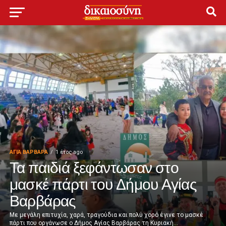
ΑΓΙΑ ΒΑΡΒΑΡΑ
1 έτος ago
Τα παιδιά ξεφάντωσαν στο
μασκέ πάρτι του Δήμου Αγίας
Βαρβάρας
Με μεγάλη επιτυχία, χαρά, τραγούδια και πολύ χορό έγινε το μασκέ
πάρτι που οργάνωσε ο Δήμος Αγίας Βαρβάρας τη Κυριακή...