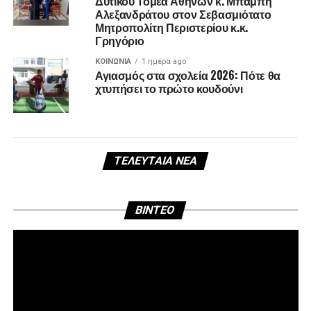
Δυτικού Τομέα Αθηνών κ. Μπάμπη
Αλεξανδράτου στον Σεβασμιότατο
Μητροπολίτη Περιστερίου κ.κ.
Γρηγόριο
ΚΟΙΝΩΝΊΑ
1 ημέρα ago
Αγιασμός στα σχολεία 2026: Πότε θα
χτυπήσει το πρώτο κουδούνι
ΤΕΛΕΥΤΑΊΑ ΝΈΑ
Πρ
BINTEO
Αν
Βί