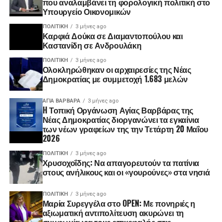
που αναλαμβάνει τη φορολογική πολιτική στο
Υπουργείο Οικονομικών
ΠΟΛΙΤΙΚΉ
3 μήνες ago
Καρφιά Δούκα σε Διαμαντοπούλου και
Καστανίδη σε Ανδρουλάκη
ΠΟΛΙΤΙΚΉ
3 μήνες ago
Ολοκληρώθηκαν οι αρχαιρεσίες της Νέας
Δημοκρατίας με συμμετοχή 1.683 μελών
ΑΓΙΑ ΒΑΡΒΑΡΑ
3 μήνες ago
H Τοπική Οργάνωση Αγίας Βαρβάρας της
Νέας Δημοκρατίας διοργανώνει τα εγκαίνια
των νέων γραφείων της την Τετάρτη 20 Μαΐου
2026
ΠΟΛΙΤΙΚΉ
3 μήνες ago
Χρυσοχοΐδης: Να απαγορευτούν τα πατίνια
στους ανήλικους και οι «γουρούνες» στα νησιά
ΠΟΛΙΤΙΚΉ
3 μήνες ago
Μαρία Συρεγγέλα στο OPEN: Με πονηριές η
αξιωματική αντιπολίτευση ακυρώνει τη
συμφωνία για τους επικεφαλής στις