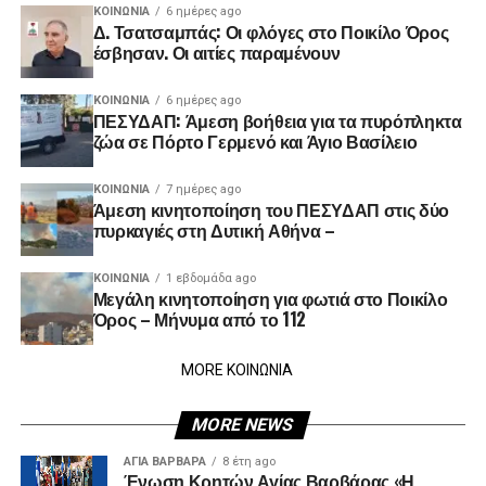
ΚΟΙΝΩΝΊΑ
6 ημέρες ago
Δ. Τσατσαμπάς: Οι φλόγες στο Ποικίλο Όρος
έσβησαν. Οι αιτίες παραμένουν
ΚΟΙΝΩΝΊΑ
6 ημέρες ago
ΠΕΣΥΔΑΠ: Άμεση βοήθεια για τα πυρόπληκτα
ζώα σε Πόρτο Γερμενό και Άγιο Βασίλειο
ΚΟΙΝΩΝΊΑ
7 ημέρες ago
Άμεση κινητοποίηση του ΠΕΣΥΔΑΠ στις δύο
πυρκαγιές στη Δυτική Αθήνα –
ΚΟΙΝΩΝΊΑ
1 εβδομάδα ago
Μεγάλη κινητοποίηση για φωτιά στο Ποικίλο
Όρος – Μήνυμα από το 112
MORE ΚΟΙΝΩΝΙΑ
MORE NEWS
ΑΓΙΑ ΒΑΡΒΑΡΑ
8 έτη ago
Ένωση Κρητών Αγίας Βαρβάρας «Η