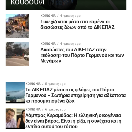
κουδούνι
ΚΟΙΝΩΝΊΑ
4 ημέρες ago
Συνεχίζονται μέσα στα καμένα οι
διασώσεις ζώων από το ΔΙΚΕΠΑΖ
ΚΟΙΝΩΝΊΑ
4 ημέρες ago
Διασώστες του ΔΙΚΕΠΑΖ στην
«κόλαση» του Πόρτο Γερμενού και των
Μεγάρων
ΚΟΙΝΩΝΊΑ
5 ημέρες ago
Το ΔΙΚΕΠΑΖ μέσα στις φλόγες του Πόρτο
Γερμενού – Σωτήρια επιχείρηση για αδέσποτα
και τραυματισμένα ζώα
ΚΟΙΝΩΝΊΑ
6 ημέρες ago
Λάμπρος Κεραμύδας: Η ελληνική οικογένεια
δεν είναι βάρος. Είναι η ρίζα, η συνέχεια και η
ελπίδα αυτού του τόπου