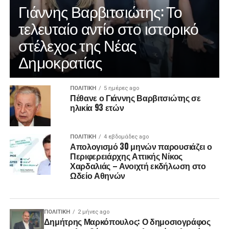
Γιάννης Βαρβιτσιώτης: Το
τελευταίο αντίο στο ιστορικό
στέλεχος της Νέας
Δημοκρατίας
ΠΟΛΙΤΙΚΉ
5 ημέρες ago
Πέθανε ο Γιάννης Βαρβιτσιώτης σε
ηλικία 93 ετών
ΠΟΛΙΤΙΚΉ
4 εβδομάδες ago
Απολογισμό 30 μηνών παρουσιάζει ο
Περιφερειάρχης Αττικής Νίκος
Χαρδαλιάς – Ανοιχτή εκδήλωση στο
Ωδείο Αθηνών
ΠΟΛΙΤΙΚΉ
2 μήνες ago
Δημήτρης Μαρκόπουλος: Ο δημοσιογράφος