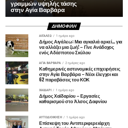
γραμμών υψηλής τάσης
στην Αγία Βαρβάρα
ΔΗΜΟΦΙΛΉ
ΑΙΓΑΛΕΩ
1 ημέρα ago
Δήμος Αιγάλεω: Μια αγκαλιά αρκεί… για
να αλλάξει μια ζωή! – Γίνε Ανάδοχος
ενός Αδέσποτου Σκύλου
ΑΓΙΑ ΒΑΡΒΑΡΑ
2 ημέρες ago
Καθημερινές αστυνομικές επιχειρήσεις
στην Αγία Βαρβάρα – Νέοι έλεγχοι και
62 παραβάσεις του ΚΟΚ
ΧΑΪΔΑΡΙ
1 ημέρα ago
Δήμος Χαϊδαρίου – Εργασίες
καθαρισμού στο Άλσος Δαφνίου
ΑΥΤΟΔΙΟΊΚΗΣΗ
1 ημέρα ago
Επίσκεψη του Αντιπεριφερειάρχη