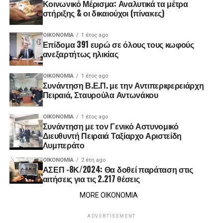
Κοινωνικό Μέρισμα: Αναλυτικά τα μέτρα
στήριξης & οι δικαιούχοι (πίνακες)
ΟΙΚΟΝΟΜΊΑ
1 έτος ago
Επίδομα 391 ευρώ σε όλους τους κωφούς
ανεξαρτήτως ηλικίας
ΟΙΚΟΝΟΜΊΑ
1 έτος ago
Συνάντηση Β.Ε.Π. με την Αντιπεριφερειάρχη
Πειραιά, Σταυρούλα Αντωνάκου
ΟΙΚΟΝΟΜΊΑ
1 έτος ago
Συνάντηση με τον Γενικό Αστυνομικό
Διευθυντή Πειραιά Ταξίαρχο Αριστείδη
Λυμπεράτο
ΟΙΚΟΝΟΜΊΑ
2 έτη ago
ΑΣΕΠ -8Κ/2024: Θα δοθεί παράταση στις
αιτήσεις για τις 2.217 θέσεις
MORE ΟΙΚΟΝΟΜΙΑ
ADVERTISEMENT