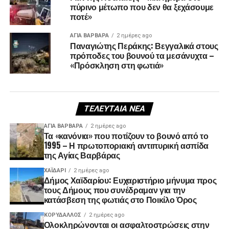
πύρινο μέτωπο που δεν θα ξεχάσουμε
ποτέ»
ΑΓΙΑ ΒΑΡΒΑΡΑ
2 ημέρες ago
Παναγιώτης Περάκης: Βεγγαλικά στους
πρόποδες του βουνού τα μεσάνυχτα –
«Πρόσκληση στη φωτιά»
ΤΕΛΕΥΤΑΊΑ ΝΈΑ
ΑΓΙΑ ΒΑΡΒΑΡΑ
2 ημέρες ago
Τα «κανόνια» που ποτίζουν το βουνό από το
1995 – Η πρωτοποριακή αντιπυρική ασπίδα
της Αγίας Βαρβάρας
ΧΑΪΔΑΡΙ
2 ημέρες ago
Δήμος Χαϊδαρίου: Ευχαριστήριο μήνυμα προς
τους Δήμους που συνέδραμαν για την
κατάσβεση της φωτιάς στο Ποικίλο Όρος
ΚΟΡΥΔΑΛΛΟΣ
2 ημέρες ago
Ολοκληρώνονται οι ασφαλτοστρώσεις στην