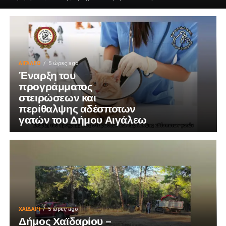
ΑΙΓΑΛΕΩ
5 ώρες ago
Έναρξη του
προγράμματος
στειρώσεων και
περίθαλψης αδέσποτων
γατών του Δήμου Αιγάλεω
ΧΑΪΔΑΡΙ
5 ώρες ago
Δήμος Χαϊδαρίου –