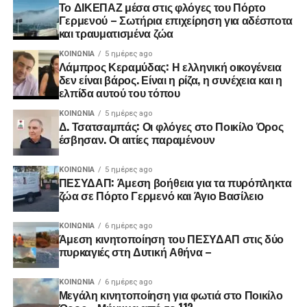
Το ΔΙΚΕΠΑΖ μέσα στις φλόγες του Πόρτο
Γερμενού – Σωτήρια επιχείρηση για αδέσποτα
και τραυματισμένα ζώα
ΚΟΙΝΩΝΊΑ
5 ημέρες ago
Λάμπρος Κεραμύδας: Η ελληνική οικογένεια
δεν είναι βάρος. Είναι η ρίζα, η συνέχεια και η
ελπίδα αυτού του τόπου
ΚΟΙΝΩΝΊΑ
5 ημέρες ago
Δ. Τσατσαμπάς: Οι φλόγες στο Ποικίλο Όρος
έσβησαν. Οι αιτίες παραμένουν
ΚΟΙΝΩΝΊΑ
5 ημέρες ago
ΠΕΣΥΔΑΠ: Άμεση βοήθεια για τα πυρόπληκτα
ζώα σε Πόρτο Γερμενό και Άγιο Βασίλειο
ΚΟΙΝΩΝΊΑ
6 ημέρες ago
Άμεση κινητοποίηση του ΠΕΣΥΔΑΠ στις δύο
πυρκαγιές στη Δυτική Αθήνα –
ΚΟΙΝΩΝΊΑ
6 ημέρες ago
Μεγάλη κινητοποίηση για φωτιά στο Ποικίλο