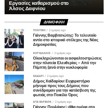
Εργασίες καθαρισμού στο
Άλσος Δαφνίου
ΔΗΜΟΦΙΛΉ
ΠΟΛΙΤΙΚΉ
2 ημέρες ago
Γιάννης Βαρβιτσιώτης: Το τελευταίο
αντίο στο ιστορικό στέλεχος της Νέας
Δημοκρατίας
ΚΟΡΥΔΑΛΛΟΣ
2 ημέρες ago
Ολοκληρώνονται οι ασφαλτοστρώσεις
στην πλατεία Ελευθερίας – Από την
Πέμπτη ξανά στην κυκλοφορία
ΧΑΪΔΑΡΙ
2 ημέρες ago
Δήμος Χαϊδαρίου: Ευχαριστήριο
μήνυμα προς τους Δήμους που
συνέδραμαν για την κατάσβεση της
φωτιάς στο Ποικίλο Όρος
ΑΓΙΑ ΒΑΡΒΑΡΑ
2 ημέρες ago
Γιάννης Πουλάκης: «Μια ημέρα στο