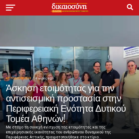
ΑΥΤΟΔΙΟΊΚΗΣΗ
4 ώρες ago
Άσκηση ετοιμότητας για την
αντισεισμική προστασία στην
Περιφερειακή Ενότητα Δυτικού
Τομέα Αθηνών!
Με στόχο τη συνεχή ενίσχυση της ετοιμότητας και της
επιχειρησιακής ικανότητας του ανθρώπινου δυναμικού της
Περιφέρειας Αττικής, πραγματοποιήθηκε στο κτίριο...