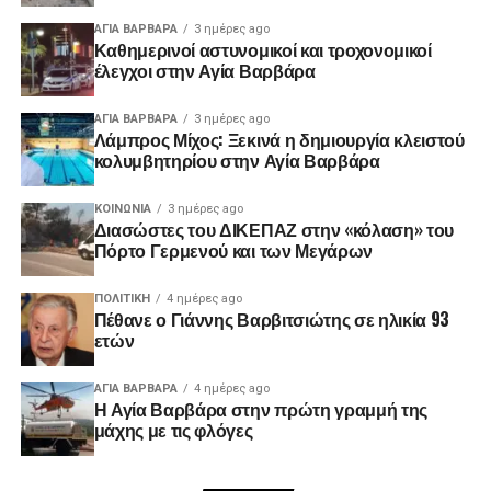
ΑΓΙΑ ΒΑΡΒΑΡΑ
3 ημέρες ago
Καθημερινοί αστυνομικοί και τροχονομικοί
έλεγχοι στην Αγία Βαρβάρα
ΑΓΙΑ ΒΑΡΒΑΡΑ
3 ημέρες ago
Λάμπρος Μίχος: Ξεκινά η δημιουργία κλειστού
κολυμβητηρίου στην Αγία Βαρβάρα
ΚΟΙΝΩΝΊΑ
3 ημέρες ago
Διασώστες του ΔΙΚΕΠΑΖ στην «κόλαση» του
Πόρτο Γερμενού και των Μεγάρων
ΠΟΛΙΤΙΚΉ
4 ημέρες ago
Πέθανε ο Γιάννης Βαρβιτσιώτης σε ηλικία 93
ετών
ΑΓΙΑ ΒΑΡΒΑΡΑ
4 ημέρες ago
Η Αγία Βαρβάρα στην πρώτη γραμμή της
μάχης με τις φλόγες