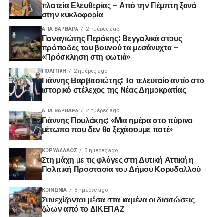
πλατεία Ελευθερίας – Από την Πέμπτη ξανά
στην κυκλοφορία
ΑΓΙΑ ΒΑΡΒΑΡΑ
2 ημέρες ago
Παναγιώτης Περάκης: Βεγγαλικά στους
πρόποδες του βουνού τα μεσάνυχτα –
«Πρόσκληση στη φωτιά»
ΠΟΛΙΤΙΚΉ
2 ημέρες ago
Γιάννης Βαρβιτσιώτης: Το τελευταίο αντίο στο
ιστορικό στέλεχος της Νέας Δημοκρατίας
ΑΓΙΑ ΒΑΡΒΑΡΑ
2 ημέρες ago
Γιάννης Πουλάκης: «Μια ημέρα στο πύρινο
μέτωπο που δεν θα ξεχάσουμε ποτέ»
ΚΟΡΥΔΑΛΛΟΣ
3 ημέρες ago
Στη μάχη με τις φλόγες στη Δυτική Αττική η
Πολιτική Προστασία του Δήμου Κορυδαλλού
ΚΟΙΝΩΝΊΑ
3 ημέρες ago
Συνεχίζονται μέσα στα καμένα οι διασώσεις
ζώων από το ΔΙΚΕΠΑΖ