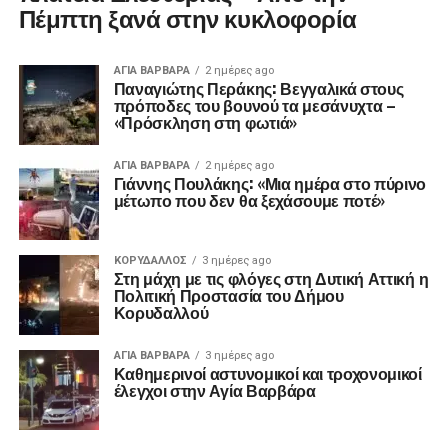
Πέμπτη ξανά στην κυκλοφορία
ΑΓΙΑ ΒΑΡΒΑΡΑ
2 ημέρες ago
Παναγιώτης Περάκης: Βεγγαλικά στους
πρόποδες του βουνού τα μεσάνυχτα –
«Πρόσκληση στη φωτιά»
ΑΓΙΑ ΒΑΡΒΑΡΑ
2 ημέρες ago
Γιάννης Πουλάκης: «Μια ημέρα στο πύρινο
μέτωπο που δεν θα ξεχάσουμε ποτέ»
ΚΟΡΥΔΑΛΛΟΣ
3 ημέρες ago
Στη μάχη με τις φλόγες στη Δυτική Αττική η
Πολιτική Προστασία του Δήμου
Κορυδαλλού
ΑΓΙΑ ΒΑΡΒΑΡΑ
3 ημέρες ago
Καθημερινοί αστυνομικοί και τροχονομικοί
έλεγχοι στην Αγία Βαρβάρα