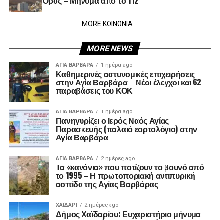
Όρος – Μήνυμα από το 112
MORE ΚΟΙΝΩΝΙΑ
MORE NEWS
ΑΓΙΑ ΒΑΡΒΑΡΑ
1 ημέρα ago
Καθημερινές αστυνομικές επιχειρήσεις
στην Αγία Βαρβάρα – Νέοι έλεγχοι και 62
παραβάσεις του ΚΟΚ
ΑΓΙΑ ΒΑΡΒΑΡΑ
1 ημέρα ago
Πανηγυρίζει ο Ιερός Ναός Αγίας
Παρασκευής (παλαιό εορτολόγιο) στην
Αγία Βαρβάρα
ΑΓΙΑ ΒΑΡΒΑΡΑ
2 ημέρες ago
Τα «κανόνια» που ποτίζουν το βουνό από
το 1995 – Η πρωτοποριακή αντιπυρική
ασπίδα της Αγίας Βαρβάρας
ΧΑΪΔΑΡΙ
2 ημέρες ago
Δήμος Χαϊδαρίου: Ευχαριστήριο μήνυμα