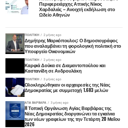
Περιφερειάρχης Αττικής Νίκος
Χαρδαλιάς – Ανοιχτή εκδήλωση στο
Ωδείο Αθηνών
ΠΟΛΙΤΙΚΉ
2 μήνες ago
Δημήτρης Μαρκόπουλος: Ο δημοσιογράφος
που αναλαμβάνει τη φορολογική πολιτική στο
Υπουργείο Οικονομικών
ΠΟΛΙΤΙΚΉ
2 μήνες ago
Καρφιά Δούκα σε Διαμαντοπούλου και
Καστανίδη σε Ανδρουλάκη
ΠΟΛΙΤΙΚΉ
3 μήνες ago
Ολοκληρώθηκαν οι αρχαιρεσίες της Νέας
Δημοκρατίας με συμμετοχή 1.683 μελών
ΑΓΙΑ ΒΑΡΒΑΡΑ
3 μήνες ago
H Τοπική Οργάνωση Αγίας Βαρβάρας της
Νέας Δημοκρατίας διοργανώνει τα εγκαίνια
των νέων γραφείων της την Τετάρτη 20 Μαΐου
2026