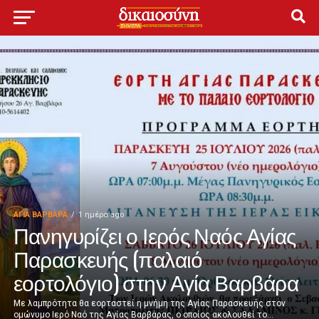
ΑΓΙΑ ΒΑΡΒΑΡΑ
1 ημέρα ago
Πανηγυρίζει ο Ιερός Ναός Αγίας
Παρασκευής (παλαιό
εορτολόγιο) στην Αγία Βαρβάρα
Με λαμπρότητα θα εορταστεί η μνήμη της Αγίας Παρασκευής στον
ομώνυμο Ιερό Ναό της Αγίας Βαρβάρας, ο οποίος ακολουθεί το...