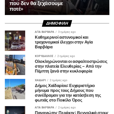
που δεν θα ξεχάσουμε
ποτέ»
ΔΗΜΟΦΙΛΉ
ΑΓΙΑ ΒΑΡΒΑΡΑ
3 ημέρες ago
Καθημερινοί αστυνομικοί και
τροχονομικοί έλεγχοι στην Αγία
Βαρβάρα
ΚΟΡΥΔΑΛΛΟΣ
2 ημέρες ago
Ολοκληρώνονται οι ασφαλτοστρώσεις
στην πλατεία Ελευθερίας – Από την
Πέμπτη ξανά στην κυκλοφορία
ΧΑΪΔΑΡΙ
2 ημέρες ago
Δήμος Χαϊδαρίου: Ευχαριστήριο
μήνυμα προς τους Δήμους που
συνέδραμαν για την κατάσβεση της
φωτιάς στο Ποικίλο Όρος
ΑΓΙΑ ΒΑΡΒΑΡΑ
2 ημέρες ago
Παναγιώτης Περάκης: Βεγγαλικά στους