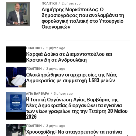
ΠΟΛΙΤΙΚΉ
2 μήνες ago
Δημήτρης Μαρκόπουλος: Ο
δημοσιογράφος που αναλαμβάνει τη
φορολογική πολιτική στο Υπουργείο
Οικονομικών
ΠΟΛΙΤΙΚΉ
2 μήνες ago
Καρφιά Δούκα σε Διαμαντοπούλου και
Καστανίδη σε Ανδρουλάκη
ΠΟΛΙΤΙΚΉ
3 μήνες ago
Ολοκληρώθηκαν οι αρχαιρεσίες της Νέας
Δημοκρατίας με συμμετοχή 1.683 μελών
ΑΓΙΑ ΒΑΡΒΑΡΑ
3 μήνες ago
H Τοπική Οργάνωση Αγίας Βαρβάρας της
Νέας Δημοκρατίας διοργανώνει τα εγκαίνια
των νέων γραφείων της την Τετάρτη 20 Μαΐου
2026
ΠΟΛΙΤΙΚΉ
3 μήνες ago
Χρυσοχοΐδης: Να απαγορευτούν τα πατίνια