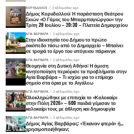
ΚΟΡΥΔΑΛΛΟΣ
2 εβδομάδες ago
Δήμος Κορυδαλλού: Η παράσταση Θεάτρου
Σκιών «Ο Γάμος του Μπαρμπαγιώργου» την
Τρίτη 28 Ιουλίου – 20:30 – Πλατεία Δημαρχείου
ΑΓΙΑ ΒΑΡΒΑΡΑ
2 εβδομάδες ago
Στην ιδιοκτησία του Δήμου το πρώτο
οικόπεδο πίσω από το Δημαρχείο – Μπαίνει
σε τροχιά το έργο του υπόγειου πάρκινγκ
ΑΓΙΑ ΒΑΡΒΑΡΑ
2 εβδομάδες ago
Θεομηνία στη Δυτική Αθήνα: Η άμεση
κινητοποίηση περιόρισε τα προβλήματα στην
Αγία Βαρβάρα – Τι ισχύει για το επίμαχο
σημείο στα όρια με το Αιγάλεω
ΑΓΙΑ ΒΑΡΒΑΡΑ
2 εβδομάδες ago
Ολοκληρώθηκε με επιτυχία το «Καλοκαίρι
στην Πόλη 2026» – 600 παιδιά γέμισαν το
καλοκαίρι τους με άθληση και δημιουργία
ΑΓΙΑ ΒΑΡΒΑΡΑ
2 εβδομάδες ago
Δήμος Αγίας Βαρβάρας: «Έκαναν φτερά» ή…
χρησιμοποιήθηκαν;