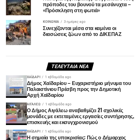
πρόποδες του βουνού τα μεσάνυχτα –
«Πρόσκληση στη φωτιά»
ΚΟΙΝΩΝΊΑ
3 ημέρες ago
Συνεχίζονται μέσα στα καμένα οι
διασώσεις ζώων από το ΔΙΚΕΠΑΖ
ΤΕΛΕΥΤΑΊΑ ΝΈΑ
ΧΑΪΔΑΡΙ
1 εβδομάδα ago
Δήμος Χαϊδαρίου – Ευχαριστήριο μήνυμα του
Παλαιστίνιου Πρέσβη προς την Δημοτική
Αρχή Χαϊδαρίου
ΑΙΓΑΛΕΩ
1 εβδομάδα ago
Ο Δήμος Αιγάλεω αναβαθμίζει 21 σχολικές
μονάδες με εκτεταμένες εργασίες συντήρησης,
επισκευής και εκσυγχρονισμού
ΧΑΪΔΑΡΙ
1 εβδομάδα ago
Η σημαία της υποκρισίας: Πώς ο Δήμαρχος