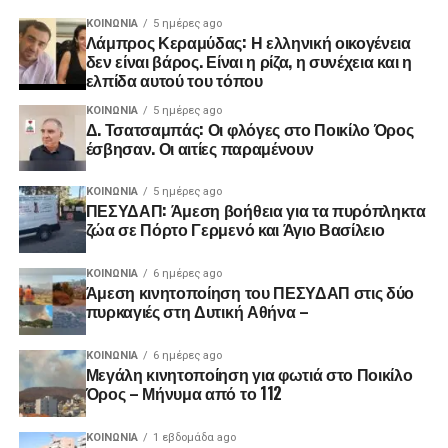
ΚΟΙΝΩΝΊΑ
5 ημέρες ago
Λάμπρος Κεραμύδας: Η ελληνική οικογένεια
δεν είναι βάρος. Είναι η ρίζα, η συνέχεια και η
ελπίδα αυτού του τόπου
ΚΟΙΝΩΝΊΑ
5 ημέρες ago
Δ. Τσατσαμπάς: Οι φλόγες στο Ποικίλο Όρος
έσβησαν. Οι αιτίες παραμένουν
ΚΟΙΝΩΝΊΑ
5 ημέρες ago
ΠΕΣΥΔΑΠ: Άμεση βοήθεια για τα πυρόπληκτα
ζώα σε Πόρτο Γερμενό και Άγιο Βασίλειο
ΚΟΙΝΩΝΊΑ
6 ημέρες ago
Άμεση κινητοποίηση του ΠΕΣΥΔΑΠ στις δύο
πυρκαγιές στη Δυτική Αθήνα –
ΚΟΙΝΩΝΊΑ
6 ημέρες ago
Μεγάλη κινητοποίηση για φωτιά στο Ποικίλο
Όρος – Μήνυμα από το 112
ΚΟΙΝΩΝΊΑ
1 εβδομάδα ago