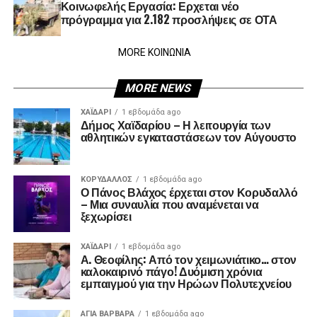
Κοινωφελής Εργασία: Ερχεται νέο
πρόγραμμα για 2.182 προσλήψεις σε ΟΤΑ
MORE ΚΟΙΝΩΝΙΑ
MORE NEWS
ΧΑΪΔΑΡΙ
1 εβδομάδα ago
Δήμος Χαϊδαρίου – Η λειτουργία των
αθλητικών εγκαταστάσεων τον Αύγουστο
ΚΟΡΥΔΑΛΛΟΣ
1 εβδομάδα ago
Ο Πάνος Βλάχος έρχεται στον Κορυδαλλό
– Μια συναυλία που αναμένεται να
ξεχωρίσει
ΧΑΪΔΑΡΙ
1 εβδομάδα ago
Α. Θεοφίλης: Από τον χειμωνιάτικο… στον
καλοκαιρινό πάγο! ​Δυόμιση χρόνια
εμπαιγμού για την Ηρώων Πολυτεχνείου
ΑΓΙΑ ΒΑΡΒΑΡΑ
1 εβδομάδα ago