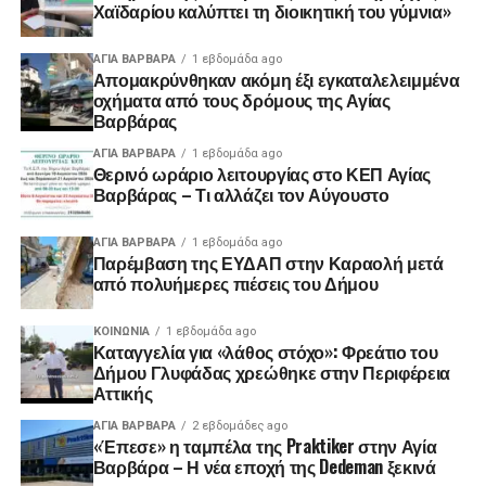
Χαϊδαρίου καλύπτει τη διοικητική του γύμνια»
ΑΓΙΑ ΒΑΡΒΑΡΑ
1 εβδομάδα ago
Απομακρύνθηκαν ακόμη έξι εγκαταλελειμμένα
οχήματα από τους δρόμους της Αγίας
Βαρβάρας
ΑΓΙΑ ΒΑΡΒΑΡΑ
1 εβδομάδα ago
Θερινό ωράριο λειτουργίας στο ΚΕΠ Αγίας
Βαρβάρας – Τι αλλάζει τον Αύγουστο
ΑΓΙΑ ΒΑΡΒΑΡΑ
1 εβδομάδα ago
Παρέμβαση της ΕΥΔΑΠ στην Καραολή μετά
από πολυήμερες πιέσεις του Δήμου
ΚΟΙΝΩΝΊΑ
1 εβδομάδα ago
Καταγγελία για «λάθος στόχο»: Φρεάτιο του
Δήμου Γλυφάδας χρεώθηκε στην Περιφέρεια
Αττικής
ΑΓΙΑ ΒΑΡΒΑΡΑ
2 εβδομάδες ago
«Έπεσε» η ταμπέλα της Praktiker στην Αγία
Βαρβάρα – Η νέα εποχή της Dedeman ξεκινά