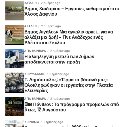
ΧΑΪΔΑΡΙ
2 ημέρες ago
Δήμος Χαϊδαρίου – Εργασίες καθαρισμού στο
Άλσος Δαφνίου
ΑΙΓΑΛΕΩ
2 ημέρες ago
Δήμος Αιγάλεω: Μια αγκαλιά αρκεί… για να
αλλάξει μια ζωή! – Γίνε Ανάδοχος ενός
Αδέσποτου Σκύλου
ΑΓΙΑ ΒΑΡΒΑΡΑ
2 ημέρες ago
Η αλληλεγγύη μεταξύ των Δήμων
αποδεικνύεται στην πράξη
ΚΟΡΥΔΑΛΛΟΣ
2 ημέρες ago
Γ. Δημόπουλος: «Τέρμα τα βάσανά μας» –
Ολοκληρώθηκαν οι εργασίες στην Πλατεία
Ελευθερίας
ΑΓΙΑ ΒΑΡΒΑΡΑ
2 ημέρες ago
Cine Πάνθεον: Το πρόγραμμα προβολών από
6 έως 12 Αυγούστου
ΚΟΙΝΩΝΊΑ
2 ημέρες ago