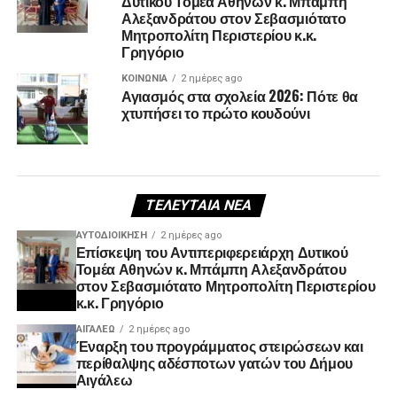
Δυτικού Τομέα Αθηνών κ. Μπάμπη
Αλεξανδράτου στον Σεβασμιότατο
Μητροπολίτη Περιστερίου κ.κ.
Γρηγόριο
ΚΟΙΝΩΝΊΑ
2 ημέρες ago
Αγιασμός στα σχολεία 2026: Πότε θα
χτυπήσει το πρώτο κουδούνι
ΤΕΛΕΥΤΑΊΑ ΝΈΑ
ΑΥΤΟΔΙΟΊΚΗΣΗ
2 ημέρες ago
Επίσκεψη του Αντιπεριφερειάρχη Δυτικού
Τομέα Αθηνών κ. Μπάμπη Αλεξανδράτου
στον Σεβασμιότατο Μητροπολίτη Περιστερίου
κ.κ. Γρηγόριο
ΑΙΓΑΛΕΩ
2 ημέρες ago
Έναρξη του προγράμματος στειρώσεων και
περίθαλψης αδέσποτων γατών του Δήμου
Αιγάλεω