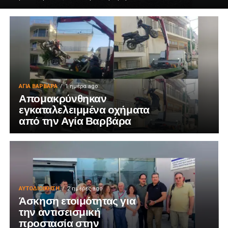
ΑΓΙΑ ΒΑΡΒΑΡΑ
1 ημέρα ago
Απομακρύνθηκαν
εγκαταλελειμμένα οχήματα
από την Αγία Βαρβάρα
ΑΥΤΟΔΙΟΊΚΗΣΗ
2 ημέρες ago
Άσκηση ετοιμότητας για
την αντισεισμική
προστασία στην