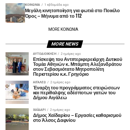
ΚΟΙΝΩΝΊΑ
1 εβδομάδα ago
Μεγάλη κινητοποίηση για φωτιά στο Ποικίλο
Όρος – Μήνυμα από το 112
MORE ΚΟΙΝΩΝΙΑ
MORE NEWS
ΑΥΤΟΔΙΟΊΚΗΣΗ
2 ημέρες ago
Επίσκεψη του Αντιπεριφερειάρχη Δυτικού
Τομέα Αθηνών κ. Μπάμπη Αλεξανδράτου
στον Σεβασμιότατο Μητροπολίτη
Περιστερίου κ.κ. Γρηγόριο
ΑΙΓΑΛΕΩ
2 ημέρες ago
Έναρξη του προγράμματος στειρώσεων
και περίθαλψης αδέσποτων γατών του
Δήμου Αιγάλεω
ΧΑΪΔΑΡΙ
2 ημέρες ago
Δήμος Χαϊδαρίου – Εργασίες καθαρισμού
στο Άλσος Δαφνίου