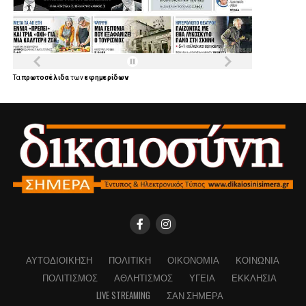
Τα
πρωτοσέλιδα
των
εφημερίδων
ΑΥΤΟΔΙΟΊΚΗΣΗ
ΠΟΛΙΤΙΚΉ
ΟΙΚΟΝΟΜΊΑ
ΚΟΙΝΩΝΊΑ
ΠΟΛΙΤΙΣΜΌΣ
ΑΘΛΗΤΙΣΜΌΣ
ΥΓΕΊΑ
ΕΚΚΛΗΣΊΑ
LIVE STREAMING
ΣΑΝ ΣΉΜΕΡΑ