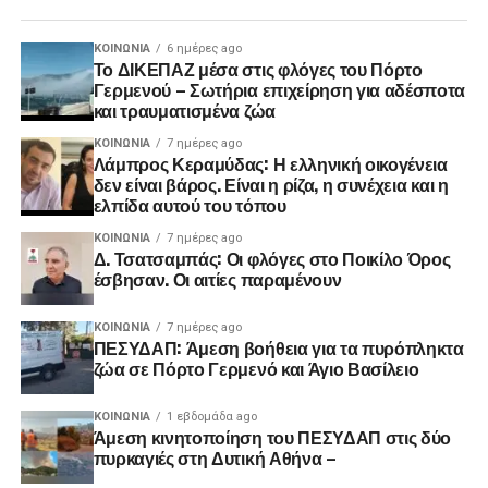
ΚΟΙΝΩΝΊΑ
6 ημέρες ago
Το ΔΙΚΕΠΑΖ μέσα στις φλόγες του Πόρτο
Γερμενού – Σωτήρια επιχείρηση για αδέσποτα
και τραυματισμένα ζώα
ΚΟΙΝΩΝΊΑ
7 ημέρες ago
Λάμπρος Κεραμύδας: Η ελληνική οικογένεια
δεν είναι βάρος. Είναι η ρίζα, η συνέχεια και η
ελπίδα αυτού του τόπου
ΚΟΙΝΩΝΊΑ
7 ημέρες ago
Δ. Τσατσαμπάς: Οι φλόγες στο Ποικίλο Όρος
έσβησαν. Οι αιτίες παραμένουν
ΚΟΙΝΩΝΊΑ
7 ημέρες ago
ΠΕΣΥΔΑΠ: Άμεση βοήθεια για τα πυρόπληκτα
ζώα σε Πόρτο Γερμενό και Άγιο Βασίλειο
ΚΟΙΝΩΝΊΑ
1 εβδομάδα ago
Άμεση κινητοποίηση του ΠΕΣΥΔΑΠ στις δύο
πυρκαγιές στη Δυτική Αθήνα –