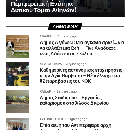
Περιφερειακή Ενότητα
Δυτικού Τομέα Αθηνών!
ΔΗΜΟΦΙΛΉ
ΑΙΓΑΛΕΩ
2 ημέρες ago
Δήμος Αιγάλεω: Μια αγκαλιά αρκεί… για
να αλλάξει μια ζωή! – Γίνε Ανάδοχος
ενός Αδέσποτου Σκύλου
ΑΓΙΑ ΒΑΡΒΑΡΑ
3 ημέρες ago
Καθημερινές αστυνομικές επιχειρήσεις
στην Αγία Βαρβάρα – Νέοι έλεγχοι και
62 παραβάσεις του ΚΟΚ
ΧΑΪΔΑΡΙ
2 ημέρες ago
Δήμος Χαϊδαρίου – Εργασίες
καθαρισμού στο Άλσος Δαφνίου
ΑΥΤΟΔΙΟΊΚΗΣΗ
2 ημέρες ago
Επίσκεψη του Αντιπεριφερειάρχη