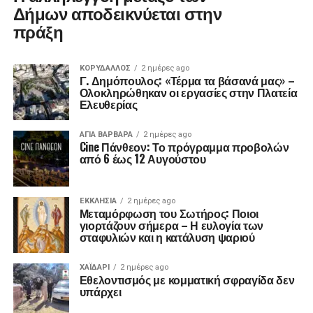
Δήμων αποδεικνύεται στην
πράξη
ΚΟΡΥΔΑΛΛΟΣ
2 ημέρες ago
Γ. Δημόπουλος: «Τέρμα τα βάσανά μας» –
Ολοκληρώθηκαν οι εργασίες στην Πλατεία
Ελευθερίας
ΑΓΙΑ ΒΑΡΒΑΡΑ
2 ημέρες ago
Cine Πάνθεον: Το πρόγραμμα προβολών
από 6 έως 12 Αυγούστου
ΕΚΚΛΗΣΊΑ
2 ημέρες ago
Μεταμόρφωση του Σωτήρος: Ποιοι
γιορτάζουν σήμερα – Η ευλογία των
σταφυλιών και η κατάλυση ψαριού
ΧΑΪΔΑΡΙ
2 ημέρες ago
Εθελοντισμός με κομματική σφραγίδα δεν
υπάρχει