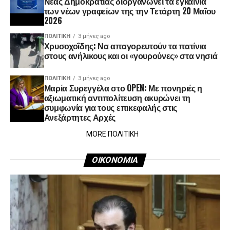
Νέας Δημοκρατίας διοργανώνει τα εγκαίνια
των νέων γραφείων της την Τετάρτη 20 Μαΐου
2026
ΠΟΛΙΤΙΚΉ
3 μήνες ago
Χρυσοχοΐδης: Να απαγορευτούν τα πατίνια
στους ανήλικους και οι «γουρούνες» στα νησιά
ΠΟΛΙΤΙΚΉ
3 μήνες ago
Μαρία Συρεγγέλα στο OPEN: Με πονηριές η
αξιωματική αντιπολίτευση ακυρώνει τη
συμφωνία για τους επικεφαλής στις
Ανεξάρτητες Αρχές
MORE ΠΟΛΙΤΙΚΗ
ΟΙΚΟΝΟΜΙΑ