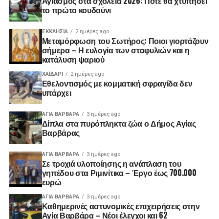
Αγιασμός στα σχολεία 2026: Πότε θα χτυπήσει
το πρώτο κουδούνι
ΕΚΚΛΗΣΊΑ
2 ημέρες ago
Μεταμόρφωση του Σωτήρος: Ποιοι γιορτάζουν
σήμερα – Η ευλογία των σταφυλιών και η
κατάλυση ψαριού
ΧΑΪΔΑΡΙ
2 ημέρες ago
Εθελοντισμός με κομματική σφραγίδα δεν
υπάρχει
ΑΓΙΑ ΒΑΡΒΑΡΑ
3 ημέρες ago
Δίπλα στα πυρόπληκτα ζώα ο Δήμος Αγίας
Βαρβάρας
ΑΓΙΑ ΒΑΡΒΑΡΑ
3 ημέρες ago
Σε τροχιά υλοποίησης η ανάπλαση του
γηπέδου στα Ριμινίτικα – Έργο έως 700.000
ευρώ
ΑΓΙΑ ΒΑΡΒΑΡΑ
3 ημέρες ago
Καθημερινές αστυνομικές επιχειρήσεις στην
Αγία Βαρβάρα – Νέοι έλεγχοι και 62