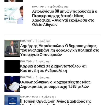
ΠΟΛΙΤΙΚΉ
4 εβδομάδες ago
Απολογισμό 30 μηνών παρουσιάζει ο
Περιφερειάρχης Αττικής Νίκος
Χαρδαλιάς – Ανοιχτή εκδήλωση στο
Ωδείο Αθηνών
ΠΟΛΙΤΙΚΉ
2 μήνες ago
Δημήτρης Μαρκόπουλος: Ο δημοσιογράφος
που αναλαμβάνει τη φορολογική πολιτική στο
Υπουργείο Οικονομικών
ΠΟΛΙΤΙΚΉ
3 μήνες ago
Καρφιά Δούκα σε Διαμαντοπούλου και
Καστανίδη σε Ανδρουλάκη
ΠΟΛΙΤΙΚΉ
3 μήνες ago
Ολοκληρώθηκαν οι αρχαιρεσίες της Νέας
Δημοκρατίας με συμμετοχή 1.683 μελών
ΑΓΙΑ ΒΑΡΒΑΡΑ
3 μήνες ago
H Τοπική Οργάνωση Αγίας Βαρβάρας της