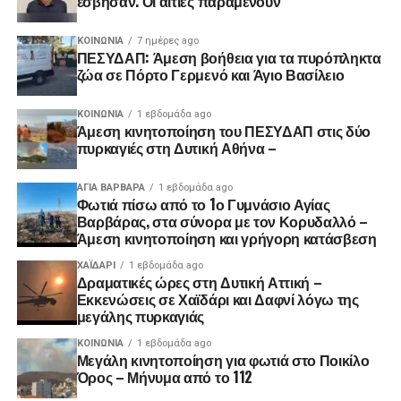
έσβησαν. Οι αιτίες παραμένουν
ΚΟΙΝΩΝΊΑ
7 ημέρες ago
ΠΕΣΥΔΑΠ: Άμεση βοήθεια για τα πυρόπληκτα
ζώα σε Πόρτο Γερμενό και Άγιο Βασίλειο
ΚΟΙΝΩΝΊΑ
1 εβδομάδα ago
Άμεση κινητοποίηση του ΠΕΣΥΔΑΠ στις δύο
πυρκαγιές στη Δυτική Αθήνα –
ΑΓΙΑ ΒΑΡΒΑΡΑ
1 εβδομάδα ago
Φωτιά πίσω από το 1ο Γυμνάσιο Αγίας
Βαρβάρας, στα σύνορα με τον Κορυδαλλό –
Άμεση κινητοποίηση και γρήγορη κατάσβεση
ΧΑΪΔΑΡΙ
1 εβδομάδα ago
Δραματικές ώρες στη Δυτική Αττική –
Εκκενώσεις σε Χαϊδάρι και Δαφνί λόγω της
μεγάλης πυρκαγιάς
ΚΟΙΝΩΝΊΑ
1 εβδομάδα ago
Μεγάλη κινητοποίηση για φωτιά στο Ποικίλο
Όρος – Μήνυμα από το 112