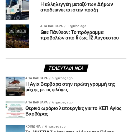
Η αλληλεγγύη μεταξύ των Δήμων
αποδεικνύεται στην πράξη
ΑΓΙΑ ΒΑΡΒΑΡΑ
1 ημέρα ago
Cine Πάνθεον: Το πρόγραμμα
προβολών από 6 έως 12 Αυγούστου
ΤΕΛΕΥΤΑΊΑ ΝΈΑ
ΑΓΙΑ ΒΑΡΒΑΡΑ
5 ημέρες ago
Η Αγία Βαρβάρα στην πρώτη γραμμή της
μάχης με τις φλόγες
ΑΓΙΑ ΒΑΡΒΑΡΑ
6 ημέρες ago
Θερινό ωράριο λειτουργίας για το ΚΕΠ Αγίας
Βαρβάρας
ΚΟΙΝΩΝΊΑ
6 ημέρες ago
Το ΔΙΚΕΠΑΖ μέσα στις φλόγες του Πόρτο