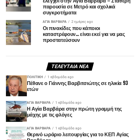
έλεγχοι στην Αγία Βαρβάρα – Σταθερή
παρουσία σε Μετρό και σχολικά
συγκροτήματα
ΑΓΙΑ ΒΑΡΒΑΡΑ
2 ημέρες ago
Οι πινακίδες που κάποιοι
καταστρέφουν… είναι εκεί για να μας
προστατεύσουν
ΤΕΛΕΥΤΑΊΑ ΝΈΑ
ΠΟΛΙΤΙΚΉ
1 εβδομάδα ago
Πέθανε ο Γιάννης Βαρβιτσιώτης σε ηλικία 93
ετών
ΑΓΙΑ ΒΑΡΒΑΡΑ
1 εβδομάδα ago
Η Αγία Βαρβάρα στην πρώτη γραμμή της
μάχης με τις φλόγες
ΑΓΙΑ ΒΑΡΒΑΡΑ
1 εβδομάδα ago
Θερινό ωράριο λειτουργίας για το ΚΕΠ Αγίας
Βαρβάρας