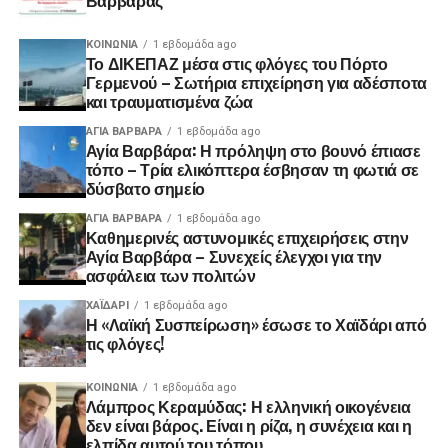
ΚΟΙΝΩΝΊΑ
1 εβδομάδα ago
Το ΔΙΚΕΠΑΖ μέσα στις φλόγες του Πόρτο
Γερμενού – Σωτήρια επιχείρηση για αδέσποτα
και τραυματισμένα ζώα
ΑΓΙΑ ΒΑΡΒΑΡΑ
1 εβδομάδα ago
Αγία Βαρβάρα: Η πρόληψη στο βουνό έπιασε
τόπο – Τρία ελικόπτερα έσβησαν τη φωτιά σε
δύσβατο σημείο
ΑΓΙΑ ΒΑΡΒΑΡΑ
1 εβδομάδα ago
Καθημερινές αστυνομικές επιχειρήσεις στην
Αγία Βαρβάρα – Συνεχείς έλεγχοι για την
ασφάλεια των πολιτών
ΧΑΪΔΑΡΙ
1 εβδομάδα ago
Η «Λαϊκή Συσπείρωση» έσωσε το Χαϊδάρι από
τις φλόγες!
ΚΟΙΝΩΝΊΑ
1 εβδομάδα ago
Λάμπρος Κεραμύδας: Η ελληνική οικογένεια
δεν είναι βάρος. Είναι η ρίζα, η συνέχεια και η
ελπίδα αυτού του τόπου