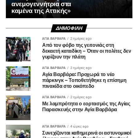
ανεμογεννήτρια στα
καμένα της Αττικής»
ΔΗΜΟΦΙΛΉ
ΑΓΙΑ ΒΑΡΒΑΡΑ
2 ημέρες ago
Από τον φόβο της γειτονιάς στη
δεκαετή καταδίκη – Όταν οι πολίτες δεν
γυρίζουν την πλάτη
ΑΓΙΑ ΒΑΡΒΑΡΑ
2 ημέρες ago
Αγία Βαρβάρα: Προχωρά το νέο
πάρκινγκ – Τοποθετήθηκε η επίσημη
πινακίδα στο οικόπεδο
ΑΓΙΑ ΒΑΡΒΑΡΑ
2 ημέρες ago
Με λαμπρότητα ο εορτασμός της Αγίας
Παρασκευής στην Αγία Βαρβάρα
ΑΓΙΑ ΒΑΡΒΑΡΑ
4 ώρες ago
Συνεχίζονται καθημερινά οι αστυνομικοί