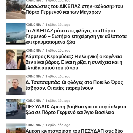
ΚΟΙΝΩΝΊΑ
1 εβδομάδα ago
Διασώστες του ΔΙΚΕΠΑΖ στην «κόλαση» του
Πόρτο Γερμενού και των Μεγάρων
ΚΟΙΝΩΝΊΑ
1 εβδομάδα ago
Το ΔΙΚΕΠΑΖ μέσα στις φλόγες του Πόρτο
Γερμενού – Σωτήρια επιχείρηση για αδέσποτα
και τραυματισμένα ζώα
ΚΟΙΝΩΝΊΑ
1 εβδομάδα ago
Λάμπρος Κεραμύδας: Η ελληνική οικογένεια
δεν είναι βάρος. Είναι η ρίζα, η συνέχεια και η
ελπίδα αυτού του τόπου
ΚΟΙΝΩΝΊΑ
1 εβδομάδα ago
Δ. Τσατσαμπάς: Οι φλόγες στο Ποικίλο Όρος
έσβησαν. Οι αιτίες παραμένουν
ΚΟΙΝΩΝΊΑ
1 εβδομάδα ago
ΠΕΣΥΔΑΠ: Άμεση βοήθεια για τα πυρόπληκτα
ζώα σε Πόρτο Γερμενό και Άγιο Βασίλειο
ΚΟΙΝΩΝΊΑ
1 εβδομάδα ago
Άμεση κινητοποίηση του ΠΕΣΥΔΑΠ στις δύο