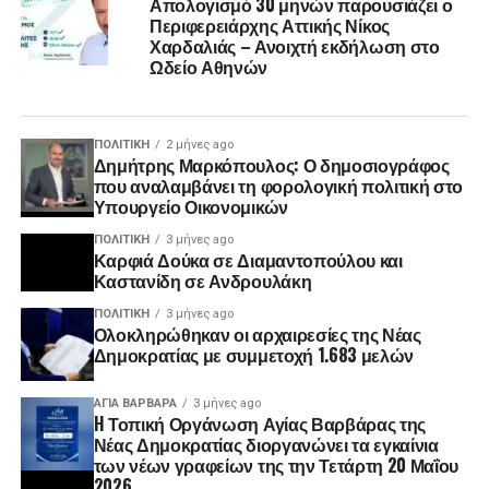
Απολογισμό 30 μηνών παρουσιάζει ο
Περιφερειάρχης Αττικής Νίκος
Χαρδαλιάς – Ανοιχτή εκδήλωση στο
Ωδείο Αθηνών
ΠΟΛΙΤΙΚΉ
2 μήνες ago
Δημήτρης Μαρκόπουλος: Ο δημοσιογράφος
που αναλαμβάνει τη φορολογική πολιτική στο
Υπουργείο Οικονομικών
ΠΟΛΙΤΙΚΉ
3 μήνες ago
Καρφιά Δούκα σε Διαμαντοπούλου και
Καστανίδη σε Ανδρουλάκη
ΠΟΛΙΤΙΚΉ
3 μήνες ago
Ολοκληρώθηκαν οι αρχαιρεσίες της Νέας
Δημοκρατίας με συμμετοχή 1.683 μελών
ΑΓΙΑ ΒΑΡΒΑΡΑ
3 μήνες ago
H Τοπική Οργάνωση Αγίας Βαρβάρας της
Νέας Δημοκρατίας διοργανώνει τα εγκαίνια
των νέων γραφείων της την Τετάρτη 20 Μαΐου
2026