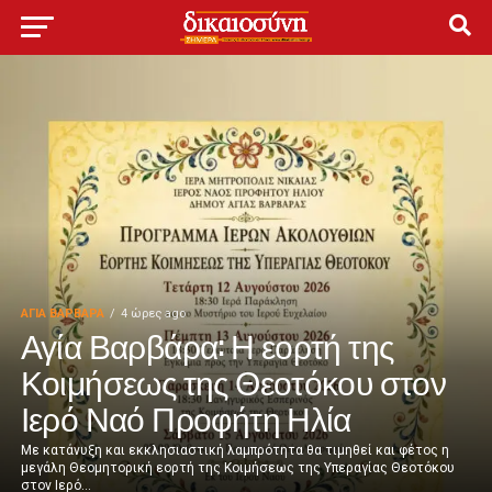
ΑΓΙΑ ΒΑΡΒΑΡΑ
4 ώρες ago
Αγία Βαρβάρα: Η εορτή της
Κοιμήσεως της Θεοτόκου στον
Ιερό Ναό Προφήτη Ηλία
Με κατάνυξη και εκκλησιαστική λαμπρότητα θα τιμηθεί και φέτος η
μεγάλη Θεομητορική εορτή της Κοιμήσεως της Υπεραγίας Θεοτόκου
στον Ιερό...