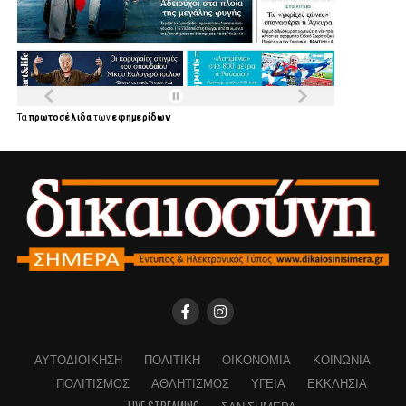
Τα
πρωτοσέλιδα
των
εφημερίδων
ΑΥΤΟΔΙΟΊΚΗΣΗ
ΠΟΛΙΤΙΚΉ
ΟΙΚΟΝΟΜΊΑ
ΚΟΙΝΩΝΊΑ
ΠΟΛΙΤΙΣΜΌΣ
ΑΘΛΗΤΙΣΜΌΣ
ΥΓΕΊΑ
ΕΚΚΛΗΣΊΑ