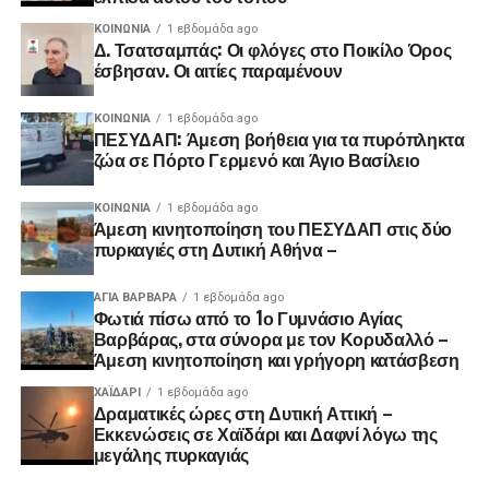
ΚΟΙΝΩΝΊΑ
1 εβδομάδα ago
Δ. Τσατσαμπάς: Οι φλόγες στο Ποικίλο Όρος
έσβησαν. Οι αιτίες παραμένουν
ΚΟΙΝΩΝΊΑ
1 εβδομάδα ago
ΠΕΣΥΔΑΠ: Άμεση βοήθεια για τα πυρόπληκτα
ζώα σε Πόρτο Γερμενό και Άγιο Βασίλειο
ΚΟΙΝΩΝΊΑ
1 εβδομάδα ago
Άμεση κινητοποίηση του ΠΕΣΥΔΑΠ στις δύο
πυρκαγιές στη Δυτική Αθήνα –
ΑΓΙΑ ΒΑΡΒΑΡΑ
1 εβδομάδα ago
Φωτιά πίσω από το 1ο Γυμνάσιο Αγίας
Βαρβάρας, στα σύνορα με τον Κορυδαλλό –
Άμεση κινητοποίηση και γρήγορη κατάσβεση
ΧΑΪΔΑΡΙ
1 εβδομάδα ago
Δραματικές ώρες στη Δυτική Αττική –
Εκκενώσεις σε Χαϊδάρι και Δαφνί λόγω της
μεγάλης πυρκαγιάς