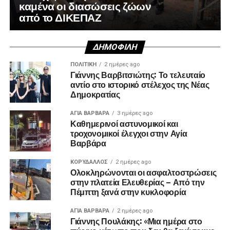
καμένα οι διασώσεις ζώων
από το ΔΙΚΕΠΑΖ
ΔΗΜΟΦΙΛΉ
ΠΟΛΙΤΙΚΉ
2 ημέρες ago
Γιάννης Βαρβιτσιώτης: Το τελευταίο
αντίο στο ιστορικό στέλεχος της Νέας
Δημοκρατίας
ΑΓΙΑ ΒΑΡΒΑΡΑ
3 ημέρες ago
Καθημερινοί αστυνομικοί και
τροχονομικοί έλεγχοι στην Αγία
Βαρβάρα
ΚΟΡΥΔΑΛΛΟΣ
2 ημέρες ago
Ολοκληρώνονται οι ασφαλτοστρώσεις
στην πλατεία Ελευθερίας – Από την
Πέμπτη ξανά στην κυκλοφορία
ΑΓΙΑ ΒΑΡΒΑΡΑ
2 ημέρες ago
Γιάννης Πουλάκης: «Μια ημέρα στο