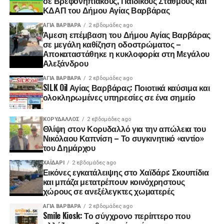
σε Βρεφονηπιακούς, Παιδικούς Σταθμούς και
ΚΔΑΠ του Δήμου Αγίας Βαρβάρας
ΑΓΙΑ ΒΑΡΒΑΡΑ
2 εβδομάδες ago
Άμεση επέμβαση του Δήμου Αγίας Βαρβάρας
σε μεγάλη καθίζηση οδοστρώματος –
Αποκαταστάθηκε η κυκλοφορία στη Μεγάλου
Αλεξάνδρου
ΑΓΙΑ ΒΑΡΒΑΡΑ
2 εβδομάδες ago
SILK Oil Αγίας Βαρβάρας: Ποιοτικά καύσιμα και
ολοκληρωμένες υπηρεσίες σε ένα σημείο
ΚΟΡΥΔΑΛΛΟΣ
2 εβδομάδες ago
Θλίψη στον Κορυδαλλό για την απώλεια του
Νικόλαου Καπνίση – Το συγκινητικό «αντίο»
του Δημάρχου
ΧΑΪΔΑΡΙ
2 εβδομάδες ago
Εικόνες εγκατάλειψης στο Χαϊδάρι: Σκουπίδια
και μπάζα μετατρέπουν κοινόχρηστους
χώρους σε ανεξέλεγκτες χωματερές
ΑΓΙΑ ΒΑΡΒΑΡΑ
2 εβδομάδες ago
Smile Kiosk: Το σύγχρονο περίπτερο που