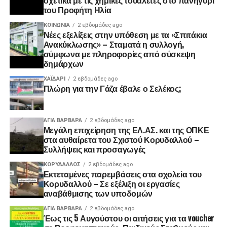
του Προφήτη Ηλία
ΚΟΙΝΩΝΊΑ
2 εβδομάδες ago
Νέες εξελίξεις στην υπόθεση με τα «Σπιτάκια
Ανακύκλωσης» – Σταματά η συλλογή,
σύμφωνα με πληροφορίες από σύσκεψη
δημάρχων
ΧΑΪΔΑΡΙ
2 εβδομάδες ago
Πλώρη για την Γάζα έβαλε ο Σελέκος;
ΑΓΙΑ ΒΑΡΒΑΡΑ
2 εβδομάδες ago
Μεγάλη επιχείρηση της ΕΛ.ΑΣ. και της ΟΠΚΕ
στα αυθαίρετα του Σχιστού Κορυδαλλού –
Συλλήψεις και προσαγωγές
ΚΟΡΥΔΑΛΛΟΣ
2 εβδομάδες ago
Εκτεταμένες παρεμβάσεις στα σχολεία του
Κορυδαλλού – Σε εξέλιξη οι εργασίες
αναβάθμισης των υποδομών
ΑΓΙΑ ΒΑΡΒΑΡΑ
2 εβδομάδες ago
Έως τις 5 Αυγούστου οι αιτήσεις για τα voucher