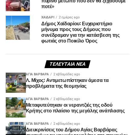
πύρινο μέτωπο που δεν θα ξεχάσουμε
ποτέ»
ΧΑΪΔΑΡΙ
2 ημέρες ago
Δήμος Χαϊδαρίου: Ευχαριστήριο
μήνυμα προς τους Δήμους που
συνέδραμαν για την κατάσβεση της
φωτιάς στο Ποικίλο Όρος
ΤΕΛΕΥΤΑΊΑ ΝΈΑ
ΑΓΙΑ ΒΑΡΒΑΡΑ
2 εβδομάδες ago
Λ. Μίχος: Αντιμετωπίστηκαν άμεσα τα
προβλήματα της θεομηνίας
ΑΓΙΑ ΒΑΡΒΑΡΑ
2 εβδομάδες ago
Μεταφυτεύτηκαν οι νεραντζιές της οδού
Κρήτης στο πλαίσιο της μεγάλης ανάπλασης
ΑΓΙΑ ΒΑΡΒΑΡΑ
2 εβδομάδες ago
Διευκρινίσεις του Δήμου Αγίας Βαρβάρας
σχετικά με τις χημικές τουαλέτες στο πανηγύρι