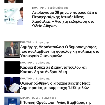
ΠΟΛΙΤΙΚΉ
3 εβδομάδες ago
Απολογισμό 30 μηνών παρουσιάζει ο
Περιφερειάρχης Αττικής Νίκος
Χαρδαλιάς – Ανοιχτή εκδήλωση στο
Ωδείο Αθηνών
ΠΟΛΙΤΙΚΉ
2 μήνες ago
Δημήτρης Μαρκόπουλος: Ο δημοσιογράφος
που αναλαμβάνει τη φορολογική πολιτική στο
Υπουργείο Οικονομικών
ΠΟΛΙΤΙΚΉ
2 μήνες ago
Καρφιά Δούκα σε Διαμαντοπούλου και
Καστανίδη σε Ανδρουλάκη
ΠΟΛΙΤΙΚΉ
3 μήνες ago
Ολοκληρώθηκαν οι αρχαιρεσίες της Νέας
Δημοκρατίας με συμμετοχή 1.683 μελών
ΑΓΙΑ ΒΑΡΒΑΡΑ
3 μήνες ago
H Τοπική Οργάνωση Αγίας Βαρβάρας της