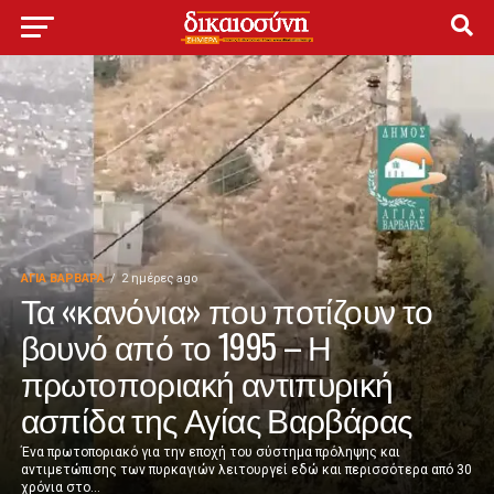
ΑΓΙΑ ΒΑΡΒΑΡΑ
2 ημέρες ago
Τα «κανόνια» που ποτίζουν το
βουνό από το 1995 – Η
πρωτοποριακή αντιπυρική
ασπίδα της Αγίας Βαρβάρας
Ένα πρωτοποριακό για την εποχή του σύστημα πρόληψης και
αντιμετώπισης των πυρκαγιών λειτουργεί εδώ και περισσότερα από 30
χρόνια στο...