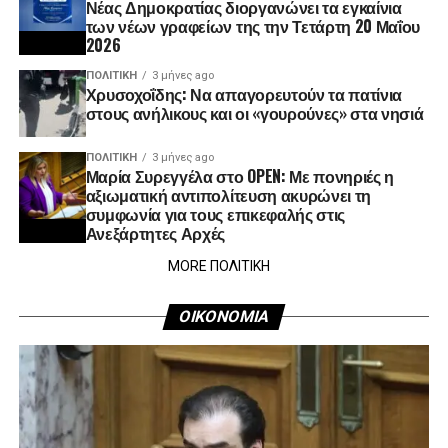
Νέας Δημοκρατίας διοργανώνει τα εγκαίνια
των νέων γραφείων της την Τετάρτη 20 Μαΐου
2026
ΠΟΛΙΤΙΚΉ
3 μήνες ago
Χρυσοχοΐδης: Να απαγορευτούν τα πατίνια
στους ανήλικους και οι «γουρούνες» στα νησιά
ΠΟΛΙΤΙΚΉ
3 μήνες ago
Μαρία Συρεγγέλα στο OPEN: Με πονηριές η
αξιωματική αντιπολίτευση ακυρώνει τη
συμφωνία για τους επικεφαλής στις
Ανεξάρτητες Αρχές
MORE ΠΟΛΙΤΙΚΗ
ΟΙΚΟΝΟΜΙΑ