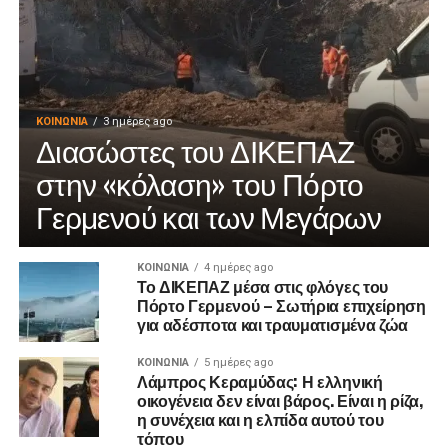
ΚΟΙΝΩΝΊΑ
3 ημέρες ago
Διασώστες του ΔΙΚΕΠΑΖ
στην «κόλαση» του Πόρτο
Γερμενού και των Μεγάρων
ΚΟΙΝΩΝΊΑ
4 ημέρες ago
Το ΔΙΚΕΠΑΖ μέσα στις φλόγες του
Πόρτο Γερμενού – Σωτήρια επιχείρηση
για αδέσποτα και τραυματισμένα ζώα
ΚΟΙΝΩΝΊΑ
5 ημέρες ago
Λάμπρος Κεραμύδας: Η ελληνική
οικογένεια δεν είναι βάρος. Είναι η ρίζα,
η συνέχεια και η ελπίδα αυτού του
τόπου