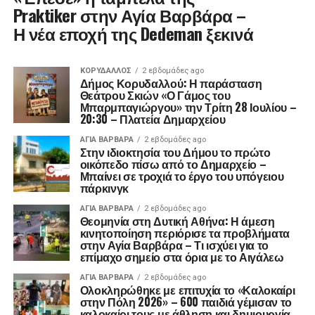
Praktiker στην Αγία Βαρβάρα –
Η νέα εποχή της Dedeman ξεκινά
ΚΟΡΥΔΑΛΛΟΣ
2 εβδομάδες ago
Δήμος Κορυδαλλού: Η παράσταση
Θεάτρου Σκιών «Ο Γάμος του
Μπαρμπαγιώργου» την Τρίτη 28 Ιουλίου –
20:30 – Πλατεία Δημαρχείου
ΑΓΙΑ ΒΑΡΒΑΡΑ
2 εβδομάδες ago
Στην ιδιοκτησία του Δήμου το πρώτο
οικόπεδο πίσω από το Δημαρχείο –
Μπαίνει σε τροχιά το έργο του υπόγειου
πάρκινγκ
ΑΓΙΑ ΒΑΡΒΑΡΑ
2 εβδομάδες ago
Θεομηνία στη Δυτική Αθήνα: Η άμεση
κινητοποίηση περιόρισε τα προβλήματα
στην Αγία Βαρβάρα – Τι ισχύει για το
επίμαχο σημείο στα όρια με το Αιγάλεω
ΑΓΙΑ ΒΑΡΒΑΡΑ
2 εβδομάδες ago
Ολοκληρώθηκε με επιτυχία το «Καλοκαίρι
στην Πόλη 2026» – 600 παιδιά γέμισαν το
καλοκαίρι τους με άθληση και δημιουργία