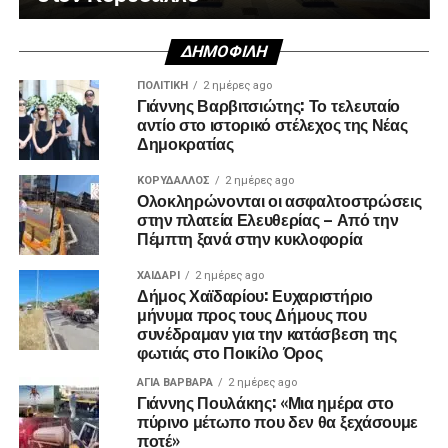
ΔΗΜΟΦΙΛΉ
ΠΟΛΙΤΙΚΉ
2 ημέρες ago
Γιάννης Βαρβιτσιώτης: Το τελευταίο
αντίο στο ιστορικό στέλεχος της Νέας
Δημοκρατίας
ΚΟΡΥΔΑΛΛΟΣ
2 ημέρες ago
Ολοκληρώνονται οι ασφαλτοστρώσεις
στην πλατεία Ελευθερίας – Από την
Πέμπτη ξανά στην κυκλοφορία
ΧΑΪΔΑΡΙ
2 ημέρες ago
Δήμος Χαϊδαρίου: Ευχαριστήριο
μήνυμα προς τους Δήμους που
συνέδραμαν για την κατάσβεση της
φωτιάς στο Ποικίλο Όρος
ΑΓΙΑ ΒΑΡΒΑΡΑ
2 ημέρες ago
Γιάννης Πουλάκης: «Μια ημέρα στο
πύρινο μέτωπο που δεν θα ξεχάσουμε
ποτέ»