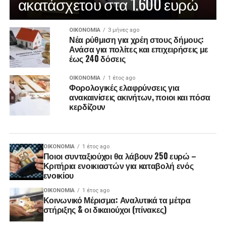
ακατάσχετου στα 1.600 ευρώ
ΟΙΚΟΝΟΜΊΑ
3 μήνες ago
Νέα ρύθμιση για χρέη στους δήμους:
Ανάσα για πολίτες και επιχειρήσεις με
έως 240 δόσεις
ΟΙΚΟΝΟΜΊΑ
1 έτος ago
Φορολογικές ελαφρύνσεις για
ανακαινίσεις ακινήτων, ποιοι και πόσα
κερδίζουν
ΟΙΚΟΝΟΜΊΑ
1 έτος ago
Ποιοι συνταξιούχοι θα λάβουν 250 ευρώ –
Κριτήρια ενοικιαστών για καταβολή ενός
ενοικίου
ΟΙΚΟΝΟΜΊΑ
1 έτος ago
Κοινωνικό Μέρισμα: Αναλυτικά τα μέτρα
στήριξης & οι δικαιούχοι (πίνακες)