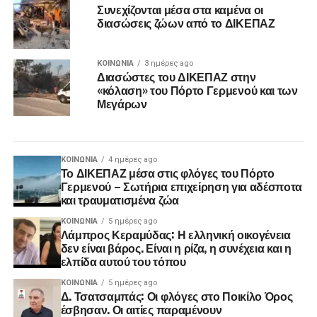
Συνεχίζονται μέσα στα καμένα οι
διασώσεις ζώων από το ΔΙΚΕΠΑΖ
ΚΟΙΝΩΝΊΑ
3 ημέρες ago
Διασώστες του ΔΙΚΕΠΑΖ στην
«κόλαση» του Πόρτο Γερμενού και των
Μεγάρων
ΚΟΙΝΩΝΊΑ
4 ημέρες ago
Το ΔΙΚΕΠΑΖ μέσα στις φλόγες του Πόρτο
Γερμενού – Σωτήρια επιχείρηση για αδέσποτα
και τραυματισμένα ζώα
ΚΟΙΝΩΝΊΑ
5 ημέρες ago
Λάμπρος Κεραμύδας: Η ελληνική οικογένεια
δεν είναι βάρος. Είναι η ρίζα, η συνέχεια και η
ελπίδα αυτού του τόπου
ΚΟΙΝΩΝΊΑ
5 ημέρες ago
Δ. Τσατσαμπάς: Οι φλόγες στο Ποικίλο Όρος
έσβησαν. Οι αιτίες παραμένουν