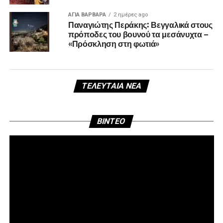
ΑΓΙΑ ΒΑΡΒΑΡΑ
2 ημέρες ago
Παναγιώτης Περάκης: Βεγγαλικά στους
πρόποδες του βουνού τα μεσάνυχτα –
«Πρόσκληση στη φωτιά»
ΤΕΛΕΥΤΑΊΑ ΝΈΑ
Πρ
BINTEO
Αν
Βί