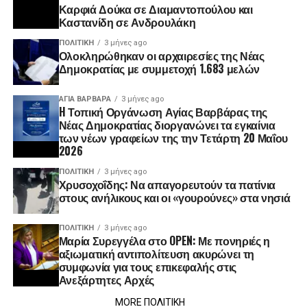
Καρφιά Δούκα σε Διαμαντοπούλου και
Καστανίδη σε Ανδρουλάκη
ΠΟΛΙΤΙΚΉ
3 μήνες ago
Ολοκληρώθηκαν οι αρχαιρεσίες της Νέας
Δημοκρατίας με συμμετοχή 1.683 μελών
ΑΓΙΑ ΒΑΡΒΑΡΑ
3 μήνες ago
H Τοπική Οργάνωση Αγίας Βαρβάρας της
Νέας Δημοκρατίας διοργανώνει τα εγκαίνια
των νέων γραφείων της την Τετάρτη 20 Μαΐου
2026
ΠΟΛΙΤΙΚΉ
3 μήνες ago
Χρυσοχοΐδης: Να απαγορευτούν τα πατίνια
στους ανήλικους και οι «γουρούνες» στα νησιά
ΠΟΛΙΤΙΚΉ
3 μήνες ago
Μαρία Συρεγγέλα στο OPEN: Με πονηριές η
αξιωματική αντιπολίτευση ακυρώνει τη
συμφωνία για τους επικεφαλής στις
Ανεξάρτητες Αρχές
MORE ΠΟΛΙΤΙΚΗ