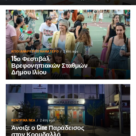
ΑΓΙΟΙ ΑΝΑΡΓΥΡΟΙ ΚΑΜΑΤΕΡΟ
2 έτη ago
15ο Φεστιβάλ
Βρεφονηπιακών Σταθμών
Δήμου Ιλίου
ΚΕΝΤΡΙΚΑ ΝΕΑ
2 έτη ago
Άνοιξε ο Cine Παράδεισος
στον Κορυδαλλό