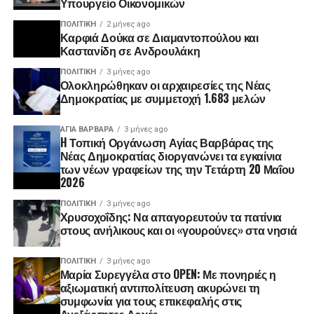
Υπουργείο Οικονομικών
ΠΟΛΙΤΙΚΉ
2 μήνες ago
Καρφιά Δούκα σε Διαμαντοπούλου και
Καστανίδη σε Ανδρουλάκη
ΠΟΛΙΤΙΚΉ
3 μήνες ago
Ολοκληρώθηκαν οι αρχαιρεσίες της Νέας
Δημοκρατίας με συμμετοχή 1.683 μελών
ΑΓΙΑ ΒΑΡΒΑΡΑ
3 μήνες ago
H Τοπική Οργάνωση Αγίας Βαρβάρας της
Νέας Δημοκρατίας διοργανώνει τα εγκαίνια
των νέων γραφείων της την Τετάρτη 20 Μαΐου
2026
ΠΟΛΙΤΙΚΉ
3 μήνες ago
Χρυσοχοΐδης: Να απαγορευτούν τα πατίνια
στους ανήλικους και οι «γουρούνες» στα νησιά
ΠΟΛΙΤΙΚΉ
3 μήνες ago
Μαρία Συρεγγέλα στο OPEN: Με πονηριές η
αξιωματική αντιπολίτευση ακυρώνει τη
συμφωνία για τους επικεφαλής στις
Ανεξάρτητες Αρχές