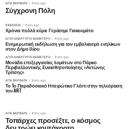
ΑΓΙΑ ΒΑΡΒΑΡΑ
8 έτη ago
Σύγχρονη Πόλη
ΕΚΚΛΗΣΊΑ
8 έτη ago
Χρόνια πολλά κύριε Γεράσιμε Γιακουμάτο
ΑΓΙΟΙ ΑΝΑΡΓΥΡΟΙ ΚΑΜΑΤΕΡΟ
8 έτη ago
Ενημερωτική εκδήλωση για τον εμβολιασμό ενηλίκων
στον Δήμο Ιλίου
ΑΓΙΟΙ ΑΝΑΡΓΥΡΟΙ ΚΑΜΑΤΕΡΟ
8 έτη ago
Μονάδα επεξεργασίας λυμάτων στο Πάρκο
Περιβαλλοντικής Ευαισθητοποίησης «Αντώνης
Τρίτσης»
ΑΓΙΑ ΒΑΡΒΑΡΑ
8 έτη ago
Το 1ο Παραδοσιακό Ηπειρώτικο Γλέντι στην τηλεόραση
του ART
ΑΓΙΑ ΒΑΡΒΑΡΑ
8 έτη ago
Τοπάρχες προσέξτε, ο κόσμος
δεν τρώει κουτόχορτο…