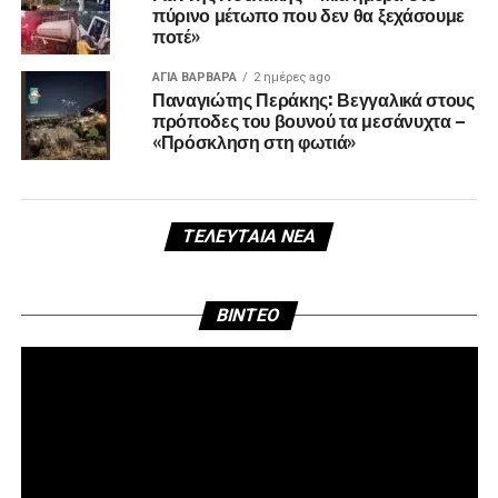
πύρινο μέτωπο που δεν θα ξεχάσουμε
ποτέ»
ΑΓΙΑ ΒΑΡΒΑΡΑ
2 ημέρες ago
Παναγιώτης Περάκης: Βεγγαλικά στους
πρόποδες του βουνού τα μεσάνυχτα –
«Πρόσκληση στη φωτιά»
ΤΕΛΕΥΤΑΊΑ ΝΈΑ
Πρ
BINTEO
Αν
Βί