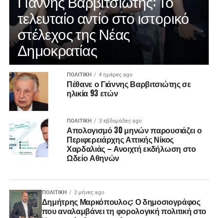
Γιάννης Βαρβιτσιώτης: Το
τελευταίο αντίο στο ιστορικό
στέλεχος της Νέας
Δημοκρατίας
ΠΟΛΙΤΙΚΉ
4 ημέρες ago
Πέθανε ο Γιάννης Βαρβιτσιώτης σε
ηλικία 93 ετών
ΠΟΛΙΤΙΚΉ
3 εβδομάδες ago
Απολογισμό 30 μηνών παρουσιάζει ο
Περιφερειάρχης Αττικής Νίκος
Χαρδαλιάς – Ανοιχτή εκδήλωση στο
Ωδείο Αθηνών
ΠΟΛΙΤΙΚΉ
2 μήνες ago
Δημήτρης Μαρκόπουλος: Ο δημοσιογράφος
που αναλαμβάνει τη φορολογική πολιτική στο