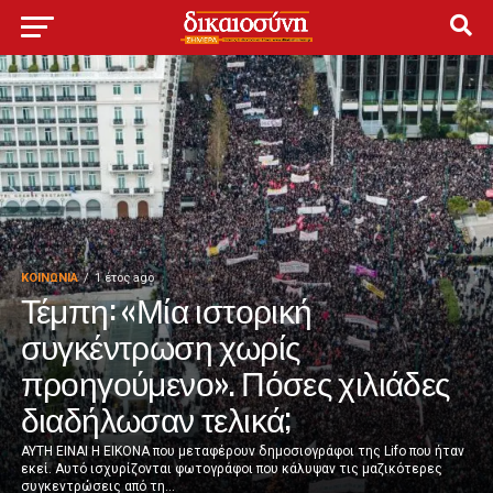
ΚΟΙΝΩΝΊΑ
1 έτος ago
Τέμπη: «Μία ιστορική
συγκέντρωση χωρίς
προηγούμενο». Πόσες χιλιάδες
διαδήλωσαν τελικά;
ΑΥΤΗ ΕΙΝΑΙ Η ΕΙΚΟΝΑ που μεταφέρουν δημοσιογράφοι της Lifo που ήταν
εκεί. Αυτό ισχυρίζονται φωτογράφοι που κάλυψαν τις μαζικότερες
συγκεντρώσεις από τη...