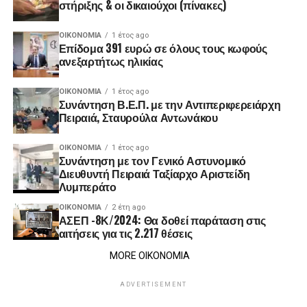
στήριξης & οι δικαιούχοι (πίνακες)
ΟΙΚΟΝΟΜΊΑ
1 έτος ago
Επίδομα 391 ευρώ σε όλους τους κωφούς
ανεξαρτήτως ηλικίας
ΟΙΚΟΝΟΜΊΑ
1 έτος ago
Συνάντηση Β.Ε.Π. με την Αντιπεριφερειάρχη
Πειραιά, Σταυρούλα Αντωνάκου
ΟΙΚΟΝΟΜΊΑ
1 έτος ago
Συνάντηση με τον Γενικό Αστυνομικό
Διευθυντή Πειραιά Ταξίαρχο Αριστείδη
Λυμπεράτο
ΟΙΚΟΝΟΜΊΑ
2 έτη ago
ΑΣΕΠ -8Κ/2024: Θα δοθεί παράταση στις
αιτήσεις για τις 2.217 θέσεις
MORE ΟΙΚΟΝΟΜΙΑ
ADVERTISEMENT