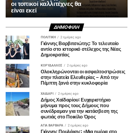
οι τοπικοί καλλιτέχνες θα
είναι εκεί
ΔΗΜΟΦΙΛΉ
ΠΟΛΙΤΙΚΉ
2 ημέρες ago
Γιάννης Βαρβιτσιώτης: Το τελευταίο
αντίο στο ιστορικό στέλεχος της Νέας
Δημοκρατίας
ΚΟΡΥΔΑΛΛΟΣ
2 ημέρες ago
Ολοκληρώνονται οι ασφαλτοστρώσεις
στην πλατεία Ελευθερίας – Από την
Πέμπτη ξανά στην κυκλοφορία
ΧΑΪΔΑΡΙ
2 ημέρες ago
Δήμος Χαϊδαρίου: Ευχαριστήριο
μήνυμα προς τους Δήμους που
συνέδραμαν για την κατάσβεση της
φωτιάς στο Ποικίλο Όρος
ΑΓΙΑ ΒΑΡΒΑΡΑ
2 ημέρες ago
Γιάννης Πουλάκης: «Μια ημέρα στο