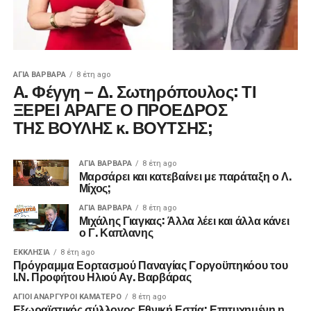
ΑΓΙΑ ΒΑΡΒΑΡΑ
8 έτη ago
Α. Φέγγη – Δ. Σωτηρόπουλος: ΤΙ
ΞΕΡΕΙ ΑΡΑΓΕ Ο ΠΡΟΕΔΡΟΣ
ΤΗΣ ΒΟΥΛΗΣ κ. ΒΟΥΤΣΗΣ;
ΑΓΙΑ ΒΑΡΒΑΡΑ
8 έτη ago
Μαρσάρει και κατεβαίνει με παράταξη ο Λ.
Μίχος;
ΑΓΙΑ ΒΑΡΒΑΡΑ
8 έτη ago
Μιχάλης Γιαγκας: Άλλα λέει και άλλα κάνει
ο Γ. Καπλανης
ΕΚΚΛΗΣΊΑ
8 έτη ago
Πρόγραμμα Εορτασμού Παναγίας Γοργοϋπηκόου του
Ι.Ν. Προφήτου Ηλιού Αγ. Βαρβάρας
ΑΓΙΟΙ ΑΝΑΡΓΥΡΟΙ ΚΑΜΑΤΕΡΟ
8 έτη ago
Εξωραϊστικός σύλλογος Εθνική Εστία: Επιτυχημένη η