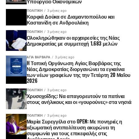
Υπουργείο Οικονομικών
ΠΟΛΙΤΙΚΉ
3 μήνες ago
Καρφιά Δούκα σε Διαμαντοπούλου και
Καστανίδη σε Ανδρουλάκη
ΠΟΛΙΤΙΚΉ
3 μήνες ago
Ολοκληρώθηκαν οι αρχαιρεσίες της Νέας
Δημοκρατίας με συμμετοχή 1.683 μελών
ΑΓΙΑ ΒΑΡΒΑΡΑ
3 μήνες ago
H Τοπική Οργάνωση Αγίας Βαρβάρας της
Νέας Δημοκρατίας διοργανώνει τα εγκαίνια
των νέων γραφείων της την Τετάρτη 20 Μαΐου
2026
ΠΟΛΙΤΙΚΉ
3 μήνες ago
Χρυσοχοΐδης: Να απαγορευτούν τα πατίνια
στους ανήλικους και οι «γουρούνες» στα νησιά
ΠΟΛΙΤΙΚΉ
3 μήνες ago
Μαρία Συρεγγέλα στο OPEN: Με πονηριές η
αξιωματική αντιπολίτευση ακυρώνει τη
συμφωνία για τους επικεφαλής στις
Ανεξάρτητες Αρχές