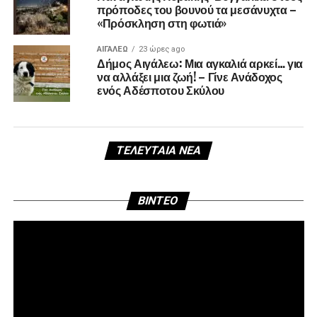
πρόποδες του βουνού τα μεσάνυχτα –
«Πρόσκληση στη φωτιά»
ΑΙΓΑΛΕΩ
23 ώρες ago
Δήμος Αιγάλεω: Μια αγκαλιά αρκεί… για
να αλλάξει μια ζωή! – Γίνε Ανάδοχος
ενός Αδέσποτου Σκύλου
ΤΕΛΕΥΤΑΊΑ ΝΈΑ
Πρ
BINTEO
Αν
Βί