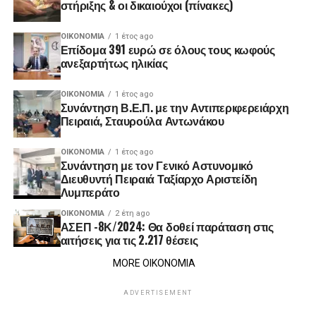
στήριξης & οι δικαιούχοι (πίνακες)
ΟΙΚΟΝΟΜΊΑ
1 έτος ago
Επίδομα 391 ευρώ σε όλους τους κωφούς
ανεξαρτήτως ηλικίας
ΟΙΚΟΝΟΜΊΑ
1 έτος ago
Συνάντηση Β.Ε.Π. με την Αντιπεριφερειάρχη
Πειραιά, Σταυρούλα Αντωνάκου
ΟΙΚΟΝΟΜΊΑ
1 έτος ago
Συνάντηση με τον Γενικό Αστυνομικό
Διευθυντή Πειραιά Ταξίαρχο Αριστείδη
Λυμπεράτο
ΟΙΚΟΝΟΜΊΑ
2 έτη ago
ΑΣΕΠ -8Κ/2024: Θα δοθεί παράταση στις
αιτήσεις για τις 2.217 θέσεις
MORE ΟΙΚΟΝΟΜΙΑ
ADVERTISEMENT