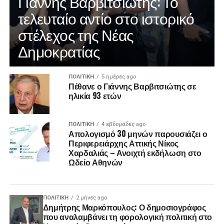
Γιάννης Βαρβιτσιώτης: Το
τελευταίο αντίο στο ιστορικό
στέλεχος της Νέας
Δημοκρατίας
ΠΟΛΙΤΙΚΉ
5 ημέρες ago
Πέθανε ο Γιάννης Βαρβιτσιώτης σε
ηλικία 93 ετών
ΠΟΛΙΤΙΚΉ
4 εβδομάδες ago
Απολογισμό 30 μηνών παρουσιάζει ο
Περιφερειάρχης Αττικής Νίκος
Χαρδαλιάς – Ανοιχτή εκδήλωση στο
Ωδείο Αθηνών
ΠΟΛΙΤΙΚΉ
2 μήνες ago
Δημήτρης Μαρκόπουλος: Ο δημοσιογράφος
που αναλαμβάνει τη φορολογική πολιτική στο