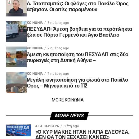
Δ. Τσατσαμπάς: Οι φλόγες στο Ποικίλο Όρος
έσβησαν. Οι αιτίες παραμένουν
ΚΟΙΝΩΝΊΑ
6 ημέρες ago
ΠΕΣΥΔΑΠ: Άμεση βοήθεια για τα πυρόπληκτα
ζώα σε Πόρτο Γερμενό και Άγιο Βασίλειο
ΚΟΙΝΩΝΊΑ
7 ημέρες ago
Άμεση κινητοποίηση του ΠΕΣΥΔΑΠ στις δύο
πυρκαγιές στη Δυτική Αθήνα –
ΚΟΙΝΩΝΊΑ
7 ημέρες ago
Μεγάλη κινητοποίηση για φωτιά στο Ποικίλο
Όρος – Μήνυμα από το 112
MORE ΚΟΙΝΩΝΙΑ
MORE NEWS
ΑΓΙΑ ΒΑΡΒΑΡΑ
8 έτη ago
«Ο ΚΥΡ ΜΑΚΗΣ ΗΤΑΝ Η ΑΓΙΑ ΕΛΕΟΥΣΑ,
ΔΕΝ ΘΑ ΤΟΝ ΞΕΧΑΣΕΙ ΚΑΝΕΙΣ»