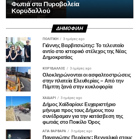
Φωτιά στα Πυροβολεία
Κορυδαλλού
ΔΗΜΟΦΙΛΉ
ΠΟΛΙΤΙΚΉ
3 ημέρες ago
Γιάννης Βαρβιτσιώτης: Το τελευταίο
αντίο στο ιστορικό στέλεχος της Νέας
Δημοκρατίας
ΚΟΡΥΔΑΛΛΟΣ
3 ημέρες ago
Ολοκληρώνονται οι ασφαλτοστρώσεις
στην πλατεία Ελευθερίας – Από την
Πέμπτη ξανά στην κυκλοφορία
ΧΑΪΔΑΡΙ
3 ημέρες ago
Δήμος Χαϊδαρίου: Ευχαριστήριο
μήνυμα προς τους Δήμους που
συνέδραμαν για την κατάσβεση της
φωτιάς στο Ποικίλο Όρος
ΑΓΙΑ ΒΑΡΒΑΡΑ
3 ημέρες ago
Παναγιώτης Περάκης: Βεγγαλικά στους