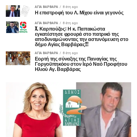
ΑΓΙΑ ΒΑΡΒΑΡΑ
8 έτη ago
Η επιστροφή του Λ. Μίχου είναι γεγονός
ΑΓΙΑ ΒΑΡΒΑΡΑ
8 έτη ago
X. Καρπούζος: Η κ. Παπακώστα
εγκατέστησε φρουρά στο πατρικό της
αποδυναμώνοντας την αστυνόμευση στο
δήμο Αγίας Βαρβάρας!!!
ΑΓΙΑ ΒΑΡΒΑΡΑ
8 έτη ago
Εορτή της σύναξης της Παναγίας της
Γοργοϋπηκόου στον Ιερό Ναό Προφήτου
Ηλιού Αγ. Βαρβάρας