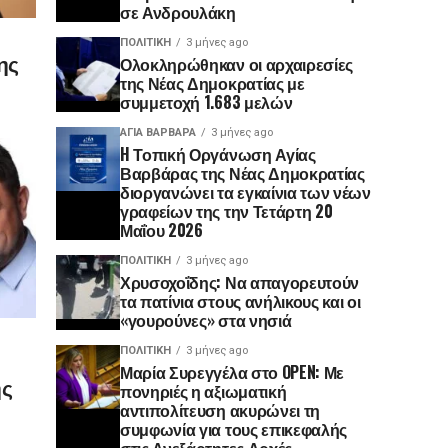
σε Ανδρουλάκη
ΠΟΛΙΤΙΚΉ
3 μήνες ago
ης
Ολοκληρώθηκαν οι αρχαιρεσίες
της Νέας Δημοκρατίας με
συμμετοχή 1.683 μελών
ΑΓΙΑ ΒΑΡΒΑΡΑ
3 μήνες ago
H Τοπική Οργάνωση Αγίας
Βαρβάρας της Νέας Δημοκρατίας
διοργανώνει τα εγκαίνια των νέων
γραφείων της την Τετάρτη 20
Μαΐου 2026
ΠΟΛΙΤΙΚΉ
3 μήνες ago
Χρυσοχοΐδης: Να απαγορευτούν
τα πατίνια στους ανήλικους και οι
«γουρούνες» στα νησιά
ΠΟΛΙΤΙΚΉ
3 μήνες ago
Μαρία Συρεγγέλα στο OPEN: Με
ης
πονηριές η αξιωματική
αντιπολίτευση ακυρώνει τη
συμφωνία για τους επικεφαλής