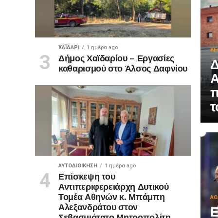
ΧΑΪΔΑΡΙ
1 ημέρα ago
ΚΕ
Δήμος Χαϊδαρίου – Εργασίες
Δ
καθαρισμού στο Άλσος Δαφνίου
Α
π
τ
ΑΥΤΟΔΙΟΊΚΗΣΗ
1 ημέρα ago
Επίσκεψη του
Αντιπεριφερειάρχη Δυτικού
Τομέα Αθηνών κ. Μπάμπη
ΑΘ
Αλεξανδράτου στον
Ε
Σεβασμιότατο Μητροπολίτη