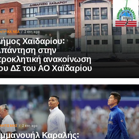
ΝΤΡΙΚΑ ΝΕΑ
2 έτη ago
ήμος Χαϊδαρίου:
πάντηση στην
ροκλητική ανακοίνωση
ου ΔΣ του ΑΟ Χαϊδαρίου
ΛΗΤΙΣΜΌΣ
2 έτη ago
μμανουήλ Καραλής: