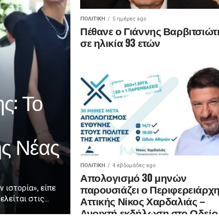
ΠΟΛΙΤΙΚΉ
5 ημέρες ago
Πέθανε ο Γιάννης Βαρβιτσιώτ
σε ηλικία 93 ετών
ς: Το
ης Νέας
ΠΟΛΙΤΙΚΉ
4 εβδομάδες ago
Απολογισμό 30 μηνών
παρουσιάζει ο Περιφερειάρχ
ν ιστορία», είπε
Αττικής Νίκος Χαρδαλιάς –
λείται στις...
Ανοιχτή εκδήλωση στο Ωδείο