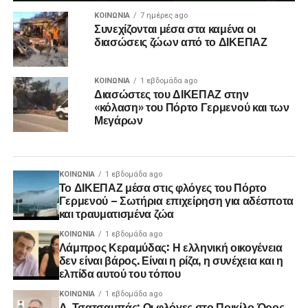
ΚΟΙΝΩΝΊΑ
7 ημέρες ago
Συνεχίζονται μέσα στα καμένα οι
διασώσεις ζώων από το ΔΙΚΕΠΑΖ
ΚΟΙΝΩΝΊΑ
1 εβδομάδα ago
Διασώστες του ΔΙΚΕΠΑΖ στην
«κόλαση» του Πόρτο Γερμενού και των
Μεγάρων
ΚΟΙΝΩΝΊΑ
1 εβδομάδα ago
Το ΔΙΚΕΠΑΖ μέσα στις φλόγες του Πόρτο
Γερμενού – Σωτήρια επιχείρηση για αδέσποτα
και τραυματισμένα ζώα
ΚΟΙΝΩΝΊΑ
1 εβδομάδα ago
Λάμπρος Κεραμύδας: Η ελληνική οικογένεια
δεν είναι βάρος. Είναι η ρίζα, η συνέχεια και η
ελπίδα αυτού του τόπου
ΚΟΙΝΩΝΊΑ
1 εβδομάδα ago
Δ. Τσατσαμπάς: Οι φλόγες στο Ποικίλο Όρος