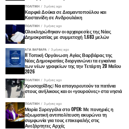
ΠΟΛΙΤΙΚΉ
3 μήνες ago
Καρφιά Δούκα σε Διαμαντοπούλου και
Καστανίδη σε Ανδρουλάκη
ΠΟΛΙΤΙΚΉ
3 μήνες ago
Ολοκληρώθηκαν οι αρχαιρεσίες της Νέας
Δημοκρατίας με συμμετοχή 1.683 μελών
ΑΓΙΑ ΒΑΡΒΑΡΑ
3 μήνες ago
H Τοπική Οργάνωση Αγίας Βαρβάρας της
Νέας Δημοκρατίας διοργανώνει τα εγκαίνια
των νέων γραφείων της την Τετάρτη 20 Μαΐου
2026
ΠΟΛΙΤΙΚΉ
3 μήνες ago
Χρυσοχοΐδης: Να απαγορευτούν τα πατίνια
στους ανήλικους και οι «γουρούνες» στα νησιά
ΠΟΛΙΤΙΚΉ
3 μήνες ago
Μαρία Συρεγγέλα στο OPEN: Με πονηριές η
αξιωματική αντιπολίτευση ακυρώνει τη
συμφωνία για τους επικεφαλής στις
Ανεξάρτητες Αρχές