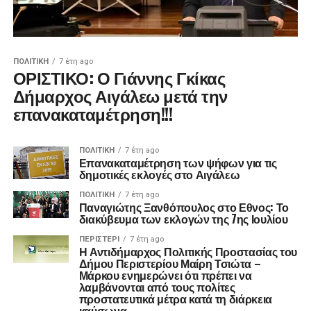
ΠΟΛΙΤΙΚΉ
7 έτη ago
ΟΡΙΣΤΙΚΟ: Ο Γιάννης Γκίκας
Δήμαρχος Αιγάλεω μετά την
επανακαταμέτρηση!!!
ΠΟΛΙΤΙΚΉ
7 έτη ago
Επανακαταμέτρηση των ψήφων για τις
δημοτικές εκλογές στο Αιγάλεω
ΠΟΛΙΤΙΚΉ
7 έτη ago
Παναγιώτης Ξανθόπουλος στο Εθνος: Το
διακύβευμα των εκλογών της 7ης Ιουλίου
ΠΕΡΙΣΤΕΡΙ
7 έτη ago
Η Αντιδήμαρχος Πολιτικής Προστασίας του
Δήμου Περιστερίου Μαίρη Τσιώτα –
Μάρκου ενημερώνει ότι πρέπει να
λαμβάνονται από τους πολίτες
προστατευτικά μέτρα κατά τη διάρκεια
καύσωνα.