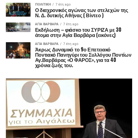
ΠΟΛΙΤΙΚΉ
7 έτη ago
Ο διαχρονικός αγώνας των στελεχών της
Ν. Δ. δυτικής Αθήνας ( Βίντεο )
ΑΓΙΑ ΒΑΡΒΑΡΑ
7 έτη ago
Εκδήλωση – φιάσκο του ΣΥΡΙΖΑ με 30
άτομα στην Αγία Βαρβάρα (εικόνες)
ΑΓΙΑ ΒΑΡΒΑΡΑ
7 έτη ago
Άκρως Δυναμικό το 9ο Επετειακό
Ποντιακό Πανηγύρι του Συλλόγου Ποντίων
Αγ.Βαρβάρας «Ο ΦΑΡΟΣ», για τα 40
χρόνια ζωής του.