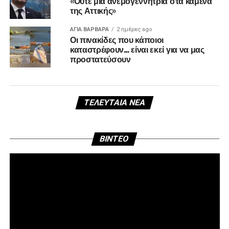
«Ούτε μία ανεμογεννήτρια στα καμένα
της Αττικής»
ΑΓΙΑ ΒΑΡΒΑΡΑ
2 ημέρες ago
Οι πινακίδες που κάποιοι
καταστρέφουν… είναι εκεί για να μας
προστατεύσουν
ΤΕΛΕΥΤΑΊΑ ΝΈΑ
Πρ
BINTEO
Αν
Βί