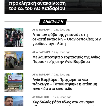
προκλητική ανακοίνωση
του ΔΣ του ΑΟ Χαϊδαρίου
ΔΗΜΟΦΙΛΉ
ΑΓΙΑ ΒΑΡΒΑΡΑ
2 ημέρες ago
Από τον φόβο της γειτονιάς στη
δεκαετή καταδίκη – Όταν οι πολίτες δεν
γυρίζουν την πλάτη
ΑΓΙΑ ΒΑΡΒΑΡΑ
2 ημέρες ago
Με λαμπρότητα ο εορτασμός της Αγίας
Παρασκευής στην Αγία Βαρβάρα
ΑΓΙΑ ΒΑΡΒΑΡΑ
2 ημέρες ago
Αγία Βαρβάρα: Προχωρά το νέο
πάρκινγκ – Τοποθετήθηκε η επίσημη
πινακίδα στο οικόπεδο
ΑΥΤΟΔΙΟΊΚΗΣΗ
2 ημέρες ago
Χαρδαλιάς βάζει τέλος στα σενάρια: