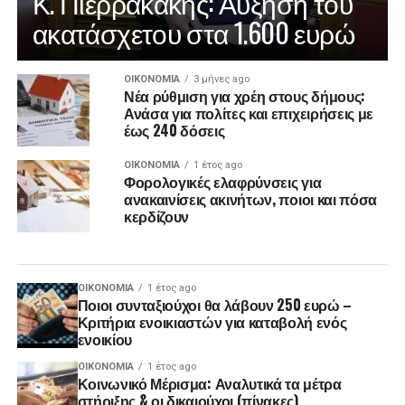
Κ. Πιερρακάκης: Αύξηση του
ακατάσχετου στα 1.600 ευρώ
ΟΙΚΟΝΟΜΊΑ
3 μήνες ago
Νέα ρύθμιση για χρέη στους δήμους:
Ανάσα για πολίτες και επιχειρήσεις με
έως 240 δόσεις
ΟΙΚΟΝΟΜΊΑ
1 έτος ago
Φορολογικές ελαφρύνσεις για
ανακαινίσεις ακινήτων, ποιοι και πόσα
κερδίζουν
ΟΙΚΟΝΟΜΊΑ
1 έτος ago
Ποιοι συνταξιούχοι θα λάβουν 250 ευρώ –
Κριτήρια ενοικιαστών για καταβολή ενός
ενοικίου
ΟΙΚΟΝΟΜΊΑ
1 έτος ago
Κοινωνικό Μέρισμα: Αναλυτικά τα μέτρα
στήριξης & οι δικαιούχοι (πίνακες)