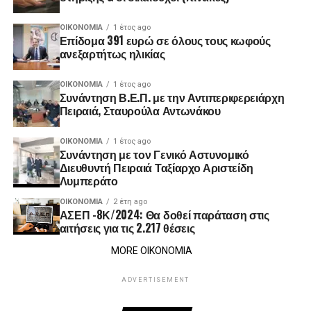
ΟΙΚΟΝΟΜΊΑ
1 έτος ago
Επίδομα 391 ευρώ σε όλους τους κωφούς
ανεξαρτήτως ηλικίας
ΟΙΚΟΝΟΜΊΑ
1 έτος ago
Συνάντηση Β.Ε.Π. με την Αντιπεριφερειάρχη
Πειραιά, Σταυρούλα Αντωνάκου
ΟΙΚΟΝΟΜΊΑ
1 έτος ago
Συνάντηση με τον Γενικό Αστυνομικό
Διευθυντή Πειραιά Ταξίαρχο Αριστείδη
Λυμπεράτο
ΟΙΚΟΝΟΜΊΑ
2 έτη ago
ΑΣΕΠ -8Κ/2024: Θα δοθεί παράταση στις
αιτήσεις για τις 2.217 θέσεις
MORE ΟΙΚΟΝΟΜΙΑ
ADVERTISEMENT