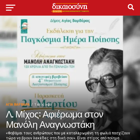
ΑΓΙΑ ΒΑΡΒΑΡΑ
1 έτος ago
Λ. Μίχος: Αφιέρωμα στον
Μανόλη Αναγνωστάκη
«Φοβάμαι τους ανθρώπους που με καταλερωμένη τη φωλιά πασχίζουν
τώρα να βρουν λεκέδες στη δική σου». Είναι στίχος από ποίημα...