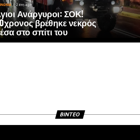
ΙΝΩΝΊΑ
2 έτη ago
γιοι Ανάργυροι: ΣΟΚ!
0χρονος βρέθηκε νεκρός
έσα στο σπίτι του
BINTEO