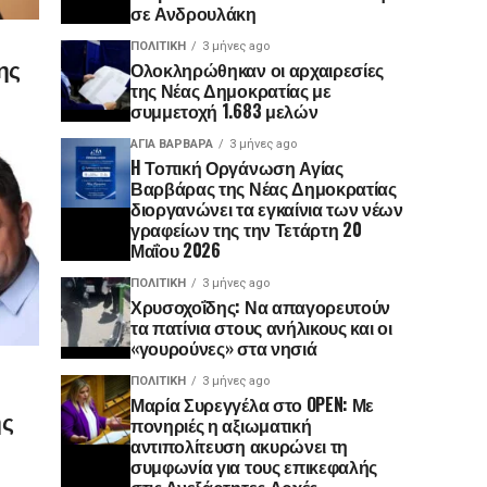
σε Ανδρουλάκη
ΠΟΛΙΤΙΚΉ
3 μήνες ago
ης
Ολοκληρώθηκαν οι αρχαιρεσίες
της Νέας Δημοκρατίας με
συμμετοχή 1.683 μελών
ΑΓΙΑ ΒΑΡΒΑΡΑ
3 μήνες ago
H Τοπική Οργάνωση Αγίας
Βαρβάρας της Νέας Δημοκρατίας
διοργανώνει τα εγκαίνια των νέων
γραφείων της την Τετάρτη 20
Μαΐου 2026
ΠΟΛΙΤΙΚΉ
3 μήνες ago
Χρυσοχοΐδης: Να απαγορευτούν
τα πατίνια στους ανήλικους και οι
«γουρούνες» στα νησιά
ΠΟΛΙΤΙΚΉ
3 μήνες ago
Μαρία Συρεγγέλα στο OPEN: Με
ης
πονηριές η αξιωματική
αντιπολίτευση ακυρώνει τη
συμφωνία για τους επικεφαλής