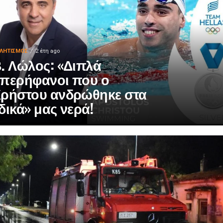
ΛΗΤΙΣΜΌΣ
2 έτη ago
. Λώλος: «Διπλά
περήφανοι που ο
ρήστου ανδρώθηκε στα
δικά» μας νερά!