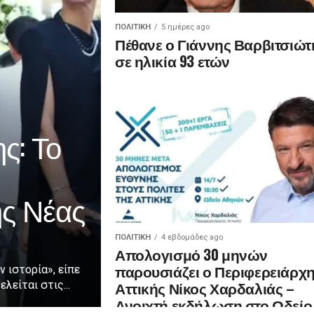
ΠΟΛΙΤΙΚΉ
5 ημέρες ago
Πέθανε ο Γιάννης Βαρβιτσιώτ
σε ηλικία 93 ετών
ς: Το
ης Νέας
ΠΟΛΙΤΙΚΉ
4 εβδομάδες ago
Απολογισμό 30 μηνών
παρουσιάζει ο Περιφερειάρχ
ν ιστορία», είπε
Αττικής Νίκος Χαρδαλιάς –
λείται στις...
Ανοιχτή εκδήλωση στο Ωδείο