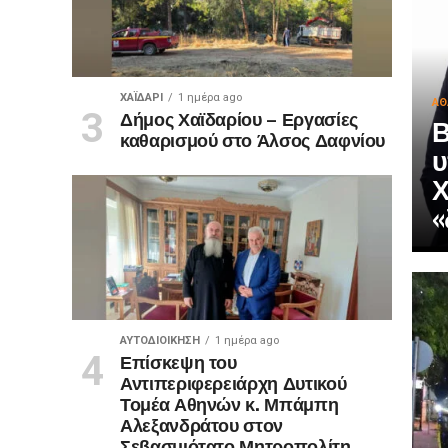
ΧΑΪΔΑΡΙ
1 ημέρα ago
ΑΘ
Δήμος Χαϊδαρίου – Εργασίες
Β
καθαρισμού στο Άλσος Δαφνίου
υ
Χ
«
ΑΥΤΟΔΙΟΊΚΗΣΗ
1 ημέρα ago
Επίσκεψη του
Αντιπεριφερειάρχη Δυτικού
Τομέα Αθηνών κ. Μπάμπη
Αλεξανδράτου στον
Σεβασμιότατο Μητροπολίτη