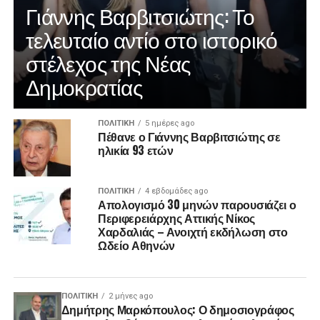
Γιάννης Βαρβιτσιώτης: Το
τελευταίο αντίο στο ιστορικό
στέλεχος της Νέας
Δημοκρατίας
ΠΟΛΙΤΙΚΉ
5 ημέρες ago
Πέθανε ο Γιάννης Βαρβιτσιώτης σε
ηλικία 93 ετών
ΠΟΛΙΤΙΚΉ
4 εβδομάδες ago
Απολογισμό 30 μηνών παρουσιάζει ο
Περιφερειάρχης Αττικής Νίκος
Χαρδαλιάς – Ανοιχτή εκδήλωση στο
Ωδείο Αθηνών
ΠΟΛΙΤΙΚΉ
2 μήνες ago
Δημήτρης Μαρκόπουλος: Ο δημοσιογράφος