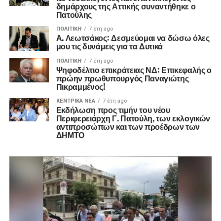
δημάρχους της Αττικής συναντήθηκε ο
Πατούλης
ΠΟΛΙΤΙΚΉ
7 έτη ago
Α. Λεωτσάκος: Δεσμεύομαι να δώσω όλες
μου τις δυνάμεις για τα Δυτικά
ΠΟΛΙΤΙΚΉ
7 έτη ago
Ψηφοδέλτιο επικράτειας ΝΔ: Επικεφαλής ο
πρώην πρωθυπουργός Παναγιώτης
Πικραμμένος!
ΚΕΝΤΡΙΚΑ ΝΕΑ
7 έτη ago
Εκδήλωση προς τιμήν του νέου
Περιφερειάρχη Γ. Πατούλη, των εκλογικών
αντιπροσώπων και των προέδρων των
ΔΗΜΤΟ