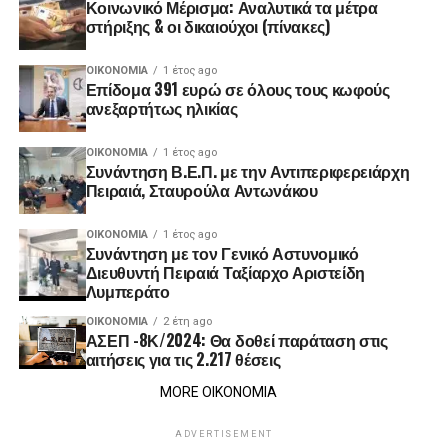
Κοινωνικό Μέρισμα: Αναλυτικά τα μέτρα
στήριξης & οι δικαιούχοι (πίνακες)
ΟΙΚΟΝΟΜΊΑ
1 έτος ago
Επίδομα 391 ευρώ σε όλους τους κωφούς
ανεξαρτήτως ηλικίας
ΟΙΚΟΝΟΜΊΑ
1 έτος ago
Συνάντηση Β.Ε.Π. με την Αντιπεριφερειάρχη
Πειραιά, Σταυρούλα Αντωνάκου
ΟΙΚΟΝΟΜΊΑ
1 έτος ago
Συνάντηση με τον Γενικό Αστυνομικό
Διευθυντή Πειραιά Ταξίαρχο Αριστείδη
Λυμπεράτο
ΟΙΚΟΝΟΜΊΑ
2 έτη ago
ΑΣΕΠ -8Κ/2024: Θα δοθεί παράταση στις
αιτήσεις για τις 2.217 θέσεις
MORE ΟΙΚΟΝΟΜΙΑ
ADVERTISEMENT