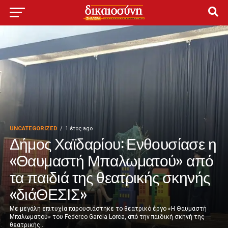
UNCATEGORIZED
1 έτος ago
Δήμος Χαϊδαρίου: Ενθουσίασε η
«Θαυμαστή Μπαλωματού» από
τα παιδιά της θεατρικής σκηνής
«διάΘΕΣΙΣ»
Με μεγάλη επιτυχία παρουσιάστηκε το θεατρικό έργο «Η Θαυμαστή
Μπαλωματού» του Federco Garcia Lorca, από την παιδική σκηνή της
θεατρικής...