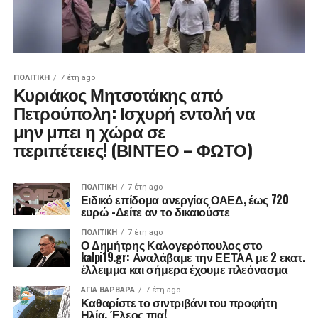
ΠΟΛΙΤΙΚΉ
7 έτη ago
Κυριάκος Μητσοτάκης από
Πετρούπολη: Ισχυρή εντολή να
μην μπει η χώρα σε
περιπέτειες! (ΒΙΝΤΕΟ – ΦΩΤΟ)
ΠΟΛΙΤΙΚΉ
7 έτη ago
Ειδικό επίδομα ανεργίας ΟΑΕΔ, έως 720
ευρώ -Δείτε αν το δικαιούστε
ΠΟΛΙΤΙΚΉ
7 έτη ago
Ο Δημήτρης Καλογερόπουλος στο
kalpi19.gr: Αναλάβαμε την ΕΕΤΑΑ με 2 εκατ.
έλλειμμα και σήμερα έχουμε πλεόνασμα
ΑΓΙΑ ΒΑΡΒΑΡΑ
7 έτη ago
Καθαρίστε το σιντριβάνι του προφήτη
Ηλία. Έλεος πια!