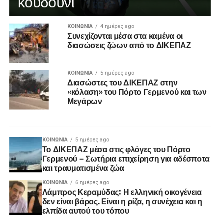
κουδούνι
ΚΟΙΝΩΝΊΑ
4 ημέρες ago
Συνεχίζονται μέσα στα καμένα οι
διασώσεις ζώων από το ΔΙΚΕΠΑΖ
ΚΟΙΝΩΝΊΑ
5 ημέρες ago
Διασώστες του ΔΙΚΕΠΑΖ στην
«κόλαση» του Πόρτο Γερμενού και των
Μεγάρων
ΚΟΙΝΩΝΊΑ
5 ημέρες ago
Το ΔΙΚΕΠΑΖ μέσα στις φλόγες του Πόρτο
Γερμενού – Σωτήρια επιχείρηση για αδέσποτα
και τραυματισμένα ζώα
ΚΟΙΝΩΝΊΑ
6 ημέρες ago
Λάμπρος Κεραμύδας: Η ελληνική οικογένεια
δεν είναι βάρος. Είναι η ρίζα, η συνέχεια και η
ελπίδα αυτού του τόπου