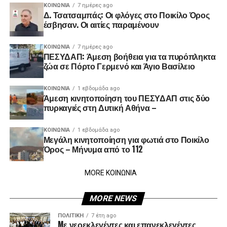
ΚΟΙΝΩΝΊΑ
7 ημέρες ago
Δ. Τσατσαμπάς: Οι φλόγες στο Ποικίλο Όρος
έσβησαν. Οι αιτίες παραμένουν
ΚΟΙΝΩΝΊΑ
7 ημέρες ago
ΠΕΣΥΔΑΠ: Άμεση βοήθεια για τα πυρόπληκτα
ζώα σε Πόρτο Γερμενό και Άγιο Βασίλειο
ΚΟΙΝΩΝΊΑ
1 εβδομάδα ago
Άμεση κινητοποίηση του ΠΕΣΥΔΑΠ στις δύο
πυρκαγιές στη Δυτική Αθήνα –
ΚΟΙΝΩΝΊΑ
1 εβδομάδα ago
Μεγάλη κινητοποίηση για φωτιά στο Ποικίλο
Όρος – Μήνυμα από το 112
MORE ΚΟΙΝΩΝΙΑ
MORE NEWS
ΠΟΛΙΤΙΚΉ
7 έτη ago
Mε νεοεκλεγέντες και επανεκλεγέντες