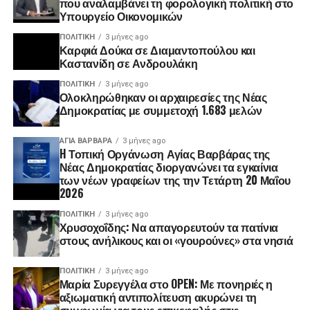
που αναλαμβάνει τη φορολογική πολιτική στο
Υπουργείο Οικονομικών
ΠΟΛΙΤΙΚΉ
3 μήνες ago
Καρφιά Δούκα σε Διαμαντοπούλου και
Καστανίδη σε Ανδρουλάκη
ΠΟΛΙΤΙΚΉ
3 μήνες ago
Ολοκληρώθηκαν οι αρχαιρεσίες της Νέας
Δημοκρατίας με συμμετοχή 1.683 μελών
ΑΓΙΑ ΒΑΡΒΑΡΑ
3 μήνες ago
H Τοπική Οργάνωση Αγίας Βαρβάρας της
Νέας Δημοκρατίας διοργανώνει τα εγκαίνια
των νέων γραφείων της την Τετάρτη 20 Μαΐου
2026
ΠΟΛΙΤΙΚΉ
3 μήνες ago
Χρυσοχοΐδης: Να απαγορευτούν τα πατίνια
στους ανήλικους και οι «γουρούνες» στα νησιά
ΠΟΛΙΤΙΚΉ
3 μήνες ago
Μαρία Συρεγγέλα στο OPEN: Με πονηριές η
αξιωματική αντιπολίτευση ακυρώνει τη
συμφωνία για τους επικεφαλής στις