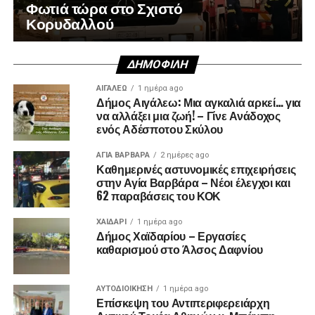
Φωτιά τώρα στο Σχιστό
Κορυδαλλού
ΔΗΜΟΦΙΛΉ
ΑΙΓΑΛΕΩ
1 ημέρα ago
Δήμος Αιγάλεω: Μια αγκαλιά αρκεί… για
να αλλάξει μια ζωή! – Γίνε Ανάδοχος
ενός Αδέσποτου Σκύλου
ΑΓΙΑ ΒΑΡΒΑΡΑ
2 ημέρες ago
Καθημερινές αστυνομικές επιχειρήσεις
στην Αγία Βαρβάρα – Νέοι έλεγχοι και
62 παραβάσεις του ΚΟΚ
ΧΑΪΔΑΡΙ
1 ημέρα ago
Δήμος Χαϊδαρίου – Εργασίες
καθαρισμού στο Άλσος Δαφνίου
ΑΥΤΟΔΙΟΊΚΗΣΗ
1 ημέρα ago
Επίσκεψη του Αντιπεριφερειάρχη