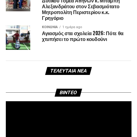
Δυτικού Τομέα Αθηνών κ. Μπάμπη
Αλεξανδράτου στον Σεβασμιότατο
Μητροπολίτη Περιστερίου κ.κ.
Γρηγόριο
ΚΟΙΝΩΝΊΑ
1 ημέρα ago
Αγιασμός στα σχολεία 2026: Πότε θα
χτυπήσει το πρώτο κουδούνι
ΤΕΛΕΥΤΑΊΑ ΝΈΑ
Πρ
BINTEO
Αν
Βί