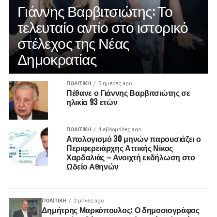
Γιάννης Βαρβιτσιώτης: Το
τελευταίο αντίο στο ιστορικό
στέλεχος της Νέας
Δημοκρατίας
ΠΟΛΙΤΙΚΉ
5 ημέρες ago
Πέθανε ο Γιάννης Βαρβιτσιώτης σε
ηλικία 93 ετών
ΠΟΛΙΤΙΚΉ
4 εβδομάδες ago
Απολογισμό 30 μηνών παρουσιάζει ο
Περιφερειάρχης Αττικής Νίκος
Χαρδαλιάς – Ανοιχτή εκδήλωση στο
Ωδείο Αθηνών
ΠΟΛΙΤΙΚΉ
2 μήνες ago
Δημήτρης Μαρκόπουλος: Ο δημοσιογράφος