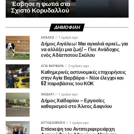
Έσβησε η φωτιά στο
Σχιστό Κορυδαλλού
ΔΗΜΟΦΙΛΉ
ΑΙΓΑΛΕΩ
1 ημέρα ago
Δήμος Αιγάλεω: Μια αγκαλιά αρκεί… για
να αλλάξει μια ζωή! – Γίνε Ανάδοχος
ενός Αδέσποτου Σκύλου
ΑΓΙΑ ΒΑΡΒΑΡΑ
2 ημέρες ago
Καθημερινές αστυνομικές επιχειρήσεις
στην Αγία Βαρβάρα – Νέοι έλεγχοι και
62 παραβάσεις του ΚΟΚ
ΧΑΪΔΑΡΙ
1 ημέρα ago
Δήμος Χαϊδαρίου – Εργασίες
καθαρισμού στο Άλσος Δαφνίου
ΑΥΤΟΔΙΟΊΚΗΣΗ
1 ημέρα ago
Επίσκεψη του Αντιπεριφερειάρχη