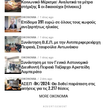
Κοινωνικό Μέρισμα: Αναλυτικά τα μέτρα
στήριξης & οι δικαιούχοι (πίνακες)
ΟΙΚΟΝΟΜΊΑ
1 έτος ago
Επίδομα 391 ευρώ σε όλους τους κωφούς
ανεξαρτήτως ηλικίας
ΟΙΚΟΝΟΜΊΑ
1 έτος ago
Συνάντηση Β.Ε.Π. με την Αντιπεριφερειάρχη
Πειραιά, Σταυρούλα Αντωνάκου
ΟΙΚΟΝΟΜΊΑ
1 έτος ago
Συνάντηση με τον Γενικό Αστυνομικό
Διευθυντή Πειραιά Ταξίαρχο Αριστείδη
Λυμπεράτο
ΟΙΚΟΝΟΜΊΑ
2 έτη ago
ΑΣΕΠ -8Κ/2024: Θα δοθεί παράταση στις
αιτήσεις για τις 2.217 θέσεις
MORE ΟΙΚΟΝΟΜΙΑ
ADVERTISEMENT