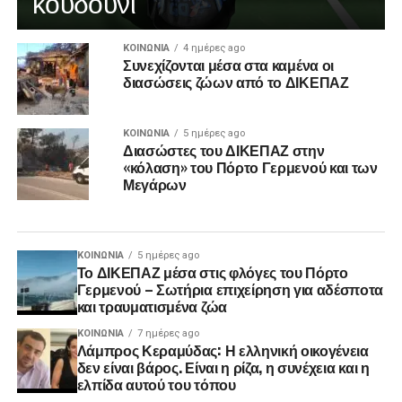
κουδούνι
ΚΟΙΝΩΝΊΑ
4 ημέρες ago
Συνεχίζονται μέσα στα καμένα οι
διασώσεις ζώων από το ΔΙΚΕΠΑΖ
ΚΟΙΝΩΝΊΑ
5 ημέρες ago
Διασώστες του ΔΙΚΕΠΑΖ στην
«κόλαση» του Πόρτο Γερμενού και των
Μεγάρων
ΚΟΙΝΩΝΊΑ
5 ημέρες ago
Το ΔΙΚΕΠΑΖ μέσα στις φλόγες του Πόρτο
Γερμενού – Σωτήρια επιχείρηση για αδέσποτα
και τραυματισμένα ζώα
ΚΟΙΝΩΝΊΑ
7 ημέρες ago
Λάμπρος Κεραμύδας: Η ελληνική οικογένεια
δεν είναι βάρος. Είναι η ρίζα, η συνέχεια και η
ελπίδα αυτού του τόπου