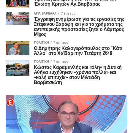
Ένωση Κρητών Αγ.Βαρβάρας
ΑΓΙΑ ΒΑΡΒΑΡΑ
7 έτη ago
Έγγραφη ενημέρωση για τις εργασίες της
Στέφανου Σαράφη και για τα χρήματα της
αντιπυρικής προστασίας ζητά ο Λάμπρος
Μίχος
ΠΟΛΙΤΙΚΉ
7 έτη ago
Ο Δημήτρης Καλογερόπουλος στο “Κάτι
Άλλο” στο Χαϊδάρι την Τετάρτη 26/6
ΠΟΛΙΤΙΚΉ
7 έτη ago
Κώστας Καραμανλής και «όλη» η Δυτική
Αθήνα ευχήθηκαν «χρόνια πολλά» και
«καλή επιτυχία» στον Μιλτιάδη
Βαρβιτσιώτη