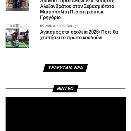
Δυτικού Τομέα Αθηνών κ. Μπάμπη
Αλεξανδράτου στον Σεβασμιότατο
Μητροπολίτη Περιστερίου κ.κ.
Γρηγόριο
ΚΟΙΝΩΝΊΑ
1 ημέρα ago
Αγιασμός στα σχολεία 2026: Πότε θα
χτυπήσει το πρώτο κουδούνι
ΤΕΛΕΥΤΑΊΑ ΝΈΑ
Πρ
BINTEO
Αν
Βί