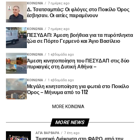
ΚΟΙΝΩΝΊΑ
7 ημέρες ago
Δ. Τσατσαμπάς: Οι φλόγες στο Ποικίλο Όρος
έσβησαν. Οι αιτίες παραμένουν
ΚΟΙΝΩΝΊΑ
7 ημέρες ago
ΠΕΣΥΔΑΠ: Άμεση βοήθεια για τα πυρόπληκτα
ζώα σε Πόρτο Γερμενό και Άγιο Βασίλειο
ΚΟΙΝΩΝΊΑ
1 εβδομάδα ago
Άμεση κινητοποίηση του ΠΕΣΥΔΑΠ στις δύο
πυρκαγιές στη Δυτική Αθήνα –
ΚΟΙΝΩΝΊΑ
1 εβδομάδα ago
Μεγάλη κινητοποίηση για φωτιά στο Ποικίλο
Όρος – Μήνυμα από το 112
MORE ΚΟΙΝΩΝΙΑ
MORE NEWS
ΑΓΙΑ ΒΑΡΒΑΡΑ
7 έτη ago
Τιμητική Διάκριση στο ΦΑΡΟ, από την