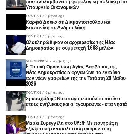
που αναλαμβάνει τη φορολογική πολιτική στο
Υπουργείο Οικονομικών
ΠΟΛΙΤΙΚΉ
3 μήνες ago
Καρφιά Δούκα σε Διαμαντοπούλου και
Καστανίδη σε Ανδρουλάκη
ΠΟΛΙΤΙΚΉ
3 μήνες ago
Ολοκληρώθηκαν οι αρχαιρεσίες της Νέας
Δημοκρατίας με συμμετοχή 1.683 μελών
ΑΓΙΑ ΒΑΡΒΑΡΑ
3 μήνες ago
H Τοπική Οργάνωση Αγίας Βαρβάρας της
Νέας Δημοκρατίας διοργανώνει τα εγκαίνια
των νέων γραφείων της την Τετάρτη 20 Μαΐου
2026
ΠΟΛΙΤΙΚΉ
3 μήνες ago
Χρυσοχοΐδης: Να απαγορευτούν τα πατίνια
στους ανήλικους και οι «γουρούνες» στα νησιά
ΠΟΛΙΤΙΚΉ
3 μήνες ago
Μαρία Συρεγγέλα στο OPEN: Με πονηριές η
αξιωματική αντιπολίτευση ακυρώνει τη
συμφωνία για τους επικεφαλής στις