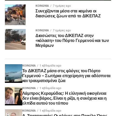
ΚΟΙΝΩΝΊΑ
7 ημέρες ago
Συνεχίζονται μέσα στα καμένα οι
διασώσεις ζώων από το ΔΙΚΕΠΑΖ
ΚΟΙΝΩΝΊΑ
7 ημέρες ago
Διασώστες του ΔΙΚΕΠΑΖ στην
«κόλαση» του Πόρτο Γερμενού και των
Μεγάρων
ΚΟΙΝΩΝΊΑ
1 εβδομάδα ago
Το ΔΙΚΕΠΑΖ μέσα στις φλόγες του Πόρτο
Γερμενού – Σωτήρια επιχείρηση για αδέσποτα
και τραυματισμένα ζώα
ΚΟΙΝΩΝΊΑ
1 εβδομάδα ago
Λάμπρος Κεραμύδας: Η ελληνική οικογένεια
δεν είναι βάρος. Είναι η ρίζα, η συνέχεια και η
ελπίδα αυτού του τόπου
ΚΟΙΝΩΝΊΑ
1 εβδομάδα ago
Δ. Τσατσαμπάς: Οι φλόγες στο Ποικίλο Όρος