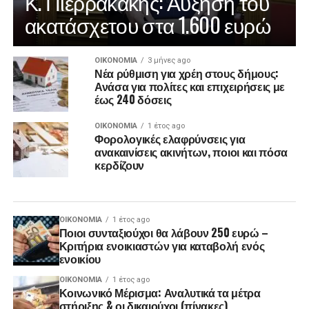
Κ. Πιερρακάκης: Αύξηση του
ακατάσχετου στα 1.600 ευρώ
ΟΙΚΟΝΟΜΊΑ
3 μήνες ago
Νέα ρύθμιση για χρέη στους δήμους:
Ανάσα για πολίτες και επιχειρήσεις με
έως 240 δόσεις
ΟΙΚΟΝΟΜΊΑ
1 έτος ago
Φορολογικές ελαφρύνσεις για
ανακαινίσεις ακινήτων, ποιοι και πόσα
κερδίζουν
ΟΙΚΟΝΟΜΊΑ
1 έτος ago
Ποιοι συνταξιούχοι θα λάβουν 250 ευρώ –
Κριτήρια ενοικιαστών για καταβολή ενός
ενοικίου
ΟΙΚΟΝΟΜΊΑ
1 έτος ago
Κοινωνικό Μέρισμα: Αναλυτικά τα μέτρα
στήριξης & οι δικαιούχοι (πίνακες)