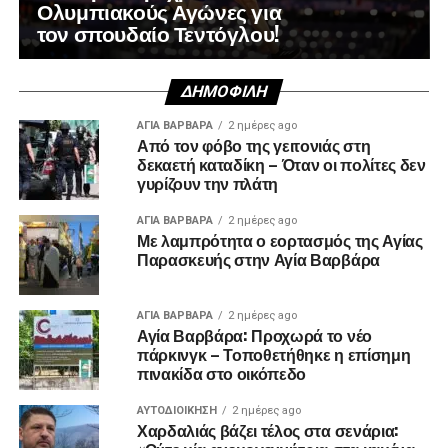
Ολυμπιακούς Αγώνες για
τον σπουδαίο Τεντόγλου!
ΔΗΜΟΦΙΛΉ
ΑΓΙΑ ΒΑΡΒΑΡΑ
2 ημέρες ago
Από τον φόβο της γειτονιάς στη
δεκαετή καταδίκη – Όταν οι πολίτες δεν
γυρίζουν την πλάτη
ΑΓΙΑ ΒΑΡΒΑΡΑ
2 ημέρες ago
Με λαμπρότητα ο εορτασμός της Αγίας
Παρασκευής στην Αγία Βαρβάρα
ΑΓΙΑ ΒΑΡΒΑΡΑ
2 ημέρες ago
Αγία Βαρβάρα: Προχωρά το νέο
πάρκινγκ – Τοποθετήθηκε η επίσημη
πινακίδα στο οικόπεδο
ΑΥΤΟΔΙΟΊΚΗΣΗ
2 ημέρες ago
Χαρδαλιάς βάζει τέλος στα σενάρια: