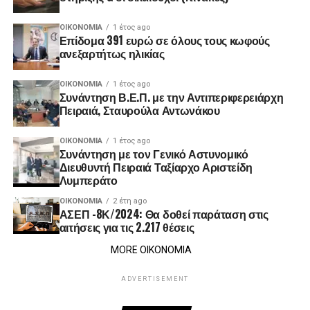
ΟΙΚΟΝΟΜΊΑ
1 έτος ago
Επίδομα 391 ευρώ σε όλους τους κωφούς
ανεξαρτήτως ηλικίας
ΟΙΚΟΝΟΜΊΑ
1 έτος ago
Συνάντηση Β.Ε.Π. με την Αντιπεριφερειάρχη
Πειραιά, Σταυρούλα Αντωνάκου
ΟΙΚΟΝΟΜΊΑ
1 έτος ago
Συνάντηση με τον Γενικό Αστυνομικό
Διευθυντή Πειραιά Ταξίαρχο Αριστείδη
Λυμπεράτο
ΟΙΚΟΝΟΜΊΑ
2 έτη ago
ΑΣΕΠ -8Κ/2024: Θα δοθεί παράταση στις
αιτήσεις για τις 2.217 θέσεις
MORE ΟΙΚΟΝΟΜΙΑ
ADVERTISEMENT