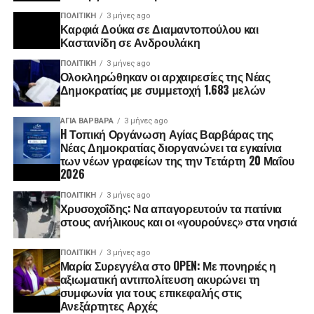
ΠΟΛΙΤΙΚΉ
3 μήνες ago
Καρφιά Δούκα σε Διαμαντοπούλου και
Καστανίδη σε Ανδρουλάκη
ΠΟΛΙΤΙΚΉ
3 μήνες ago
Ολοκληρώθηκαν οι αρχαιρεσίες της Νέας
Δημοκρατίας με συμμετοχή 1.683 μελών
ΑΓΙΑ ΒΑΡΒΑΡΑ
3 μήνες ago
H Τοπική Οργάνωση Αγίας Βαρβάρας της
Νέας Δημοκρατίας διοργανώνει τα εγκαίνια
των νέων γραφείων της την Τετάρτη 20 Μαΐου
2026
ΠΟΛΙΤΙΚΉ
3 μήνες ago
Χρυσοχοΐδης: Να απαγορευτούν τα πατίνια
στους ανήλικους και οι «γουρούνες» στα νησιά
ΠΟΛΙΤΙΚΉ
3 μήνες ago
Μαρία Συρεγγέλα στο OPEN: Με πονηριές η
αξιωματική αντιπολίτευση ακυρώνει τη
συμφωνία για τους επικεφαλής στις
Ανεξάρτητες Αρχές