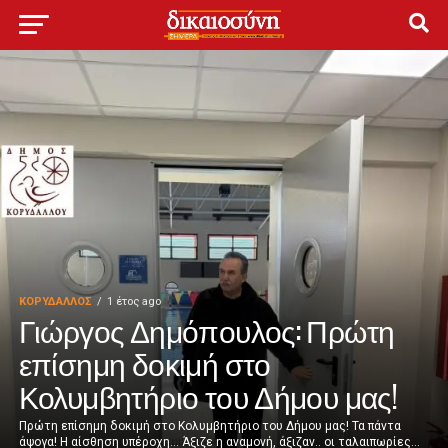
ΚΟΡΥΔΑΛΛΟΣ
1 έτος ago
Γιώργος Δημόπουλος: Πρώτη
επίσημη δοκιμή στο
Κολυμβητήριο του Δήμου μας!
Πρώτη επίσημη δοκιμή στο Κολυμβητήριο του Δήμου μας! Τα πάντα
άψογα! Η αίσθηση υπέροχη… Άξιζε η αναμονή, άξιζαν.. οι ταλαιπωρίες...