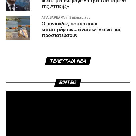
«Ούτε μία ανεμογεννήτρια στα καμένα
της Αττικής»
ΑΓΙΑ ΒΑΡΒΑΡΑ
2 ημέρες ago
Οι πινακίδες που κάποιοι
καταστρέφουν… είναι εκεί για να μας
προστατεύσουν
ΤΕΛΕΥΤΑΊΑ ΝΈΑ
Πρ
BINTEO
Αν
Βί