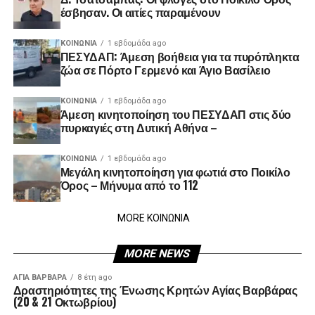
έσβησαν. Οι αιτίες παραμένουν
ΚΟΙΝΩΝΊΑ
1 εβδομάδα ago
ΠΕΣΥΔΑΠ: Άμεση βοήθεια για τα πυρόπληκτα
ζώα σε Πόρτο Γερμενό και Άγιο Βασίλειο
ΚΟΙΝΩΝΊΑ
1 εβδομάδα ago
Άμεση κινητοποίηση του ΠΕΣΥΔΑΠ στις δύο
πυρκαγιές στη Δυτική Αθήνα –
ΚΟΙΝΩΝΊΑ
1 εβδομάδα ago
Μεγάλη κινητοποίηση για φωτιά στο Ποικίλο
Όρος – Μήνυμα από το 112
MORE ΚΟΙΝΩΝΙΑ
MORE NEWS
ΑΓΙΑ ΒΑΡΒΑΡΑ
8 έτη ago
Δραστηριότητες της Ένωσης Κρητών Αγίας Βαρβάρας
(20 & 21 Οκτωβρίου)