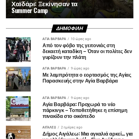
Χαϊδάρι: Ξεκίνησαν τα
Summer Camp
ΔΗΜΟΦΙΛΉ
ΑΓΙΑ ΒΑΡΒΑΡΑ
10 ώρες ago
Από τον φόβο της γειτονιάς στη
δεκαετή καταδίκη – Όταν οι πολίτες δεν
γυρίζουν την πλάτη
ΑΓΙΑ ΒΑΡΒΑΡΑ
9 ώρες ago
Με λαμπρότητα ο εορτασμός της Αγίας
Παρασκευής στην Αγία Βαρβάρα
ΑΓΙΑ ΒΑΡΒΑΡΑ
9 ώρες ago
Αγία Βαρβάρα: Προχωρά το νέο
πάρκινγκ – Τοποθετήθηκε η επίσημη
πινακίδα στο οικόπεδο
ΑΙΓΑΛΕΩ
2 ημέρες ago
Δήμος Αιγάλεω: Μια αγκαλιά αρκεί… για