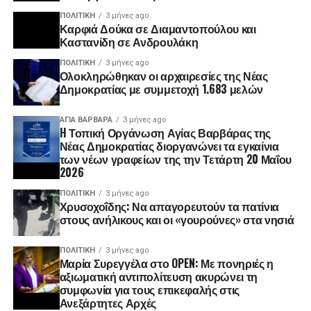
ΠΟΛΙΤΙΚΉ
3 μήνες ago
Καρφιά Δούκα σε Διαμαντοπούλου και
Καστανίδη σε Ανδρουλάκη
ΠΟΛΙΤΙΚΉ
3 μήνες ago
Ολοκληρώθηκαν οι αρχαιρεσίες της Νέας
Δημοκρατίας με συμμετοχή 1.683 μελών
ΑΓΙΑ ΒΑΡΒΑΡΑ
3 μήνες ago
H Τοπική Οργάνωση Αγίας Βαρβάρας της
Νέας Δημοκρατίας διοργανώνει τα εγκαίνια
των νέων γραφείων της την Τετάρτη 20 Μαΐου
2026
ΠΟΛΙΤΙΚΉ
3 μήνες ago
Χρυσοχοΐδης: Να απαγορευτούν τα πατίνια
στους ανήλικους και οι «γουρούνες» στα νησιά
ΠΟΛΙΤΙΚΉ
3 μήνες ago
Μαρία Συρεγγέλα στο OPEN: Με πονηριές η
αξιωματική αντιπολίτευση ακυρώνει τη
συμφωνία για τους επικεφαλής στις
Ανεξάρτητες Αρχές