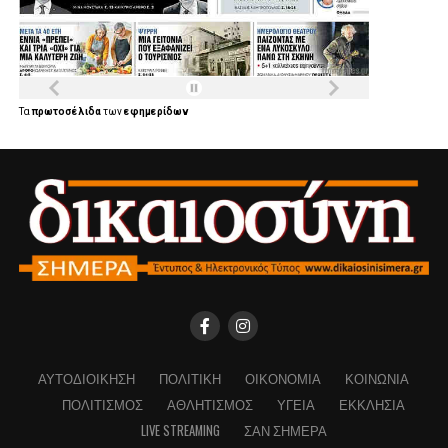
Τα
πρωτοσέλιδα
των
εφημερίδων
ΑΥΤΟΔΙΟΊΚΗΣΗ
ΠΟΛΙΤΙΚΉ
ΟΙΚΟΝΟΜΊΑ
ΚΟΙΝΩΝΊΑ
ΠΟΛΙΤΙΣΜΌΣ
ΑΘΛΗΤΙΣΜΌΣ
ΥΓΕΊΑ
ΕΚΚΛΗΣΊΑ
LIVE STREAMING
ΣΑΝ ΣΉΜΕΡΑ