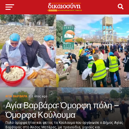
ΑΓΙΑ ΒΑΡΒΑΡΑ
1 έτος ago
Αγία Βαρβάρα: Όμορφη πόλη –
Όμορφα Κούλουμα
Πολύ όμορφα ήταν και φέτος τα Κούλουμα που οργάνωσε ο Δήμος Αγίας
Βαρβάρας στο Άλσος Μητέρας, με τραγούδια, χορούς και...