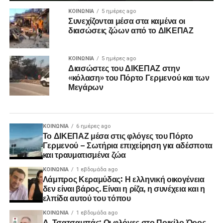
ΚΟΙΝΩΝΊΑ
5 ημέρες ago
Συνεχίζονται μέσα στα καμένα οι
διασώσεις ζώων από το ΔΙΚΕΠΑΖ
ΚΟΙΝΩΝΊΑ
5 ημέρες ago
Διασώστες του ΔΙΚΕΠΑΖ στην
«κόλαση» του Πόρτο Γερμενού και των
Μεγάρων
ΚΟΙΝΩΝΊΑ
6 ημέρες ago
Το ΔΙΚΕΠΑΖ μέσα στις φλόγες του Πόρτο
Γερμενού – Σωτήρια επιχείρηση για αδέσποτα
και τραυματισμένα ζώα
ΚΟΙΝΩΝΊΑ
1 εβδομάδα ago
Λάμπρος Κεραμύδας: Η ελληνική οικογένεια
δεν είναι βάρος. Είναι η ρίζα, η συνέχεια και η
ελπίδα αυτού του τόπου
ΚΟΙΝΩΝΊΑ
1 εβδομάδα ago
Δ. Τσατσαμπάς: Οι φλόγες στο Ποικίλο Όρος