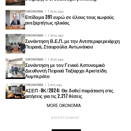
ΟΙΚΟΝΟΜΊΑ
1 έτος ago
Επίδομα 391 ευρώ σε όλους τους κωφούς
ανεξαρτήτως ηλικίας
ΟΙΚΟΝΟΜΊΑ
1 έτος ago
Συνάντηση Β.Ε.Π. με την Αντιπεριφερειάρχη
Πειραιά, Σταυρούλα Αντωνάκου
ΟΙΚΟΝΟΜΊΑ
1 έτος ago
Συνάντηση με τον Γενικό Αστυνομικό
Διευθυντή Πειραιά Ταξίαρχο Αριστείδη
Λυμπεράτο
ΟΙΚΟΝΟΜΊΑ
2 έτη ago
ΑΣΕΠ -8Κ/2024: Θα δοθεί παράταση στις
αιτήσεις για τις 2.217 θέσεις
MORE ΟΙΚΟΝΟΜΙΑ
ADVERTISEMENT