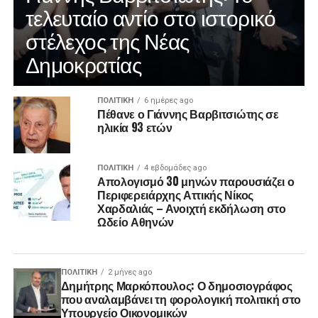
τελευταίο αντίο στο ιστορικό
στέλεχος της Νέας
Δημοκρατίας
ΠΟΛΙΤΙΚΉ
6 ημέρες ago
Πέθανε ο Γιάννης Βαρβιτσιώτης σε
ηλικία 93 ετών
ΠΟΛΙΤΙΚΉ
4 εβδομάδες ago
Απολογισμό 30 μηνών παρουσιάζει ο
Περιφερειάρχης Αττικής Νίκος
Χαρδαλιάς – Ανοιχτή εκδήλωση στο
Ωδείο Αθηνών
ΠΟΛΙΤΙΚΉ
2 μήνες ago
Δημήτρης Μαρκόπουλος: Ο δημοσιογράφος
που αναλαμβάνει τη φορολογική πολιτική στο
Υπουργείο Οικονομικών