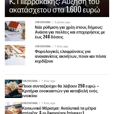
Κ. Πιερρακάκης: Αύξηση του
ακατάσχετου στα 1.600 ευρώ
ΟΙΚΟΝΟΜΊΑ
3 μήνες ago
Νέα ρύθμιση για χρέη στους δήμους:
Ανάσα για πολίτες και επιχειρήσεις με
έως 240 δόσεις
ΟΙΚΟΝΟΜΊΑ
1 έτος ago
Φορολογικές ελαφρύνσεις για
ανακαινίσεις ακινήτων, ποιοι και πόσα
κερδίζουν
ΟΙΚΟΝΟΜΊΑ
1 έτος ago
Ποιοι συνταξιούχοι θα λάβουν 250 ευρώ –
Κριτήρια ενοικιαστών για καταβολή ενός
ενοικίου
ΟΙΚΟΝΟΜΊΑ
1 έτος ago
Κοινωνικό Μέρισμα: Αναλυτικά τα μέτρα
στήριξης & οι δικαιούχοι (πίνακες)