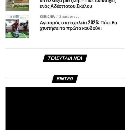
να αλλάξει μια ζωή! – Γίνε Ανάδοχος
ενός Αδέσποτου Σκύλου
ΚΟΙΝΩΝΊΑ
2 ημέρες ago
Αγιασμός στα σχολεία 2026: Πότε θα
χτυπήσει το πρώτο κουδούνι
ΤΕΛΕΥΤΑΊΑ ΝΈΑ
Πρ
BINTEO
Αν
Βί