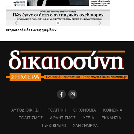
Τα
πρωτοσέλιδα
των
εφημερίδων
ΑΥΤΟΔΙΟΊΚΗΣΗ
ΠΟΛΙΤΙΚΉ
ΟΙΚΟΝΟΜΊΑ
ΚΟΙΝΩΝΊΑ
ΠΟΛΙΤΙΣΜΌΣ
ΑΘΛΗΤΙΣΜΌΣ
ΥΓΕΊΑ
ΕΚΚΛΗΣΊΑ
LIVE STREAMING
ΣΑΝ ΣΉΜΕΡΑ