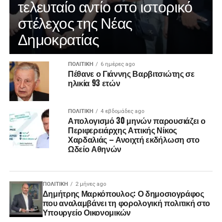
τελευταίο αντίο στο ιστορικό
στέλεχος της Νέας
Δημοκρατίας
ΠΟΛΙΤΙΚΉ
6 ημέρες ago
Πέθανε ο Γιάννης Βαρβιτσιώτης σε
ηλικία 93 ετών
ΠΟΛΙΤΙΚΉ
4 εβδομάδες ago
Απολογισμό 30 μηνών παρουσιάζει ο
Περιφερειάρχης Αττικής Νίκος
Χαρδαλιάς – Ανοιχτή εκδήλωση στο
Ωδείο Αθηνών
ΠΟΛΙΤΙΚΉ
2 μήνες ago
Δημήτρης Μαρκόπουλος: Ο δημοσιογράφος
που αναλαμβάνει τη φορολογική πολιτική στο
Υπουργείο Οικονομικών