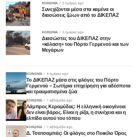
ΚΟΙΝΩΝΊΑ
5 ημέρες ago
Συνεχίζονται μέσα στα καμένα οι
διασώσεις ζώων από το ΔΙΚΕΠΑΖ
ΚΟΙΝΩΝΊΑ
5 ημέρες ago
Διασώστες του ΔΙΚΕΠΑΖ στην
«κόλαση» του Πόρτο Γερμενού και των
Μεγάρων
ΚΟΙΝΩΝΊΑ
6 ημέρες ago
Το ΔΙΚΕΠΑΖ μέσα στις φλόγες του Πόρτο
Γερμενού – Σωτήρια επιχείρηση για αδέσποτα
και τραυματισμένα ζώα
ΚΟΙΝΩΝΊΑ
1 εβδομάδα ago
Λάμπρος Κεραμύδας: Η ελληνική οικογένεια
δεν είναι βάρος. Είναι η ρίζα, η συνέχεια και η
ελπίδα αυτού του τόπου
ΚΟΙΝΩΝΊΑ
1 εβδομάδα ago
Δ. Τσατσαμπάς: Οι φλόγες στο Ποικίλο Όρος