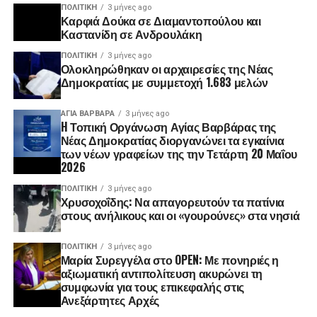
ΠΟΛΙΤΙΚΉ
3 μήνες ago
Καρφιά Δούκα σε Διαμαντοπούλου και
Καστανίδη σε Ανδρουλάκη
ΠΟΛΙΤΙΚΉ
3 μήνες ago
Ολοκληρώθηκαν οι αρχαιρεσίες της Νέας
Δημοκρατίας με συμμετοχή 1.683 μελών
ΑΓΙΑ ΒΑΡΒΑΡΑ
3 μήνες ago
H Τοπική Οργάνωση Αγίας Βαρβάρας της
Νέας Δημοκρατίας διοργανώνει τα εγκαίνια
των νέων γραφείων της την Τετάρτη 20 Μαΐου
2026
ΠΟΛΙΤΙΚΉ
3 μήνες ago
Χρυσοχοΐδης: Να απαγορευτούν τα πατίνια
στους ανήλικους και οι «γουρούνες» στα νησιά
ΠΟΛΙΤΙΚΉ
3 μήνες ago
Μαρία Συρεγγέλα στο OPEN: Με πονηριές η
αξιωματική αντιπολίτευση ακυρώνει τη
συμφωνία για τους επικεφαλής στις
Ανεξάρτητες Αρχές