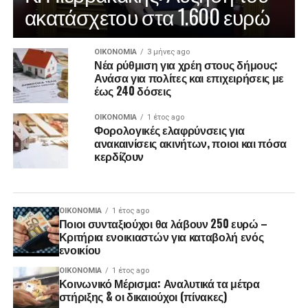
ακατάσχετου στα 1.600 ευρώ
ΟΙΚΟΝΟΜΊΑ
3 μήνες ago
Νέα ρύθμιση για χρέη στους δήμους:
Ανάσα για πολίτες και επιχειρήσεις με
έως 240 δόσεις
ΟΙΚΟΝΟΜΊΑ
1 έτος ago
Φορολογικές ελαφρύνσεις για
ανακαινίσεις ακινήτων, ποιοι και πόσα
κερδίζουν
ΟΙΚΟΝΟΜΊΑ
1 έτος ago
Ποιοι συνταξιούχοι θα λάβουν 250 ευρώ –
Κριτήρια ενοικιαστών για καταβολή ενός
ενοικίου
ΟΙΚΟΝΟΜΊΑ
1 έτος ago
Κοινωνικό Μέρισμα: Αναλυτικά τα μέτρα
στήριξης & οι δικαιούχοι (πίνακες)