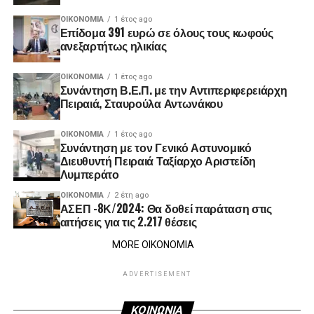
ΟΙΚΟΝΟΜΊΑ
1 έτος ago
Επίδομα 391 ευρώ σε όλους τους κωφούς
ανεξαρτήτως ηλικίας
ΟΙΚΟΝΟΜΊΑ
1 έτος ago
Συνάντηση Β.Ε.Π. με την Αντιπεριφερειάρχη
Πειραιά, Σταυρούλα Αντωνάκου
ΟΙΚΟΝΟΜΊΑ
1 έτος ago
Συνάντηση με τον Γενικό Αστυνομικό
Διευθυντή Πειραιά Ταξίαρχο Αριστείδη
Λυμπεράτο
ΟΙΚΟΝΟΜΊΑ
2 έτη ago
ΑΣΕΠ -8Κ/2024: Θα δοθεί παράταση στις
αιτήσεις για τις 2.217 θέσεις
MORE ΟΙΚΟΝΟΜΙΑ
ADVERTISEMENT
ΚΟΙΝΩΝΙΑ