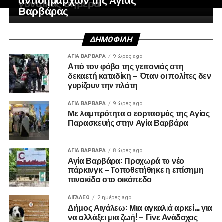
γυναίκας σήμερα
Βαρβάρας
ΔΗΜΟΦΙΛΉ
ΑΓΙΑ ΒΑΡΒΑΡΑ
9 ώρες ago
Από τον φόβο της γειτονιάς στη
δεκαετή καταδίκη – Όταν οι πολίτες δεν
γυρίζουν την πλάτη
ΑΓΙΑ ΒΑΡΒΑΡΑ
9 ώρες ago
Με λαμπρότητα ο εορτασμός της Αγίας
Παρασκευής στην Αγία Βαρβάρα
ΑΓΙΑ ΒΑΡΒΑΡΑ
8 ώρες ago
Αγία Βαρβάρα: Προχωρά το νέο
πάρκινγκ – Τοποθετήθηκε η επίσημη
πινακίδα στο οικόπεδο
ΑΙΓΑΛΕΩ
2 ημέρες ago
Δήμος Αιγάλεω: Μια αγκαλιά αρκεί… για
να αλλάξει μια ζωή! – Γίνε Ανάδοχος