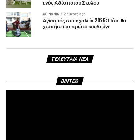
ενός Αδέσποτου Σκύλου
ΚΟΙΝΩΝΊΑ
2 ημέρες ago
Αγιασμός στα σχολεία 2026: Πότε θα
χτυπήσει το πρώτο κουδούνι
ΤΕΛΕΥΤΑΊΑ ΝΈΑ
Πρ
BINTEO
Αν
Βί